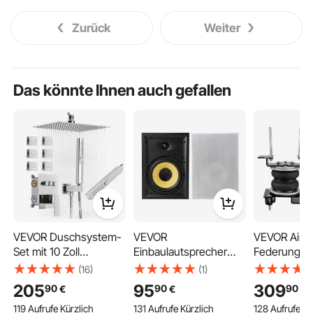
Zurück
Weiter
Das könnte Ihnen auch gefallen
VEVOR Duschsystem-
VEVOR
VEVOR Airb
Set mit 10 Zoll
Einbaulautsprecher
Federungssa
Regenduschsystem / 6
203,2 mm 1 Paar mit
Luftfeder-
(16)
(1)
Körperbrausen / 2 in 1
Lackierbarer
Federungss
205
95
309
90
90
90
€
€
€
Handbrause, drehbarer
Abdeckung,
Kompatibel 
119 Aufrufe Kürzlich
131 Aufrufe Kürzlich
128 Aufrufe Kü
Regenkopfsystem (3
Rechteckiger 2-Wege-
2023 Chevro