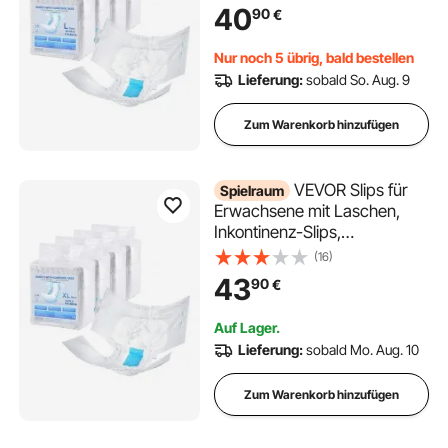
auslaufsicherem 3D-
40
90
€
Rundumschutz &
Nässeindikator – Größe L, 40
Nur noch 5 übrig, bald bestellen
Stück (4 Packungen à 10 Stk.)
Lieferung:
sobald So. Aug. 9
Zum Warenkorb hinzufügen
VEVOR Slips für
Spielraum
Erwachsene mit Laschen,
Inkontinenz-Slips,
Einweghose für Erwachsene
(16)
mit auslaufsicherem 3D-
43
90
€
Rundumschutz &
Nässeindikator – Größe XL,
Auf Lager.
40 Stk. (4 Packungen à 10
Lieferung:
sobald Mo. Aug. 10
Stk.)
Zum Warenkorb hinzufügen