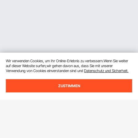
Wir verwenden Cookies, um Ihr Online-Erlebnis zu verbessern.Wenn Sie weiter
auf dieser Website surfen,wir gehen davon aus, dass Sie mit unserer
Verwendung von Cookies einverstanden sind und
Datenschutz und Sicherheit.
ZUSTIMMEN
Melden Sie sich für unseren Newsletter an.
E-Mail Adresse
Abonnieren
Durch Klicken auf die Schaltfläche
abonnieren
stimmen Sie unseren
Datenschutz- und Cookie-Richtlinien
zu.