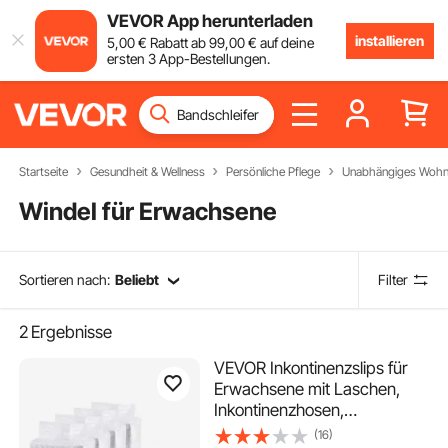
VEVOR App herunterladen
installieren
5
,00
€
Rabatt ab
99
,00
€
auf deine
ersten 3 App-Bestellungen.
Startseite
Gesundheit & Wellness
Persönliche Pflege
Unabhängiges Woh
Windel für Erwachsene
Sortieren nach:
Beliebt
Filter
2
Ergebnisse
VEVOR Inkontinenzslips für
Erwachsene mit Laschen,
Inkontinenzhosen,
Einwegwindeln mit
(16)