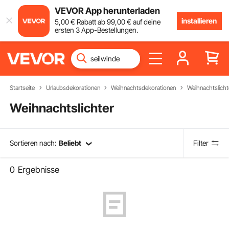
VEVOR App herunterladen
installieren
5
,00
€
Rabatt ab
99
,00
€
auf deine
ersten 3 App-Bestellungen.
Startseite
Urlaubsdekorationen
Weihnachtsdekorationen
Weihnachtslicht
Weihnachtslichter
Sortieren nach:
Beliebt
Filter
0
Ergebnisse