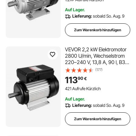
Maschinen und allgemeine
Auf Lager.
Geräte
Lieferung:
sobald So. Aug. 9
Zum Warenkorb hinzufügen
VEVOR 2,2 kW Elektromotor
2800 U/min, Wechselstrom
220–240 V, 13,8 A, 90 l, B3-
Rahmen,
(177)
Luftkompressormotor
113
90
€
einphasig, 24 mm Keilwelle,
Rechts-/Linkslauf für
421 Aufrufe Kürzlich
landwirtschaftliche
Auf Lager.
Maschinen und allgemeine
Lieferung:
sobald So. Aug. 9
Geräte
Zum Warenkorb hinzufügen