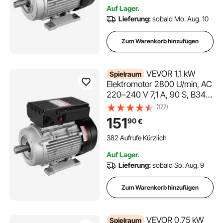
Maschinen und allgemeine
Auf Lager.
Geräte
Lieferung:
sobald Mo. Aug. 10
Zum Warenkorb hinzufügen
VEVOR 1,1 kW
Spielraum
Elektromotor 2800 U/min, AC
220–240 V 7,1 A, 90 S, B34-
Rahmen,
(177)
Luftkompressormotor
151
90
€
einphasig, 24 mm Keilwelle,
Rechts-/Linkslauf für
382 Aufrufe Kürzlich
landwirtschaftliche
Auf Lager.
Maschinen und allgemeine
Lieferung:
sobald So. Aug. 9
Geräte
Zum Warenkorb hinzufügen
VEVOR 0,75 kW
Spielraum