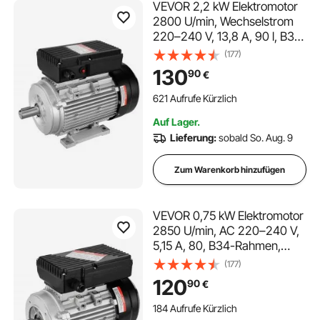
VEVOR 2,2 kW Elektromotor
2800 U/min, Wechselstrom
220–240 V, 13,8 A, 90 l, B3-
Rahmen,
(177)
Luftkompressormotor
130
90
€
einphasig, 24 mm Keilwelle,
Rechts-/Linkslauf für
621 Aufrufe Kürzlich
landwirtschaftliche
Auf Lager.
Maschinen und allgemeine
Lieferung:
sobald So. Aug. 9
Geräte
Zum Warenkorb hinzufügen
VEVOR 0,75 kW Elektromotor
2850 U/min, AC 220–240 V,
5,15 A, 80, B34-Rahmen,
Luftkompressormotor
(177)
einphasig, 19 mm Keilwelle,
120
90
€
Rechts-/Linkslauf für
landwirtschaftliche
184 Aufrufe Kürzlich