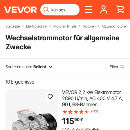
Startseite
Elektrotechnik
Motoren & Teile
Motoren
Allzweckmotoren
Wechselstrommotor für allgemeine
Zwecke
Sortieren nach:
Beliebt
Filter
10
Ergebnisse
VEVOR 2,2 kW Elektromotor
2890 U/min, AC 400 V 4,7 A,
90 l, B3-Rahmen,
Luftkompressormotor 3-
(177)
phasig, 24 mm Keilwelle,
115
90
€
Rechts-/Linkslauf für
landwirtschaftliche
1.2K+ Aufrufe Kürzlich