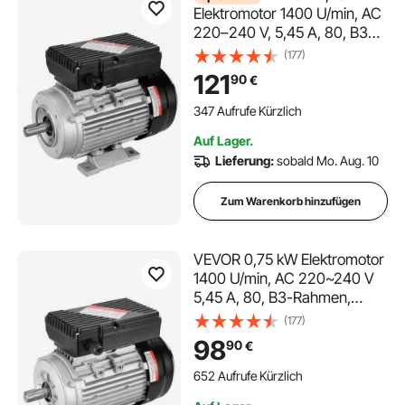
Elektromotor 1400 U/min, AC
220–240 V, 5,45 A, 80, B34-
Rahmen,
(177)
Luftkompressormotor
121
90
€
einphasig, 19 mm Keilwelle,
Rechts-/Linkslauf für
347 Aufrufe Kürzlich
landwirtschaftliche
Auf Lager.
Maschinen und allgemeine
Lieferung:
sobald Mo. Aug. 10
Geräte
Zum Warenkorb hinzufügen
VEVOR 0,75 kW Elektromotor
1400 U/min, AC 220~240 V
5,45 A, 80, B3-Rahmen,
Luftkompressormotor
(177)
einphasig, 19 mm Keilwelle,
98
90
€
Rechts-/Linkslauf für
landwirtschaftliche
652 Aufrufe Kürzlich
Maschinen und allgemeine