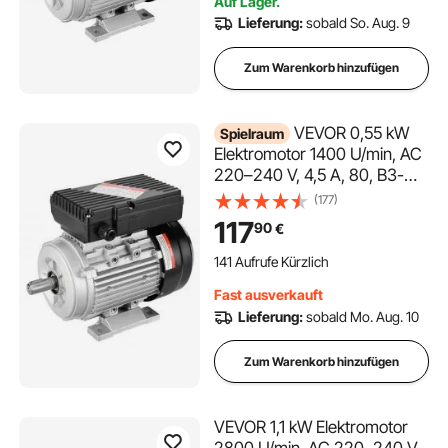
Auf Lager.
Geräte
Lieferung:
sobald So. Aug. 9
Zum Warenkorb hinzufügen
VEVOR 0,55 kW
Spielraum
Elektromotor 1400 U/min, AC
220–240 V, 4,5 A, 80, B3-
Rahmen,
(177)
Luftkompressormotor
117
90
€
einphasig, 19 mm Keilwelle,
Rechts-/Linkslauf für
141 Aufrufe Kürzlich
landwirtschaftliche
Fast ausverkauft
Maschinen und allgemeine
Lieferung:
sobald Mo. Aug. 10
Geräte
Zum Warenkorb hinzufügen
VEVOR 1,1 kW Elektromotor
2800 U/min, AC 220–240 V