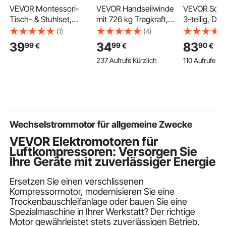
VEVOR Montessori-
VEVOR Handseilwinde
VEVOR Schl
Tisch- & Stuhlset,
mit 726 kg Tragkraft,
3-teilig, Dr
Holz, Kindersitzgruppe
Manueller Handseilzug
verstellbar
(1)
(4)
für Kleinkinder von 1-5
mit 6,1 m Polyestergurt,
Becken-Peda
39
34
83
99
99
90
€
€
€
Jahren, Tritthocker mit
Bootswinde mit Zwei-
Paar Drumsti
237 Aufrufe Kürzlich
110 Aufrufe Kü
Whiteboard & 3-Fach
Wege-Ratsche
20 cm Tom 
Höhenverstellbar, zum
Handkurbel &
25 cm Snare
Essen, Zeichnen,
Lasthaken, Handwinde
36 cm Bass
Lesen & Spielen
mit Gehäuse für Boot
Schlagzeugs
Trailer LKW Anhänger
Kinder, sch
Wechselstrommotor für allgemeine Zwecke
VEVOR Elektromotoren für
Luftkompressoren: Versorgen Sie
Ihre Geräte mit zuverlässiger Energie
Ersetzen Sie einen verschlissenen
Kompressormotor, modernisieren Sie eine
Trockenbauschleifanlage oder bauen Sie eine
Spezialmaschine in Ihrer Werkstatt? Der richtige
Motor gewährleistet stets zuverlässigen Betrieb.