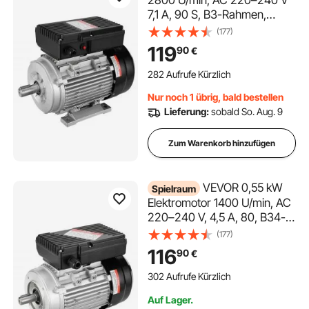
7,1 A, 90 S, B3-Rahmen,
Luftkompressormotor
(177)
einphasig, 24 mm Keilwelle,
119
90
€
Rechts-/Linkslauf für
landwirtschaftliche
282 Aufrufe Kürzlich
Maschinen und allgemeine
Nur noch 1 übrig, bald bestellen
Geräte
Lieferung:
sobald So. Aug. 9
Zum Warenkorb hinzufügen
VEVOR 0,55 kW
Spielraum
Elektromotor 1400 U/min, AC
220–240 V, 4,5 A, 80, B34-
Rahmen,
(177)
Luftkompressormotor
116
90
€
einphasig, 19 mm Keilwelle,
Rechts-/Linkslauf für
302 Aufrufe Kürzlich
landwirtschaftliche
Auf Lager.
Maschinen und allgemeine