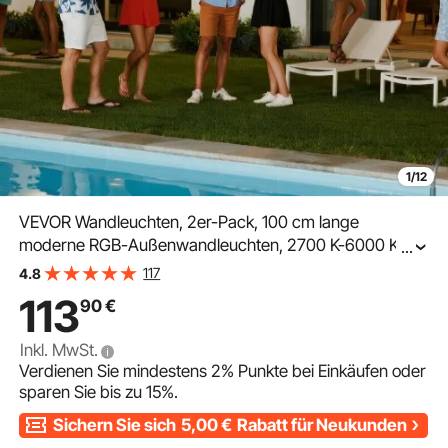
1/12
VEVOR Wandleuchten, 2er-Pack, 100 cm lange
moderne RGB-Außenwandleuchten, 2700 K-6000 K,
...
IP65 wasserdicht, rostfrei, dimmbar, Wand Licht für
117
4.8
Haus, Veranda, Garage, Garten, Terrasse
113
90
€
Inkl. MwSt.
Verdienen Sie mindestens
2%
Punkte bei Einkäufen oder
sparen Sie bis zu
15%
.
Sichern Sie sich
5,00
€
Rabatt für Neukunden