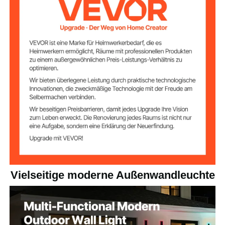
10W
Nennleistung
35–40 Zoll (39,4 Zoll/1000
Lampenschirmlän
ge
mm)
2 Stück
Anzahl der Artikel
Einstellbare
Ja
Farbtemperatur
und Helligkeit
Ja
RGB-Effekte
Vielseitige moderne Außenwandleuchte
2700K-6000K
Farbtemperatur
25–28 LM (Einzellampe)
Helligkeit