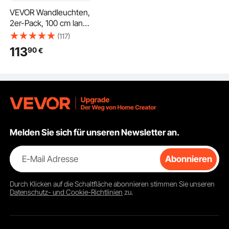
VEVOR Wandleuchten,
2er-Pack, 100 cm lange
moderne RGB-
(117)
Außenwandleuchten,
113
90
€
2700 K-6000 K, IP65
wasserdicht, rostfrei,
dimmbar, Wand Licht
für Haus, Veranda,
Garage, Garten,
Terrasse
Melden Sie sich für unseren Newsletter an.
E-Mail Adresse
Abonnieren
Durch Klicken auf die Schaltfläche
abonnieren
stimmen Sie unseren
Datenschutz- und Cookie-Richtlinien
zu.