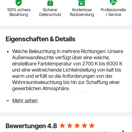
100% sichere
Sicherer
Kostenlose
Professionelle
Bezahlung
Datenschutz
Rücksendung
r Service
Eigenschaften & Details
Weiche Beleuchtung in mehrere Richtungen: Unsere
Außenwandleuchte verfügt über eine weiche,
einstellbare Farbtemperatur von 2700 K bis 6000 K
und eine weitreichende Lichteinstellung von kalt bis
warm und erfüllt so die Anforderungen von der
Wohnraumbeleuchtung bis hin zur Schaffung einer
gewerblichen Atmosphäre.
IP65 wasserdicht und langlebig: Diese
Mehr sehen
Außenwandleuchte ist IP65 wasserdicht und bietet
eine hervorragende luftdichte Leistung. Es passt sich
an Wechselstrom 90 V-265 V an und ein eingebauter
wasserdichter LED-Treiber bietet doppelten Schutz
Bewertungen
4.8
gegen Kurzschlüsse und Überlastungen
Einfache Installation: Die Außenwandleuchte ist mit