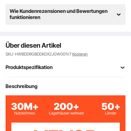
Wie Kundenrezensionen und Bewertungen
funktionieren
Über diesen Artikel
SKU: HWBDDRGBDDKDX2JGW001V7
Kopieren
Produktspezifikation
Artikelmodellnum
Beschreibung
VB35-DRGB-2
mer
AC 90–265 V, 0,25 A, 50/60
Eingangsspannun
g/Frequenz
Hz
DC 24 V = 1 A (0,5 A bei 50
Ausgangsspannu
ng
°C)