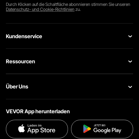
Durch Klicken auf die Schaltfläche
abonnieren
stimmen Sie unseren
Datenschutz- und Cookie-Richtlinien
zu.
Kundenservice
Kontaktieren Sie uns
Ressourcen
Rückgaben & Ersatz
Mitgliederprogramm
Ihre Bestellungen
Über Uns
Pro-Mitgliederprogramm
Ihr Konto
Über VEVOR
Partnerschaftsprogramm
Hilfe & FAQs
VEVOR App herunterladen
Nutzungsbedingungen
Influencer Programm
Versandkosten & Richtlinien
Datenschutzerklärung
Zahlungsmethoden