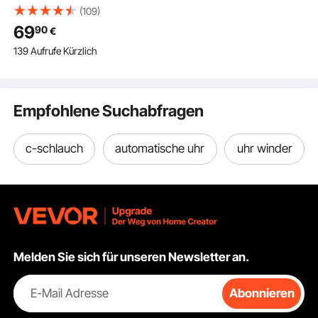
Uhrenbeweger, Watch
(109)
Winder,
69
90
€
Uhrenbeweger für
139 Aufrufe Kürzlich
Automatikuhren,
Automatischer
Uhrenbeweger mit
Platz für 1 Uhr, LED
Empfohlene Suchabfragen
Beleuchtung, 150–207
mm Einstellbare
Riemenlänge
c-schlauch
automatische uhr
uhr winder
Melden Sie sich für unseren Newsletter an.
E-Mail Adresse
Abonnieren