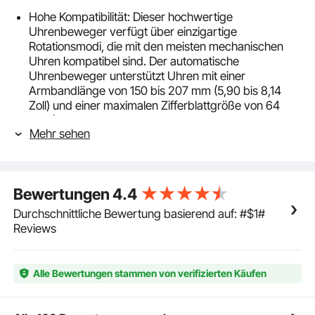
Hohe Kompatibilität: Dieser hochwertige
Uhrenbeweger verfügt über einzigartige
Rotationsmodi, die mit den meisten mechanischen
Uhren kompatibel sind. Der automatische
Uhrenbeweger unterstützt Uhren mit einer
Armbandlänge von 150 bis 207 mm (5,90 bis 8,14
Zoll) und einer maximalen Zifferblattgröße von 64
mm (2,51 Zoll). Damit ist er für die meisten Damen-
Mehr sehen
und Herrenuhren geeignet.
Präzise Knopfeinstellung: Verschiedene
Uhrenmarken und -modelle haben unterschiedliche
Aufzugsanforderungen. Um den Anforderungen
Bewertungen
4.4
einer Vielzahl von mechanischen Uhren gerecht zu
werden, haben wir verschiedene Aufzugsmodi
Durchschnittliche Bewertung basierend auf: #$1#
entwickelt, darunter Rechtslauf, Linkslauf,
Reviews
alternierende Drehung und intermittierende Drehung.
In Kombination mit der unabhängigen
Drehzahlregelung sorgen die speziellen Knöpfe für
Alle Bewertungen stammen von verifizierten Käufen
Zuverlässigkeit und präzises Timing Ihrer Uhren.
Langlebiger Mabuchi-Motor: Um die Stabilität und
Haltbarkeit zu verbessern, haben wir einen