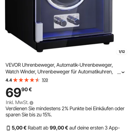
1/12
VEVOR Uhrenbeweger, Automatik-Uhrenbeweger,
Watch Winder, Uhrenbeweger für Automatikuhren,
...
Automatischer Uhrenbeweger mit Platz für 1 Uhr, LED
109
4.4
Beleuchtung, 150–207 mm Einstellbare Riemenlänge
69
90
€
Inkl. MwSt.
Verdienen Sie mindestens
2%
Punkte bei Einkäufen oder
sparen Sie bis zu
15%
.
5
,00
€
Rabatt ab
99
,00
€
auf deine ersten 3 App-