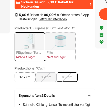
V
Sichern Sie sich
5,00
€
Rabatt für
Neukunden
5
,00
€
Rabatt ab
99
,00
€
auf deine ersten 3 App-
Bestellungen.
Jetzt Herunterladen
Produktart:
Flügelloser Turmventilator DC
Flügelloser Turmv
Filter
entilator DC
Nicht auf Lager
Nicht auf Lager
Produkthöhe:
105cm
12,7 cm
104 cm
105cm
Eigenschaften & Details
Schnelle Kühlung: Unser Turmventilator verfügt