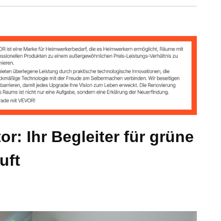
or: Ihr Begleiter für grüne
uft
ll / φ225 x 1050 mm