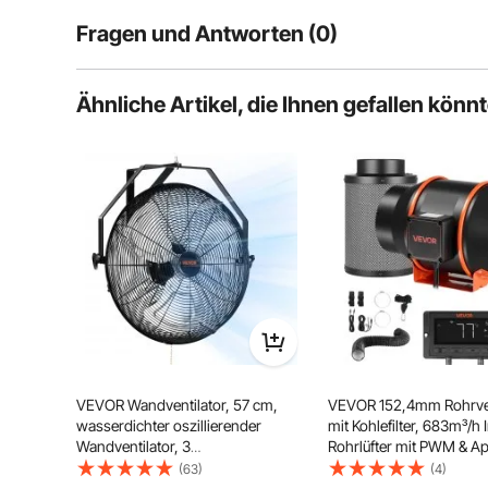
Luftstrom, mehreren Funktionen und einst
Fragen und Antworten (0)
kühles Gefühl und sorgt selbst an hei
Zuh
Typische Fragen, die zu Produkten gestellt werden:
Ähnliche Artikel, die Ihnen gefallen könn
Ist das Produkt haltbar? ...
LED-Anzeige
Stellen Sie die erste Frage
VEVOR Wandventilator, 57 cm,
VEVOR 152,4mm Rohrven
wasserdichter oszillierender
mit Kohlefilter, 683m³/h 
Wandventilator, 3
Rohrlüfter mit PWM & A
Geschwindigkeiten, 4150 CFM,
Steuerung, Kanalventilat
(63)
(4)
gewerblicher Wohnventilator zur
Stufen 9h Timer & EC-M