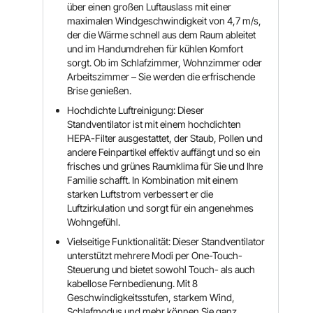
über einen großen Luftauslass mit einer
maximalen Windgeschwindigkeit von 4,7 m/s,
der die Wärme schnell aus dem Raum ableitet
und im Handumdrehen für kühlen Komfort
sorgt. Ob im Schlafzimmer, Wohnzimmer oder
Arbeitszimmer – Sie werden die erfrischende
Brise genießen.
Hochdichte Luftreinigung: Dieser
Standventilator ist mit einem hochdichten
HEPA-Filter ausgestattet, der Staub, Pollen und
andere Feinpartikel effektiv auffängt und so ein
frisches und grünes Raumklima für Sie und Ihre
Familie schafft. In Kombination mit einem
starken Luftstrom verbessert er die
Luftzirkulation und sorgt für ein angenehmes
Wohngefühl.
Vielseitige Funktionalität: Dieser Standventilator
unterstützt mehrere Modi per One-Touch-
Steuerung und bietet sowohl Touch- als auch
kabellose Fernbedienung. Mit 8
Geschwindigkeitsstufen, starkem Wind,
Schlafmodus und mehr können Sie ganz