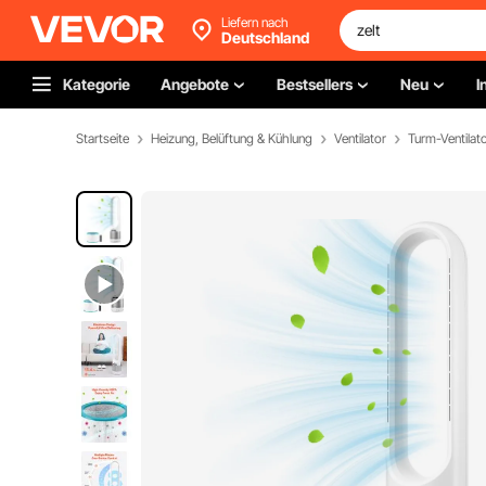
Liefern nach
Deutschland
Kategorie
Angebote
Bestsellers
Neu
I
Startseite
Heizung, Belüftung & Kühlung
Ventilator
Turm-Ventilat