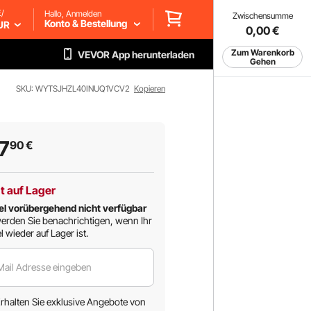
/
Hallo, Anmelden
Zwischensumme
Konto & Bestellung
UR
0,00
€
Zum Warenkorb
VEVOR App herunterladen
Gehen
SKU: WYTSJHZL40INUQ1VCV2
Kopieren
7
90
€
t auf Lager
el vorübergehend nicht verfügbar
erden Sie benachrichtigen, wenn Ihr
l wieder auf Lager ist.
Mail Adresse eingeben
rhalten Sie exklusive Angebote von