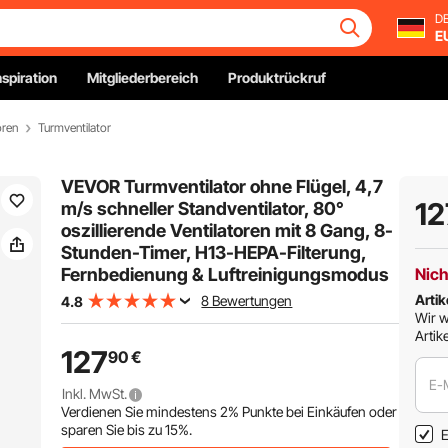
DE
E
nspiration
Mitgliederbereich
Produktrückruf
oren
Turmventilator
VEVOR Turmventilator ohne Flügel, 4,7
12
m/s schneller Standventilator, 80°
oszillierende Ventilatoren mit 8 Gang, 8-
Stunden-Timer, H13-HEPA-Filterung,
Fernbedienung & Luftreinigungsmodus
Nich
Artik
8 Bewertungen
4.8
Wir w
Artike
127
90
€
E-
Inkl. MwSt.
Verdienen Sie mindestens
2%
Punkte bei Einkäufen oder
sparen Sie bis zu
15%
.
E