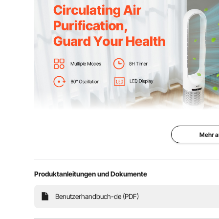
Mehr a
Produktanleitungen und Dokumente
Brauchen Sie einen Ventilator für eine
Benutzerhandbuch-de (PDF)
flügellose Turmventilator ist Ihre erste