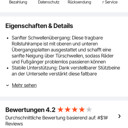
Bezahlung
Datenschutz
Rücksendung
r Service
Eigenschaften & Details
Sanfter Schwellenübergang: Diese tragbare
Rollstuhlrampe ist mit oberen und unteren
Übergangsplatten ausgestattet und schafft eine
sanfte Neigung über Türschwellen, sodass Räder
und Fußgänger problemlos passieren können
Stabile Unterstützung: Dank verstellbarer Stützbeine
an der Unterseite verstärkt diese faltbare
Auffahrrampe die Hauptlasttragfläche und sorgt so
Mehr sehen
für zusätzliche Stabilität und Sicherheit beim
Überqueren von Schwellen
Sichere Verbindung: Dank einer verbesserten
Mittelverbindung reduziert diese Rollstuhlrampe für
Bewertungen
4.2
Treppenstufen im Haus nach dem Ausklappen die
Spaltbildung. Sie bietet eine durchgehende und
Durchschnittliche Bewertung basierend auf: #$1#
stabilere Oberfläche während der Benutzung
Reviews
Hohe Belastbarkeit: Diese Türschwellenrampe aus