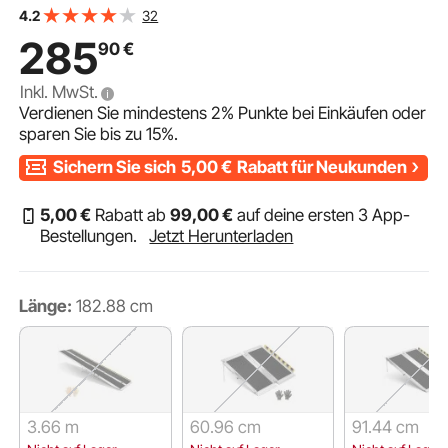
Oberfläche & 110-210mm Verstellbaren Stützfüßen,
32
4.2
Tragbare Auffahrrampe für Rollstuhl Türschwelle
285
90
€
Bordsteine
Inkl. MwSt.
Verdienen Sie mindestens
2%
Punkte bei Einkäufen oder
sparen Sie bis zu
15%
.
Sichern Sie sich
5,00
€
Rabatt für Neukunden
5
,00
€
Rabatt ab
99
,00
€
auf deine ersten 3 App-
Bestellungen.
Jetzt Herunterladen
Länge:
182.88 cm
3.66 m
60.96 cm
91.44 cm