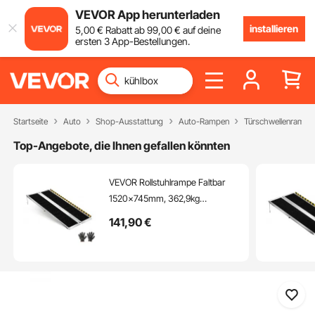
VEVOR App herunterladen
installieren
5
,00
€
Rabatt ab
99
,00
€
auf deine
ersten 3 App-Bestellungen.
Startseite
Auto
Shop-Ausstattung
Auto-Rampen
Türschwellenrampe
Top-Angebote, die Ihnen gefallen könnten
VEVOR Rollstuhlrampe Faltbar
1520x745mm, 362,9kg
Belastbare Schwellenrampe mit
141
,90
€
Rutschfester Oberfläche,
Tragbare Alu-Auffahrschiene,
Auffahrrampe für Rollstuhl
Scooter Türschwelle Bordsteine
Treppen