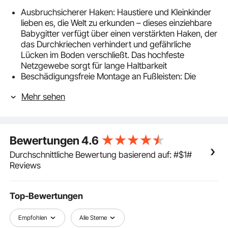
Ausbruchsicherer Haken: Haustiere und Kleinkinder
lieben es, die Welt zu erkunden – dieses einziehbare
Babygitter verfügt über einen verstärkten Haken, der
das Durchkriechen verhindert und gefährliche
Lücken im Boden verschließt. Das hochfeste
Netzgewebe sorgt für lange Haltbarkeit
Beschädigungsfreie Montage an Fußleisten: Die
unteren Halterungen sind vertikal verstellbar, sodass
Mehr sehen
das einziehbare Hundegitter ohne Beschädigung
über Fußleisten montiert werden kann. Alle
Beschläge sind im Lieferumfang enthalten und
ermöglichen eine schnelle und einfache Installation
Bewertungen
4.6
Sichere Trennung ohne Sichtbehinderung: Das
einziehbare Schutzgitter ist aus hochfestem PVC-
Durchschnittliche Bewertung basierend auf: #$1#
Netz in Babyqualität gefertigt, das sich weich anfühlt,
Reviews
atmungsaktiv und durchsichtig ist, sodass Sie Ihr
Baby oder Haustier aus der Ferne überwachen und
gleichzeitig eine sichere Barriere schaffen können
Top-Bewertungen
Einfache Einhandbedienung: Unser komfortables
Babygitter lässt sich mit nur einer Hand öffnen. Kein
Empfohlen
Alle Sterne
Hantieren mit Gegenständen oder lästiges Verriegeln