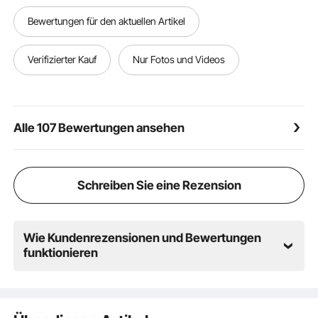
mehr. Schnell und einfach durch, auch mit Einkäufen,
Bewertungen für den aktuellen Artikel
einem Baby oder anderen Gegenständen
Einziehbar & übersichtlich: Im eingefahrenen Zustand
verschwindet das einziehbare Haustiergitter in
Verifizierter Kauf
Nur Fotos und Videos
seinem Gehäuse und sorgt so für Ordnung und freie
Laufwege. Das Design ohne Bodenschwelle reduziert
Stolperfallen und gewährleistet die sichere tägliche
Nutzung für Kinder und Haustiere
Alle 107 Bewertungen ansehen
Schreiben Sie eine Rezension
Wie Kundenrezensionen und Bewertungen
funktionieren