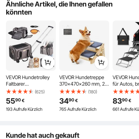
Ähnliche Artikel, die Ihnen gefallen
könnten
VEVOR Hundetrolley
VEVOR Hundetreppe
VEVOR Hun
2 Breiten
Faltbarer
370x470x260 mm, 2-
für Autos, b
Hunderucksack
stufige Hautiertreppe,
stufige
(625)
(180)
Max.11,3kg
klappbare Holztreppe
Hundeautot
2 Höhen
55
34
83
90
90
90
€
€
€
Tragfähigkeit
geeignet für kleine,
zusammenk
193 Aufrufe Kürzlich
765 Aufrufe Kürzlich
661 Aufrufe Kü
Transporttasche aus
mittlere, große, ältere
Hundeautor
600D Oxford-Stoff
Haustiere sowie
rutschfeste
3 Farben
Hundewagen mit 4
Welpen bis 50 kg,
Oberfläche,
Rädern
Hundeleiter für Betten,
Haustiertre
Kunde hat auch gekauft
Aufbewahrungstasche
Sofas & Autos
leichtem Al