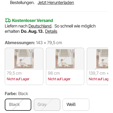
Bestellungen.
Jetzt Herunterladen
Kostenloser Versand
Liefern nach
Deutschland
.
So schnell wie möglich
erhalten
Do. Aug. 13.
Details
Abmessungen:
143 × 79,5 cm
79,5 cm
98 cm
139,7 cm + 8
m
Nicht auf Lager
Nicht auf Lager
Nicht auf Lager
Farbe:
Black
Black
Gray
Weiß