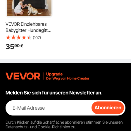
VEVOR Einziehbares
Babygitter Hundegitter
ausziehbar auf 143 cm
(107)
(B) / 795 mm (H),
35
90
€
Treppenschutzgitter
mit Sicherheitsschloss,
Schutzgitter aus
Netzgewebe für
Treppen Flure
drinnen/draußen,
Schwarz
Melden Sie sich für unseren Newsletter an.
E-Mail Adresse
Abonnieren
Durch Klicken auf die Schaltfläche
abonnieren
stimmen Sie unseren
Datenschutz- und Cookie-Richtlinien
zu.