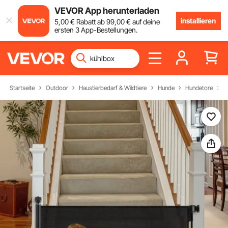
VEVOR App herunterladen
installieren
5
,00
€
Rabatt ab
99
,00
€
auf deine
ersten 3 App-Bestellungen.
Startseite
Outdoor
Haustierbedarf & Wildtiere
Hunde
Hundetore
F