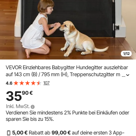
1/12
VEVOR Einziehbares Babygitter Hundegitter ausziehbar
auf 143 cm (B) / 795 mm (H), Treppenschutzgitter mit
...
Sicherheitsschloss, Schutzgitter aus Netzgewebe für
107
4.6
Treppen Flure drinnen/draußen, Schwarz
35
90
€
Inkl. MwSt.
Verdienen Sie mindestens
2%
Punkte bei Einkäufen oder
sparen Sie bis zu
15%
.
5
,00
€
Rabatt ab
99
,00
€
auf deine ersten 3 App-