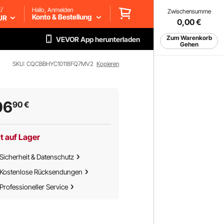
/
Hallo, Anmelden
Zwischensumme
Konto & Bestellung
UR
0,00
€
Zum Warenkorb
VEVOR App herunterladen
Gehen
SKU: CQCBBHYC10118FQ7MV2
Kopieren
06
90
€
t auf Lager
Sicherheit & Datenschutz
Kostenlose Rücksendungen
Professioneller Service