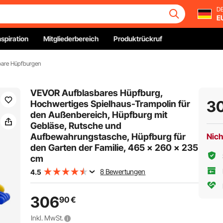
DE
E
nspiration
Mitgliederbereich
Produktrückruf
bare Hüpfburgen
VEVOR Aufblasbares Hüpfburg,
3
Hochwertiges Spielhaus-Trampolin für
den Außenbereich, Hüpfburg mit
Gebläse, Rutsche und
Aufbewahrungstasche, Hüpfburg für
Nich
den Garten der Familie, 465 x 260 x 235
cm
8 Bewertungen
4.5
306
90
€
Inkl. MwSt.