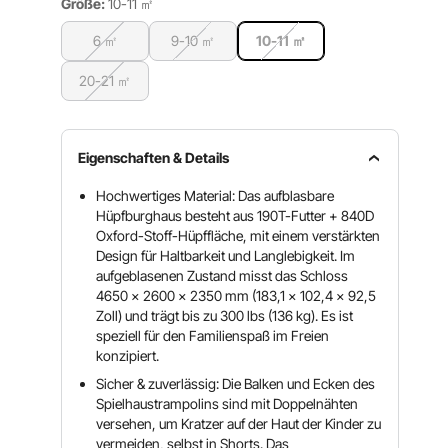
Größe:
10-11 ㎡
6 ㎡
9-10 ㎡
10-11 ㎡
20-21 ㎡
Eigenschaften & Details
Hochwertiges Material: Das aufblasbare
Hüpfburghaus besteht aus 190T-Futter + 840D
Oxford-Stoff-Hüpffläche, mit einem verstärkten
Design für Haltbarkeit und Langlebigkeit. Im
aufgeblasenen Zustand misst das Schloss
4650 x 2600 x 2350 mm (183,1 x 102,4 x 92,5
Zoll) und trägt bis zu 300 lbs (136 kg). Es ist
speziell für den Familienspaß im Freien
konzipiert.
Sicher & zuverlässig: Die Balken und Ecken des
Spielhaustrampolins sind mit Doppelnähten
versehen, um Kratzer auf der Haut der Kinder zu
vermeiden, selbst in Shorts. Das