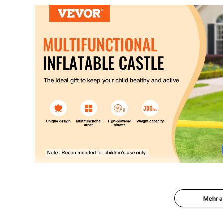
Das einzigartige Design und die leuchtenden Farben e
Trampolin kann für Feste und Feiern verwende
hervorragendes Prei
Mehr a