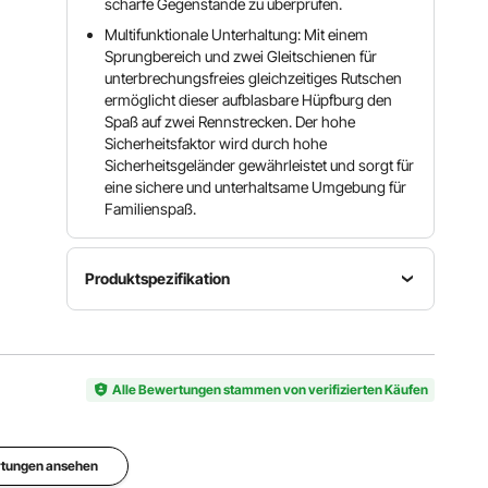
scharfe Gegenstände zu überprüfen.
Multifunktionale Unterhaltung: Mit einem
Sprungbereich und zwei Gleitschienen für
unterbrechungsfreies gleichzeitiges Rutschen
ermöglicht dieser aufblasbare Hüpfburg den
Spaß auf zwei Rennstrecken. Der hohe
Sicherheitsfaktor wird durch hohe
Sicherheitsgeländer gewährleistet und sorgt für
eine sichere und unterhaltsame Umgebung für
Familienspaß.
Produktspezifikation
Gewichtskapazität
Produktgewicht
Artikelmodellnummer
300 lbs /
44,2 lbs /
PL2472
136 kg
20,05 kg
Alle Bewertungen stammen von verifizierten Käufen
Abmessungen
183,1 x
rtungen ansehen
102,4 x
92,5 Zoll /