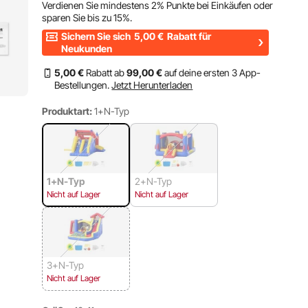
Verdienen Sie mindestens
2%
Punkte bei Einkäufen oder
sparen Sie bis zu
15%
.
Sichern Sie sich
5,00
€
Rabatt für
Neukunden
5
,00
€
Rabatt ab
99
,00
€
auf deine ersten 3 App-
Bestellungen.
Jetzt Herunterladen
Produktart:
1+N-Typ
1+N-Typ
2+N-Typ
Nicht auf Lager
Nicht auf Lager
3+N-Typ
Nicht auf Lager