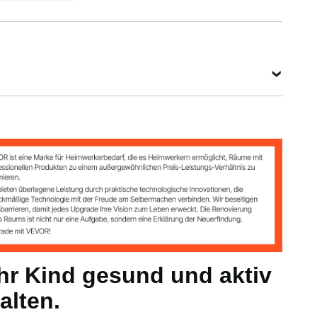
465 x 260
x 235 cm
Alle Spezifikationen anzeigen
g
5 kg
x 92,5 Zoll / 465 x 260 x 235 cm
hr Kind gesund und aktiv
alten.