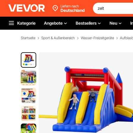
Liefern nach
Deutschland
Kategorie
Angebote
Bestsellers
Neu
I
Startseite
Sport & Außenbereich
Wasser-Freizeitgeräte
Aufblas