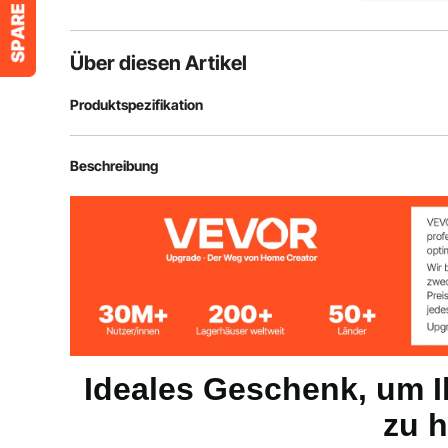
Über diesen Artikel
Produktspezifikation
Artikelmodellnummer
PL2472
Beschreibung
Gewichtskapazität
300 lbs / 136 k
Produktgewicht
44,2 lbs / 20,0
Abmessungen
183,1 x 102,4 
Ideales Geschenk, um I
zu h