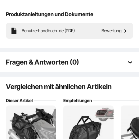
Produktanleitungen und Dokumente
Benutzerhandbuch-de (PDF)
Bewertung
Diese Motorrad-Satteltasche passt auf die meisten Motorradmodelle und bietet
idealen zusätzlichen Stauraum.
Fragen & Antworten (0)
Typische Fragen zu Produkten:
Ist das Produkt langlebig? ...
Vergleichen mit ähnlichen Artikeln
Dieser Artikel
Empfehlungen
Stellen Sie die erste Frage