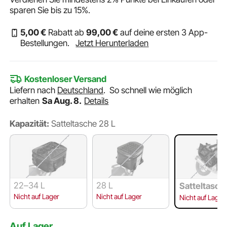
sparen Sie bis zu
15%
.
5
,00
€
Rabatt ab
99
,00
€
auf deine ersten 3 App-
Bestellungen.
Jetzt Herunterladen
Kostenloser Versand
Liefern nach
Deutschland
.
So schnell wie möglich
erhalten
Sa Aug. 8.
Details
Kapazität:
Satteltasche 28 L
22–34 L
28 L
Satteltasch
L
Nicht auf Lager
Nicht auf Lager
Nicht auf Lager
Auf Lager