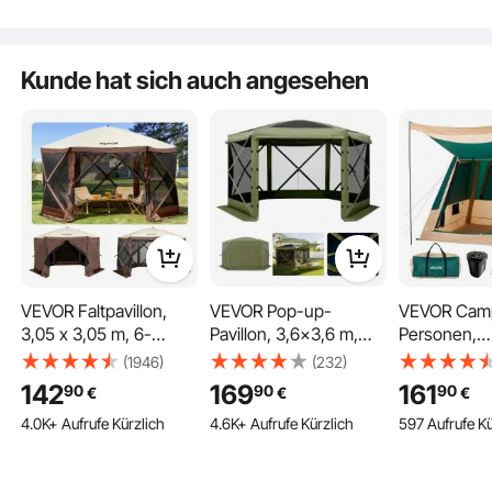
Fuß, Schnellaufbau-
Wasserdichtes
für Outdoor
Zelt mit Moskitonetz,
Autodachzelt Heckzelt
Armeegrün
Tragetasche
Kunde hat sich auch angesehen
VEVOR Faltpavillon,
VEVOR Pop-up-
VEVOR Camp
3,05 x 3,05 m, 6-
Pavillon, 3,6x3,6 m,
Personen,
seitiges Pop-up-
großes 6-seitiges
Aufblasbare
(1946)
(232)
Camping-
Campingzelt mit
Familienzelt
142
169
161
90
90
90
€
€
€
Überdachungszelt mit
abnehmbarem Dach &
Wiederaufla
4.0K+ Aufrufe Kürzlich
4.6K+ Aufrufe Kürzlich
597 Aufrufe Kü
Netzfenstern,
Tragetasche, Partyzelt,
Pumpe, TP
tragbarer Tragetasche,
Sonnenschutz für 8-10
Luftschlauc
Erdspießen, große
Personen, für Garten &
Netzfenster