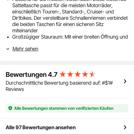
Satteltasche passt für die meisten Motorräder,
einschließlich Touren-, Standard-, Cruiser- und
Dirtbikes. Der verstellbare Schnallenriemen verbindet
die beiden Taschen für einen sicheren Sitz
miteinander
Großzügiger Stauraum: Mit einer breiten Öffnung und
einem tiefen Innenraum bietet die Motorrad-
Mehr sehen
Seitentasche insgesamt 28 L Stauraum. In eine
Tasche passen Sommerkleidung, Regenmantel, zwei
Wasserflaschen, Geldbörse, Taschenlampe, Erste-
Hilfe-Kasten usw. Bodengurte sichern zusätzliche
Bewertungen
4.7
Werkzeuge
Einfach zu installieren & abzunehmen: Unsere
Durchschnittliche Bewertung basierend auf: #$1#
Motorrad-Satteltasche ist mit zwei Seitengurten,
Reviews
einem Schulterpolster und einem Befestigungsgurt
für eine schnelle Montage ausgestattet. Mit den
abnehmbaren Gurten lässt sie sich in eine
Alle Bewertungen stammen von verifizierten Käufen
Umhängetasche verwandeln und ist somit ideal für
den Weg zur Arbeit oder Wochenendausflüge
Langlebig & wasserfest: Diese Satteltasche ist für
Alle 97 Bewertungen ansehen
lange Reisen konzipiert und verfügt über eine PVC-