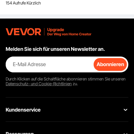
154 Aufrufe Kürzlich
mit unterem Gurt,
Schwarz Seitentasche
Outdoor Sport
Melden Sie sich für unseren Newsletter an.
E-Mail Adresse
Abonnieren
Durch Klicken auf die Schaltfläche
abonnieren
stimmen Sie unseren
Datenschutz- und Cookie-Richtlinien
zu.
Kundenservice
Kontaktieren Sie uns