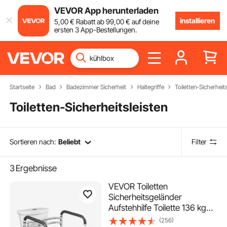
VEVOR App herunterladen
installieren
5
,00
€
Rabatt ab
99
,00
€
auf deine
ersten 3 App-Bestellungen.
Startseite
Bad
Badezimmer Sicherheit
Haltegriffe
Toiletten-Sicherheits
Toiletten-Sicherheitsleisten
Sortieren nach:
Beliebt
Filter
3
Ergebnisse
VEVOR Toiletten
Sicherheitsgeländer
Aufstehhilfe Toilette 136 kg
Toilettensitz mit rutschfesten
(256)