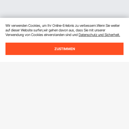
Wir verwenden Cookies, um Ihr Online-Erlebnis zu verbessern.Wenn Sie weiter
auf dieser Website surfen,wir gehen davon aus, dass Sie mit unserer
Verwendung von Cookies einverstanden sind und
Datenschutz und Sicherheit.
ZUSTIMMEN
Melden Sie sich für unseren Newsletter an.
E-Mail Adresse
Abonnieren
Durch Klicken auf die Schaltfläche
abonnieren
stimmen Sie unseren
Datenschutz- und Cookie-Richtlinien
zu.
Kundenservice
Kontaktieren Sie uns