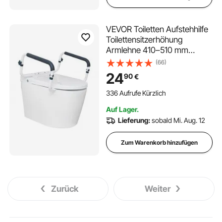
VEVOR Toiletten Aufstehhilfe
Toilettensitzerhöhung
Armlehne 410–510 mm
Einstellbare Breite, 136 kg
(66)
Tragfähigkeit Robust WC
24
90
€
Aufstehhilfe Toiletten
Haltegriffe
336 Aufrufe Kürzlich
Toilettensitzerhöhung WC
Auf Lager.
Haltegriff
Lieferung:
sobald Mi. Aug. 12
Zum Warenkorb hinzufügen
Zurück
Weiter