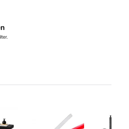
en
ter.