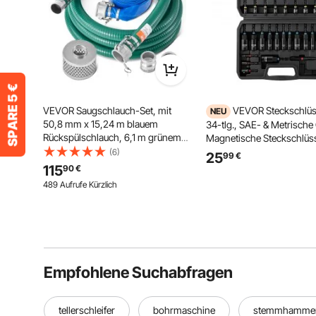
VEVOR Saugschlauch-Set, mit
VEVOR Steckschlüs
NEU
50,8 mm x 15,24 m blauem
34-tlg., SAE- & Metrische
Rückspülschlauch, 6,1 m grünem
Magnetische Steckschlüss
Saugschlauch & Stahlsieb mit
AD-Einsteller, Bit-Verläng
(6)
25
99
€
rundem Loch, Camlocks,
Werkzeugkoffer, für
115
90
€
Klemmen, Cam & Groove-Adapter,
Autoreparaturen,
489 Aufrufe Kürzlich
für verschiedene Zwecke
Heimwerkerarbeiten & DI
Projekte
Empfohlene Suchabfragen
tellerschleifer
bohrmaschine
stemmhamme