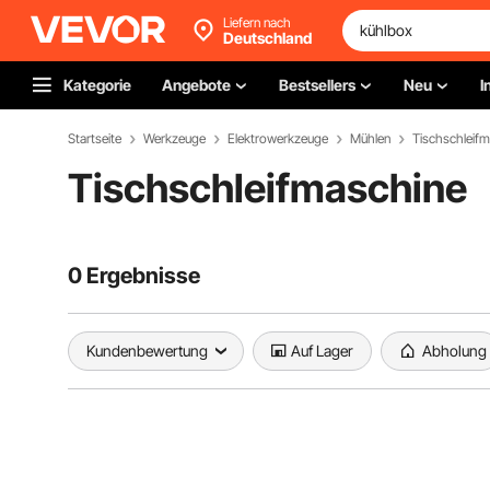
Liefern nach
Deutschland
Kategorie
Angebote
Bestsellers
Neu
I
Startseite
Werkzeuge
Elektrowerkzeuge
Mühlen
Tischschleif
Tischschleifmaschine
0 Ergebnisse
Kundenbewertung
Auf Lager
Abholung