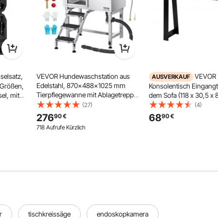
selsatz,
VEVOR Hundewaschstation aus
VEVOR
AUSVERKAUF
Edelstahl, 870x488x1025 mm
 Größen,
Konsolentisch Eingangt
Tierpflegewanne mit Ablagetreppe,
el, mit
dem Sofa (118 x 30,5 x 8
Wasserhahn, Duschkopf &
erung &
x H), rechteckiger Beiste
(27)
(4)
Seifenhalter, Hundebadewanne, für
Mehrschichtplatte für F
276
68
90
€
90
€
mittelgroße & kleine Haustiere
Schlafzimmer Wohnzim
718 Aufrufe Kürzlich
(linke Tür)
Y-
Flurtisch Schwarz
r
tischkreissäge
endoskopkamera