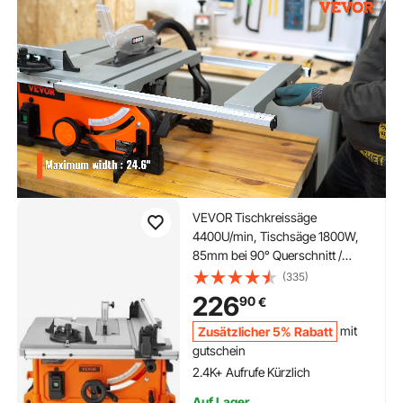
VEVOR Tischkreissäge
4400U/min, Tischsäge 1800W,
85mm bei 90° Querschnitt /
60mm bei 45° Schrägschnitt,
(335)
Winkelanschlag -60˚/60˚, Ideal
226
90
€
für Schneiden von Holz und DIY-
Holzbearbeitungsprojekte
Zusätzlicher 5% Rabatt
mit
gutschein
2.4K+ Aufrufe Kürzlich
Auf Lager.