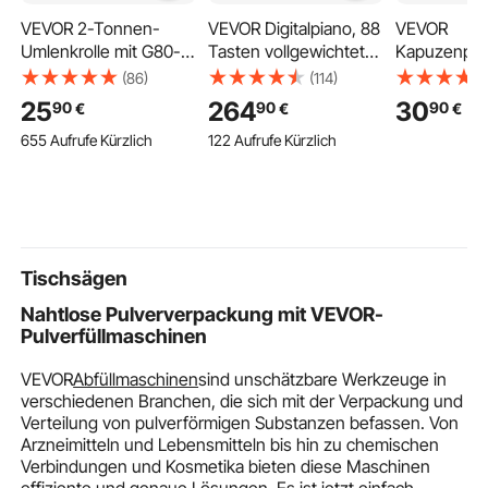
VEVOR 2-Tonnen-
VEVOR Digitalpiano, 88
VEVOR
Umlenkrolle mit G80-
Tasten vollgewichtet
Kapuzenpul
Kette, drehbarem
anschlagdynamisch, E-
Damen, Hoo
(86)
(114)
Schäkel, 74 mm
Piano mit
M, Fleece, l
25
264
30
90
90
90
€
€
€
Scheibe für 3/8-Zoll-
Möbelständer,
Basic-Pullov
655 Aufrufe Kürzlich
122 Aufrufe Kürzlich
Drahtseil,
Netzadapter,
Kapuze, wa
Forstseilwinde für
Dreifachpedal,
hautfreundli
Abschlepp-&
Aufnahmefunktion,
praktisch & 
Bergungsanwendunge
280 Töne, Kabellose
Sweatshirt 
n auf Pritschenwagen,
Verbindung, für
Tasche für 
Rollback-
Anfänger, Schwarz
Winter, Sch
Tischsägen
Abschleppwagen
Nahtlose Pulververpackung mit VEVOR-
Pulverfüllmaschinen
VEVOR
Abfüllmaschinen
sind unschätzbare Werkzeuge in
verschiedenen Branchen, die sich mit der Verpackung und
Verteilung von pulverförmigen Substanzen befassen. Von
Arzneimitteln und Lebensmitteln bis hin zu chemischen
Verbindungen und Kosmetika bieten diese Maschinen