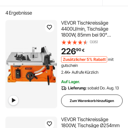
4
Ergebnisse
VEVOR Tischkreissäge
4400U/min, Tischsäge
1800W, 85mm bei 90°
Querschnitt / 60mm bei 45°
(335)
Schrägschnitt,
226
90
€
Winkelanschlag -60˚/60˚,
Ideal für Schneiden von Holz
Zusätzlicher 5% Rabatt
mit
und DIY-
gutschein
Holzbearbeitungsprojekte
2.4K+ Aufrufe Kürzlich
Auf Lager.
Lieferung:
sobald Do. Aug. 13
Zum Warenkorb hinzufügen
VEVOR Tischkreissäge
1800W, Tischsäge Ø254mm