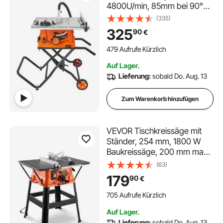
4800U/min, 85mm bei 90°
Querschnitt 55mm bei 45°
(335)
Schrägschnitt,
325
90
€
Winkelanschlag -60˚/60˚,
Ideal für Schneiden von Holz
479 Aufrufe Kürzlich
und DIY-
Auf Lager.
Holzbearbeitungsprojekte
Lieferung:
sobald Do. Aug. 13
Zum Warenkorb hinzufügen
VEVOR Tischkreissäge mit
Ständer, 254 mm, 1800 W
Baukreissäge, 200 mm max.
Schnittkapazität, 4800 U/min
(63)
Schnittgeschwindigkeit, mit
179
90
€
24-Zahn-Sägeblatt,
Gehrungssäge für
705 Aufrufe Kürzlich
Holzbearbeitung und
Auf Lager.
Möbelbau
Lieferung:
sobald Do. Aug. 13