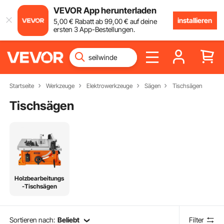
VEVOR App herunterladen
installieren
5
,00
€
Rabatt ab
99
,00
€
auf deine
ersten 3 App-Bestellungen.
Startseite
Werkzeuge
Elektrowerkzeuge
Sägen
Tischsägen
Tischsägen
Holzbearbeitungs
-Tischsägen
Sortieren nach:
Beliebt
Filter