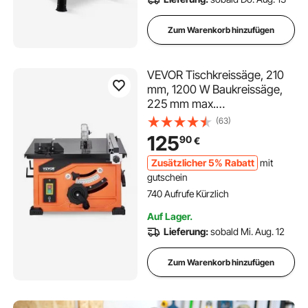
Zum Warenkorb hinzufügen
VEVOR Tischkreissäge, 210
mm, 1200 W Baukreissäge,
225 mm max.
Schnittkapazität, 4800 U/min
(63)
Schnittgeschwindigkeit, mit
125
90
€
24-Zahn-Sägeblatt,
Gehrungsanschlag, für
Zusätzlicher 5% Rabatt
mit
Heimwerker-
gutschein
Holzbearbeitung & Möbelbau
740 Aufrufe Kürzlich
Auf Lager.
Lieferung:
sobald Mi. Aug. 12
Zum Warenkorb hinzufügen