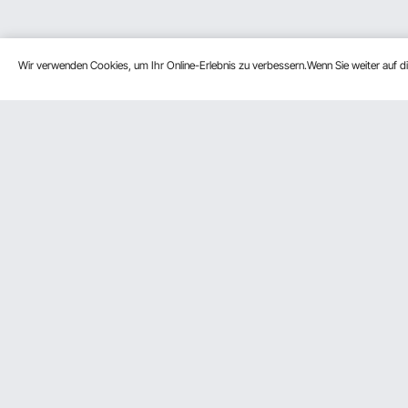
Wir verwenden Cookies, um Ihr Online-Erlebnis zu verbessern.Wenn Sie weiter auf 
Kundenservice
Ressource
Kontaktieren Sie uns
Mitgliederp
Rückgaben & Ersatz
Pro-Mitglie
Ihre Bestellungen
Partnerscha
Ihr Konto
Influencer 
Versandkosten & Richtlinien
Zahlungsmethoden
Hilfe & FAQs