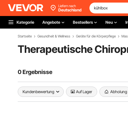
Liefern nach
Deutschland
Kategorie
Angebote
Bestsellers
Neu
I
Startseite
Gesundheit & Wellness
Geräte für die Körperpflege
Mas
Therapeutische Chirop
0 Ergebnisse
Kundenbewertung
Auf Lager
Abholung