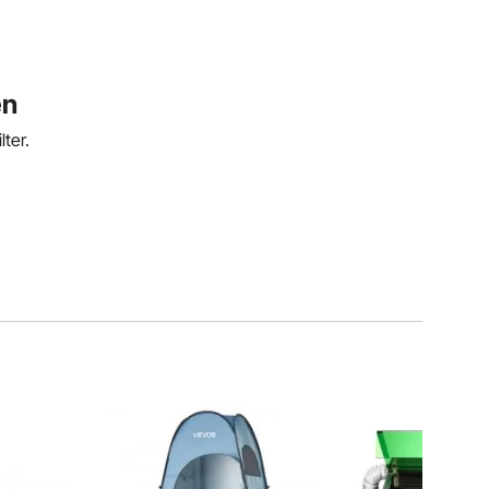
en
ter.