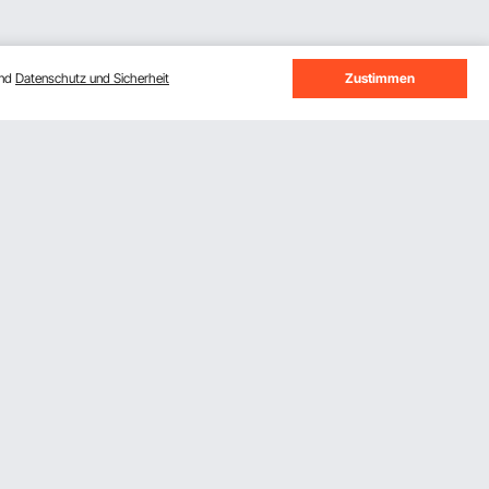
und
Datenschutz und Sicherheit
Zustimmen
Melden Sie sich für unseren Newsletter
an.
Abonnieren
Durch Klicken auf die Schaltfläche
abonnieren
stimmen
Sie unseren
Datenschutz- und Cookie-Richtlinien
zu.
VEVOR App herunterladen