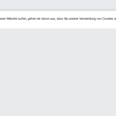
dieser Website surfen, gehen wir davon aus, dass Sie unserer Verwendung von Cookies 
n
Über Uns
rogramm
Über VEVOR
derprogramm
Nutzungsbedingungen
ftsprogramm
Datenschutzerklärung
Programm
Pro Mitgliedsprogramm AGB
Impressum