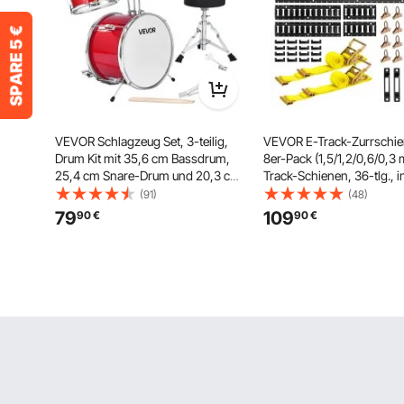
VEVOR Schlagzeug Set, 3-teilig,
VEVOR E-Track-Zurrschie
Drum Kit mit 35,6 cm Bassdrum,
8er-Pack (1,5/1,2/0,6/0,3 
25,4 cm Snare-Drum und 20,3 cm
Track-Schienen, 36-tlg., in
Tom-Toms, Musik-Lern-
Ratschengurten & 8 O-Rin
(91)
(48)
Schlagzeug-Instrumenten-Set,
Zurrgurten mit D-Ring & 2
79
109
90
€
90
€
Ideal für Kinder von 6 bis 13 Jahren
Einzelschlitzen & 16 End
(rot)