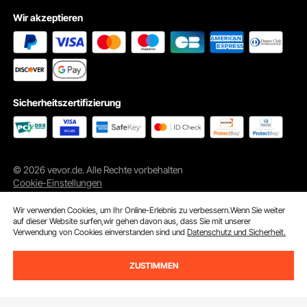
Wir akzeptieren
Sicherheitszertifizierung
© 2026 vevor.de. Alle Rechte vorbehalten
Deckelgriff
Cookie-Einstellungen
Der Griff dieses Suppentopfs mit Deckel liegt sicher und bequem
Wir verwenden Cookies, um Ihr Online-Erlebnis zu verbessern.Wenn Sie weiter
in der Hand, sodass sich der Topf mühelos handhaben und der
auf dieser Website surfen,wir gehen davon aus, dass Sie mit unserer
Verwendung von Cookies einverstanden sind und
Datenschutz und Sicherheit.
Deckel zuverlässig aufsetzen lässt.
ZUSTIMMEN
ln den Warenkorb
Jetzt kaufen