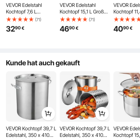
VEVOR Edelstahl
VEVOR Edelstahl
VEVOR Edels
Kochtopf 7,6 L
Kochtopf 15,1 L Großer
Kochtopf 11
Suppentopf mit
Suppentopf mit
Suppentopf 
(71)
(71)
Glasdeckel
Glasdeckel
Glasdeckel
32
46
40
90
90
90
€
€
€
Induktionsgeeignet
Induktionsgeeignet
Induktionsg
Hochwertiger
Hochwertiger
Hochwertig
Nudeltopf PFOA-frei
Nudeltopf PFOA-frei
Nudeltopf P
PFAS-frei für Gasherd
PFAS-frei für Gasherd
PFAS-frei f
Sanftes Köcheln
Elektrokochfeld Ideal
Elektrokochfeld Ideal
Elektrokochf
Kunde hat auch gekauft
für Eintöpfe Pasta
für Eintöpfe Pasta
für Eintöpfe
Suppen
Familienportionen
Familienpor
Hochwertige Materialien
3-lagige Basis
Kompatible Kochfelder
VEVOR Kochtopf 39,7 L
VEVOR Kochtopf 39,7 L
VEVOR Edels
Edelstahl, 350 x 410
Edelstahl, 350 x 410
Kochtopf 15,