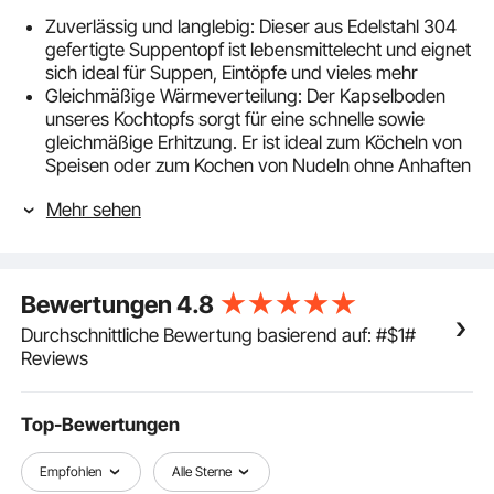
Zuverlässig und langlebig: Dieser aus Edelstahl 304
gefertigte Suppentopf ist lebensmittelecht und eignet
sich ideal für Suppen, Eintöpfe und vieles mehr
Gleichmäßige Wärmeverteilung: Der Kapselboden
unseres Kochtopfs sorgt für eine schnelle sowie
gleichmäßige Erhitzung. Er ist ideal zum Köcheln von
Speisen oder zum Kochen von Nudeln ohne Anhaften
– das macht Ihr tägliches Kochen einfacher
Mehr sehen
Vielseitig einsetzbar: Dieser Kochtopf mit Deckel ist
kompatibel mit Gas-, Induktions-, Elektro- und
Keramikkochfeldern. Er ist direkt einsatzbereit, da
kein zusätzlicher Induktionsadapter benötigt wird
Bewertungen
4.8
Handlich und sicher: Mit einem Gewicht von ca. 3,1 kg
und verstärkten Schweißgriffen bietet der Topf einen
Durchschnittliche Bewertung basierend auf: #$1#
stabilen Halt. Selbst bei maximaler Füllung lässt er
Reviews
sich sicher anheben, was die Handhabung vom Herd
bis zum Tisch besonders komfortabel macht
Großzügiges Fassungsvermögen (19,9 L): Dieser
Top-Bewertungen
Suppentopf ist ideal für 12 bis 16 Personen und eignet
sich hervorragend für große Portionen. Dank seiner
Empfohlen
Alle Sterne
durchdachten Maße gelingen das Umrühren,