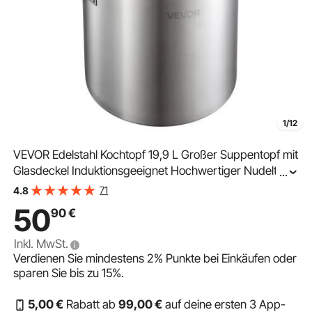
1/12
VEVOR Edelstahl Kochtopf 19,9 L Großer Suppentopf mit
Glasdeckel Induktionsgeeignet Hochwertiger Nudeltopf
...
PFOA-frei PFAS-frei für Gasherd Elektrokochfeld Ideal
71
4.8
für Eintöpfe Pasta Familienportionen
50
90
€
Inkl. MwSt.
Verdienen Sie mindestens
2%
Punkte bei Einkäufen oder
sparen Sie bis zu
15%
.
5
,00
€
Rabatt ab
99
,00
€
auf deine ersten 3 App-