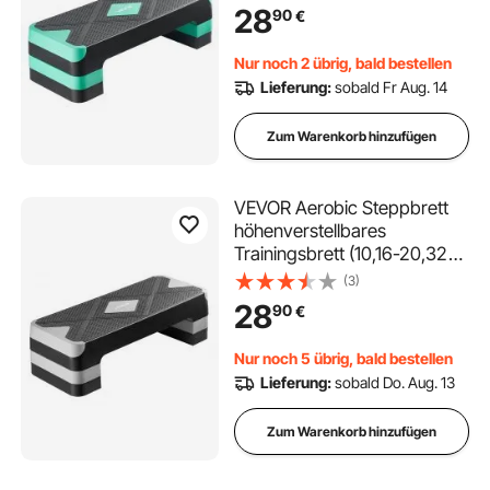
kg Tragfähigkeit rutschfeste
28
90
€
Oberflächenbank für Heim-
Fitnessstudio Cardio-
Nur noch 2 übrig, bald bestellen
Krafttraining grün
Lieferung:
sobald Fr Aug. 14
Zum Warenkorb hinzufügen
VEVOR Aerobic Steppbrett
höhenverstellbares
Trainingsbrett (10,16-20,32
cm) Stepper Fitness mit 250
(3)
kg Tragfähigkeit rutschfeste
28
90
€
Oberflächenbank für Heim-
Fitnessstudio Cardio-
Nur noch 5 übrig, bald bestellen
Krafttraining Grau
Lieferung:
sobald Do. Aug. 13
Zum Warenkorb hinzufügen