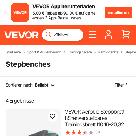
VEVOR App herunterladen
installieren
5
,00
€
Rabatt ab
99
,00
€
auf deine
ersten 3 App-Bestellungen.
Startseite
Sport & Außenbereich
Trainingsgeräte
Kardiogeräte
Stepb
Stepbenches
Sortieren nach:
Beliebt
Filter
4
Ergebnisse
VEVOR Aerobic Steppbrett
höhenverstellbares
Trainingsbrett (10,16-20,32
cm) Stepper Fitness mit 250
(3)