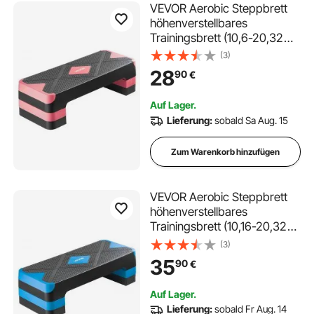
VEVOR Aerobic Steppbrett
höhenverstellbares
Trainingsbrett (10,6-20,32
cm) Stepper Fitness mit 250
(3)
kg Tragfähigkeit rutschfeste
28
90
€
Oberflächenbank für Heim-
Fitnessstudio Cardio-
Auf Lager.
Krafttraining Rot
Lieferung:
sobald Sa Aug. 15
Zum Warenkorb hinzufügen
VEVOR Aerobic Steppbrett
höhenverstellbares
Trainingsbrett (10,16-20,32
cm) Stepper Fitness mit 250
(3)
kg Tragfähigkeit rutschfeste
35
90
€
Oberflächenbank für Heim-
Fitnessstudio Cardio-
Auf Lager.
Krafttraining Blau
Lieferung:
sobald Fr Aug. 14