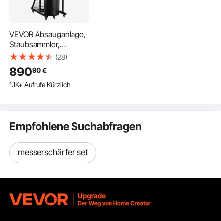
VEVOR Absauganlage,
Staubsammler,
Zyklonabscheider, 1,5
(28)
PS Staubabscheider
890
90
€
mit 47,32 L
1.1K+ Aufrufe Kürzlich
Staubsammelbeutel &
Standfuß, intelligente
Zyklonabscheidung,
Staubsammelsystem
Empfohlene Suchabfragen
für die
Holzbearbeitung
messerschärfer set