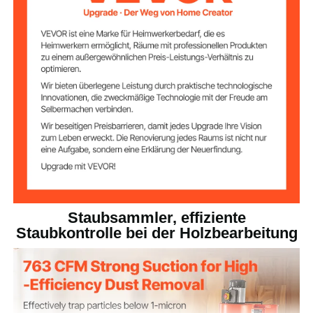
Fassungsvermög
12,5 Gal / 47,32 L
en des
Staubbehälters
Q235A, Vliesstoff
Materialien
114,86 lbs / 52,1 kg
Nettogewicht
41,34 x 19,69 x 61,42 Zoll /
Produktabmessun
gen
1050 x 500 x 1560 mm
Staubsammler, effiziente
Staubkontrolle bei der Holzbearbeitung