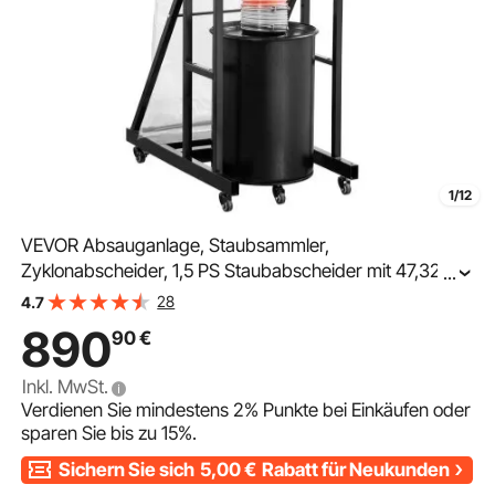
1/12
VEVOR Absauganlage, Staubsammler,
Zyklonabscheider, 1,5 PS Staubabscheider mit 47,32 L
...
Staubsammelbeutel & Standfuß, intelligente
28
4.7
Zyklonabscheidung, Staubsammelsystem für die
890
90
€
Holzbearbeitung
Inkl. MwSt.
Verdienen Sie mindestens
2%
Punkte bei Einkäufen oder
sparen Sie bis zu
15%
.
Sichern Sie sich
5,00
€
Rabatt für Neukunden