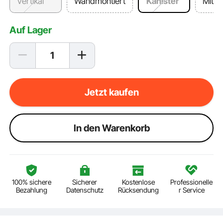
Vertikal
Wandmontiert
Kanister
Mit R
Auf Lager
Jetzt kaufen
ln den Warenkorb
100% sichere
Sicherer
Kostenlose
Professionelle
Bezahlung
Datenschutz
Rücksendung
r Service