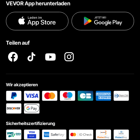
VEVOR App herunterladen
Nutzungsbedingungen
Influencer Programm
Versandkosten & Richtlinien
Datenschutzerklärung
Zahlungsmethoden
Pro Mitgliedsprogramm AGB
VEVOR Produkt-Rückruferklärungen
Teilen auf
Impressum
Wir akzeptieren
Sicherheitszertifizierung