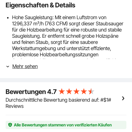
Eigenschaften & Details
Hohe Saugleistung: Mit einem Luftstrom von
1296,337 m³/h (763 CFM) sorgt dieser Staubsauger
für die Holzbearbeitung für eine robuste und stabile
Saugleistung. Er entfernt schnell grobe Holzspäne
und feinen Staub, sorgt für eine saubere
Werkstattumgebung und unterstützt effiziente,
problemlose Holzbearbeitungssitzungen
Großraumbehälter: Ausgestattet mit einem 47-Liter-
Mehr sehen
Behälter fasst unser Bohrstaubsammler mehr
Sägemehl und Abfälle auf einmal. Er minimiert
Unterbrechungen bei kontinuierlichen
Holzbearbeitungsvorgängen, ermöglicht einen
Bewertungen
4.7
reibungsloseren Arbeitsablauf und spart Aufwand
bei der Bearbeitung mehrerer Aufgaben in einer
Durchschnittliche Bewertung basierend auf: #$1#
geschäftigen Werkstatt.
Reviews
Fortschrittliche Staubfilterung: Mit einer Filterfeinheit
von 1,0 Mikron fängt dieser Staubsammler selbst
feinsten Holzstaub und -abrieb ein. Durch die
Alle Bewertungen stammen von verifizierten Käufen
Reduzierung von Feinstaubpartikeln in der Luft trägt