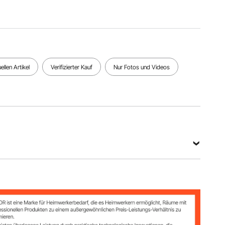
280 x 430
mm
Alle Spezifikationen anzeigen
llen Artikel
Verifizierter Kauf
Nur Fotos und Videos