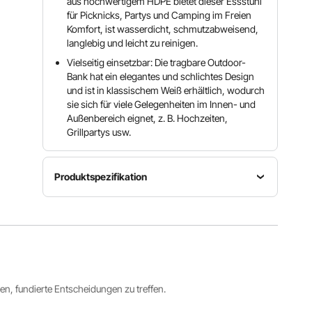
aus hochwertigem HDPE bietet dieser Essstuhl
für Picknicks, Partys und Camping im Freien
Komfort, ist wasserdicht, schmutzabweisend,
langlebig und leicht zu reinigen.
Vielseitig einsetzbar: Die tragbare Outdoor-
Bank hat ein elegantes und schlichtes Design
und ist in klassischem Weiß erhältlich, wodurch
sie sich für viele Gelegenheiten im Innen- und
Außenbereich eignet, z. B. Hochzeiten,
Grillpartys usw.
Produktspezifikation
Artikelmodellnummer
Produktgewicht
Material
SSN-
32 lbs /
HDPE
D183-2
14,54 kg
Produktgröße
72 x 11 x
ren, fundierte Entscheidungen zu treffen.
17 Zoll /
1820 x