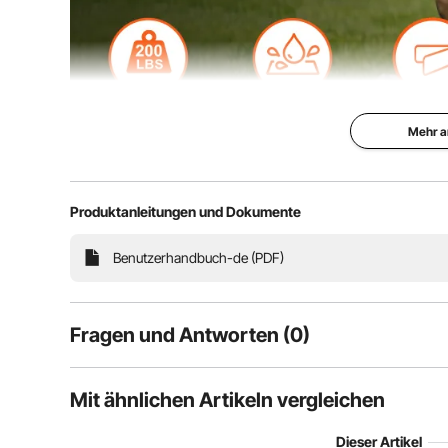
Mehr a
Produktanleitungen und Dokumente
Diese 182 cm lange, zusammenklappbare Bank ist lei
Kein Zusammenbau erforderlich, einfach auspacken u
Camping im Freien oder überall dort, wo
Benutzerhandbuch-de (PDF)
Fragen und Antworten (0)
Typische Fragen, die zu Produkten gestellt werden:
Mit ähnlichen Artikeln vergleichen
Ist das Produkt haltbar? ...
Dieser Artikel