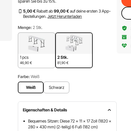
sparen Sie bis zu
15%
.
5
,00
€
Rabatt ab
99
,00
€
auf deine ersten 3 App-
Bestellungen.
Jetzt Herunterladen
Menge:
2 Stk.
1 pcs
2 Stk.
46,90
€
81,90
€
Farbe:
Weiß
Weiß
Schwarz
Eigenschaften & Details
Bequemes Sitzen: Diese 72 x 11 x 17 Zoll (1820 x
280 x 430 mm) (2-teilig) 6 Fuß (182 cm)