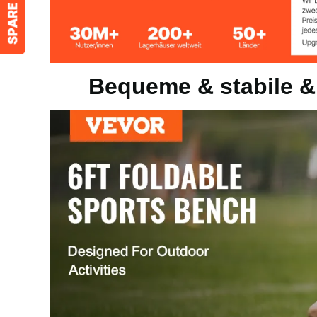
Produktgewicht
32 lbs / 14,54 
Produktgröße
72 x 11 x 17 Zo
Bequeme & stabile &