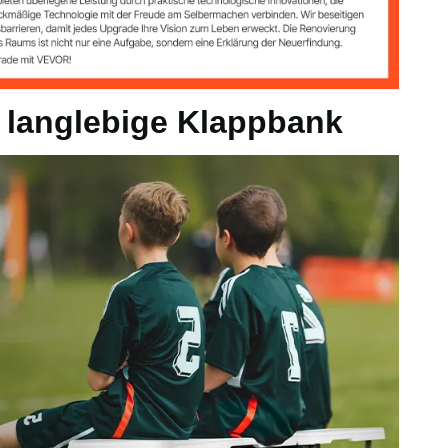
kg
ll / 1820 x 280 x 430 mm
 langlebige Klappbank