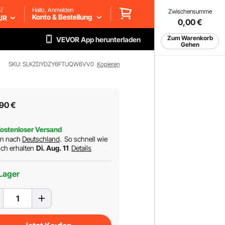
/
Hallo, Anmelden
Zwischensumme
Konto & Bestellung
UR
0,00
€
Zum Warenkorb
VEVOR App herunterladen
Gehen
SKU: SLKZDYDZY6FTUQW6VV0
Kopieren
90
€
ostenloser Versand
rn nach
Deutschland
.
So schnell wie
ch erhalten
Di. Aug. 11
Details
Lager