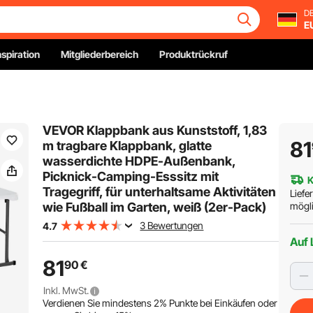
DE
E
nspiration
Mitgliederbereich
Produktrückruf
VEVOR Klappbank aus Kunststoff, 1,83
81
m tragbare Klappbank, glatte
wasserdichte HDPE-Außenbank,
Picknick-Camping-Esssitz mit
K
Tragegriff, für unterhaltsame Aktivitäten
Liefe
wie Fußball im Garten, weiß (2er-Pack)
mögli
3 Bewertungen
4.7
Auf 
81
90
€
Inkl. MwSt.
Verdienen Sie mindestens
2%
Punkte bei Einkäufen oder