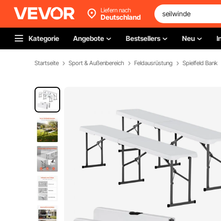
Liefern nach
Deutschland
Kategorie
Angebote
Bestsellers
Neu
I
Startseite
Sport & Außenbereich
Feldausrüstung
Spielfeld Bank