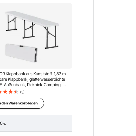
R Klappbank aus Kunststoff, 1,83 m
bare Klappbank, glatte wasserdichte
E-Außenbank, Picknick-Camping-
itz mit Tragegriff, für unterhaltsame
(3)
vitäten wie Gartenfußball, weiß (1
ung)
n den Warenkorb legen
90
€