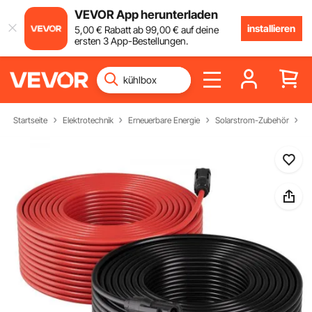
VEVOR App herunterladen
installieren
5
,00
€
Rabatt ab
99
,00
€
auf deine
ersten 3 App-Bestellungen.
Startseite
Elektrotechnik
Erneuerbare Energie
Solarstrom-Zubehör
So