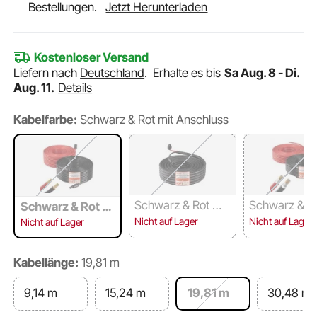
Bestellungen.
Jetzt Herunterladen
Kostenloser Versand
Liefern nach
Deutschland
.
Erhalte es bis
Sa Aug. 8 - Di.
Aug. 11.
Details
Kabelfarbe:
Schwarz & Rot mit Anschluss
Schwarz & Rot mit
Schwarz & Ro
Schwarz & Rot m
Schutzhülle
hne Anschlu
it Anschluss
Nicht auf Lager
Nicht auf Lager
Nicht auf Lager
Kabellänge:
19,81 m
9,14 m
15,24 m
19,81 m
30,48 m