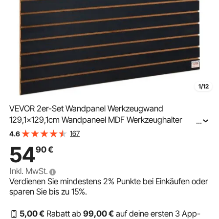
1/12
VEVOR 2er-Set Wandpanel Werkzeugwand
129,1x129,1cm Wandpaneel MDF Werkzeughalter
...
Organizer, Lamellenwand Slatwall Stecktafel Pegboard
167
4.6
Wandhalterung Ideal für Werkstatt Lager Keller
54
90
€
Werkbank Garage
Inkl. MwSt.
Verdienen Sie mindestens
2%
Punkte bei Einkäufen oder
sparen Sie bis zu
15%
.
5
,00
€
Rabatt ab
99
,00
€
auf deine ersten 3 App-