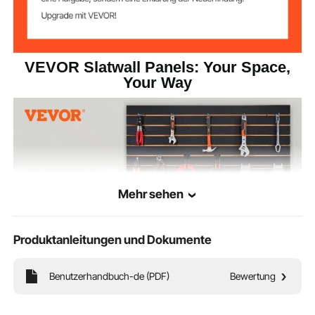
Rillenbreite
31 mm (1,22 Zoll)
(breites Ende)
74 mm (2,91 Zoll)
Abstand der Rillen
VEVOR Slatwall Panels: Your Space,
Your Way
Dicke des
18 mm (0,71 Zoll)
Hauptmaterials
16,1 kg (35,49 lbs)
Produktgewicht
121,9 x 60,96 cm (4 x 2 Fuß)
Größe jeder Platte
Mehr sehen
Produktanleitungen und Dokumente
Benutzerhandbuch-de (PDF)
Bewertung