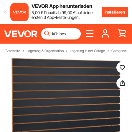
VEVOR App herunterladen
installieren
5
,00
€
Rabatt ab
99
,00
€
auf deine
ersten 3 App-Bestellungen.
Startseite
Lagerung & Organisation
Lagerung in der Garage
Garagenwand