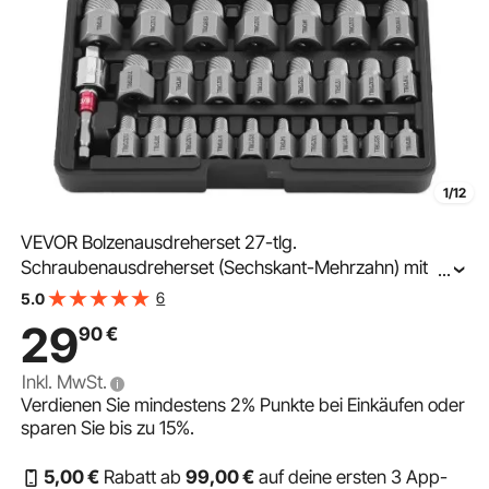
1/12
VEVOR Bolzenausdreherset 27-tlg.
Schraubenausdreherset (Sechskant-Mehrzahn) mit
...
Adaptern & Stabilem Aufbewahrungskoffer (Schwarz),
6
5.0
Schraubenlöser aus Cr-Mo-Stahl zum Entfernen von
29
90
€
Bolzen & Schrauben
Inkl. MwSt.
Verdienen Sie mindestens
2%
Punkte bei Einkäufen oder
sparen Sie bis zu
15%
.
5
,00
€
Rabatt ab
99
,00
€
auf deine ersten 3 App-