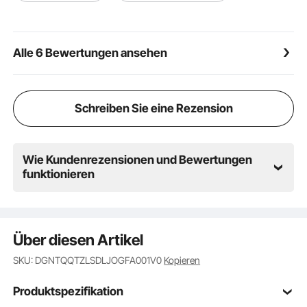
verfügt über gut sichtbare, lasergeätzte
Größenmarkierungen, die Ihnen helfen, schnell den
richtigen Ausdreher auszuwählen. Die stabile
Alle 6 Bewertungen ansehen
Bisswirkung erleichtert das Entfernen festsitzender
Bolzen und reduziert das Ausprobieren
Schreiben Sie eine Rezension
Wie Kundenrezensionen und Bewertungen
funktionieren
Über diesen Artikel
SKU: DGNTQQTZLSDLJOGFA001V0
Kopieren
Produktspezifikation