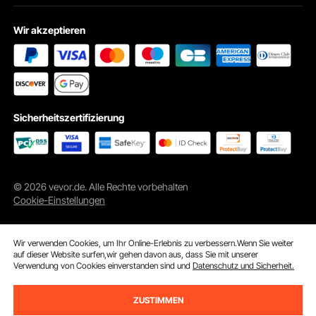
Wir akzeptieren
Sicherheitszertifizierung
© 2026 vevor.de. Alle Rechte vorbehalten
Cookie-Einstellungen
Wir verwenden Cookies, um Ihr Online-Erlebnis zu verbessern.Wenn Sie weiter
auf dieser Website surfen,wir gehen davon aus, dass Sie mit unserer
Verwendung von Cookies einverstanden sind und
Datenschutz und Sicherheit.
ZUSTIMMEN
ln den Warenkorb
Jetzt kaufen