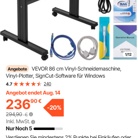
1/12
VEVOR 86 cm Vinyl-Schneidemaschine,
Angebote
Vinyl-Plotter, SignCut-Software für Windows
240
4.7
Angebot endet Aug. 14
236
90
€
-
20
%
294,90
€
Inkl. MwSt.
Nur Noch 5
Verdienen Sie mindestens
2%
Punkte bei Einkäufen oder