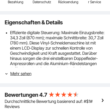
Bezahlung
Datenschutz
Rücksendung
r Service
Eigenschaften & Details
Effiziente digitale Steuerung: Maximale Einzugsbreite:
34,3 Zoll (870 mm); maximale Schnittbreite: 30,7 Zoll
(780 mm). Diese Vinyl-Schneidemaschine ist mit
einem LCD-Display zur schnellen Kontrolle von
Geschwindigkeit und Kraft ausgestattet. Darüber
hinaus sorgen die drei einstellbaren Doppelfeder-
Anpressrollen und die Aluminium-Rändelstangen
dafür, dass der Vinylschneider das Papier
Mehr sehen
gleichmäßig und ohne Papierstau einzieht.
Präzise Skalierung: Der Folienschneider besteht aus
drei austauschbaren Klingen und einem präzisen
Trennlineal. Die Schnittgenauigkeit beträgt ±0,004
Bewertungen
4.7
Zoll / ±0,01 mm. Er erfüllt Ihre Anforderungen mit
hervorragender Schärfe und einer deutlichen
Durchschnittliche Bewertung basierend auf: #$1#
Größenkorrektur. Unser Plotter Cutter ist auch mit
Reviews