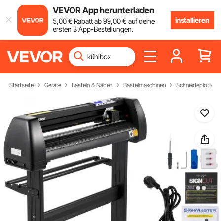
VEVOR App herunterladen
installieren
5
,00
€
Rabatt ab
99
,00
€
auf deine
ersten 3 App-Bestellungen.
Startseite
Geräte
Basteln & Nähen
Bastelmaschinen
Schneideplotter