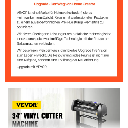
AC 90-264 V
Stromversorgung
Max.
34,3 Zoll / 870 mm
Einzugsbreite
30,7 Zoll / 780 mm
Max. Schnittbreite
1,1 lbs / 500 g
Max. Schneidkraft
Max.
31,5 ips / 800 mm/s
Schnittgeschwind
igkeit
0,12 Zoll / 3 mm
Max. Schnittstärke
±0,004 Zoll / ±0,01 mm
Schnittpräzision
Mitgelieferte
Signcut & Signmaster
Software