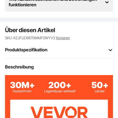
funktionieren
Über diesen Artikel
SKU: KZJFLEXI870MMF0WYV2
Kopieren
Produktspezifikation
KH-870A
Modell
Beschreibung
Schrittmotor
Motortyp
USB / COM
Online-Modus
Aluminiumlegierung
Material