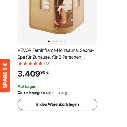
VEVOR Ferninfrarot-Holzsauna, Sauna-
Spa für Zuhause, für 2 Personen,
Niedrige EMF-Ferninfrarot-Sauna mit
(48)
gehärteter Glastür & LED-
3.409
90
€
Mehrfarbenlampe & Bluetooth-
Lautsprechern, 2 kW für den
Auf Lager
Innenbereich
Lieferung:
Sa.Aug 8 - Di.Aug 11
In den Warenkorb legen