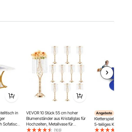
elltisch in
VEVOR 10 Stück 55 cm hoher
VEVOR Kl
Angebote
ger
Blumenständer aus Kristallglas für
Kletterspielzeug für 
ch Sofatisch
Hochzeiten, Metallvase für
5-teiliges Kletter-, Kr
metrischen
Hochzeitsmittelstücke, goldene
Tunnelspielgerät, Sc
(103)
(92)