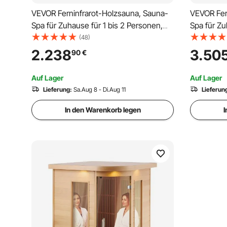
VEVOR Ferninfrarot-Holzsauna, Sauna-
VEVOR Fer
Spa für Zuhause für 1 bis 2 Personen,
Spa für Zu
Niedrige EMF-Ferninfrarot-Sauna aus
Niedrige 
(48)
Hemlockholz mit gehärteter Glastür &
Hemlockhol
2.238
3.50
90
€
mehrfarbiger Lampe & Bluetooth-
Bluetooth
Lautsprecher & Farblichttherapie,
Farblichtt
Auf Lager
Auf Lager
Lieferung:
Sa.Aug 8 - Di.Aug 11
Lieferun
In den Warenkorb legen
I