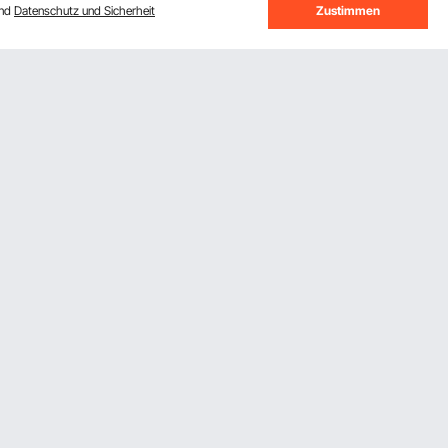
und
Datenschutz und Sicherheit
Zustimmen
Melden Sie sich für unseren Newsletter
an.
Abonnieren
Durch Klicken auf die Schaltfläche
abonnieren
stimmen
Sie unseren
Datenschutz- und Cookie-Richtlinien
zu.
VEVOR App herunterladen
Kontaktieren Sie uns