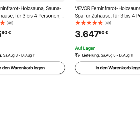
ninfrarot-Holzsauna, Sauna-
VEVOR Ferninfrarot-Holzsaun
hause, für 3 bis 4 Personen,
Spa für Zuhause, für 3 bis 4 
EMF-Ferninfrarot-Sauna aus
Niedrige EMF-Ferninfrarot-Sa
(48)
(48)
z mit gehärteter Glastür &
Hemlockholz mit gehärteter G
5
3.647
90
€
90
€
-Lautsprechern &
Bluetooth-Lautsprechern &
herapie, 2580 W
Farblichttherapie, 2470 W für
Auf Lager
Innenbereich
g:
Sa.Aug 8 - Di.Aug 11
Lieferung:
Sa.Aug 8 - Di.Aug 11
n den Warenkorb legen
In den Warenkorb leg