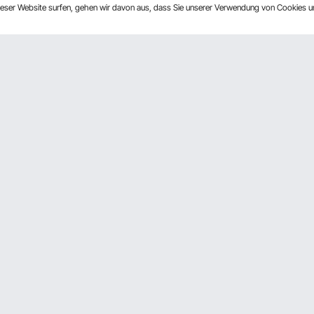
dieser Website surfen, gehen wir davon aus, dass Sie unserer Verwendung von Cookies 
n
Über Uns
rogramm
Über VEVOR
derprogramm
Nutzungsbedingungen
ftsprogramm
Datenschutzerklärung
Programm
Pro Mitgliedsprogramm AGB
Impressum