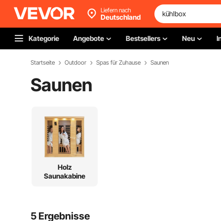
Liefern nach
Deutschland
Kategorie
Angebote
Bestsellers
Neu
I
Startseite
Outdoor
Spas für Zuhause
Saunen
Saunen
Holz
Saunakabine
5 Ergebnisse