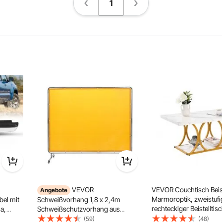
1
VEVOR
VEVOR Couchtisch Beist
Angebote
Marmoroptik, zweistufi
el mit
Schweißvorhang 1,8 x 2,4m
rechteckiger Beistelltis
a,
Schweißschutzvorhang aus
mit Metallgestell & geo
nge,
Flammhemmendem Vinyl
(59)
(48)