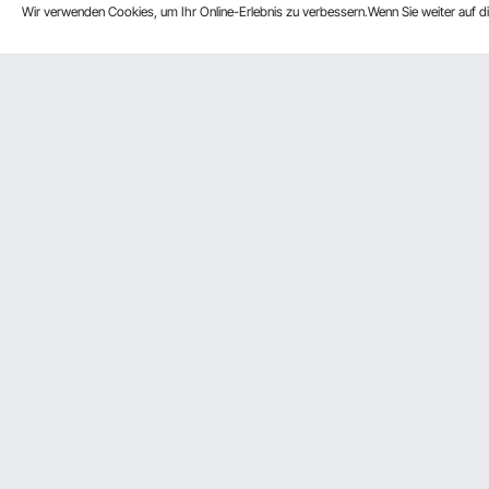
Wir verwenden Cookies, um Ihr Online-Erlebnis zu verbessern.Wenn Sie weiter auf 
Kundenservice
Ressource
Kontaktieren Sie uns
Mitgliederp
Rückgaben & Ersatz
Pro-Mitglie
Ihre Bestellungen
Partnerscha
Ihr Konto
Influencer 
Versandkosten & Richtlinien
Zahlungsmethoden
Hilfe & FAQs
VEVOR Produkt-Rückruferklärungen
Wir akzeptieren