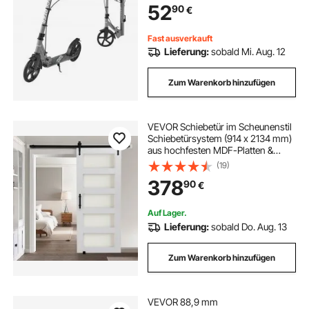
52
90
€
faltbarer Tretroller bis zu 100 kg,
Grau
Fast ausverkauft
Lieferung:
sobald Mi. Aug. 12
Zum Warenkorb hinzufügen
VEVOR Schiebetür im Scheunenstil
Schiebetürsystem (914 x 2134 mm)
aus hochfesten MDF-Platten &
Milchglas, Scheunentor mit
(19)
Hardware-Kit & wasserfester PVC-
378
90
€
Oberfläche & H-Rahmen für
Badezimmer
Auf Lager.
Lieferung:
sobald Do. Aug. 13
Zum Warenkorb hinzufügen
VEVOR 88,9 mm