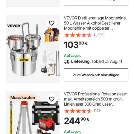
VEVOR Distillieranlage Moonshine,
50 L Wasser Alkohol Destillierer
Moonshine mit doppelter
Kondensatpumpe, Edelstahl
(1,239)
Moonshine Alkohol Destillieren
103
90
€
Ausrüstung Schnapsbrennen
Destille Destilator
Auf Lager.
Lieferung:
sobald Di. Aug. 11
Zum Warenkorb hinzufügen
VEVOR Professional Rotationslaser
Muss kaufen
max. Arbeitsbereich 500 m grün,
Linienlaser 360 Grad Laser
höhenmesser Wasser- und
(141)
staubdicht Außenbereich
244
90
€
Arbeitszeit 20 Stunden mit Stativ &
Herrscher Elektrik
Auf Lager.