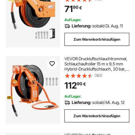
Automatische Schlauchaufwicklung
71
90
€
mit 1 m Zuleitung, 180°
schwenkbare
Decken-/Wandhalterung
Auf Lager.
Lieferung:
sobald Di. Aug. 11
Zum Warenkorb hinzufügen
VEVOR Druckluftschlauchtrommel,
Schlauchaufroller 15 m x 9,5 mm
Hybrid-Druckluftschlauch, 20 bar,
Automatische Schlauchaufwicklung
(182)
mit 1,52 m Zuleitung,
112
90
€
Decken-/Wandmontage,
Doppelarm aus Stahl
Auf Lager.
Lieferung:
sobald Mi. Aug. 12
Zum Warenkorb hinzufügen