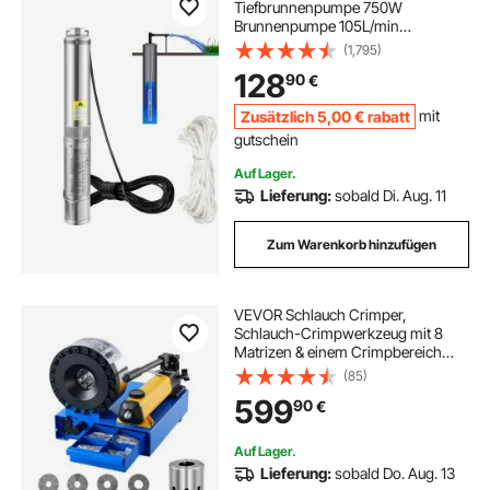
Tiefbrunnenpumpe 750W
Brunnenpumpe 105L/min
Tauchpumpe max. Förderhöhe 62m
(1,795)
Rohrpumpe 230V 50Hz
128
90
€
Sandpumpe IP68 Wasserpumpe mit
20m Kabel Pumpe Ideal zur
Zusätzlich
5
,00
€
rabatt
mit
Bewässerung oder Wasser-
Versorgung
gutschein
Auf Lager.
Lieferung:
sobald Di. Aug. 11
Zum Warenkorb hinzufügen
VEVOR Schlauch Crimper,
Schlauch-Crimpwerkzeug mit 8
Matrizen & einem Crimpbereich
von 6 bis 28 mm, für Niederdruck-
(85)
& Hochdruck-Ölleitungen,
599
90
€
Gas-/Wasser-/Klimaanlagenschläuc
he & Kabelverbindungen
Auf Lager.
Lieferung:
sobald Do. Aug. 13