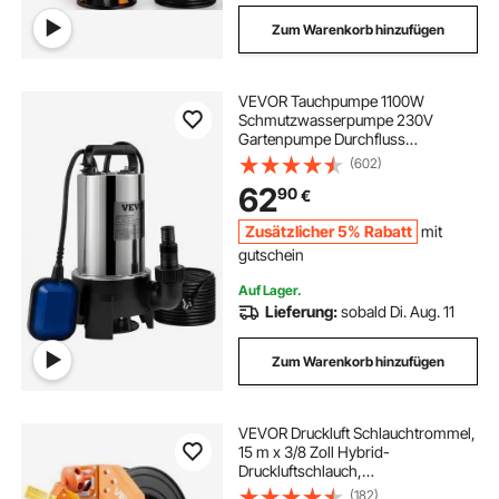
Zum Warenkorb hinzufügen
VEVOR Tauchpumpe 1100W
Schmutzwasserpumpe 230V
Gartenpumpe Durchfluss
333,3L/min
(602)
Schmutzwassertauchpumpe IPX8
62
90
€
Auslass zuschneidbar zum Pumpen
von Wasser aus Schwimmbädern
Zusätzlicher 5% Rabatt
mit
Teichen
gutschein
Auf Lager.
Lieferung:
sobald Di. Aug. 11
Zum Warenkorb hinzufügen
VEVOR Druckluft Schlauchtrommel,
15 m x 3/8 Zoll Hybrid-
Druckluftschlauch,
Schlauchaufroller 20 bar,
(182)