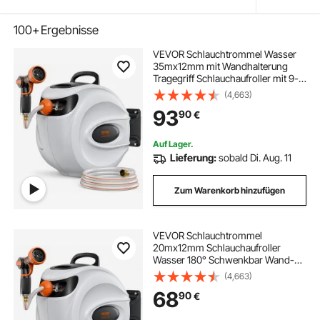
100+
Ergebnisse
VEVOR Schlauchtrommel Wasser
35mx12mm mit Wandhalterung
Tragegriff Schlauchaufroller mit 9-
Muster-Sprühdüse &
(4,663)
Gartenschlauch 180° Schwenkbar
93
90
€
Wand-Schlauchbox mit Aufroll-
Automatik Gießen Autowaschen
Auf Lager.
Lieferung:
sobald Di. Aug. 11
Zum Warenkorb hinzufügen
VEVOR Schlauchtrommel
20mx12mm Schlauchaufroller
Wasser 180° Schwenkbar Wand-
Schlauchbox mit Aufwickelstopper
(4,663)
und Wandhalterung
68
90
€
Wasserschlauchtrommel
Gartenschlauch zum Gießen