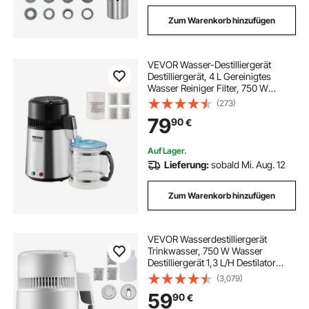
Zum Warenkorb hinzufügen
VEVOR Wasser-Destilliergerät
Destilliergerät, 4 L Gereinigtes
Wasser Reiniger Filter, 750 W
Destilliertes Wasser Maker,
(273)
Edelstahl Innenraum Destilliergerät
79
90
€
Wasser Silber Haushalt 1 LWasser
pro Std.
Auf Lager.
Lieferung:
sobald Mi. Aug. 12
Zum Warenkorb hinzufügen
VEVOR Wasserdestilliergerät
Trinkwasser, 750 W Wasser
Destilliergerät 1,3 L/H Destilator
Wasser Destilliergerät, 304
(3,079)
Edelstahl weißes Destilliermaschine
59
90
€
mit Handgriff, Thermostat