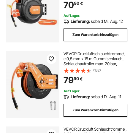
70
90
€
m Zuleitung, 180° Schwenkbare
Decken-/Wandhalterung
Auf Lager.
Lieferung:
sobald Mi. Aug. 12
Zum Warenkorb hinzufügen
VEVOR Druckluftschlauchtrommel,
φ9,5 mm x 15 m Gummischlauch,
Schlauchaufroller max. 20 bar,
Automatischer Aufrollmechanismus
(182)
mit 1 m Zuleitung, 180°
79
90
€
Schwenkbare
Decken-/Wandhalterung
Auf Lager.
Lieferung:
sobald Di. Aug. 11
Zum Warenkorb hinzufügen
VEVOR Druckluft Schlauchtrommel,