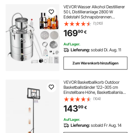
VEVOR Wasser Alkohol Destillierer
50 L Distillieranlage 2800 W
Edelstahl Schnapsbrennen
Destilliergerät Komplettes Set
(1,010)
Enthalten, Ende Produkte
169
90
€
Obstweinen, Whisky, Schnaps,
Champagner, Wodka usw.
Auf Lager.
Lieferung:
sobald Di. Aug. 11
Zum Warenkorb hinzufügen
VEVOR Basketballkorb Outdoor
Basketballständer 122–305 cm
Einstellbare Höhe, Basketballanlage
Schwarz Wetterbeständig
(104)
Rostbeständig, Basketballkorb
143
99
€
Standfuß mit Wasser oder Sand
Mobil
Auf Lager.
Lieferung:
sobald Fr Aug. 14