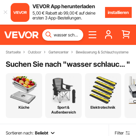
VEVOR App herunterladen
installieren
5
,00
€
Rabatt ab
99
,00
€
auf deine
ersten 3 App-Bestellungen.
Startseite
Outdoor
Gartencenter
Bewässerung & Schlauchsysteme
Suchen Sie nach "
wasser schlauchaufroller
"
Küche
Sport &
Elektrotechnik
Außenbereich
Sortieren nach:
Beliebt
Filter