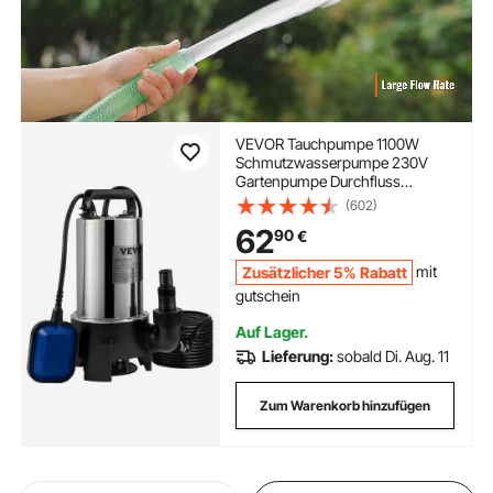
VEVOR Tauchpumpe 1100W
Schmutzwasserpumpe 230V
Gartenpumpe Durchfluss
333,3L/min
(602)
Schmutzwassertauchpumpe
62
90
€
IPX8 Auslass zuschneidbar zum
Pumpen von Wasser aus
Zusätzlicher 5% Rabatt
mit
Schwimmbädern Teichen
gutschein
Auf Lager.
Lieferung:
sobald Di. Aug. 11
Zum Warenkorb hinzufügen