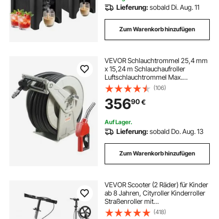
Lieferung:
sobald Di. Aug. 11
Zum Warenkorb hinzufügen
VEVOR Schlauchtrommel 25,4 mm
x 15,24 m Schlauchaufroller
Luftschlauchtrommel Max.
Arbeitsdruck 300 PSI
(106)
Druckluftschlauchtrommel Diesel
356
90
€
Kerosin für Autohäuser Werkstatt
Heimstudio Garage
Auf Lager.
Lieferung:
sobald Do. Aug. 13
Zum Warenkorb hinzufügen
VEVOR Scooter (2 Räder) für Kinder
ab 8 Jahren, Cityroller Kinderroller
Straßenroller mit
höhenverstellbarem Lenker &
(418)
rutschfestem Deck & Handbremse,