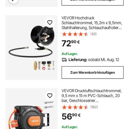
VEVOR Hochdruck
Schlauchtrommel, 15,2m x 9,5mm,
Stahlhalterung, Schlauchaufroller
für Hochdruckreiniger,
(42)
Wand-/Boden-/LKW-Montage, 275
72
90
€
bar, manuelle Handkurbel zum
Waschen von Autos/Böden, Garten
Auf Lager.
Lieferung:
sobald Mi. Aug. 12
Zum Warenkorb hinzufügen
VEVOR Druckluftschlauchtrommel,
9,5 mm x 15 m PVC-Schlauch, 20
bar, Geschlossener
Schlauchaufroller mit
(182)
Automatischer Aufwicklung & 1 m
56
90
€
Zuleitung, 180° schwenkbare
Decken-/Wandhalterung
Auf Lager.