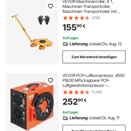
VEVOR Maschinenroller, 4 T,
Maschinen-Transportroller,
Maschinen-Transportroller mit
360°-Drehkappe und PU-
(258)
Lenkrollen, Schwerlast-
155
90
€
Industriemaschinen-Möbelwagen
mit Griff für Lager, Werkstatt
Auf Lager.
Lieferung:
sobald Do. Aug. 13
Zum Warenkorb hinzufügen
VEVOR PCP-Luftkompressor, 4500
PSI/30 MPa tragbarer PCP-
Luftgewehrkompressor –
Eingebautes Wasser- und
(1,708)
Lüfterkühlsystem, Auto-Stopp DC12
252
90
€
V/AC230 V Paintball-
Tankkompressor für Luftgewehr,
Tauchflasche
Auf Lager.
Lieferung:
sobald Di. Aug. 11