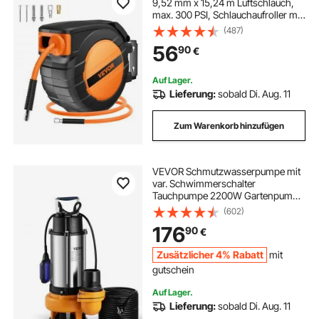
9,52 mm x 15,24 m Luftschlauch,
max. 300 PSI, Schlauchaufroller mit
automatischem Aufrollen,
(487)
Decken-/Wandmontage,
56
90
€
geschlossene PP-Rolle & 180°-
Schwenkhalterung
Auf Lager.
Lieferung:
sobald Di. Aug. 11
Zum Warenkorb hinzufügen
VEVOR Schmutzwasserpumpe mit
var. Schwimmerschalter
Tauchpumpe 2200W Gartenpumpe
Durchfluss 60000L/h
(602)
Schmutzwassertauchpumpe max.
176
90
€
Hub 18m Wasserpumpe IPX8 Ideal
zum Pumpen von Wasser
Zusätzlicher 4% Rabatt
mit
gutschein
Auf Lager.
Lieferung:
sobald Di. Aug. 11