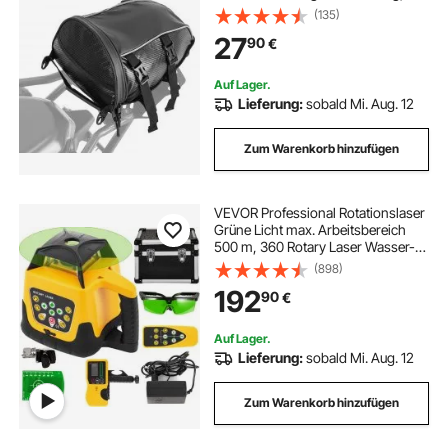
Motorrad-Gepäckaufbewahrung,
(135)
Gepäckträgertasche mit
27
90
€
Schultergurt & Innentasche,
Motorradgepäck Schwarz
Auf Lager.
Lieferung:
sobald Mi. Aug. 12
Zum Warenkorb hinzufügen
VEVOR Professional Rotationslaser
Grüne Licht max. Arbeitsbereich
500 m, 360 Rotary Laser Wasser-
und staubdicht außenbereich
(898)
Arbeitszeit 20 Stunden in
192
90
€
Handwerkerkoffer 2 kg
Fernbedienung mit Zubehor
Auf Lager.
Lieferung:
sobald Mi. Aug. 12
Zum Warenkorb hinzufügen