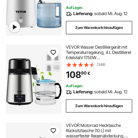
Auf Lager.
Lieferung:
sobald Mi. Aug. 12
Zum Warenkorb hinzufügen
VEVOR Wasser Destilliergerät mit
Temperaturregelung, 4 L Destillierer
Edelstahl 1750W
Wasserdestilliergerät Reine Wasser
(348)
Distiller mit Glaskanne, 1,5 L/Std.
108
90
€
Destillationsapparatur Water
Distiller
Auf Lager.
Lieferung:
sobald Mi. Aug. 12
Zum Warenkorb hinzufügen
VEVOR Motorrad Hecktasche
Rücksitztasche (10 L) mit
wasserfester Regenabdeckung,