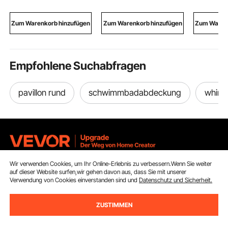
hmen, Außenmarkise
Werkzeug-Organizer
25° Einste
mit schwarzem
aus Polyester mit
Heizwinke
Ständer & schwarzen
Schultergurt &
Elektrohei
Zum Warenkorb hinzufügen
Zum Warenkorb hinzufügen
Zum Warenk
Stoffen mit Farbverlauf
Reißverschluss,
Gartenha
Werkzeugbeutel für
Handwerker
Empfohlene Suchabfragen
pavillon rund
schwimmbadabdeckung
whirlp
Wir verwenden Cookies, um Ihr Online-Erlebnis zu verbessern.Wenn Sie weiter
Melden Sie sich für unseren Newsletter an.
auf dieser Website surfen,wir gehen davon aus, dass Sie mit unserer
Verwendung von Cookies einverstanden sind und
Datenschutz und Sicherheit.
E-Mail Adresse
Abonnieren
ZUSTIMMEN
Durch Klicken auf die Schaltfläche
abonnieren
stimmen Sie unseren