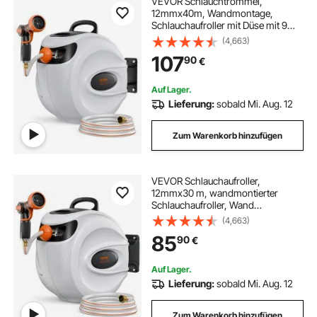
VEVOR Schlauchtrommel,
12mmx40m, Wandmontage,
Schlauchaufroller mit Düse mit 9
Mustern, Schlauchbox,
(4,663)
automatisches Rücklaufsystem mit
107
90
€
langsamer Rückführung & 180°-
Schwenkhalterung
Auf Lager.
Lieferung:
sobald Mi. Aug. 12
Zum Warenkorb hinzufügen
VEVOR Schlauchaufroller,
12mmx30 m, wandmontierter
Schlauchaufroller, Wand
Schlauchbox mit Düse mit 9
(4,663)
Mustern, automatisches
85
90
€
Rücklaufsystem mit langsamer
Rückführung & 180°-
Schwenkhalterung
Auf Lager.
Lieferung:
sobald Mi. Aug. 12
Zum Warenkorb hinzufügen