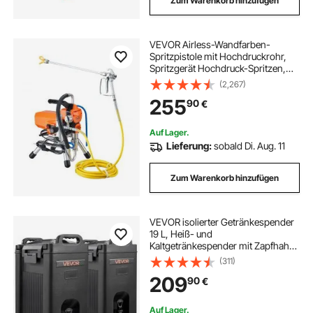
Zum Warenkorb hinzufügen
VEVOR Airless-Wandfarben-
Spritzpistole mit Hochdruckrohr,
Spritzgerät Hochdruck-Spritzen,
2000 W Wandfarben-Spritzpistole
(2,267)
Farbsprühgerät für wasser- und
255
90
€
ölbasierte Innen- und Außenfarben
Auf Lager.
Lieferung:
sobald Di. Aug. 11
Zum Warenkorb hinzufügen
VEVOR isolierter Getränkespender
19 L, Heiß- und
Kaltgetränkespender mit Zapfhahn
& Griff, lebensmittelechter Thermo-
(311)
Getränkespender-Kühler für Tee
209
90
€
Kaffee Wasser in Cafés und
Restaurants, Schwarz
Auf Lager.