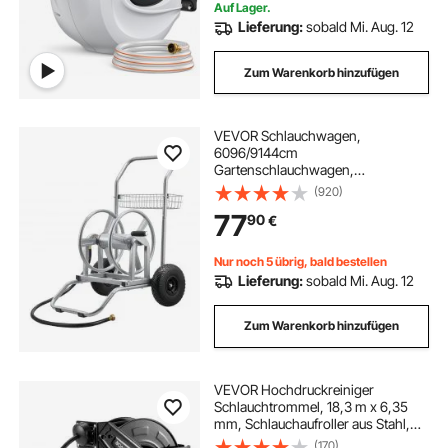
Autowaschen Reinigen
Auf Lager.
Lieferung:
sobald Mi. Aug. 12
Zum Warenkorb hinzufügen
VEVOR Schlauchwagen,
6096/9144cm
Gartenschlauchwagen,
Schlauchtrommel mit zwei Rädern,
(920)
Griff & Aufbewahrungskorb,
77
90
€
Schlauchaufroller mit doppeltem
Verwendungszweck für Garten,
Auto 675x610x900mm
Nur noch 5 übrig, bald bestellen
Lieferung:
sobald Mi. Aug. 12
Zum Warenkorb hinzufügen
VEVOR Hochdruckreiniger
Schlauchtrommel, 18,3 m x 6,35
mm, Schlauchaufroller aus Stahl,
max. 275 bar, automatisches
(170)