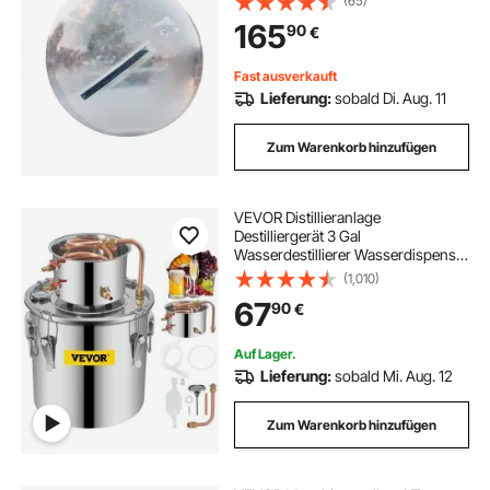
(65)
On Water mit Reparatursatz Kinder
165
90
€
Erwachsene Spielzeug Wasser
Spiel
Fast ausverkauft
Lieferung:
sobald Di. Aug. 11
Zum Warenkorb hinzufügen
VEVOR Distillieranlage
Destilliergerät 3 Gal
Wasserdestillierer Wasserdispenser
Edelstahl Destillateur Wasser
(1,010)
Destillertes Wasser Maschine
67
90
€
Auf Lager.
Lieferung:
sobald Mi. Aug. 12
Zum Warenkorb hinzufügen