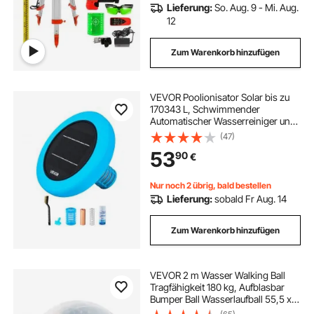
Lieferung:
So. Aug. 9 - Mi. Aug.
12
Zum Warenkorb hinzufügen
VEVOR Poolionisator Solar bis zu
170343 L, Schwimmender
Automatischer Wasserreiniger und
-filter, Chlorfreies Wasser, Runder
(47)
Kupfer-Poolionisator mit
53
90
€
Kupferanode & Feder & Bürste &
Filter für Spas
Nur noch 2 übrig, bald bestellen
Lieferung:
sobald Fr Aug. 14
Zum Warenkorb hinzufügen
VEVOR 2 m Wasser Walking Ball
Tragfähigkeit 180 kg, Aufblasbar
Bumper Ball Wasserlaufball 55,5 x
40 x 40 cm, Stoßblasenkugeln Walk