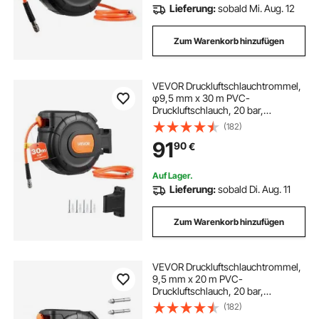
Lieferung:
sobald Mi. Aug. 12
Zum Warenkorb hinzufügen
VEVOR Druckluftschlauchtrommel,
φ9,5 mm x 30 m PVC-
Druckluftschlauch, 20 bar,
Geschlossener Schlauchaufroller
(182)
mit Automatischer Aufwicklung & 2
91
90
€
m Zuleitung, 180° Schwenkbare
Decken-/Wandhalterung
Auf Lager.
Lieferung:
sobald Di. Aug. 11
Zum Warenkorb hinzufügen
VEVOR Druckluftschlauchtrommel,
9,5 mm x 20 m PVC-
Druckluftschlauch, 20 bar,
Geschlossener Schlauchaufroller
(182)
mit Automatischer Aufwicklung & 2