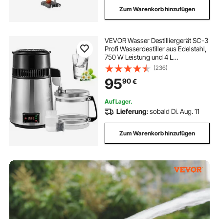
Zum Warenkorb hinzufügen
VEVOR Wasser Destilliergerät SC-3
Profi Wasserdestiller aus Edelstahl,
750 W Leistung und 4 L
Fassungsvermögen
(236)
Wasserdestilliergerät, für Labors,
95
90
€
Krankenhäuser, Büros,
Destillationseffizienz 1L / h
Auf Lager.
Lieferung:
sobald Di. Aug. 11
Zum Warenkorb hinzufügen