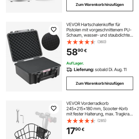
Zum Warenkorb hinzufügen
VEVOR Hartschalenkoffer für
Pistolen mit vorgeschnittenem PU-
Schaum, wasser- und staubdichter
Hartschalenkoffer für 6 Pistolen,
(360)
19,3 × 17,1 × 8,3 Zoll, abschließbarer
58
90
€
Pistolenkoffer, schwarz
Auf Lager.
Lieferung:
sobald Di. Aug. 11
Zum Warenkorb hinzufügen
VEVOR Vorderradkorb
245x215x180 mm, Scooter-Korb
mit fester Halterung, max. Tragkraft
9 kg, Lenkerkorb aus massivem
(285)
Stahl,
17
90
€
Kinderfahrradkorb/Erwachsenenfa
hrradkorb/Knie-Elektroroller-