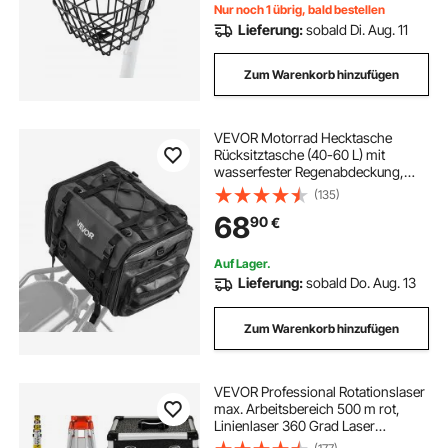
Zubehör
Nur noch 1 übrig, bald bestellen
Lieferung:
sobald Di. Aug. 11
Zum Warenkorb hinzufügen
VEVOR Motorrad Hecktasche
Rücksitztasche (40-60 L) mit
wasserfester Regenabdeckung,
Motorrad-Gepäckaufbewahrung,
(135)
Gepäckträgertasche mit
68
90
€
Schultergurt & elastischer Kordel,
Motorradgepäck Schwarz
Auf Lager.
Lieferung:
sobald Do. Aug. 13
Zum Warenkorb hinzufügen
VEVOR Professional Rotationslaser
max. Arbeitsbereich 500 m rot,
Linienlaser 360 Grad Laser
höhenmesser Wasser- und