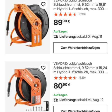
VEVOR Druckluftschlauch
Schlauchtrommel, 9,52 mm x 19,81
m Hybrid-Luftschlauch, max. 300
PSI, Schlauchaufroller mit
(639)
automatischem Aufrollen &
89
90
€
Zuleitung, für
Decken-/Wandmontage für
Werkstatt & Garage
Auf Lager.
Lieferung:
sobald Di. Aug. 11
Zum Warenkorb hinzufügen
VEVOR Druckluftschlauch
Schlauchtrommel, 9,52 mm x 15,24
m Hybrid-Luftschlauch, max. 300
PSI, Schlauchaufroller mit
(639)
automatischem Aufrollen &
80
90
€
Zuleitung, für
Decken-/Wandmontage & 180°
Schwenkhalterung
Auf Lager.
Lieferung:
sobald Mi. Aug. 12
Zum Warenkorb hinzufügen