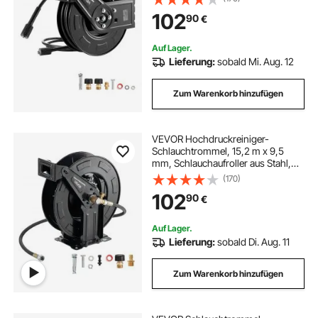
Aufrollen, flexible
102
90
€
Wand-/Bodenmontage für
Autowäsche, Garten,
Bodenreinigung
Auf Lager.
Lieferung:
sobald Mi. Aug. 12
Zum Warenkorb hinzufügen
VEVOR Hochdruckreiniger-
Schlauchtrommel, 15,2 m x 9,5
mm, Schlauchaufroller aus Stahl,
max. 275 bar, automatisches
(170)
Aufrollen, flexible
102
90
€
Wand-/Bodenmontage für
Autowäsche, Garten,
Bodenreinigung
Auf Lager.
Lieferung:
sobald Di. Aug. 11
Zum Warenkorb hinzufügen