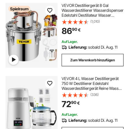
VEVOR Destilliergerät 8 Gal
Spielraum
Wasserdestillierer Wasserdispenser
Edelstahl Destillateur Wasser
Destillertes Wasser Maschine
(1,010)
86
90
€
Auf Lager.
Lieferung:
sobald Di. Aug. 11
Zum Warenkorb hinzufügen
VEVOR 4 L Wasser Destilliergerät
750 W Destillierer Edelstahl
Wasserdestilliergerät Reine Wasser
Distiller mit Glaskanne,
(336)
Wasserdestilliergerät 1 L/Std.
72
90
€
Doppelte Temperaturanzeige
Wasser Distiller
Auf Lager.
Lieferung:
sobald Di. Aug. 11