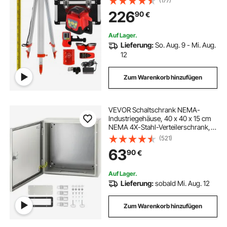
(177)
staubdicht Außenbereich
226
90
€
Arbeitszeit 20 Stunden mit Stativ &
Herrscher Elektrik
Auf Lager.
Lieferung:
So. Aug. 9 - Mi. Aug.
12
Zum Warenkorb hinzufügen
VEVOR Schaltschrank NEMA-
Industriegehäuse, 40 x 40 x 15 cm
NEMA 4X-Stahl-Verteilerschrank,
IP66 wasser- und staubdicht,
(521)
elektrischer Anschlusskasten für
63
90
€
den Außen-/Innenbereich, mit
Montageplatte
Auf Lager.
Lieferung:
sobald Mi. Aug. 12
Zum Warenkorb hinzufügen