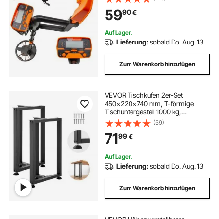
59
90
€
Auf Lager.
Lieferung:
sobald Do. Aug. 13
Zum Warenkorb hinzufügen
VEVOR Tischkufen 2er-Set
450x220x740 mm, T-förmige
Tischuntergestell 1000 kg,
Tischbeine Kohlenstoffstahl,
(59)
Möbelfüße, Tischgestell, Tischfüße
71
99
€
für Schreibtische, Couchtische,
Esstische, Schwarz
Auf Lager.
Lieferung:
sobald Do. Aug. 13
Zum Warenkorb hinzufügen