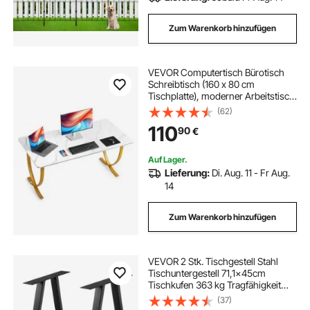
Zum Warenkorb hinzufügen
VEVOR Computertisch Bürotisch
Schreibtisch (160 x 80 cm
Tischplatte), moderner Arbeitstisch
mit Metallrahmen & 158 kg Tragkraft
(62)
für Homeoffice Arbeitszimmer
110
90
€
Schlafzimmer Wohnzimmer, Weiß
Gold
Auf Lager.
Lieferung:
Di. Aug. 11 - Fr Aug.
14
Zum Warenkorb hinzufügen
VEVOR 2 Stk. Tischgestell Stahl
Tischuntergestell 71,1x45cm
Tischkufen 363 kg Tragfähigkeit
Tischbeine 6 vorgebohrte Löcher φ
(37)
6 mm Tischfuß Ideal für Esstische