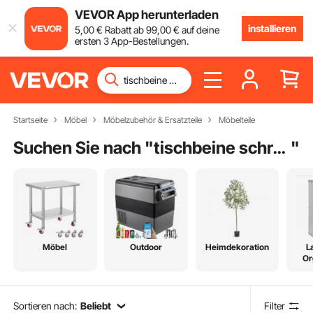
VEVOR App herunterladen
installieren
5
,00
€
Rabatt ab
99
,00
€
auf deine
ersten 3 App-Bestellungen.
Startseite
Möbel
Möbelzubehör & Ersatzteile
Möbelteile
Suchen Sie nach "
tischbeine schreibtisch metall
"
Möbel
Outdoor
Heimdekoration
L
Or
Sortieren nach:
Beliebt
Filter