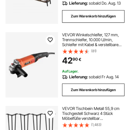
Lieferung:
sobald Do. Aug. 13
Zum Warenkorb hinzufügen
VEVOR Winkelschleifer, 127 mm,
Trennschleifer, 10.000 U/min,
Schleifer mit Kabel & verstellbarem
Staubschutz zum Schleifen,
(81)
Schneiden & Entrosten von Metall
42
90
€
(Scheibe nicht im Lieferumfang
enthalten)
Auf Lager.
Lieferung:
sobald Fr Aug. 14
Zum Warenkorb hinzufügen
VEVOR Tischbein Metall 55,9 cm
Tischgestell Schwarz 4 Stück
Möbelfüße verstellbar
austauschbare Diy Haarnadel
(1,483)
Tischbeine 3 Pfosten