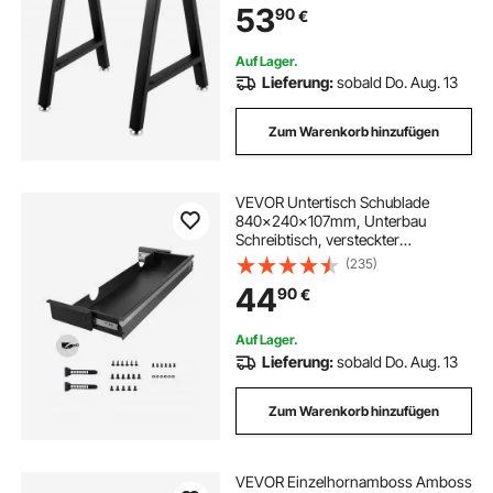
53
90
€
Couchtische Gartenbänke
Schreibtische
Auf Lager.
Lieferung:
sobald Do. Aug. 13
Zum Warenkorb hinzufügen
VEVOR Untertisch Schublade
840x240x107mm, Unterbau
Schreibtisch, versteckter
Schreibtisch-Aufbewahrungs-
(235)
Organizer, Bleistiftschublade unter
44
90
€
dem Tisch für Sitz- &
Steharbeitsplätze im Büro & zu
Hause
Auf Lager.
Lieferung:
sobald Do. Aug. 13
Zum Warenkorb hinzufügen
VEVOR Einzelhornamboss Amboss