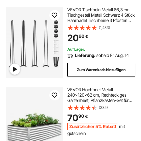
VEVOR Tischbein Metall 86,3 cm
Tischgestell Metall Schwarz 4 Stück
Haarnadel Tischbeine 3 Pfosten
Haarnadel Bein Kohlenstoffstahl mit
(1,483)
4
20
90
€
Auf Lager.
Lieferung:
sobald Fr Aug. 14
Zum Warenkorb hinzufügen
VEVOR Hochbeet Metall
240x120x62 cm, Rechteckiges
Gartenbeet, Pflanzkasten-Set für
den Außenbereich, Gemüsebeet mit
(335)
Handschuhen, Blumenbeet
70
90
€
Bodenlos, Pflanzbeet für Blumen &
Gemüse, Silber
Zusätzlicher 5% Rabatt
mit
gutschein