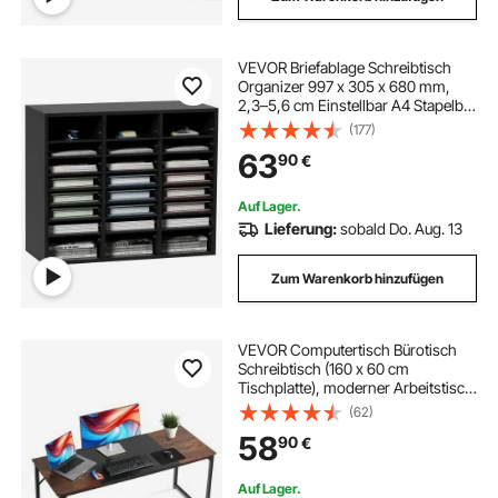
VEVOR Briefablage Schreibtisch
Organizer 997 x 305 x 680 mm,
2,3–5,6 cm Einstellbar A4 Stapelbar
Quer, Papierablage, Aufbewahrung
(177)
Schreibtisch Ablagesystem
63
90
€
Organisation, Ablage (Schwarz, 3 x
8 Fächer)
Auf Lager.
Lieferung:
sobald Do. Aug. 13
Zum Warenkorb hinzufügen
VEVOR Computertisch Bürotisch
Schreibtisch (160 x 60 cm
Tischplatte), moderner Arbeitstisch
mit Metallrahmen & 68 kg Tragkraft
(62)
für Homeoffice Arbeitszimmer
58
90
€
Schlafzimmer Wohnzimmer, Braun
Schwarz
Auf Lager.