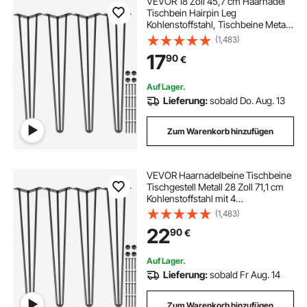
VEVOR 18 Zoll 45,7 cm Haarnadel
Tischbein Hairpin Leg
Kohlenstoffstahl, Tischbeine Metall
Schwarz 4 Stücke, Möbelfüße
(1,483)
Verstellbar Austauschbare DIY,
17
90
€
Hairpin Tischbeine 3 Pfosten, mit 4
Gummibodenfüße
Auf Lager.
Lieferung:
sobald Do. Aug. 13
Zum Warenkorb hinzufügen
VEVOR Haarnadelbeine Tischbeine
Tischgestell Metall 28 Zoll 71,1 cm
Kohlenstoffstahl mit 4
Gummibodenfüßen Metall Schwarz
(1,483)
4 Stück verstellbar
22
90
€
Auf Lager.
Lieferung:
sobald Fr Aug. 14
Zum Warenkorb hinzufügen