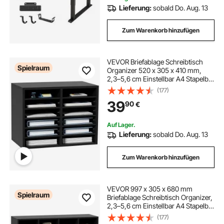
Lieferung:
sobald Do. Aug. 13
Zum Warenkorb hinzufügen
VEVOR Briefablage Schreibtisch
Spielraum
Organizer 520 x 305 x 410 mm,
2,3–5,6 cm Einstellbar A4 Stapelbar
Quer, Papierablage, Aufbewahrung
(177)
Schreibtisch Ablagesystem
39
90
€
Organisation, Ablage (Schwarz, 2 x
6 Fächer)
Auf Lager.
Lieferung:
sobald Do. Aug. 13
Zum Warenkorb hinzufügen
VEVOR 997 x 305 x 680 mm
Spielraum
Briefablage Schreibtisch Organizer,
2,3–5,6 cm Einstellbar A4 Stapelbar
Quer, Papierablage, Aufbewahrung
(177)
Schreibtisch Ablagesystem