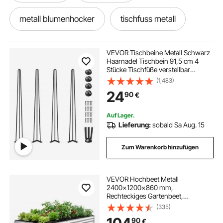
metall blumenhocker
tischfuss metall
brennholzregal aussen metall
VEVOR Tischbeine Metall Schwarz
Haarnadel Tischbein 91,5 cm 4
Stücke Tischfüße verstellbar
hundezaun metall
metall kappsaege
austauschbare Diy Hairpin
(1,483)
Tischgestelle 3 Pfosten
24
90
€
metall
kappsägen für metall
Auf Lager.
Lieferung:
sobald Sa Aug. 15
eckiger beistelltisch metall
button metall
Zum Warenkorb hinzufügen
metall fräsmaschine
rasenkant metall
VEVOR Hochbeet Metall
2400x1200x860 mm,
Rechteckiges Gartenbeet,
Pflanzkasten-Set für den
(335)
Außenbereich, Gemüsebeet mit
90
€
Handschuhen, Blumenbeet