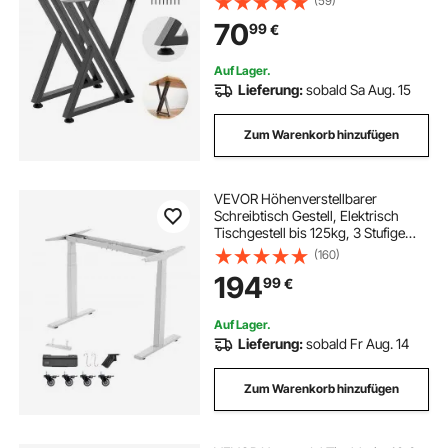
(59)
Tischgestell, Tischfüße für
70
99
€
Schreibtische, Couchtische,
Esstische, Schwarz
Auf Lager.
Lieferung:
sobald Sa Aug. 15
Zum Warenkorb hinzufügen
VEVOR Höhenverstellbarer
Schreibtisch Gestell, Elektrisch
Tischgestell bis 125kg, 3 Stufige
Tischbeine mit 2 Motoren
(160)
Speicherfunktion Höhenanzeige
194
99
€
Kollisionschutz & USB,
Tischständer für Büro, Weiß
Auf Lager.
Lieferung:
sobald Fr Aug. 14
Zum Warenkorb hinzufügen