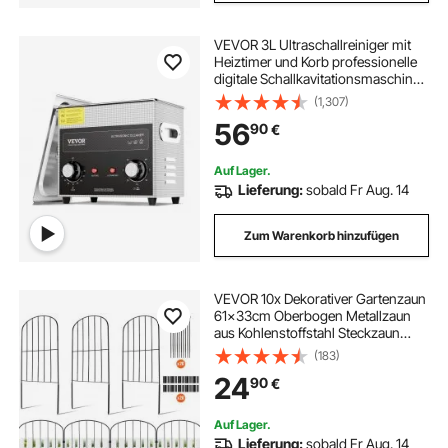
VEVOR 3L Ultraschallreiniger mit
Heiztimer und Korb professionelle
digitale Schallkavitationsmaschine,
120 W Reinigungsmaschine für
(1,307)
Uhreninstrumente Brillen Münzen
56
90
€
Metallteile Werkzeuge Silber
Auf Lager.
Lieferung:
sobald Fr Aug. 14
Zum Warenkorb hinzufügen
VEVOR 10x Dekorativer Gartenzaun
61x33cm Oberbogen Metallzaun
aus Kohlenstoffstahl Steckzaun
5,08cm Spike-Abstand Hundezaun
(183)
Gitterzaun Beetzaun Zaun Metall
24
90
€
Zaunelementen inkl.
Befestigungsmaterial
Auf Lager.
Lieferung:
sobald Fr Aug. 14