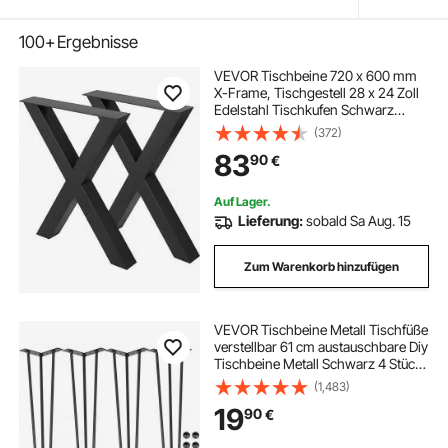
100+
Ergebnisse
VEVOR Tischbeine 720 x 600 mm
X-Frame, Tischgestell 28 x 24 Zoll
Edelstahl Tischkufen Schwarz
einfache Montage, Tischbeine
(372)
Metall schwarz Tischzubehör für
83
90
€
Esstisch Schreibtisch Couchtisch
Auf Lager.
Lieferung:
sobald Sa Aug. 15
Zum Warenkorb hinzufügen
VEVOR Tischbeine Metall Tischfüße
verstellbar 61 cm austauschbare Diy
Tischbeine Metall Schwarz 4 Stück
mit 4 Gummibodenfüße Haarnadel
(1,483)
19
90
€