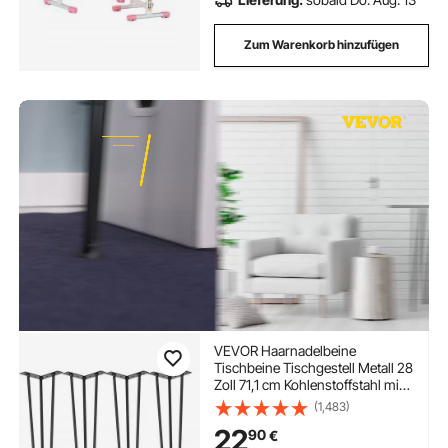
Zum Warenkorb hinzufügen
VEVOR Haarnadelbeine
Tischbeine Tischgestell Metall 28
Zoll 71,1 cm Kohlenstoffstahl mit
4 Gummibodenfüßen Metall
(1,483)
Schwarz 4 Stück verstellbar
22
90
€