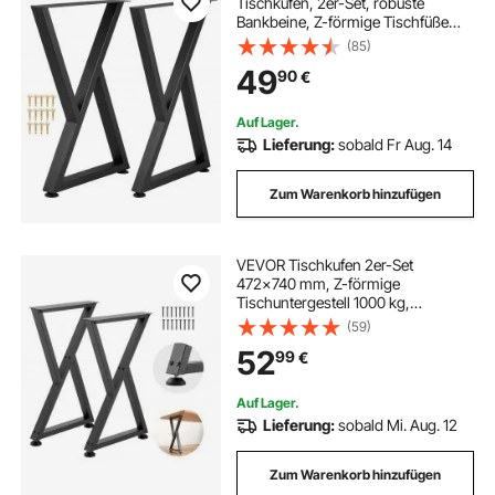
Tischkufen, 2er-Set, robuste
Bankbeine, Z-förmige Tischfüße
aus Metall, Tischgestell aus
(85)
Schmiedeeisen, Heimwerker-
49
90
€
Möbel für Esstisch mit Gummi-
Bodenschonern, Matte
Auf Lager.
Lieferung:
sobald Fr Aug. 14
Zum Warenkorb hinzufügen
VEVOR Tischkufen 2er-Set
472x740 mm, Z-förmige
Tischuntergestell 1000 kg,
Tischbeine Kohlenstoffstahl,
(59)
Möbelfüße, Tischgestell, Tischfüße
52
99
€
für Schreibtische, Couchtische,
Esstische, Schwarz
Auf Lager.
Lieferung:
sobald Mi. Aug. 12
Zum Warenkorb hinzufügen