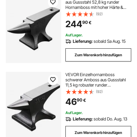
aus Gussstahl 52,8 kg runder
Hornamboss mit hoher Härte &
großer Arbeitsplatte & stabiler
(92)
Basis, Metallbearbeitungswerkzeug
244
90
€
zum Biegen Formen und Verdrehen
von Metall
Auf Lager.
Lieferung:
sobald Sa Aug. 15
Zum Warenkorb hinzufügen
VEVOR Einzelhornamboss
schwerer Amboss aus Gussstahl
11,5 kg robuster runder
Hornamboss mit hoher Härte &
(92)
stabiler Basis,
46
90
€
Metallbearbeitungswerkzeug zum
Biegen Formen Verdrehen von
Metall
Auf Lager.
Lieferung:
sobald Do. Aug. 13
Zum Warenkorb hinzufügen