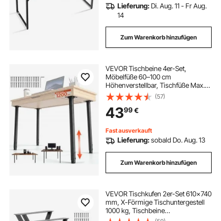
Lieferung:
Di. Aug. 11 - Fr Aug.
14
Zum Warenkorb hinzufügen
VEVOR Tischbeine 4er-Set,
Möbelfüße 60–100 cm
Höhenverstellbar, Tischfüße Max.
544 kg, Teleskopbein aus
(57)
Kohlenstoffstahl, für Schreibtische,
43
99
€
Couchtische, Esstische,
Werkbänke, Rund
Fast ausverkauft
Lieferung:
sobald Do. Aug. 13
Zum Warenkorb hinzufügen
VEVOR Tischkufen 2er-Set 610x740
mm, X-Förmige Tischuntergestell
1000 kg, Tischbeine
Kohlenstoffstahl, Möbelfüße,