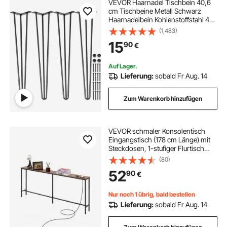
VEVOR Haarnadel Tischbein 40,6
cm Tischbeine Metall Schwarz
Haarnadelbein Kohlenstoffstahl 4
Stück mit 4 Gummibodenfüßen
(1,483)
Tischfüße
15
90
€
Auf Lager.
Lieferung:
sobald Fr Aug. 14
Zum Warenkorb hinzufügen
VEVOR schmaler Konsolentisch
Eingangstisch (178 cm Länge) mit
Steckdosen, 1-stufiger Flurtisch
Beistelltisch Sofatisch mit
(80)
Metallrahmen & Ladestation, für
52
90
€
Eingangsbereich Flur Wohnzimmer
Nur noch 1 übrig, bald bestellen
Lieferung:
sobald Fr Aug. 14