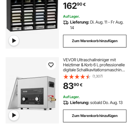
162
90
€
Organisation, Ablage (Schwarz, 36
Fächer)
Auf Lager.
Lieferung:
Di. Aug. 11 - Fr Aug.
14
Zum Warenkorb hinzufügen
VEVOR Ultraschallreiniger mit
Heiztimer & Korb 6 L professionelle
digitale Schallkavitationsmaschine,
180 W Reinigungsmaschine für
(1,307)
Uhreninstrumente Brillen Münzen
83
90
€
Metallteile Werkzeuge
Auf Lager.
Lieferung:
sobald Do. Aug. 13
Zum Warenkorb hinzufügen