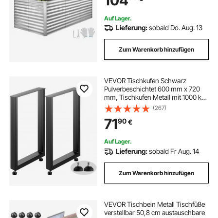
104
Bodenlos, Pflanzbeet für Blumen &
Gemüse, Silber
Auf Lager.
Lieferung:
sobald Do. Aug. 13
Zum Warenkorb hinzufügen
VEVOR Tischkufen Schwarz
Pulverbeschichtet 600 mm x 720
mm, Tischkufen Metall mit 1000 kg
Tragfähigkeit, Tischbeine
(267)
Quadratisch, Tischgestell mit
71
90
€
Vorgebohrten Löchern, für
Couchtische, Sofas
Auf Lager.
Lieferung:
sobald Fr Aug. 14
Zum Warenkorb hinzufügen
VEVOR Tischbein Metall Tischfüße
verstellbar 50,8 cm austauschbare