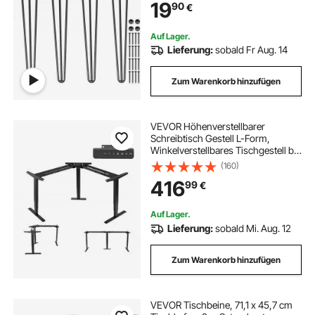
19
90
€
Auf Lager.
Lieferung:
sobald Fr Aug. 14
Zum Warenkorb hinzufügen
VEVOR Höhenverstellbarer
Schreibtisch Gestell L-Form,
Winkelverstellbares Tischgestell bis
125kg, 3 Stufige Tischbeine mit 3
(160)
Motoren Speicherfunktion
416
99
€
Höhenanzeige Kollisionschutz USB
für Büro, Schwarz
Auf Lager.
Lieferung:
sobald Mi. Aug. 12
Zum Warenkorb hinzufügen
VEVOR Tischbeine, 71,1 x 45,7 cm