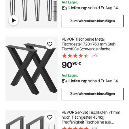
Auf Lager.
Lieferung:
sobald Fr Aug. 14
Zum Warenkorb hinzufügen
VEVOR Tischbeine Metall
Tischgestell 720x760 mm Stahl
Tischfüße Schwarz einfache
Montage Tischbeine Metall
(372)
schwarz
90
90
€
Auf Lager.
Lieferung:
sobald Fr Aug. 14
Zum Warenkorb hinzufügen
VEVOR 2er-Set Tischkufen 711mm
hoch Tischgestell 454kg
Tragfähigkeit Tischbeine aus
Kohlenstoffstahl Möbelfüße
(267)