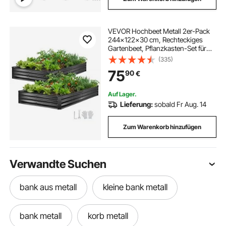
VEVOR Hochbeet Metall 2er-Pack
244x122x30 cm, Rechteckiges
Gartenbeet, Pflanzkasten-Set für
den Außenbereich, Gemüsebeet mit
(335)
Handschuhen, Blumenbeet,
75
90
€
Pflanzbeet für Blumen & Gemüse
Auf Lager.
Lieferung:
sobald Fr Aug. 14
Zum Warenkorb hinzufügen
Verwandte Suchen
bank aus metall
kleine bank metall
bank metall
korb metall