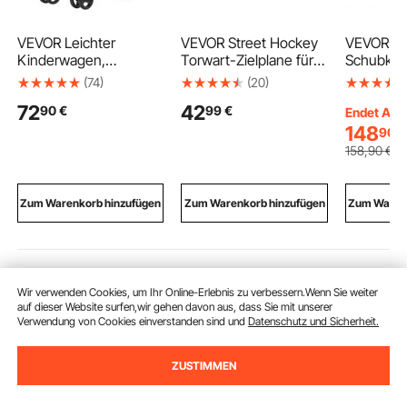
VEVOR Leichter
VEVOR Street Hockey
VEVOR
Kinderwagen,
Torwart-Zielplane für
Schubkar
kompakt, einfach
Eishockeytor mit 11
Kubikfuß 
(74)
(20)
zusammenklappbar,
Öffnungen, Reißfestes
330 lbs
72
42
90
€
99
€
mit verstellbarer
Netz für
Fassungs
Endet Aug.
Rückenlehne, Rahmen
Schusstraining,
einrädrig
148
90
€
aus Karbonstahl,
Trainingsgerät für
Schubkar
158
,90
€
großem
Schussgenauigkeit,
Metallgrif
Aufbewahrungskorb,
Hockeytor-Zielplane
breiten S
Getränkehalter,
für Street-Hockey und
leicht zu
Zum Warenkorb hinzufügen
Zum Warenkorb hinzufügen
Zum Warenk
Kinderwagen mit
Eishockey
Gartenka
Schirm für Reisen und
Wagen fü
mehr, Schwarz
Farm
Empfohlene Suchabfragen
Wir verwenden Cookies, um Ihr Online-Erlebnis zu verbessern.Wenn Sie weiter
auf dieser Website surfen,wir gehen davon aus, dass Sie mit unserer
Verwendung von Cookies einverstanden sind und
Datenschutz und Sicherheit.
aufschraubhülse
elektrischer türöffner
schieb
ZUSTIMMEN