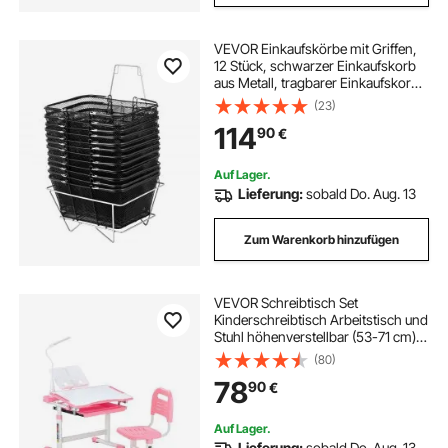
VEVOR Einkaufskörbe mit Griffen,
12 Stück, schwarzer Einkaufskorb
aus Metall, tragbarer Einkaufskorb
aus Draht, schwarzes
(23)
Einkaufskorb-Set aus Drahtgeflecht
114
90
€
für Supermärkte,
Einzelhandelsgeschäfte,
Lebensmitteleinkauf, Schwarz
Auf Lager.
Lieferung:
sobald Do. Aug. 13
Zum Warenkorb hinzufügen
VEVOR Schreibtisch Set
Kinderschreibtisch Arbeitstisch und
Stuhl höhenverstellbar (53-71 cm)
belastbar (100 kg) mit Tischlampe &
(80)
0–40° geneigten Schreibtischplatte
78
90
€
für Schlafzimmer Rosa
Auf Lager.
Lieferung:
sobald Do. Aug. 13