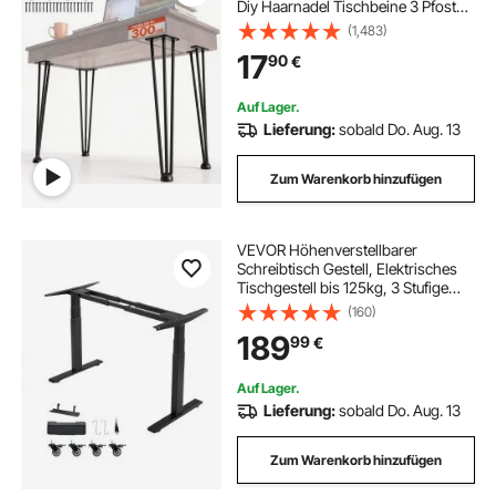
Diy Haarnadel Tischbeine 3 Pfosten
Tischgestell Metall Schwarz 4 Stück
(1,483)
17
90
€
Auf Lager.
Lieferung:
sobald Do. Aug. 13
Zum Warenkorb hinzufügen
VEVOR Höhenverstellbarer
Schreibtisch Gestell, Elektrisches
Tischgestell bis 125kg, 3 Stufige
Tischbeine mit 2 Motoren
(160)
Speicherfunktion Höhenanzeige
189
99
€
Kollisionschutz USB, Tischständer
für Büro, Schwarz
Auf Lager.
Lieferung:
sobald Do. Aug. 13
Zum Warenkorb hinzufügen