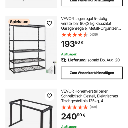
Zum Warenkorb hinzufügen
VEVOR Lagerregal 5-stufig
Spielraum
verstellbar 907,2 kg Kapazität
Garagenregale, Metall-Organizer
Drahtregal schwarz 152,4 x 61 x
(406)
198,1 cm für Küche, Speisekammer
193
90
€
Keller Badezimmer Wäscheschrank
Auf Lager.
Lieferung:
sobald Do. Aug. 20
Zum Warenkorb hinzufügen
VEVOR Höhenverstellbarer
Schreibtisch Gestell, Elektrisches
Tischgestell bis 125kg, 4
Tischbeine 2 Stufig mit 2 Motoren
(160)
Speicherfunktion Höhenanzeige
240
99
€
Kollisionschutz, Tischständer für
Büro, Schwarz
Auf Lager.