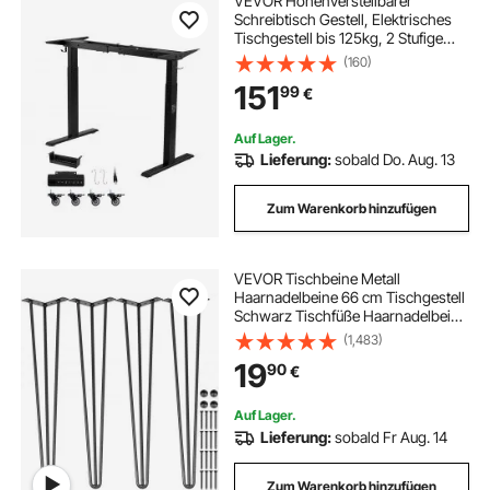
VEVOR Höhenverstellbarer
Schreibtisch Gestell, Elektrisches
Tischgestell bis 125kg, 2 Stufige
Tischbeine mit 2 Motoren
(160)
Speicherfunktion Höhenanzeige
151
99
€
Kollisionschutz USB, Tischständer
für Büro, Schwarz
Auf Lager.
Lieferung:
sobald Do. Aug. 13
Zum Warenkorb hinzufügen
VEVOR Tischbeine Metall
Haarnadelbeine 66 cm Tischgestell
Schwarz Tischfüße Haarnadelbeine
Schwarz Diy Schreibtisch Esstisch
(1,483)
19
90
€
Auf Lager.
Lieferung:
sobald Fr Aug. 14
Zum Warenkorb hinzufügen