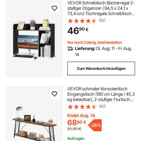
VEVOR Schreibtisch Bücherregal 2-
stufiger Organizer ( 94,5 x 24,1 x
73,4 cm) Tischregale Schreibtisch
Organizer Ausstellungsregal aus
(65)
Spanplatten mit rutschfesten
46
90
€
Füßen, für Büro Wohnheim,
Schwarz
Nur noch 2 übrig, bald bestellen
Lieferung:
Di. Aug. 11 - Fr Aug.
14
Zum Warenkorb hinzufügen
VEVOR schmaler Konsolentisch
Eingangstisch (180 cm Länge / 45,3
kg belastbar), 2-stufiger Flurtisch
Beistelltisch Sofatisch mit
(80)
Metallrahmen, für Eingangsbereich
Flur Wohnzimmer Schlafzimmer
Endet Aug. 14
68
90
€
-
25%
91,90
€
Auf Lager.