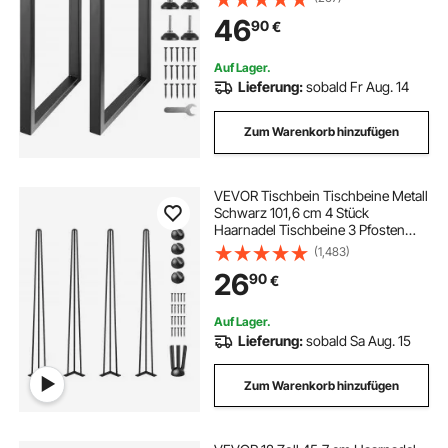
Schwarz Tischuntergestell Ideal für
46
90
€
Küchentische
Wohnzimmerkonsolen Studio-
Tische usw.
Auf Lager.
Lieferung:
sobald Fr Aug. 14
Zum Warenkorb hinzufügen
VEVOR Tischbein Tischbeine Metall
Schwarz 101,6 cm 4 Stück
Haarnadel Tischbeine 3 Pfosten
Tischfüße Verstellbar
(1,483)
Austauschbare Diy
26
90
€
Auf Lager.
Lieferung:
sobald Sa Aug. 15
Zum Warenkorb hinzufügen