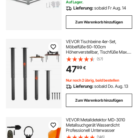
Auf Lager.
Lieferung:
sobald Fr Aug. 14
Zum Warenkorb hinzufügen
VEVOR Tischbeine 4er-Set,
Möbelfüße 60–100cm
Höhenverstellbar, Tischfüße Max.
544 kg, Teleskopbein aus
(57)
Kohlenstoffstahl, für Schreibtische,
47
99
€
Couchtische, Esstische,
Werkbänke, Quadratisch
Nur noch 2 übrig, bald bestellen
Lieferung:
sobald Do. Aug. 13
Zum Warenkorb hinzufügen
VEVOR Metalldetektor MD-3010
Metallsuchgerät Wasserdicht
Professionell Unterwasser
(146)