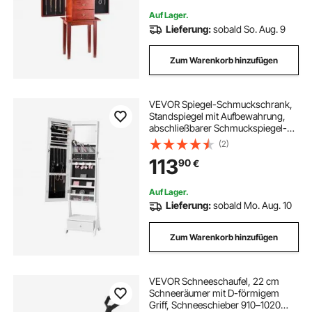
Auf Lager.
Lieferung:
sobald So. Aug. 9
Zum Warenkorb hinzufügen
VEVOR Spiegel-Schmuckschrank,
Standspiegel mit Aufbewahrung,
abschließbarer Schmuckspiegel-
Organizer mit Ganzkörperspiegel &
(2)
Samtfutter & LED-
113
90
€
Innenbeleuchtung, & Schublade,
Schmuckschrank Weiß
Auf Lager.
Lieferung:
sobald Mo. Aug. 10
Zum Warenkorb hinzufügen
VEVOR Schneeschaufel, 22 cm
Schneeräumer mit D-förmigem
Griff, Schneeschieber 910–1020