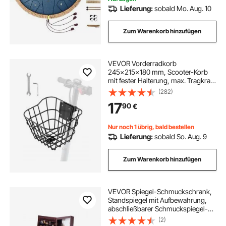
Lieferung:
sobald Mo. Aug. 10
Zum Warenkorb hinzufügen
VEVOR Vorderradkorb
245x215x180 mm, Scooter-Korb
mit fester Halterung, max. Tragkraft
9 kg, Lenkerkorb aus massivem
(282)
Stahl,
17
90
€
Kinderfahrradkorb/Erwachsenenfa
hrradkorb/Knie-Elektroroller-
Zubehör
Nur noch 1 übrig, bald bestellen
Lieferung:
sobald So. Aug. 9
Zum Warenkorb hinzufügen
VEVOR Spiegel-Schmuckschrank,
Standspiegel mit Aufbewahrung,
abschließbarer Schmuckspiegel-
Organizer mit Ganzkörperspiegel &
(2)
Samtfutter & LED-Innenbeleuchtung