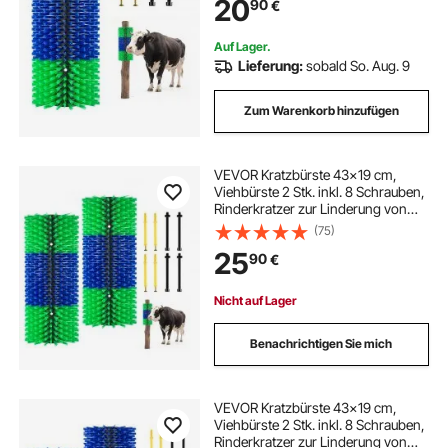
20
90
€
Schafe & Schweine, Grün & Blau
Auf Lager.
Lieferung:
sobald So. Aug. 9
Zum Warenkorb hinzufügen
VEVOR Kratzbürste 43x19 cm,
Viehbürste 2 Stk. inkl. 8 Schrauben,
Rinderkratzer zur Linderung von
Rückenjucken, Massage-& Pflege-
(75)
Kratzwerkzeug für Pferde, Rinder,
25
90
€
Schafe & Schweine, Grün & Blau
Nicht auf Lager
Benachrichtigen Sie mich
VEVOR Kratzbürste 43x19 cm,
Viehbürste 2 Stk. inkl. 8 Schrauben,
Rinderkratzer zur Linderung von