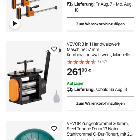
Lieferung:
Fr Aug. 7 - Mo. Aug.
10
Zum Warenkorb hinzufügen
VEVOR 3 in 1 Handwalzwerk
Maschine 57 mm
Kombinationswalzwerk, Manueller
Walzwerk Schmuckwalzwerk
(347)
Einstellbare Dicke von 0 bis 5,5
261
90
€
mm, Handwalzwerk Maschine für
Platin / K-Gold / Messing /
Aluminium
Auf Lager.
Lieferung:
sobald Sa Aug. 8
Zum Warenkorb hinzufügen
VEVOR Zungentrommel 305mm,
Steel Tongue Drum 13 Noten,
Stahltrommel C-Dur-Tonart, mit 2
Schlägeln & Tragetasche,