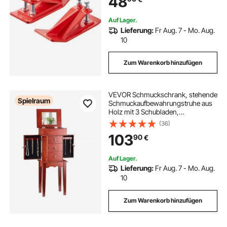
48
Kiesstreuung (rot)
Auf Lager.
Lieferung:
Fr Aug. 7 - Mo. Aug.
10
Zum Warenkorb hinzufügen
VEVOR Schmuckschrank, stehende
Spielraum
Schmuckaufbewahrungstruhe aus
Holz mit 3 Schubladen,
Klappspiegel, 4 oberen
(36)
Ablagefächern, Griffen aus
103
90
€
Zinklegierung, 2 Seitentüren mit 6
Halskettenhaken
Auf Lager.
Lieferung:
Fr Aug. 7 - Mo. Aug.
10
Zum Warenkorb hinzufügen