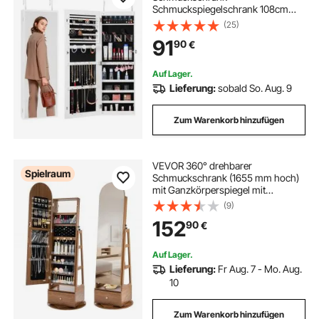
Schmuckspiegelschrank 108cm
Hohe, Aufbewahrung von Juwelen
(25)
mit Ganzkörperspiegel,
91
90
€
Schmuckspiegel-Organizer mit
LED-Innenbeleuchtung &
Samtfutter, Weiß
Auf Lager.
Lieferung:
sobald So. Aug. 9
Zum Warenkorb hinzufügen
VEVOR 360° drehbarer
Spielraum
Schmuckschrank (1655 mm hoch)
mit Ganzkörperspiegel mit
Stauraum, Schmuckschrank-
(9)
Organizer mit 2 Schlüsseln &
152
90
€
Zubehörtaschen & Ablagefächer &
Schubladen,
Schmuckaufbewahrung
Auf Lager.
Lieferung:
Fr Aug. 7 - Mo. Aug.
10
Zum Warenkorb hinzufügen