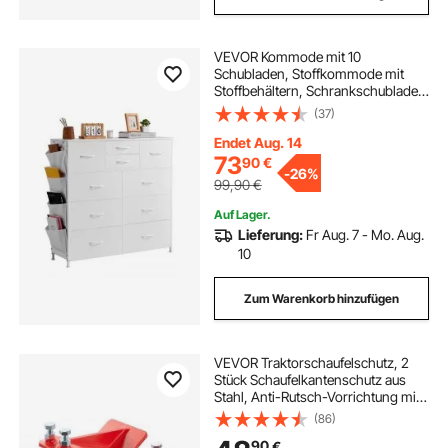
VEVOR Kommode mit 10
Schubladen, Stoffkommode mit
Stoffbehältern, Schrankschubladen
mit leicht zu ziehendem Griff &
(37)
stabilem Stahlrahmen,
Stoffaufbewahrungsturm für
Endet Aug. 14
Schlafzimmer Flur Schrank Weiß
73
90
€
-
26%
99,90
€
Auf Lager.
Lieferung:
Fr Aug. 7 - Mo. Aug.
10
Zum Warenkorb hinzufügen
VEVOR Traktorschaufelschutz, 2
Stück Schaufelkantenschutz aus
Stahl, Anti-Rutsch-Vorrichtung mit
doppelten Sechskant-
(86)
Kontermuttern & -schrauben, für
90
€
Schnee, Laubentfernung &