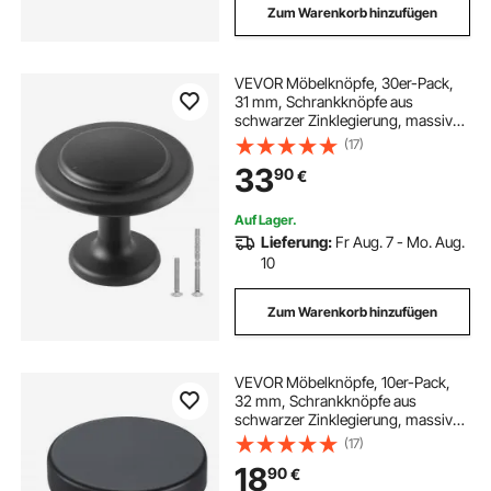
Zum Warenkorb hinzufügen
VEVOR Möbelknöpfe, 30er-Pack,
31 mm, Schrankknöpfe aus
schwarzer Zinklegierung, massive
Küchenknöpfe, Schubladenknöpfe,
(17)
Knauf mit Schrauben für
33
90
€
Badezimmer, Schränke,
Schubladen, Küche
Auf Lager.
Lieferung:
Fr Aug. 7 - Mo. Aug.
10
Zum Warenkorb hinzufügen
VEVOR Möbelknöpfe, 10er-Pack,
32 mm, Schrankknöpfe aus
schwarzer Zinklegierung, massive
Küchenknöpfe, Schubladenknöpfe
(17)
mit Schrauben für Badezimmer,
18
90
€
Schränke, Schubladen, Küche