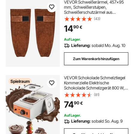
VEVOR Schweißerärmel, 457x95
mm, Schweißerstulpen,
Schweißerschutzärmel aus
Rindsleder zum Schutz der Arme,
(43)
Schweißerarmschutz zum
14
90
€
Schweißen, Schmieden,
Holzarbeiten, Gartenarbeit
Auf Lager.
Lieferung:
sobald Mo. Aug. 10
Zum Warenkorb hinzufügen
VEVOR Schokolade Schmelztiegel
Spielraum
Kommerzielle Elektrische
Schokolade Schmelzgerät 800 W,
Schmelztiegel Schmelztiegel
(81)
Edelstahl, 2 x 3,5 L Behälter
74
90
€
Schokolade Schmelzmaschine
Schmelztiegel Topf
Auf Lager.
Lieferung:
sobald So. Aug. 9