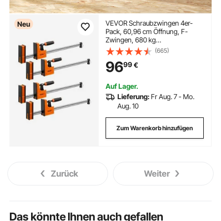
VEVOR Schraubzwingen 4er-
Neu
Pack, 60,96 cm Öffnung, F-
Zwingen, 680 kg
Klemmzwingen, 2-fach
(665)
Klemm-/Spreizfunktion, Weiche
96
99
€
Gummifüße, Stange aus
Kohlenstoffstahl, für Holz- &
Metallbearbeitung
Auf Lager.
Lieferung:
Fr Aug. 7 - Mo.
Aug. 10
Zum Warenkorb hinzufügen
Zurück
Weiter
Das könnte Ihnen auch gefallen