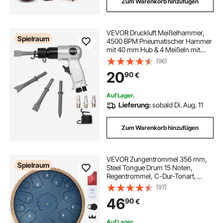
Zum Warenkorb hinzufügen
VEVOR Druckluft Meißelhammer,
Spielraum
4500 BPM Pneumatischer Hammer
mit 40 mm Hub & 4 Meißeln mit
rundem Schaft, leichtes &
(96)
kompaktes Schaufelwerkzeug mit
20
90
€
Luftmeißel zum Schneiden,
Stanzen, Schaben
Auf Lager.
Lieferung:
sobald Di. Aug. 11
Zum Warenkorb hinzufügen
VEVOR Zungentrommel 356 mm,
Spielraum
Steel Tongue Drum 15 Noten,
Regentrommel, C-Dur-Tonart,
Regenglockenspiel mit 2 Schlägeln
(97)
& Tragetasche, Handpan-Trommel,
46
90
€
Schlaginstrument für
Musikunterricht & Yoga, Blau
Auf Lager.