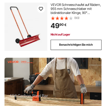
VEVOR Schneeschaufel auf Rädern,
955 mm Schneeschieber mit
bidirektionaler Klinge, 90°
verstellbarer Griff, Schneeräumer
(93)
aus Kunststoff, Schneepflug,
49
90
€
Schneeschippe zum Reinigen der
Einfahrt
Nicht auf Lager
Benachrichtigen Sie mich