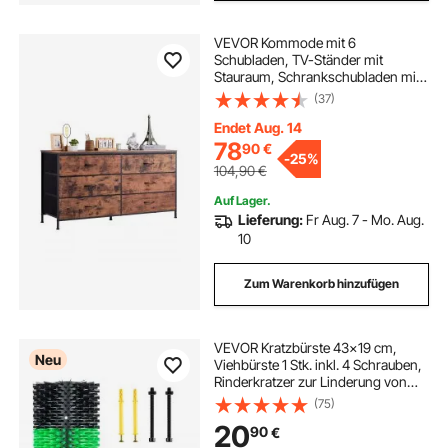
VEVOR Kommode mit 6
Schubladen, TV-Ständer mit
Stauraum, Schrankschubladen mit
stabilem Stahlrahmen, Stoff-
(37)
Aufbewahrungsturm für
Schlafzimmer Flur Schrank,
Endet Aug. 14
rustikales Braun
78
90
€
-
25%
104,90
€
Auf Lager.
Lieferung:
Fr Aug. 7 - Mo. Aug.
10
Zum Warenkorb hinzufügen
VEVOR Kratzbürste 43x19 cm,
Neu
Viehbürste 1 Stk. inkl. 4 Schrauben,
Rinderkratzer zur Linderung von
Rückenjucken, Massage-& Pflege-
(75)
Kratzwerkzeug für Pferde, Rinder,
20
90
€
Schafe & Schweine, Grün &