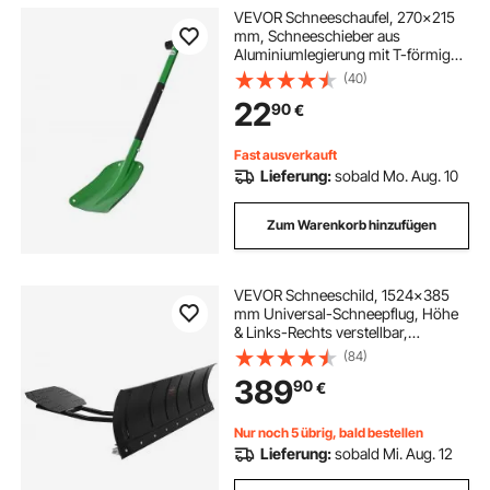
VEVOR Schneeschaufel, 270x215
mm, Schneeschieber aus
Aluminiumlegierung mit T-förmigen
Griffen, Schneeräumer,
(40)
Schneeschippe, Schneeschüppe,
22
90
€
tragbares Schneeräumwerkzeug für
Garten, Auto, Camping
Fast ausverkauft
Lieferung:
sobald Mo. Aug. 10
Zum Warenkorb hinzufügen
VEVOR Schneeschild, 1524x385
mm Universal-Schneepflug, Höhe
& Links-Rechts verstellbar,
Räumschild, Stahl-Schneeschieber,
(84)
3 Montageoptionen, zur
389
90
€
Schneeräumung, für die meisten
ATVs & UTVs
Nur noch 5 übrig, bald bestellen
Lieferung:
sobald Mi. Aug. 12