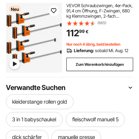
VEVOR Schraubzwingen, 4er-Pack,
Neu
91,4 cm Öffnung, F-Zwingen, 680
kg Klemmzwingen, 2-fach
Klemm-/Spreizfunktion, Weiche
(665)
Gummifüße, Stange aus
112
99
€
Kohlenstoffstahl, für Holz-&
Metallbearbeitung
Nur noch 4 übrig, bald bestellen
Lieferung:
sobald Mi. Aug. 12
Zum Warenkorb hinzufügen
Verwandte Suchen
kleiderstange rollen gold
3 in 1 babyschaukel
fleischwolf manuell 5
dick schärfer
manuelle presse