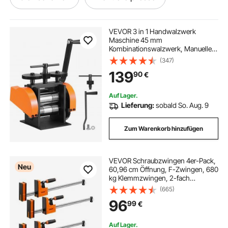
goldene säule
dicke folie für tisch
VEVOR 3 in 1 Handwalzwerk
Maschine 45 mm
Kombinationswalzwerk, Manueller
wasser maschine
Walzwerk Schmuckwalzwerk
(347)
Einstellbare Dicke von 0 bis 6 mm,
139
90
€
Handwalzwerk Maschine für Platin /
K-Gold / Messing / Aluminium
zitruspresse edelstahl manuell
Auf Lager.
Lieferung:
sobald So. Aug. 9
mixer manuell
wechselrichter 3 in 1
Zum Warenkorb hinzufügen
erntemaschine manuell trimmer knospen trimmer
VEVOR Schraubzwingen 4er-Pack,
Neu
60,96 cm Öffnung, F-Zwingen, 680
dicke folien
transparente folie dick
kg Klemmzwingen, 2-fach
Klemm-/Spreizfunktion, Weiche
(665)
Gummifüße, Stange aus
goldene hochzeit
96
99
€
Kohlenstoffstahl, für Holz- &
Metallbearbeitung
Auf Lager.