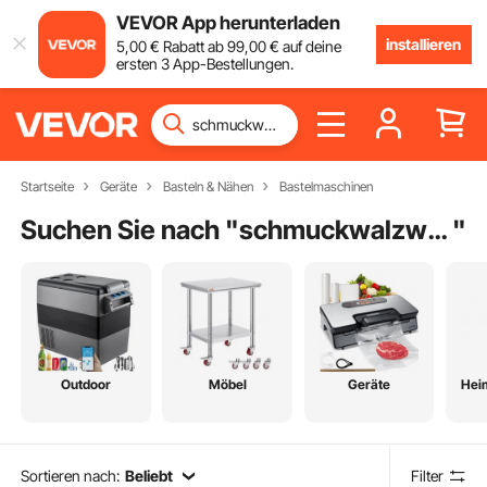
VEVOR App herunterladen
installieren
5
,00
€
Rabatt ab
99
,00
€
auf deine
ersten 3 App-Bestellungen.
Startseite
Geräte
Basteln & Nähen
Bastelmaschinen
Suchen Sie nach "
schmuckwalzwerk
"
Outdoor
Möbel
Geräte
Hei
Sortieren nach:
Beliebt
Filter