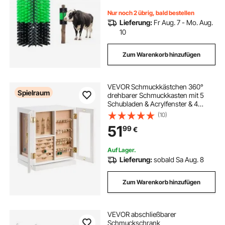
Schwarz
Nur noch 2 übrig, bald bestellen
Lieferung:
Fr Aug. 7 - Mo. Aug.
10
Zum Warenkorb hinzufügen
VEVOR Schmuckkästchen 360°
Spielraum
drehbarer Schmuckkasten mit 5
Schubladen & Acrylfenster & 4
Halskettenhaken auf jeder Seite,
(10)
Aufbewahrungskoffer mit
51
99
€
Metallgriffen, Bodenpolster &
weichem Samtfutter weiß
Auf Lager.
Lieferung:
sobald Sa Aug. 8
Zum Warenkorb hinzufügen
VEVOR abschließbarer
Schmuckschrank