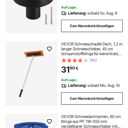
Auf Lager.
Lieferung:
sobald So. Aug. 9
Zum Warenkorb hinzufügen
VEVOR Schneeschaufel Dach, 1,2 m
langer Schneeschieber, 45 cm
Schaumstoffklinge für keine Kratzer,
rutschfester Griff, leichtes
(162)
Schneeräumwerkzeug zum
31
90
€
Entfernen von Laub & Schnee auf
dem Dach
Auf Lager.
Lieferung:
sobald Mo. Aug. 10
Zum Warenkorb hinzufügen
VEVOR Schneedachrechen, 60 cm
Klinge aus PP, 118–555 mm
verstellbarer Schneeschieber mit