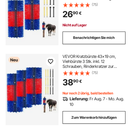
Rückenjucken, Massage-& Pflege-
(75)
Kratzwerkzeug für Pferde, Rinder,
26
90
€
Schafe & Schweine, Blau & Rot
Nicht auf Lager
Benachrichtigen Sie mich
VEVOR Kratzbürste 43x19 cm,
Neu
Viehbürste 3 Stk. inkl. 12
Schrauben, Rinderkratzer zur
Linderung von Rückenjucken,
(75)
Massage-& Pflege-Kratzwerkzeug
38
90
€
für Pferde, Rinder, Schafe &
Schweine, Blau&Rot
Nur noch 2 übrig, bald bestellen
Lieferung:
Fr Aug. 7 - Mo. Aug.
10
Zum Warenkorb hinzufügen