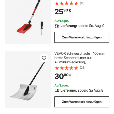
mm, Schneeschippe,
(17)
Schneeschüppe,
25
90
€
Schneeräumwerkzeug aus
Aluminiumlegierung für Garten,
Auto, Camping
Auf Lager.
Lieferung:
sobald So. Aug. 9
Zum Warenkorb hinzufügen
VEVOR Schneeschaufel, 400 mm
breite Schneeräumer aus
Aluminiumlegierung,
Schneeschieber, Schneeschippe,
(28)
Schneeschüppet, abnehmbares &
30
90
€
leichtes Schneeräumwerkzeug für
Garten, Auto, Camping
Auf Lager.
Lieferung:
sobald Sa Aug. 8
Zum Warenkorb hinzufügen