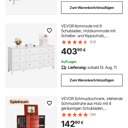
Zum Warenkorb hinzufügen
VEVOR Kommode mit 9
Schubladen, Holzkommode mit
Schiebe- und Kippschutz,
minimalistischer Retro-
(53)
Schubladenschrank TV-Ständer,
403
90
€
Organizer für Wohnzimmer
Schlafzimmer Eingangsbereich
(weiß)
Auf Lager.
Lieferung:
sobald Di. Aug. 11
Zum Warenkorb hinzufügen
VEVOR Schmuckschrank, stehende
Spielraum
Schmucktruhe aus Holz mit 4
geräumigen Schubladen,
Klappspiegel, 4 oberen
(36)
Ablagefächern, Griffen aus
142
90
€
Zinklegierung, 2 Seitentüren mit 16
Halskettenhaken