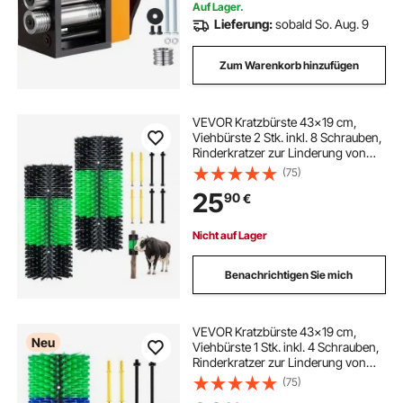
Auf Lager.
Lieferung:
sobald So. Aug. 9
Zum Warenkorb hinzufügen
VEVOR Kratzbürste 43x19 cm,
Viehbürste 2 Stk. inkl. 8 Schrauben,
Rinderkratzer zur Linderung von
Rückenjucken, Massage-& Pflege-
(75)
Kratzwerkzeug für Pferde, Rinder,
25
90
€
Schafe & Schweine, Grün &
Schwarz
Nicht auf Lager
Benachrichtigen Sie mich
VEVOR Kratzbürste 43x19 cm,
Neu
Viehbürste 1 Stk. inkl. 4 Schrauben,
Rinderkratzer zur Linderung von
Rückenjucken, Massage-& Pflege-
(75)
Kratzwerkzeug für Pferde, Rinder,