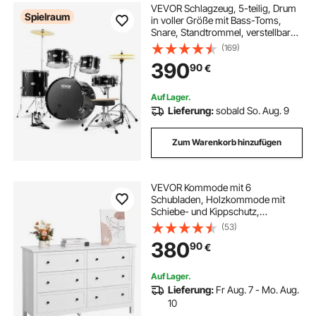
VEVOR Schlagzeug, 5-teilig, Drum
Spielraum
in voller Größe mit Bass-Toms,
Snare, Standtrommel, verstellbaren
Thronständern, Becken, Hi-Hat-
(169)
Pedal und Drumsticks, Anfänger-
390
90
€
Schlagzeug für Erwachsene,
schwarz
Auf Lager.
Lieferung:
sobald So. Aug. 9
Zum Warenkorb hinzufügen
VEVOR Kommode mit 6
Schubladen, Holzkommode mit
Schiebe- und Kippschutz,
minimalistischer Retro-
(53)
Schubladenschrank TV-Ständer,
380
90
€
Organizer für Wohnzimmer
Schlafzimmer Eingangsbereich
(weiß)
Auf Lager.
Lieferung:
Fr Aug. 7 - Mo. Aug.
10