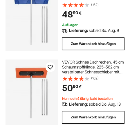
Rädern, Schneeräumwerkzeug mit
(162)
rutschfestem Griff,
48
90
€
Hausdachrechen zum Entfernen
von Laub & Schnee
Auf Lager.
Lieferung:
sobald So. Aug. 9
Zum Warenkorb hinzufügen
VEVOR Schnee Dachrechen, 45 cm
Schaumstoffklinge, 225–562 cm
verstellbarer Schneeschieber mit
rutschfestem Griff, leichtes
(162)
Schneeräumwerkzeug zum
50
90
€
Entfernen von Laub & Schnee vom
Dach
Nur noch 4 übrig, bald bestellen
Lieferung:
sobald Do. Aug. 13
Zum Warenkorb hinzufügen