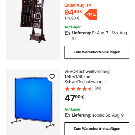
& Schublade, Schmuckschrank
Endet Aug. 14
Braun
94
90
€
-
17%
114,90
€
Auf Lager.
Lieferung:
Fr Aug. 7 - Mo. Aug.
10
Zum Warenkorb hinzufügen
VEVOR Schweißvorhang,
1740x1740 mm
Schweißschutzwand,
flammhemmende Vinyl-
(86)
Schweißschutzwand mit
47
90
€
feststellbaren Schwenkrädern und
6-stufigem UV-Schutz für
Werkstatt-/Industrieeinsatz, Blau
Auf Lager.
Lieferung:
sobald So. Aug. 9
Zum Warenkorb hinzufügen