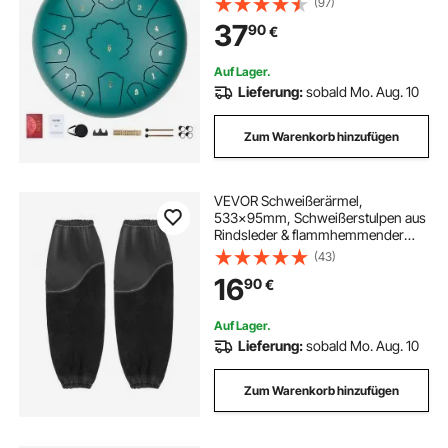
(97)
Handpan-Trommel,
37
90
€
Schlaginstrument für
Musikunterricht & Yoga, Grün
Auf Lager.
Lieferung:
sobald Mo. Aug. 10
Zum Warenkorb hinzufügen
VEVOR Schweißerärmel,
533x95mm, Schweißerstulpen aus
Rindsleder & flammhemmender
Baumwolle, Schweißerschutzärmel
(43)
mit elastischen Bündchen zum
16
90
€
Schweißen, Schmieden,
Holzbearbeiten
Auf Lager.
Lieferung:
sobald Mo. Aug. 10
Zum Warenkorb hinzufügen