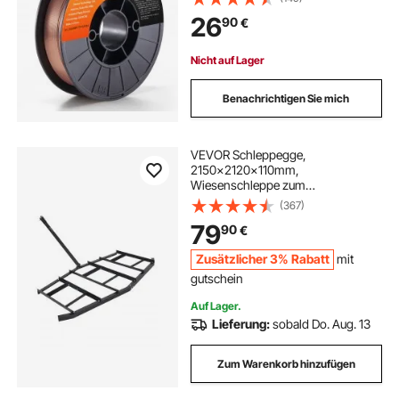
Zugfestigkeit Ideal zum Schweißen
26
90
€
von Kohlenstoffstahl
Nicht auf Lager
Benachrichtigen Sie mich
VEVOR Schleppegge,
2150x2120x110mm,
Wiesenschleppe zum
Hinterherziehen, Q235 Stahl-
(367)
Einfahrtsplaniergerät mit
79
90
€
verstellbaren Stangen &
Bolzenkupplung, Traktor-
Zusätzlicher 3% Rabatt
mit
Einfahrtsegge für
Geländefahrzeuge, UTVs
gutschein
Auf Lager.
Lieferung:
sobald Do. Aug. 13
Zum Warenkorb hinzufügen