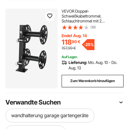
VEVOR Doppel-
Schweißkabeltrommel,
Schlauchtrommel mit 2
Leertrommel für 38,1m 70mm² /
(19)
45,7m 50mm² Schweißkabel,
Manuelle Doppelschweißkabelrolle
Endet Aug. 14
aus Stahl mit Sicherungsstift für
118
90
€
-
25%
Industrie Werkstatt
157,99
€
Auf Lager.
Lieferung:
Mo. Aug. 10 - Do.
Aug. 13
Zum Warenkorb hinzufügen
Verwandte Suchen
wandhalterung garage gartengeräte