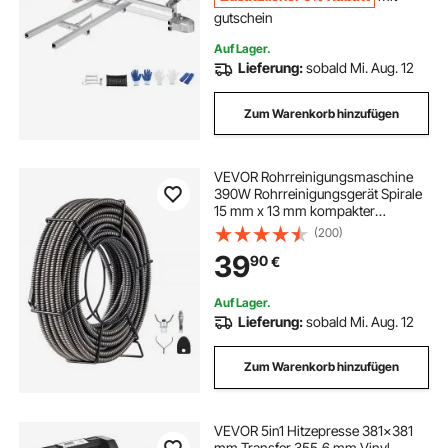
gutschein
Auf Lager.
Lieferung:
sobald Mi. Aug. 12
Zum Warenkorb hinzufügen
VEVOR Rohrreinigungsmaschine
390W Rohrreinigungsgerät Spirale
15 mm x 13 mm kompakter
elektrische Abflussreiniger mit 8
(200)
auswechselbare Messer
39
90
€
Schiebehülsenwerkzeug 51-102
mm für die Rohrinstallation
Auf Lager.
Lieferung:
sobald Mi. Aug. 12
Zum Warenkorb hinzufügen
VEVOR 5in1 Hitzepresse 381x381
mm Transfer 355,6 mm Vinyl