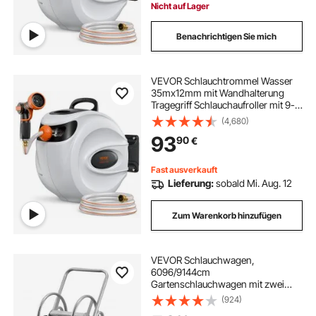
Nicht auf Lager
Benachrichtigen Sie mich
VEVOR Schlauchtrommel Wasser
35mx12mm mit Wandhalterung
Tragegriff Schlauchaufroller mit 9-
Muster-Sprühdüse &
(4,680)
Gartenschlauch 180° Schwenkbar
93
90
€
Wand-Schlauchbox mit Aufroll-
Automatik Gießen Autowaschen
Fast ausverkauft
Lieferung:
sobald Mi. Aug. 12
Zum Warenkorb hinzufügen
VEVOR Schlauchwagen,
6096/9144cm
Gartenschlauchwagen mit zwei
PU-Rädern, Griff & robustem
(924)
Netzkorb, Schlauchaufroller,