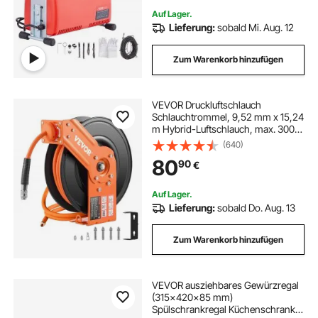
Büros und öffentlichen Räumen
Auf Lager.
Lieferung:
sobald Mi. Aug. 12
Zum Warenkorb hinzufügen
VEVOR Druckluftschlauch
Schlauchtrommel, 9,52 mm x 15,24
m Hybrid-Luftschlauch, max. 300
PSI, Schlauchaufroller mit
(640)
automatischem Aufrollen &
80
90
€
Zuleitung, für
Decken-/Wandmontage & 180°
Schwenkhalterung
Auf Lager.
Lieferung:
sobald Do. Aug. 13
Zum Warenkorb hinzufügen
VEVOR ausziehbares Gewürzregal
(315x420x85 mm)
Spülschrankregal Küchenschrank,