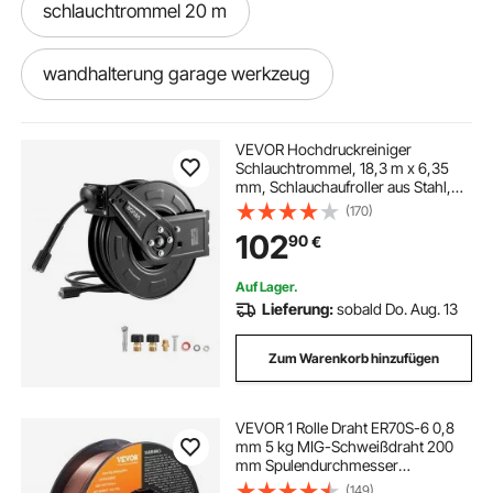
schlauchtrommel 20 m
wandhalterung garage werkzeug
garage wandhalterung
VEVOR Hochdruckreiniger
Schlauchtrommel, 18,3 m x 6,35
mm, Schlauchaufroller aus Stahl,
garagen wandhalterung werkzeug
max. 275 bar, automatisches
(170)
Aufrollen, flexible
102
90
€
Wand-/Bodenmontage für
Autowäsche, Garten,
schlauchtrommel 20 m
Bodenreinigung
Auf Lager.
Lieferung:
sobald Do. Aug. 13
wandhalterung werkstatt
Zum Warenkorb hinzufügen
VEVOR 1 Rolle Draht ER70S-6 0,8
mm 5 kg MIG-Schweißdraht 200
mm Spulendurchmesser
Schweißdrahtrolle 490–670 Mpa
(149)