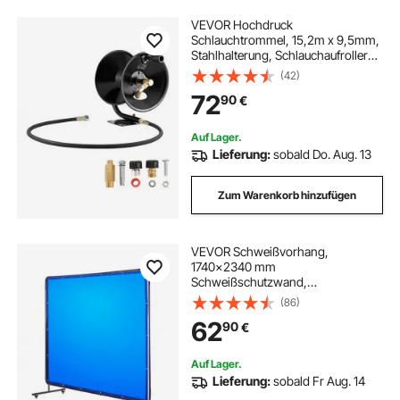
VEVOR Hochdruck
Schlauchtrommel, 15,2m x 9,5mm,
Stahlhalterung, Schlauchaufroller
für Hochdruckreiniger,
(42)
Wand-/Boden-/LKW-Montage, 275
72
90
€
bar, manuelle Handkurbel zum
Waschen von Autos/Böden, Garten
Auf Lager.
Lieferung:
sobald Do. Aug. 13
Zum Warenkorb hinzufügen
VEVOR Schweißvorhang,
1740x2340 mm
Schweißschutzwand,
flammhemmende Vinyl-
(86)
Schweißschutzwand mit
62
90
€
feststellbaren Schwenkrädern und
6-stufigem UV-Schutz für
Werkstatt-/Industrieeinsatz, Blau
Auf Lager.
Lieferung:
sobald Fr Aug. 14