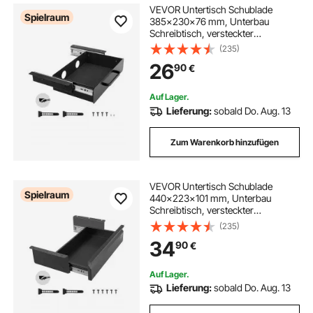
VEVOR Untertisch Schublade
Spielraum
385x230x76 mm, Unterbau
Schreibtisch, versteckter
Schreibtisch-Aufbewahrungs-
(235)
Organizer, Bleistiftschublade unter
26
90
€
dem Tisch für Sitz-Steh-
Arbeitsplätze im Büro und zu Hause
Auf Lager.
Lieferung:
sobald Do. Aug. 13
Zum Warenkorb hinzufügen
VEVOR Untertisch Schublade
Spielraum
440x223x101 mm, Unterbau
Schreibtisch, versteckter
Schreibtisch-Aufbewahrungs-
(235)
Organizer, Bleistiftschublade unter
34
90
€
dem Tisch für Sitz-Steh-
Arbeitsplätze im Büro & zu Hause
Auf Lager.
Lieferung:
sobald Do. Aug. 13