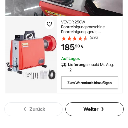
VEVOR 250W
Rohrreinigungsmaschine
Rohrreinigungsgerät,
20mx15,8mm/4,6mx9,5mm
(435)
Stahlseile für Rohre von 4-10 cm,
185
90
€
mit 7 Schnellwechsel-
Rohrschneidern für Wohnungen,
Büros und öffentlichen Räumen
Auf Lager.
Lieferung:
sobald Mi. Aug.
12
Zum Warenkorb hinzufügen
Zurück
Weiter