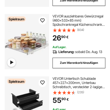
Zum Warenkorb hinzufügen
VEVOR ausziehbares Gewürzregal
Spielraum
(460x533x85 mm)
Spülschrankregal Küchenschrank,
Schiebeschublade Waschbecken
(834)
Gewürzregal Schrank Organizer
26
90
€
Unterschrankregal 490x563x185
mm (Einbaumaße)
Auf Lager.
Lieferung:
sobald Do. Aug. 13
Zum Warenkorb hinzufügen
VEVOR Untertisch Schublade
Spielraum
457x227x200mm, Unterbau
Schreibtisch, versteckter 2-lagiger
Aufbewahrungs-Organizer,
(235)
Bleistiftschublade unter dem Tisch
55
90
€
für Sitz-Steh-Arbeitsplätze zu
Hause
Auf Lager.