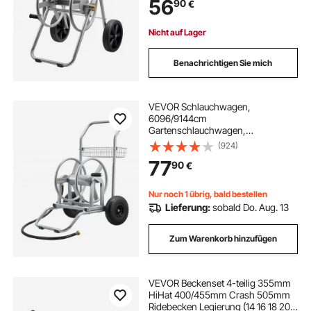
56
90
€
fahrbare Schlauchtrommel für
Gartenbewässerung, Autowäsche,
530x650x740mm
Nicht auf Lager
Benachrichtigen Sie mich
VEVOR Schlauchwagen,
6096/9144cm
Gartenschlauchwagen,
Schlauchtrommel mit zwei Rädern,
(924)
Griff & Aufbewahrungskorb,
77
90
€
Schlauchaufroller mit doppeltem
Verwendungszweck für Garten,
Auto 675x610x900mm
Nur noch 1 übrig, bald bestellen
Lieferung:
sobald Do. Aug. 13
Zum Warenkorb hinzufügen
VEVOR Beckenset 4-teilig 355mm
HiHat 400/455mm Crash 505mm
Ridebecken Legierung (14 16 18 20