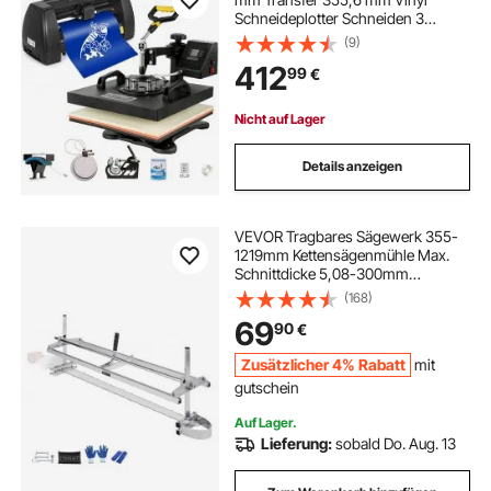
Schneideplotter Schneiden 3
Klingen
(9)
412
99
€
Nicht auf Lager
Details anzeigen
VEVOR Tragbares Sägewerk 355-
1219mm Kettensägenmühle Max.
Schnittdicke 5,08-300mm
Kettensägewerk mit einer Größe
(168)
von 1221x312x473mm Geeignet für
69
90
€
eine Vielzahl von
Holzschneideanforderungen
Zusätzlicher 4% Rabatt
mit
gutschein
Auf Lager.
Lieferung:
sobald Do. Aug. 13