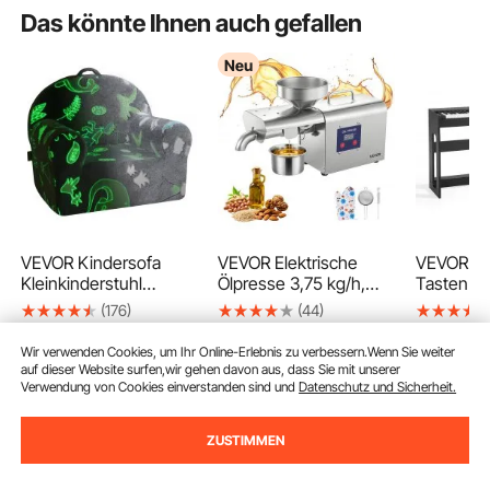
Das könnte Ihnen auch gefallen
Neu
VEVOR Kindersofa
VEVOR Elektrische
VEVOR Dig
Kleinkinderstuhl
Ölpresse 3,75 kg/h,
Tasten vo
leuchtet im Dunkeln,
Ölmühle 750 W,
anschlag
(176)
(44)
weiches und
Automatische
Piano mit
197
264
99
€
90
bequemes
Ölpressmaschine mit
Möbelstä
Endet Aug. 14
Wir verwenden Cookies, um Ihr Online-Erlebnis zu verbessern.Wenn Sie weiter
Kleinkindersofa, Couch
Heißpressung von 50
Netzadapt
42
90
€
auf dieser Website surfen,wir gehen davon aus, dass Sie mit unserer
-
4%
plüschiger kuscheliger
°C bis 300 °C,
Dreifachp
Verwendung von Cookies einverstanden sind und
Datenschutz und Sicherheit.
44
,90
€
Lesestuhl für Kinder,
Ölmaschine Geeignet
Aufnahme
kleiner Armlehnenstuhl
für Erdnüsse, Sesam,
280 Töne,
ZUSTIMMEN
Spielzimmermöbel
Sojabohnen und
Verbindun
Zum Warenkorb hinzufügen
Zum Warenkorb hinzufügen
Zum Warenk
Geschenke
Mandeln, Edelstahl
Anfänger