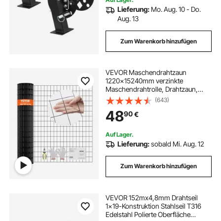
Lieferung:
Mo. Aug. 10 - Do.
Aug. 13
Zum Warenkorb hinzufügen
VEVOR Maschendrahtzaun
1220x15240mm verzinkte
Maschendrahtrolle, Drahtzaun,
Metalldrahtgeflecht mit
(643)
Vinylbeschichtung für
48
90
€
Hühnerstallbarrieren, Kaninchen-
und Schlangenzäune,
Geflügelgehege
Auf Lager.
Lieferung:
sobald Mi. Aug. 12
Zum Warenkorb hinzufügen
VEVOR 152mx4,8mm Drahtseil
1x19-Konstruktion Stahlseil T316
Edelstahl Polierte Oberfläche