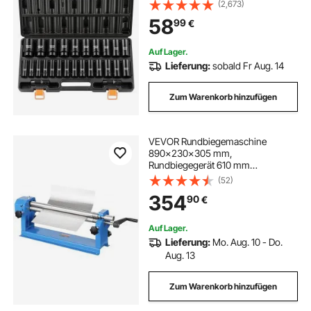
mm, 32–36 mm, Schlagnuss-Set
(2,673)
mit Koffer, aus Chrom-Vanadium-
58
99
€
Legierungsstahl, für
Fahrzeugreparaturen
Auf Lager.
Lieferung:
sobald Fr Aug. 14
Zum Warenkorb hinzufügen
VEVOR Rundbiegemaschine
890x230x305 mm,
Rundbiegegerät 610 mm
Formbreite, Blechbiegemaschine,
(52)
mit 2 abnehmbaren Rollen für
354
90
€
kohlenstoffarmes Stahl-Kupfer-
Blech Aluminiumlegierungsblech
Auf Lager.
Lieferung:
Mo. Aug. 10 - Do.
Aug. 13
Zum Warenkorb hinzufügen