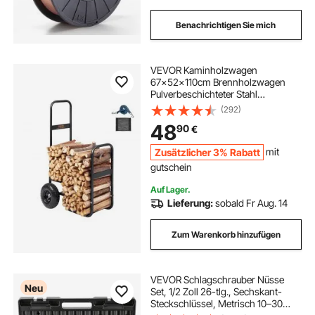
Benachrichtigen Sie mich
VEVOR Kaminholzwagen
67x52x110cm Brennholzwagen
Pulverbeschichteter Stahl
Brennholzkarre mit 266,7-mm-
(292)
Gummirädern Holzwagen 113,4 kg
48
90
€
Tragfähigkeit Transportwagen inkl.
Bungee-Seil Bodennetz
Zusätzlicher 3% Rabatt
mit
gutschein
Auf Lager.
Lieferung:
sobald Fr Aug. 14
Zum Warenkorb hinzufügen
VEVOR Schlagschrauber Nüsse
Neu
Set, 1/2 Zoll 26-tlg., Sechskant-
Steckschlüssel, Metrisch 10–30