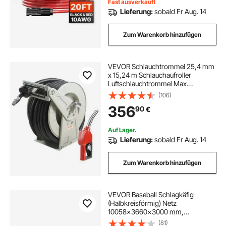
Fast ausverkauft
Lieferung:
sobald Fr Aug. 14
Zum Warenkorb hinzufügen
VEVOR Schlauchtrommel 25,4 mm
x 15,24 m Schlauchaufroller
Luftschlauchtrommel Max.
Arbeitsdruck 300 PSI
(106)
Druckluftschlauchtrommel Diesel
356
90
€
Kerosin für Autohäuser Werkstatt
Heimstudio Garage
Auf Lager.
Lieferung:
sobald Fr Aug. 14
Zum Warenkorb hinzufügen
VEVOR Baseball Schlagkäfig
(Halbkreisförmig) Netz
10058x3660x3000 mm,
Trainingsnetz mit 4-lagigem &
(81)