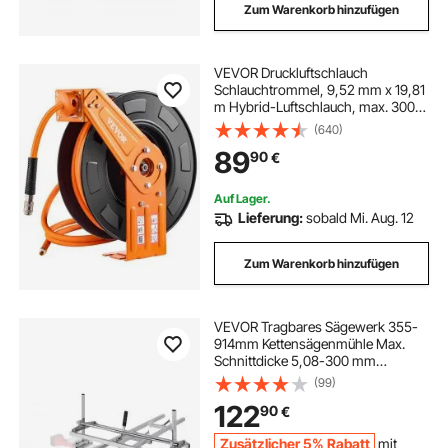
Zum Warenkorb hinzufügen
VEVOR Druckluftschlauch
Schlauchtrommel, 9,52 mm x 19,81
m Hybrid-Luftschlauch, max. 300
PSI, Schlauchaufroller mit
(640)
automatischem Aufrollen &
89
90
€
Zuleitung, für
Decken-/Wandmontage für
Werkstatt & Garage
Auf Lager.
Lieferung:
sobald Mi. Aug. 12
Zum Warenkorb hinzufügen
VEVOR Tragbares Sägewerk 355-
914mm Kettensägenmühle Max.
Schnittdicke 5,08-300 mm
Kettensägewerk mit
(99)
2745x241x108,4mm
122
90
€
Führungsschiene Geeignet für eine
Vielzahl von
Zusätzlicher 5% Rabatt
mit
Holzschneideanforderungen