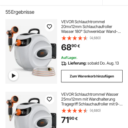
55
Ergebnisse
VEVOR Schlauchtrommel
20mx12mm Schlauchaufroller
Wasser 180° Schwenkbar Wand-
Schlauchbox mit Aufwickelstopper
(4,680)
und Wandhalterung
68
90
€
Wasserschlauchtrommel
Gartenschlauch zum Gießen
Autowaschen Reinigen
Auf Lager.
Lieferung:
sobald Do. Aug. 13
Zum Warenkorb hinzufügen
VEVOR Schlauchtrommel Wasser
25mx12mm mit Wandhalterung
Tragegriff Schlauchaufroller mit 9-
Muster-Sprühdüse &
(4,680)
Gartenschlauch 180° Schwenkbar
71
90
€
Wand-Schlauchbox mit Aufroll-
Automatik Gießen Autowaschen