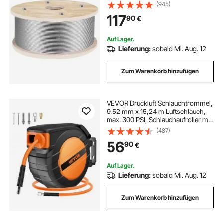
Drahtkabel 1905,1kg Bruchfestigkeit
(945)
Edelstahlseil für Wäscheleinen
117
90
€
Treppengeländer Gartenzäune
Schiffsbau
Auf Lager.
Lieferung:
sobald Mi. Aug. 12
Zum Warenkorb hinzufügen
VEVOR Druckluft Schlauchtrommel,
9,52 mm x 15,24 m Luftschlauch,
max. 300 PSI, Schlauchaufroller mit
automatischem Aufrollen,
(487)
Decken-/Wandmontage,
56
90
€
geschlossene PP-Rolle & 180°-
Schwenkhalterung
Auf Lager.
Lieferung:
sobald Mi. Aug. 12
Zum Warenkorb hinzufügen