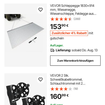
VEVOR Schleppegge 1830x914
mm, Wiesenegge,
Wiesenschleppe, Feldegge aus
Verzinktem Stahl mit Anhängekette,
(289)
Anbaugerät für ATVs, UTVs &
153
90
€
Traktoren zum Einebnen von
Schotterwegen, Fahrspuren &
Zusätzlicher 4% Rabatt
mit
Feldern
gutschein
Auf Lager.
Lieferung:
sobald Do. Aug. 13
Zum Warenkorb hinzufügen
VEVOR 2 Stk.
Schweißkabeltrommel,
Schlauchtrommel mit 2
Leertrommel für 38,1m 70mm² &
(19)
45,1m 50mm² Schweißschlauch,
160
99
€
Manuelle Schweißkabelrolle aus
Stahl mit Sicherungsstift für
Industrie Baustelle
Auf Lager.