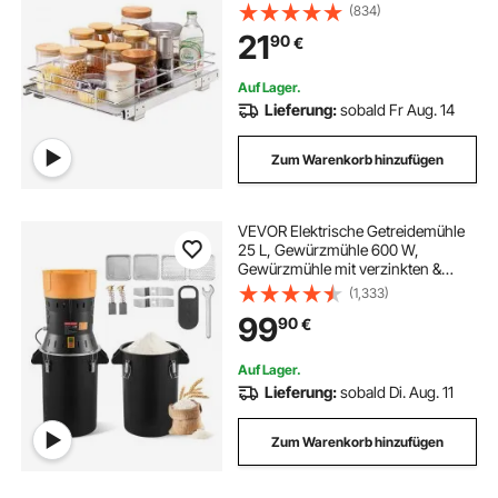
Schiebeschublade Waschbecken
(834)
Gewürzregal Schrank Organizer
21
90
€
Unterschrankregal 345x450x185
mm (Einbaumaße)
Auf Lager.
Lieferung:
sobald Fr Aug. 14
Zum Warenkorb hinzufügen
VEVOR Elektrische Getreidemühle
25 L, Gewürzmühle 600 W,
Gewürzmühle mit verzinkten &
scharfen Klingen,
(1,333)
Pulverisiermaschine für Trockenes
99
90
€
Getreide Gewürze Müsli Kaffee Mais
390x320x815 mm
Auf Lager.
Lieferung:
sobald Di. Aug. 11
Zum Warenkorb hinzufügen