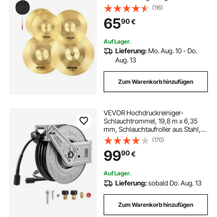
inch)
(116)
65
90
€
Auf Lager.
Lieferung:
Mo. Aug. 10 - Do.
Aug. 13
Zum Warenkorb hinzufügen
VEVOR Hochdruckreiniger-
Schlauchtrommel, 19,8 m x 6,35
mm, Schlauchtaufroller aus Stahl,
220 bar max., automatisches
(170)
Aufrollen, flexible
99
90
€
Wand-/Bodenmontage für
Autowäsche, Garten,
Bodenreinigung
Auf Lager.
Lieferung:
sobald Do. Aug. 13
Zum Warenkorb hinzufügen