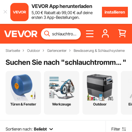
VEVOR App herunterladen
installieren
5
,00
€
Rabatt ab
99
,00
€
auf deine
ersten 3 App-Bestellungen.
Startseite
Outdoor
Gartencenter
Bewässerung & Schlauchsysteme
Suchen Sie nach "
schlauchtrommel 20mx12mm
"
Türen & Fenster
Werkzeuge
Outdoor
E
Sortieren nach:
Beliebt
Filter