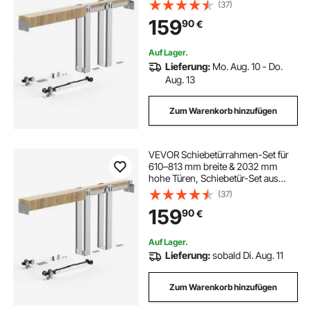
verzinkter Stahl mit Zwei-Wege-
(37)
Soft-Close-Mechanismus &
159
90
€
sanftem Gleiten, für Wohnzimmer
Badezimmer
Auf Lager.
Lieferung:
Mo. Aug. 10 - Do.
Aug. 13
Zum Warenkorb hinzufügen
VEVOR Schiebetürrahmen-Set für
610–813 mm breite & 2032 mm
hohe Türen, Schiebetür-Set aus
verzinkter Stahl mit Zwei-Wege-
(37)
Soft-Close-Mechanismus &
159
90
€
sanftem Gleiten, für Wohnzimmer
Badezimmer
Auf Lager.
Lieferung:
sobald Di. Aug. 11
Zum Warenkorb hinzufügen