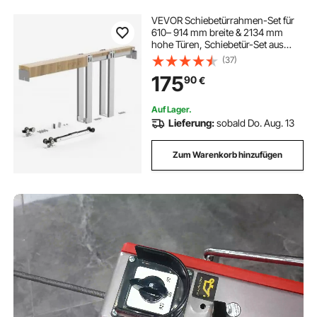
VEVOR Schiebetürrahmen-Set für
610– 914 mm breite & 2134 mm
hohe Türen, Schiebetür-Set aus
verzinkter Stahl mit Zwei-Wege-
(37)
Soft-Close-Mechanismus &
175
90
€
sanftem Gleiten, für Wohnzimmer,
Badezimmer
Auf Lager.
Lieferung:
sobald Do. Aug. 13
Zum Warenkorb hinzufügen