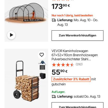
Knotenlosem Polyestergewebe &
173
90
€
Öffnung für Wurfmaschinen, inkl.
Softball Trainingskäfignetz
Nur noch 1 übrig, bald bestellen
Lieferung:
Mo. Aug. 10 - Do.
Aug. 13
Zum Warenkorb hinzufügen
VEVOR Kaminholzwagen
67x52x110cm Brennholzwagen
Pulverbeschichteter Stahl
Brennholzkarre mit 266,7-mm-
(292)
Gummirädern Holzwagen Max.
55
90
€
113,4kg Transportwagen inkl.
Bungee-Seil Bodennetz 600D
Zusätzlicher 3% Rabatt
mit
Oxford-Tuch
gutschein
Auf Lager.
Lieferung:
sobald Do. Aug. 13
Zum Warenkorb hinzufügen