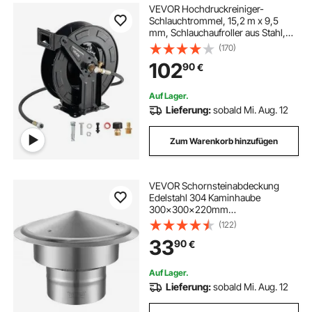
VEVOR Hochdruckreiniger-
Schlauchtrommel, 15,2 m x 9,5
mm, Schlauchaufroller aus Stahl,
max. 275 bar, automatisches
(170)
Aufrollen, flexible
102
90
€
Wand-/Bodenmontage für
Autowäsche, Garten,
Bodenreinigung
Auf Lager.
Lieferung:
sobald Mi. Aug. 12
Zum Warenkorb hinzufügen
VEVOR Schornsteinabdeckung
Edelstahl 304 Kaminhaube
300x300x220mm
Kaminabdeckung Regenhaube
(122)
Schornsteinhaube Φ150 mm
33
90
€
Plattendurchmesser Kaminhut
kompatibel mit verschiedenen
Schornsteintypen
Auf Lager.
Lieferung:
sobald Mi. Aug. 12