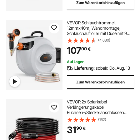
Zum Warenkorb hinzufügen
VEVOR Schlauchtrommel,
12mmx40m, Wandmontage,
Schlauchaufroller mit Düse mit 9
Mustern, Schlauchbox,
(4,680)
automatisches Rücklaufsystem mit
107
90
€
langsamer Rückführung & 180°-
Schwenkhalterung
Auf Lager.
Lieferung:
sobald Do. Aug. 13
Zum Warenkorb hinzufügen
VEVOR 2x Solarkabel
Verlängerungskabel
Buchsen-/Steckeranschlüssen
10AWG/6 mm² 6,1m
(162)
31
90
€