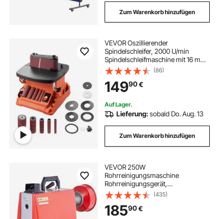
Zum Warenkorb hinzufügen
VEVOR Oszillierender
Spindelschleifer, 2000 U/min
Spindelschleifmaschine mit 16 mm
Hub, 5 Hülsen (12,7–50,8 mm) &
(86)
610x98 mm Schleifband für
149
90
€
Holzbearbeitung, Möbelschleifen,
Heimwerkerprojekte
Auf Lager.
Lieferung:
sobald Do. Aug. 13
Zum Warenkorb hinzufügen
VEVOR 250W
Rohrreinigungsmaschine
Rohrreinigungsgerät,
20mx15,8mm/4,6mx9,5mm
(435)
Stahlseile für Rohre von 4-10 cm,
185
90
€
mit 7 Schnellwechsel-
Rohrschneidern für Wohnungen,