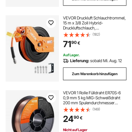
VEVOR Druckluft Schlauchtrommel,
15 m x 3/8 Zoll Hybrid-
Druckluftschlauch,
Schlauchaufroller 20 bar,
(182)
Automatische Schlauchaufwicklung
71
90
€
mit 1 m Zuleitung, 180°
schwenkbare
Decken-/Wandhalterung
Auf Lager.
Lieferung:
sobald Mi. Aug. 12
Zum Warenkorb hinzufügen
VEVOR 1 Rolle Fülldraht ER70S-6
0,9 mm 5 kg MIG-Schweißdraht
200 mm Spulendurchmesser
Schweißdrahtrolle 490–670 Mpa
(149)
Zugfestigkeit Ideal zum Schweißen
24
90
€
von Kohlenstoffstahl
Nicht auf Lager