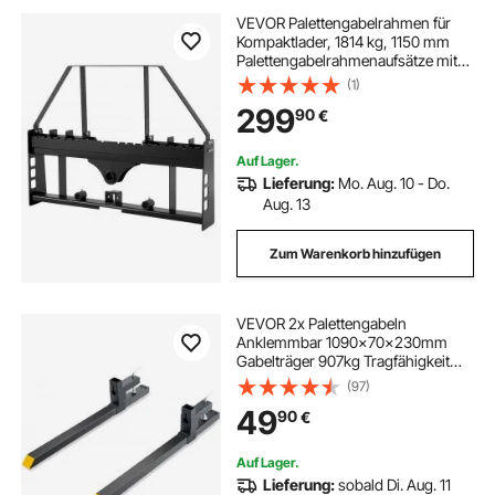
VEVOR Palettengabelrahmen für
Kompaktlader, 1814 kg, 1150 mm
Palettengabelrahmenaufsätze mit
50,8 mm Anhängerkupplung &
(1)
Speerhülsen, passend für
299
90
€
Schnellkupplungs-Traktorlader, nur
Rahmen
Auf Lager.
Lieferung:
Mo. Aug. 10 - Do.
Aug. 13
Zum Warenkorb hinzufügen
VEVOR 2x Palettengabeln
Anklemmbar 1090x70x230mm
Gabelträger 907kg Tragfähigkeit
Gabelzinken 109cm Gesamtlänge
(97)
mit 76,2cm-Gabelblatt Gabelstapler
49
90
€
Gabelstaplerzinken Frontlader
Palettenrahmen
Auf Lager.
Lieferung:
sobald Di. Aug. 11