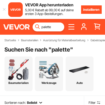
VEVOR App herunterladen
installieren
5
,00
€
Rabatt ab
99
,00
€
auf deine
ersten 3 App-Bestellungen.
Startseite
Baumaterialien
Ausrüstung für Materialbearbeitung
Gabelstaple
Suchen Sie nach "
palette
"
Baumaterialien
Werkzeuge
Auto
Sortieren nach:
Beliebt
Filter