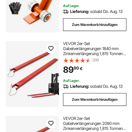
Auf Lager.
Lieferung:
sobald Do. Aug. 13
Zum Warenkorb hinzufügen
VEVOR 2er-Set
Gabelverlängerungen 1840 mm
Zinkenverlängerung 1,815 Tonnen
Tragfähigkeit Gabelzinken Q235
(25)
Kohlenstoffstahl einteiliges Design
89
90
€
Palettengabelverlängerung
Kompatibel mit 106 mm Gabeln
Auf Lager.
Lieferung:
sobald Do. Aug. 13
Zum Warenkorb hinzufügen
VEVOR 2er-Set
Gabelverlängerungen 2090 mm
Zinkenverlängerung 1,815 Tonnen