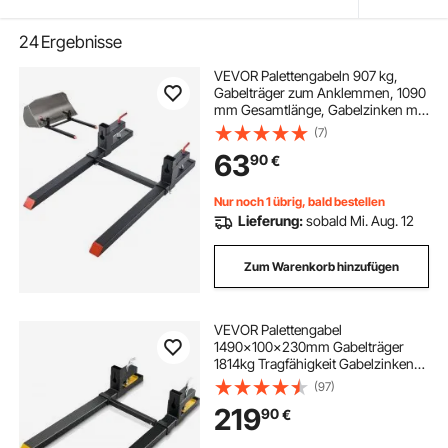
24
Ergebnisse
VEVOR Palettengabeln 907 kg,
Gabelträger zum Anklemmen, 1090
mm Gesamtlänge, Gabelzinken mit
verstellbarer Stabilisatorstange für
(7)
Traktoranbaugeräte, Ladeschaufel
63
90
€
und Kompaktlader, Schwarz
Nur noch 1 übrig, bald bestellen
Lieferung:
sobald Mi. Aug. 12
Zum Warenkorb hinzufügen
VEVOR Palettengabel
1490x100x230mm Gabelträger
1814kg Tragfähigkeit Gabelzinken
149cm Gesamtlänge mit 109,2cm-
(97)
Gabelblatt Gabelstapler 495-
219
90
€
915mm Einstellbar
Gabelstaplerzinken Frontlader