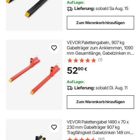
Palettenrahmen
Auf Lager.
Lieferung:
sobald Sa Aug. 15
Zum Warenkorb hinzufügen
VEVOR Palettengabeln, 907 kg
Gabelträger zum Anklemmen, 1090
mm Gesamtlänge, Gabelzinken mit
Schnellbefestigung, kompatibel mit
(7)
Traktoranbaugeräten, Ladeschaufel
52
90
€
und Kompaktlader, Orange
Auf Lager.
Lieferung:
sobald Di. Aug. 11
Zum Warenkorb hinzufügen
VEVOR Palettengabel 1490 x 70 x
230 mm Gabelträger 907 kg
Tragfähigkeit Gabelzinken 149 cm
Gesamtlänge mit 109,2 cm-
(97)