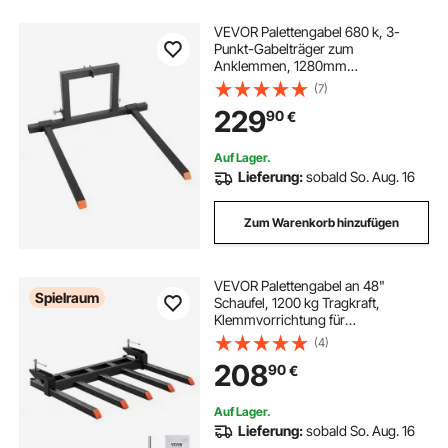
VEVOR Palettengabel 680 k, 3-
Punkt-Gabelträger zum
Anklemmen, 1280mm
Gesamtlänge, Gabelzinken mit
(7)
735-1170 mmeinstellbarer
229
90
€
Gabelbreite,
Schnellkupplungsaufsätze für
Traktoren der Kategorie 1
Auf Lager.
Lieferung:
sobald So. Aug. 16
Zum Warenkorb hinzufügen
VEVOR Palettengabel an 48"
Spielraum
Schaufel, 1200 kg Tragkraft,
Klemmvorrichtung für
Palettengabelschaufelaufsätze zum
(4)
Aufsammeln von
208
90
€
heruntergefallenen Ästen, Schutt
oder Gartenabfällen
Auf Lager.
Lieferung:
sobald So. Aug. 16