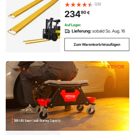
Tragfähigkeit Gabelzinken Q235
(25)
Kohlenstoffstahl einteiliges Design
234
90
€
Palettengabelverlängerung
Kompatibel mit 152,4 mm Gabeln
Auf Lager.
Lieferung:
sobald So. Aug. 16
Zum Warenkorb hinzufügen