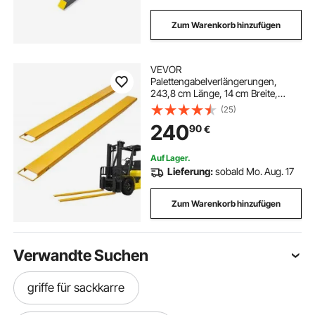
Zum Warenkorb hinzufügen
VEVOR
Palettengabelverlängerungen,
243,8 cm Länge, 14 cm Breite,
robuste Gabelverlängerungen aus
(25)
Karbonstahl für Gabelstapler, 1 Paar
240
90
€
Gabelstaplerverlängerungen,
industrielle Gabelaufsätze für
Gabelstapler, gelb
Auf Lager.
Lieferung:
sobald Mo. Aug. 17
Zum Warenkorb hinzufügen
Verwandte Suchen
griffe für sackkarre