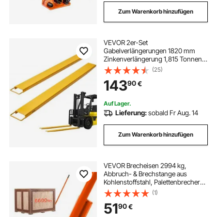
Zum Warenkorb hinzufügen
VEVOR 2er-Set
Gabelverlängerungen 1820 mm
Zinkenverlängerung 1,815 Tonnen
Tragfähigkeit Gabelzinken Q235
(25)
Kohlenstoffstahl einteiliges Design
143
90
€
Palettengabelverlängerung
Kompatibel mit 127 mm Gabeln
Auf Lager.
Lieferung:
sobald Fr Aug. 14
Zum Warenkorb hinzufügen
VEVOR Brecheisen 2994 kg,
Abbruch- & Brechstange aus
Kohlenstoffstahl, Palettenbrecher
mit Rollen, 149 cm
(1)
Abbruchwerkzeug für große
51
90
€
Paletten, schwere Gegenstände,
Betonblöcke & Schwerlasttransport