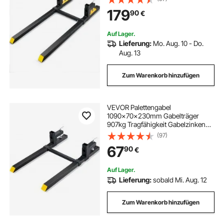
Gabelblatt Gabelstapler 495-915
179
90
€
mm
Auf Lager.
Lieferung:
Mo. Aug. 10 - Do.
Aug. 13
Zum Warenkorb hinzufügen
VEVOR Palettengabel
1090x70x230mm Gabelträger
907kg Tragfähigkeit Gabelzinken
109cm Gesamtlänge mit 76cm-
(97)
Gabelblatt Gabelstapler 495-
67
90
€
915mm Einstellbar
Gabelstaplerzinken Frontlader
Palettenrahmen
Auf Lager.
Lieferung:
sobald Mi. Aug. 12
Zum Warenkorb hinzufügen