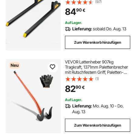
149cm Gesamtlänge mit 109,2cm-
(97)
Gabelblatt Gabelstapler
84
90
€
Gabelstaplerzinken Frontlader
Palettenrahmen
Auf Lager.
Lieferung:
sobald Do. Aug. 13
Zum Warenkorb hinzufügen
VEVOR Lattenheber 907kg
Neu
Tragkraft, 1371mm Palettenbrecher
mit Rutschfestem Griff, Paletten-
Buster aus Kohlenstoffstahl,
(1)
Brechstange für Dach Deckbretter,
82
90
€
Abbruchwerkzeug für Lager
Baustelle Werkstatt
Auf Lager.
Lieferung:
Mo. Aug. 10 - Do.
Aug. 13
Zum Warenkorb hinzufügen