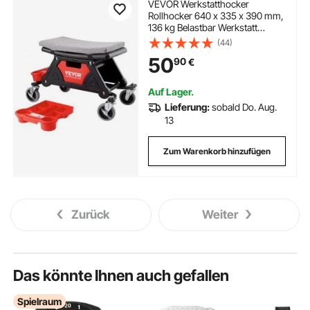
VEVOR Werkstatthocker
Rollhocker 640 x 335 x 390 mm,
136 kg Belastbar Werkstatt
Rollsitz Montagehocker
(44)
Garagenhocker, Werkstatt-
50
90
€
Arbeits-Hocker-Stuhl-Sitz inkl.
Aufbewahrungsbox & Paletten,
Mobil
Auf Lager.
Lieferung:
sobald Do. Aug.
13
Zum Warenkorb hinzufügen
Zurück
Weiter
Das könnte Ihnen auch gefallen
Spielraum