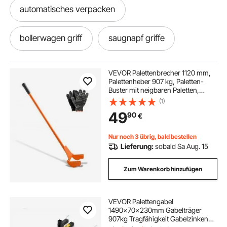
automatisches verpacken
bollerwagen griff
saugnapf griffe
griff für seitenmarkise
VEVOR Palettenbrecher 1120 mm,
Palettenheber 907 kg, Paletten-
Buster mit neigbaren Paletten,
griff für küchenschrank
griff flächenbündig
Handschuhen & Nagelzieher für
(1)
Aufhebeln von Bodenbelägen,
49
90
€
Rahmen, Dächern, Abdeckung &
Gipskartonplatten
rollator griffe
griff
m a g griffe
Nur noch 3 übrig, bald bestellen
Lieferung:
sobald Sa Aug. 15
griff sackkarr
flächenspachtel z griff
Zum Warenkorb hinzufügen
schaufel griff
v griff
VEVOR Palettengabel
1490x70x230mm Gabelträger
griff schneeschaufel
907kg Tragfähigkeit Gabelzinken