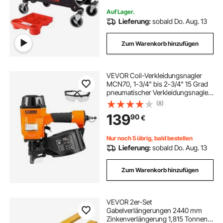
Auf Lager.
Lieferung:
sobald Do. Aug. 13
Zum Warenkorb hinzufügen
VEVOR Coil-Verkleidungsnagler
MCN70, 1-3/4" bis 2-3/4" 15 Grad
pneumatischer Verkleidungsnagler,
70-120PSI Luft-Coil-
(8)
Verkleidungsnagler für Paletten,
139
90
€
Kisten, Rahmen, Verkleidungen und
Zäune
Nur noch 5 übrig, bald bestellen
Lieferung:
sobald Do. Aug. 13
Zum Warenkorb hinzufügen
VEVOR 2er-Set
Gabelverlängerungen 2440 mm
Zinkenverlängerung 1,815 Tonnen