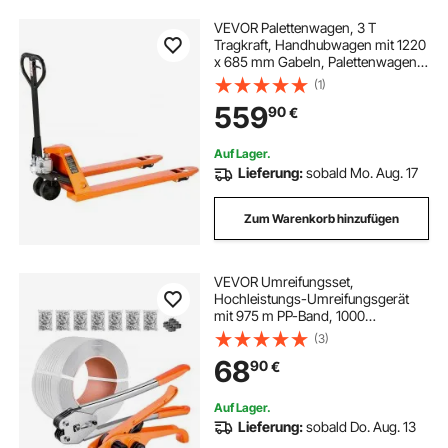
VEVOR Palettenwagen, 3 T
Tragkraft, Handhubwagen mit 1220
x 685 mm Gabeln, Palettenwagen
mit 8,5–18 cm Gabelhubhöhe,
(1)
Palettenhubwagen für Fabriken,
559
90
€
Lagerhallen, Supermärkte & LKW-
Beladung
Auf Lager.
Lieferung:
sobald Mo. Aug. 17
Zum Warenkorb hinzufügen
VEVOR Umreifungsset,
Hochleistungs-Umreifungsgerät
mit 975 m PP-Band, 1000
Metallplomben, 50
(3)
Eckenschützern, Kunststoff-
68
90
€
Palettenverpackungsset für
Lager/Versand/Umzug
Auf Lager.
Lieferung:
sobald Do. Aug. 13