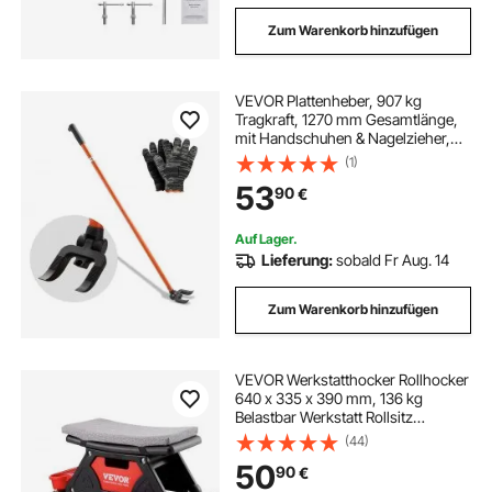
Zum Warenkorb hinzufügen
VEVOR Plattenheber, 907 kg
Tragkraft, 1270 mm Gesamtlänge,
mit Handschuhen & Nagelzieher,
schwere Paletten-Buster für
(1)
Aufhebeln von Bodenbelägen,
53
90
€
Rahmen, Dächern, Verkleidungen &
Gipskartonplatten
Auf Lager.
Lieferung:
sobald Fr Aug. 14
Zum Warenkorb hinzufügen
VEVOR Werkstatthocker Rollhocker
640 x 335 x 390 mm, 136 kg
Belastbar Werkstatt Rollsitz
Montagehocker Garagenhocker,
(44)
Werkstatt-Arbeits-Hocker-Stuhl-
50
90
€
Sitz inkl. Aufbewahrungsbox &
Paletten, Mobil