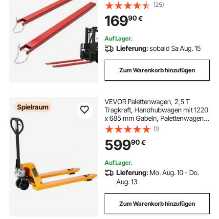
Tragfähigkeit Gabelzinken Q235
(25)
Kohlenstoffstahl einteiliges Design
169
90
€
Palettengabelverlängerung
Kompatibel mit 106 mm Gabeln
Auf Lager.
Lieferung:
sobald Sa Aug. 15
Zum Warenkorb hinzufügen
VEVOR Palettenwagen, 2,5 T
Spielraum
Tragkraft, Handhubwagen mit 1220
x 685 mm Gabeln, Palettenwagen
mit 8,5–18 cm Gabelhubhöhe,
(1)
Palettenhubwagen für Fabriken,
599
90
€
Lagerhallen, Supermärkte & LKW-
Beladung
Auf Lager.
Lieferung:
Mo. Aug. 10 - Do.
Aug. 13
Zum Warenkorb hinzufügen