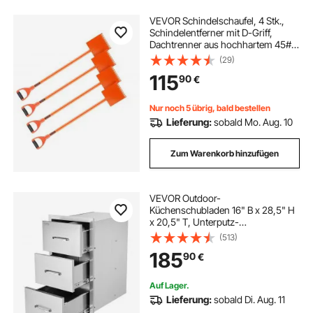
VEVOR Schindelschaufel, 4 Stk.,
Schindelentferner mit D-Griff,
Dachtrenner aus hochhartem 45#-
Stahl, Schieferabzieher, leichtes
(29)
Werkzeug zum einfachen Abreißen
115
90
€
von Dachpappe & Nägeln, Orange
Nur noch 5 übrig, bald bestellen
Lieferung:
sobald Mo. Aug. 10
Zum Warenkorb hinzufügen
VEVOR Outdoor-
Küchenschubladen 16" B x 28,5" H
x 20,5" T, Unterputz-
Grillschubladen aus Edelstahl mit
(513)
dreifachem Zugriff und Griff,
185
90
€
Grillinselschubladen für
Außenküchen oder Terrassen-
Grillstationen
Auf Lager.
Lieferung:
sobald Di. Aug. 11