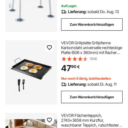
Auf Lager.
Lieferung:
sobald Do. Aug. 13
Zum Warenkorb hinzufügen
VEVOR Grillplatte Grillpfanne
Karbonstahl universelle rechteckige
Platte (606 x 360mm) mit flacher
Oberseite, Gasgrill-Grillplatte für
(104)
BBQ-Grill Teppanyaki, tragbares
47
90
€
Familienkochgeschirr mit Griff
Nur noch 4 übrig, bald bestellen
Lieferung:
sobald Di. Aug. 11
Zum Warenkorb hinzufügen
VEVOR Flächenteppich,
2743x3658 mm Kurzflor,
waschbarer Teppich, rutschfester