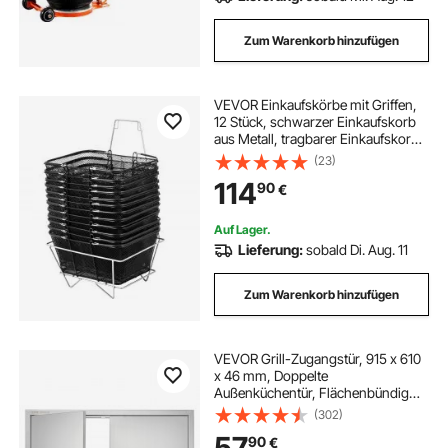
Zum Warenkorb hinzufügen
VEVOR Einkaufskörbe mit Griffen,
12 Stück, schwarzer Einkaufskorb
aus Metall, tragbarer Einkaufskorb
aus Draht, schwarzes
(23)
Einkaufskorb-Set aus Drahtgeflecht
114
90
€
für Supermärkte,
Einzelhandelsgeschäfte,
Lebensmitteleinkauf, Schwarz
Auf Lager.
Lieferung:
sobald Di. Aug. 11
Zum Warenkorb hinzufügen
VEVOR Grill-Zugangstür, 915 x 610
x 46 mm, Doppelte
Außenküchentür, Flächenbündig
Montierte Edelstahltür, Vertikale
(302)
Wandtür mit Griffen, für Grillinsel,
57
90
€
Grillstation, Außenschrank usw.