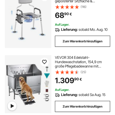
gepolsterter Sitzfläche &
Rückenlehne, abnehmbarer 5 L
(116)
Eimer, Toilettenstuhl (Höhe und
68
90
€
Breite einstellbar) für Erwachsene
Auf Lager.
Lieferung:
sobald Mo. Aug. 10
Zum Warenkorb hinzufügen
VEVOR 304 Edelstahl-
Hundewaschstation, 154,9 cm
große Pflegebadewanne mit
rutschfester, flacher Rampe,
(25)
Schublade, Warm- und
1.309
90
€
Kaltwasserhahn, All-in-One-
Badewanne für Pflegesalons, für
alle Größen geeignet (linke Tür)
Auf Lager.
Lieferung:
sobald Sa Aug. 15
Zum Warenkorb hinzufügen