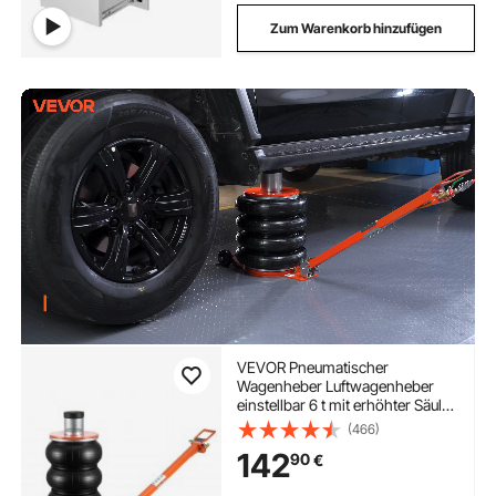
Zum Warenkorb hinzufügen
VEVOR Pneumatischer
Wagenheber Luftwagenheber
einstellbar 6 t mit erhöhter Säule,
leicht anzuhebender und
(466)
platzsparender Wagenheber mit
142
90
€
dicker Gummiauflage & langem
Griff, für Limousine SUV Pickup