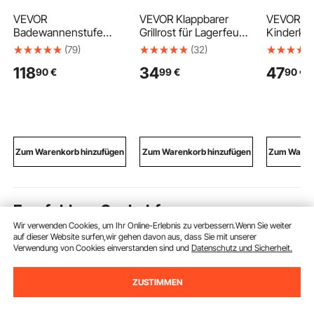
VEVOR
VEVOR Klappbarer
VEVOR 2 t
Badewannenstufe
Grillrost für Lagerfeuer
Kinderkof
Pooltreppe 2-stufige
758 x 383 x 235 mm
mm, Hart
(79)
(32)
Außentreppe, 635 mm
Campinggrill, Tragbarer
mit Rolle
118
34
47
90
€
99
€
90
€
breite HIPS-Leiter für
Tischgrill aus
Kindertrol
oberirdische/aufblasba
Kohlenstoffstahl mit
Suitcase,
re Pools mit 272,16 kg
Beinen und Griff,
Geschenk
Tragkraft, vielseitig
Grillgitter für Offenes
& Mädchen
einsetzbar für Veranda
Grillen im Freien,
für Reise
Terrasse Wohnmobile
Camping und Garten
(Dinosaur
Zum Warenkorb hinzufügen
Zum Warenkorb hinzufügen
Zum Warenk
Empfohlene Suchabfragen
Wir verwenden Cookies, um Ihr Online-Erlebnis zu verbessern.Wenn Sie weiter
auf dieser Website surfen,wir gehen davon aus, dass Sie mit unserer
handhebelpresse
Schleifer
zahnradabzieher
Verwendung von Cookies einverstanden sind und
Datenschutz und Sicherheit.
ZUSTIMMEN