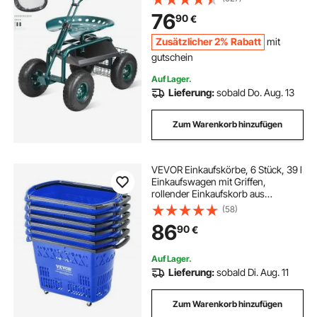
Rollwagen 30PSI Reifendruck
76
90
€
Arbeitssitz Gartensitz Grün
Zusätzlicher 2% Rabatt
mit
gutschein
Auf Lager.
Lieferung:
sobald Do. Aug. 13
Zum Warenkorb hinzufügen
VEVOR Einkaufskörbe, 6 Stück, 39 l
Einkaufswagen mit Griffen,
rollender Einkaufskorb aus
Kunststoff mit Rädern, großes
(58)
tragbares Einkaufskorb-Set für
86
90
€
Supermärkte,
Einzelhandelsgeschäfte
Auf Lager.
Lieferung:
sobald Di. Aug. 11
Zum Warenkorb hinzufügen