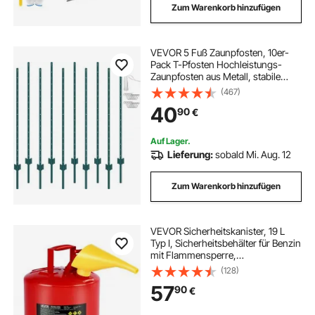
Zum Warenkorb hinzufügen
VEVOR 5 Fuß Zaunpfosten, 10er-
Pack T-Pfosten Hochleistungs-
Zaunpfosten aus Metall, stabile
Zaunpfähle aus Stahl für Gartenhof,
(467)
Rasen, Bauernhöfe und
40
90
€
Maschendrahtzäune im Freien,
grün
Auf Lager.
Lieferung:
sobald Mi. Aug. 12
Zum Warenkorb hinzufügen
VEVOR Sicherheitskanister, 19 L
Typ I, Sicherheitsbehälter für Benzin
mit Flammensperre,
selbstschließendem Deckel & PE-
(128)
Trichter, ergonomischem Griff,
57
90
€
Lagerbehälter für brennbare Stoffe,
Rot