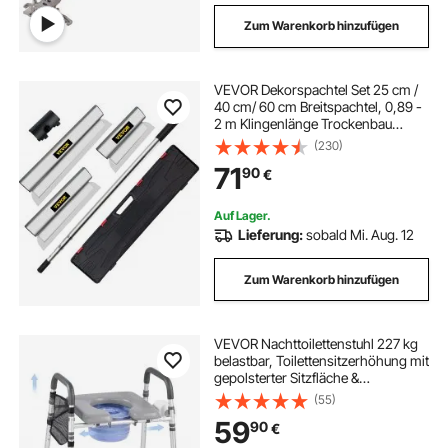
Zum Warenkorb hinzufügen
VEVOR Dekorspachtel Set 25 cm /
40 cm/ 60 cm Breitspachtel, 0,89 -
2 m Klingenlänge Trockenbau
Flächenspachtel, 0,5 mm
(230)
Klingenstärke Fassadenspachtel
71
90
€
aus Edelstahl, ergonomischer Griff
Gipserspachtel
Auf Lager.
Lieferung:
sobald Mi. Aug. 12
Zum Warenkorb hinzufügen
VEVOR Nachttoilettenstuhl 227 kg
belastbar, Toilettensitzerhöhung mit
gepolsterter Sitzfläche &
Rückenlehne, abnehmbarer 5 L
(55)
Eimer, höhenverstellbarer
59
90
€
Toilettenstuhl für Senior
Erwachsene