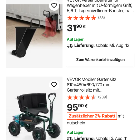
Wagenheber mit U-förmigem Griff,
5,6 T, Lagernivellierer-Booster, hält
Sonne & Regen stand,
(38)
Containerheberöse für
31
90
€
Schifffahrtsindustrie, Logistik,
Lagerverwaltung
Auf Lager.
Lieferung:
sobald Mi. Aug. 12
Zum Warenkorb hinzufügen
VEVOR Mobiler Gartensitz
810x480x690/770 mm,
Gartenrollsitz mit
höhenverstellbarer & um 360°
(239)
drehbarer Sitzfläche, Tragkraft 180
95
90
€
kg, Rückenlehne &
Werkzeugaufbewahrung, für
Zusätzlicher 2% Rabatt
mit
Garten, Hof, Terrasse
gutschein
Auf Lager.
Lieferung:
sobald Di. Aug. 11