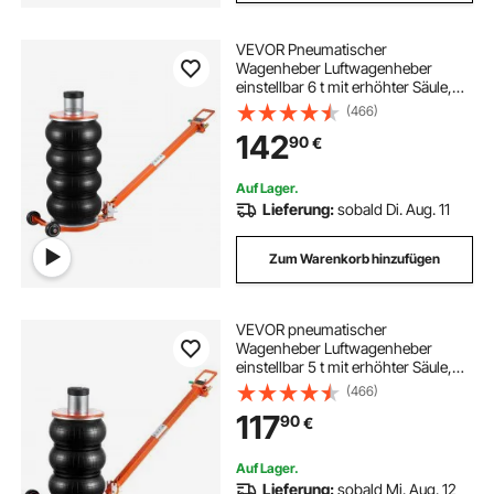
VEVOR Pneumatischer
Wagenheber Luftwagenheber
einstellbar 6 t mit erhöhter Säule,
leicht anzuhebender und
(466)
platzsparender Wagenheber mit
142
90
€
dicker Gummiauflage & langem
Griff, für Limousine SUV Pickup
Auf Lager.
Lieferung:
sobald Di. Aug. 11
Zum Warenkorb hinzufügen
VEVOR pneumatischer
Wagenheber Luftwagenheber
einstellbar 5 t mit erhöhter Säule,
leicht anzuhebender und
(466)
platzsparender Wagenheber mit
117
90
€
dicker Gummiauflage & langem
Griff, für Limousine SUV Pickup
Auf Lager.
Lieferung:
sobald Mi. Aug. 12