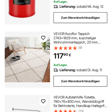
Auf Lager.
Lieferung:
sobald Mi. Aug. 12
Zum Warenkorb hinzufügen
VEVOR Kurzflor Teppich
2743x1829 mm, kuscheliger
Wohnzimmerteppich, 20 mm
Florhöhe, Bodenteppich für
(8)
Wohnzimmer, Schlafzimmer,
117
90
€
Wintergarten, fusselfrei und mit
rutschfester TPR-Unterseite, weiß
Auf Lager.
Lieferung:
sobald Di. Aug. 11
Zum Warenkorb hinzufügen
VEVOR Aufstehhilfe Toilette,
780x76x800 mm, Wandstützgriff
für Behinderte, Handikap Haltegriff
aus Edelstahl 304, mit Anti-Rutsch-
(73)