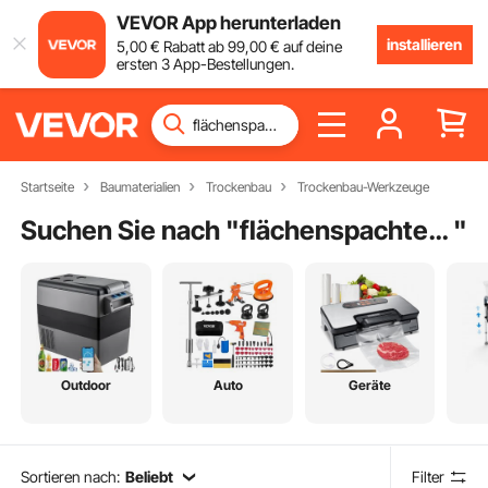
VEVOR App herunterladen
installieren
5
,00
€
Rabatt ab
99
,00
€
auf deine
ersten 3 App-Bestellungen.
Startseite
Baumaterialien
Trockenbau
Trockenbau-Werkzeuge
Suchen Sie nach "
flächenspachtel z griff
"
Outdoor
Auto
Geräte
Sortieren nach:
Beliebt
Filter