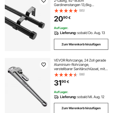
2-Läufig, 92-183cm
Gardinenstangen 13,6kg
Tragfähigkeit Verstellbar mit
(85)
Abgerundetem Kopf & Halterung -
20
90
€
Dekorative Fenster für
Wohnzimmer Schlafzimmer
Fenster / Schwarz
Auf Lager.
Lieferung:
sobald Do. Aug. 13
Zum Warenkorb hinzufügen
VEVOR Rohrzange, 24 Zoll gerade
Aluminium-Rohrzange,
verstellbarer Sanitärschlüssel, mit
hochfester Backe und
(88)
ergonomischem Griff, leicht zu
31
90
€
tragen, aufhängbares Design, für
Wasserleitungen
Auf Lager.
Lieferung:
sobald Mi. Aug. 12
Zum Warenkorb hinzufügen