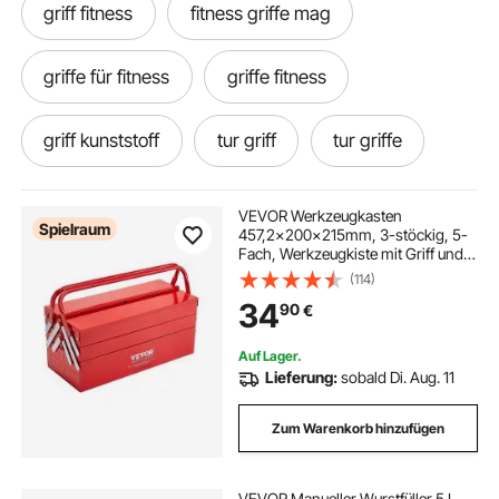
griff fitness
fitness griffe mag
griffe für fitness
griffe fitness
griff kunststoff
tur griff
tur griffe
griff wagenheber
tür griff
VEVOR Werkzeugkasten
Spielraum
457,2x200x215mm, 3-stöckig, 5-
Fach, Werkzeugkiste mit Griff und
Schlossloch, pulverbeschichteter
(114)
Stahl, Werkzeugkoffer für Haushalt,
34
90
€
Fabrik, Lager, Reparaturwerkstatt,
rot
Auf Lager.
Lieferung:
sobald Di. Aug. 11
Zum Warenkorb hinzufügen
VEVOR Manueller Wurstfüller 5 L,