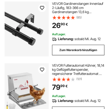
VEVOR Gardinenstangen Innenlauf
2-Läufig, 183-366 cm
Gardinenstangen 13,6 kg
Tragfähigkeit mit Abgerundetem
(85)
Kopf & Halterung - Dekorative
26
90
€
Fenster für Wohnzimmer
Schlafzimmer Fenster / Schwarz
Auf Lager.
Lieferung:
sobald Mi. Aug. 12
Zum Warenkorb hinzufügen
VEVOR Futterautomat Hühner, 18,14
kg Geflügelfutterspender,
regensicherer Tretfutterautomat mit
abschließbarem Deckel, verlustfrei,
(121)
, Hühnerzubehör für Zwerghühner,
79
99
€
Geflügel & Fasane
Auf Lager.
Lieferung:
sobald Mi. Aug. 12