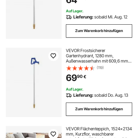
Hydrant für Bewässerung von
Garten & Bauernhof
Auf Lager.
Lieferung:
sobald Mi. Aug. 12
Zum Warenkorb hinzufügen
VEVOR Frostsicherer
Gartenhydrant, 1280 mm,
Außenwasserhahn mit 609,6 mm
Eingrabetiefe, G 3/4 Zoll
(119)
Rohranschluss &
69
90
€
Schlauchkupplung, bleifreier
Hydrant für Bewässerung von
Garten & Bauernhof
Auf Lager.
Lieferung:
sobald Do. Aug. 13
Zum Warenkorb hinzufügen
VEVOR Flächenteppich, 1524x2134
mm, Kurzflor, waschbarer