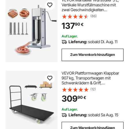
Vertikale Wurstfüllmaschine mit
zwei Geschwindigkeiten
(Schnell/Langsam) & 5 Füllrohren &
(86)
Griff, Fleischfüller aus Edelstahl für
137
90
€
Gewerblichen & Privaten Gebrauch
Auf Lager.
Lieferung:
sobald Di. Aug. 11
Zum Warenkorb hinzufügen
VEVOR Plattformwagen Klappbar
907 kg, Transportwagen mit
Schwenkrädern & Griff,
Lagerwagen, Schwerlast-
(12)
Rollwagen für Gepäcktransporte,
309
90
€
Ideal für Lager, Werkstatt, Fabrik,
1525x700x1090 mm
Auf Lager.
Lieferung:
sobald Sa Aug. 15
Zum Warenkorb hinzufügen