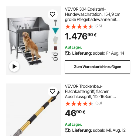
VEVOR 304 Edelstahl-
Hundewaschstation, 154,9 cm
große Pflegebadewanne mit
rutschfester, flacher Rampe,
(25)
Schublade, Warm- und
1.476
90
€
Kaltwasserhahn, All-in-One-
Badewanne für Pflegesalons, für
alle Größen geeignet (rechte Tür)
Auf Lager.
Lieferung:
sobald Fr Aug. 14
Zum Warenkorb hinzufügen
VEVOR Trockenbau-
Flachkastengriff, flacher
Abschlussgriff, 112-163cm
ausziehbar, Farbe
(53)
46
90
€
Auf Lager.
Lieferung:
sobald Mi. Aug. 12