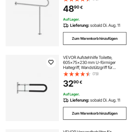
Griff, Sicherheitshandlauf mit
48
90
€
Stützbein & Tragkraft 136 kg
Auf Lager.
Lieferung:
sobald Di. Aug. 11
Zum Warenkorb hinzufügen
VEVOR Aufstehhilfe Toilette,
605x75x230 mm U-förmiger
Haltegriff, Wandstützgriff für
Senioren, Handikap-Klappgriff, mit
(73)
rutschfestem Griff, 136 kg Tragkraft
32
90
€
für ältere Menschen, Behinderte,
Schwangere
Auf Lager.
Lieferung:
sobald Di. Aug. 11
Zum Warenkorb hinzufügen
VEVOR Versandbehälter für