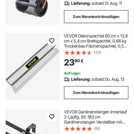
Lieferung:
sobald Di. Aug. 11
Zum Warenkorb hinzufügen
VEVOR Dekorspachtel 60 cm x 13,8
cm x 5,4 cm Breitspachtel, 0,68 kg
Trockenbau Flächenspachtel, 0,5
mm Klingenstärke
(173)
Fassadenspachtel aus Edelstahl,
23
90
€
Gipserspachtel zum Verputzen von
Wänden & Decken
Auf Lager.
Lieferung:
sobald Do. Aug. 13
Zum Warenkorb hinzufügen
VEVOR Gardinenstangen Innenlauf
2-Läufig, 92-183 cm
Gardinenstangen Verstellbar mit
Abgerundetem Kugelkopf &
(85)
Halterungen - Dekorative Fenster