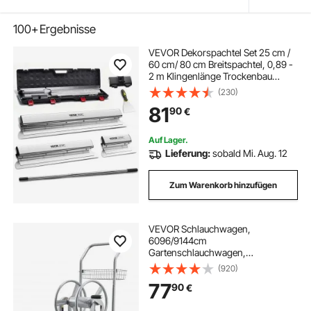
100+
Ergebnisse
VEVOR Dekorspachtel Set 25 cm /
60 cm/ 80 cm Breitspachtel, 0,89 -
2 m Klingenlänge Trockenbau
Flächenspachtel, 0,5 mm
(230)
Klingenstärke Fassadenspachtel
81
90
€
aus Edelstahl, ergonomischer Griff
Gipserspachtel
Auf Lager.
Lieferung:
sobald Mi. Aug. 12
Zum Warenkorb hinzufügen
VEVOR Schlauchwagen,
6096/9144cm
Gartenschlauchwagen,
Schlauchtrommel mit zwei Rädern,
(920)
Griff & Aufbewahrungskorb,
77
90
€
Schlauchaufroller mit doppeltem
Verwendungszweck für Garten,