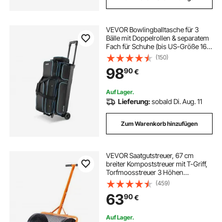
VEVOR Bowlingballtasche für 3
Bälle mit Doppelrollen & separatem
Fach für Schuhe (bis US-Größe 16)
& übergroßer Zubehörtasche,
(150)
einziehbarer Griff lässt sich auf 105
98
90
€
cm ausziehen Schwarz + Blau
Auf Lager.
Lieferung:
sobald Di. Aug. 11
Zum Warenkorb hinzufügen
VEVOR Saatgutstreuer, 67 cm
breiter Kompoststreuer mit T-Griff,
Torfmoosstreuer 3 Höhen
verstellbar, pulverbeschichteter
(459)
Gartenstreuer aus Stahl, robuster
63
90
€
Düngestreuer zum Pflanzen und
Säen
Auf Lager.