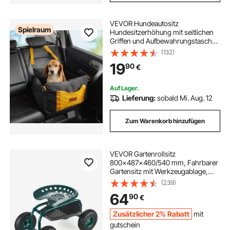
VEVOR Hundeautositz
Spielraum
Hundesitzerhöhung mit seitlichen
Griffen und Aufbewahrungstasche,
ansteckbarer Sicherheitsleine und
(132)
Füllung aus PP-Baumwolle,
19
90
€
Hundeautobett für kleine Hunde bis
25 Pfund, Schwarz
Auf Lager.
Lieferung:
sobald Mi. Aug. 12
Zum Warenkorb hinzufügen
VEVOR Gartenrollsitz
800x487x460/540 mm, Fahrbarer
Gartensitz mit Werkzeugablage,
Tragkraft 136 kg, Gartenhocker für
(239)
den Außenbereich, Roller zum
64
90
€
Bepflanzen und Jäten von
Rasenflächen
Zusätzlicher 2% Rabatt
mit
gutschein