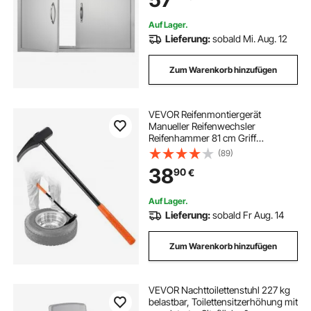
Auf Lager.
Lieferung:
sobald Mi. Aug. 12
Zum Warenkorb hinzufügen
VEVOR Reifenmontiergerät
Manueller Reifenwechsler
Reifenhammer 81 cm Griff
Reifenwerkzeug mit
(89)
Entenschnabelförmiger
38
90
€
Abdrückkeil zur Montage
Demontage für Autoreparaturen
von Universalen Fahrzeugtypen
Auf Lager.
Lieferung:
sobald Fr Aug. 14
Zum Warenkorb hinzufügen
VEVOR Nachttoilettenstuhl 227 kg
belastbar, Toilettensitzerhöhung mit