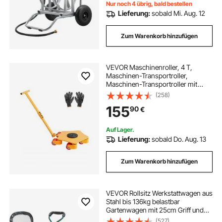
Auto 675x610x900mm
Nur noch 4 übrig, bald bestellen
Lieferung:
sobald Mi. Aug. 12
Zum Warenkorb hinzufügen
VEVOR Maschinenroller, 4 T,
Maschinen-Transportroller,
Maschinen-Transportroller mit
360°-Drehkappe und PU-
(258)
Lenkrollen, Schwerlast-
155
90
€
Industriemaschinen-Möbelwagen
mit Griff für Lager, Werkstatt
Auf Lager.
Lieferung:
sobald Do. Aug. 13
Zum Warenkorb hinzufügen
VEVOR Rollsitz Werkstattwagen aus
Stahl bis 136kg belastbar
Gartenwagen mit 25cm Griff und
45-54cm höhenverstellbarem Sitz
(527)