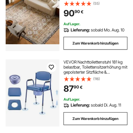
Wohnzimmerteppich im Vintage-
(55)
Stil, Innenmatte für Schlafzimmer,
90
90
€
Wohnzimmer, Kinderzimmer, Büro,
Braungrün
Auf Lager.
Lieferung:
sobald Mo. Aug. 10
Zum Warenkorb hinzufügen
VEVOR Nachttoilettenstuhl 181 kg
belastbar, Toilettensitzerhöhung mit
gepolsterter Sitzfläche &
Rückenlehne, abnehmbarer 5 L
(116)
Eimer, höhenverstellbarer
87
90
€
Toilettenstuhl (815-915 mm) für
Erwachsene
Auf Lager.
Lieferung:
sobald Di. Aug. 11
Zum Warenkorb hinzufügen