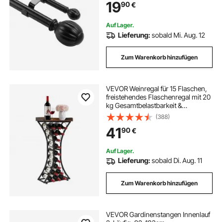
19
90
€
für Wohnzimmer Schlafzimmer
Fenster / Schwarz
Auf Lager.
Lieferung:
sobald Mi. Aug. 12
Zum Warenkorb hinzufügen
VEVOR Weinregal für 15 Flaschen,
freistehendes Flaschenregal mit 20
kg Gesamtbelastbarkeit &
Glashalter & Holzplatte,
(388)
Weinflaschenständer für Küche
41
90
€
Weinkeller Bar Wohnzimmer,
Weinflaschenhalter Schwarz
Auf Lager.
Lieferung:
sobald Di. Aug. 11
Zum Warenkorb hinzufügen
VEVOR Gardinenstangen Innenlauf