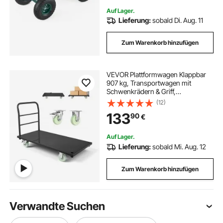
Auf Lager.
Lieferung:
sobald Di. Aug. 11
Zum Warenkorb hinzufügen
VEVOR Plattformwagen Klappbar
907 kg, Transportwagen mit
Schwenkrädern & Griff,
Lagerwagen, für Gepäcktransporte,
(12)
1220x610x815 mm Rollwagen,
133
90
€
Industriewagen für Lager,
Werkstatt, Fabrik
Auf Lager.
Lieferung:
sobald Mi. Aug. 12
Zum Warenkorb hinzufügen
Verwandte Suchen