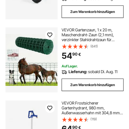
Zum Warenkorb hinzufügen
VEVOR Gartenzaun, 1 x 20 m,
Maschendraht-Zaun (2,1 mm),
verzinkter Stahldrahtzaun für
Rinder, Schweine & Schafe,
(641)
vinylbeschichteter Viehzaun für
54
90
€
Tiergehege, Käfigdraht,
Gartenzäune, Grün
Auf Lager.
Lieferung:
sobald Di. Aug. 11
Zum Warenkorb hinzufügen
VEVOR Frostsicherer
Gartenhydrant, 980 mm,
Außenwasserhahn mit 304,8 mm
Eingrabetiefe, G 3/4 Zoll
(119)
Rohranschluss &
64
90
€
Schlauchkupplung, bleifreier