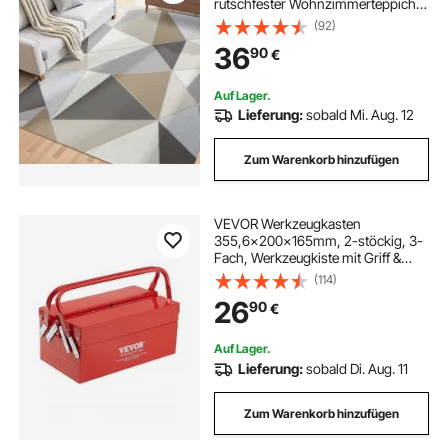
rutschfester Wohnzimmerteppich
im Modern-Stil, Innenmatte für
(92)
Schlafzimmer, Wohnzimmer,
36
90
€
Kinderzimmer, Eingangsbereich,
Anthrazitgrau
Auf Lager.
Lieferung:
sobald Mi. Aug. 12
Zum Warenkorb hinzufügen
VEVOR Werkzeugkasten
355,6x200x165mm, 2-stöckig, 3-
Fach, Werkzeugkiste mit Griff &
Schlossloch, pulverbeschichteter
(114)
Stahl, Werkzeugkoffer für Haushalt,
26
90
€
Fabrik, Lager, Reparaturwerkstatt,
rot
Auf Lager.
Lieferung:
sobald Di. Aug. 11
Zum Warenkorb hinzufügen