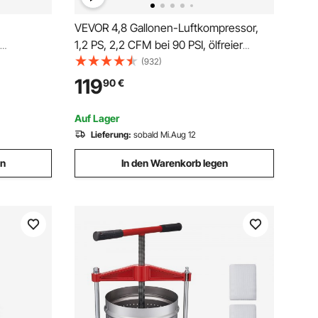
VEVOR 4,8 Gallonen-Luftkompressor,
1,2 PS, 2,2 CFM bei 90 PSI, ölfreier
e 40-705
Luftkompressortank und max. 116 PSI
(932)
Druck, 70 dB ultraleiser Kompressor für
119
90
€
sse für die
Autoreparatur, Reifenbefüllen,
 U-Gelenke
Spritzlackieren, Nageln von Holzarbeiten
Auf Lager
Lieferung:
sobald Mi.Aug 12
en
In den Warenkorb legen