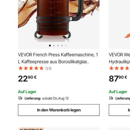
VEVOR French Press Kaffeemaschine, 1
VEVOR Wer
L Kaffeepresse aus Borosilikatglas
Hydraulikp
Teebereiter mit Edelstahlfilter,
Rahmenpre
(23)
Kaffeebereiter für Camping Reisen
mm Hubhö
22
87
90
€
90
€
Küche Restaurant, Kaffeezubereiter
Kohlenstof
Schwarz
Autobuchs
Auf Lager
Auf Lager
usw.
Lieferung:
sobald Do.Aug 13
Lieferun
In den Warenkorb legen
I