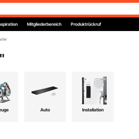
nspiration
Mitgliederbereich
Produktrückruf
nsfer
"
euge
Auto
Installation