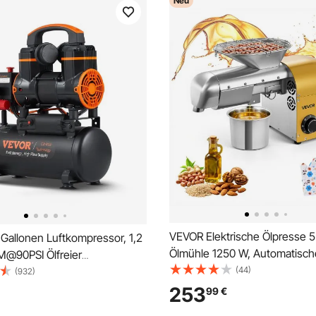
Neu
VEVOR Elektrische Ölpresse 5
Gallonen Luftkompressor, 1,2
Ölmühle 1250 W, Automatisch
M@90PSI Ölfreier
Ölpressmaschine mit Heiß- u
(44)
essortank & Max. 116PSI
(932)
Kaltpressung & Reinigungsbür
dB Ultra-Leise Kompressor für
253
99
€
Ölmaschine für Erdnüsse, Se
tur, Reifenbefüllen,