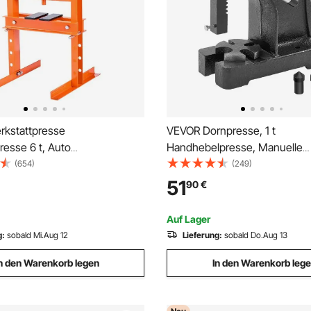
kstattpresse
VEVOR Dornpresse, 1 t
resse 6 t, Auto
Handhebelpresse, Manuelle
sse Presse 55-250 mm, 110
Dornpresse Präzisions Handp
(654)
(249)
he Manuelle Lagerpresse
mm Maximale Höhe, Manuelle
51
90
€
fstahl Werkstattpresse für die
Stanzpresse aus Gusseisen,
en, Kugelgelenke, U-Gelenke
Stanzen, Biegen, Strecken, F
Auf Lager
g:
sobald Mi.Aug 12
Lieferung:
sobald Do.Aug 13
n den Warenkorb legen
In den Warenkorb leg