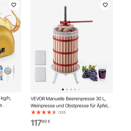
 kg/h,
VEVOR Manuelle Beerenpresse 30 L,
e
Weinpresse und Obstpresse für Äpfel,
nd
Weintrauben, Orangen und Gemüse,
(331)
ste,
Korb aus Massivem Buchenholz,
117
90
€
sam,
Apfelpresse mit 2 Filterbeuteln &