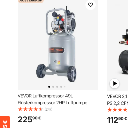
AUSVERKAUF
VEVOR Luftkompressor 49L
VEVOR 2,1 
Flüsterkompressor 2HP Luftpumpe
PS 2,2 CF
ölfrei 8bar Kompressor Einphasig
(247)
Luftkompr
Geräuschpegel ≤63dB Ideal zum
Druck, 70 
225
112
90
€
90
€
Aufpumpen von Reifen Autoreparaturen
Autorepara