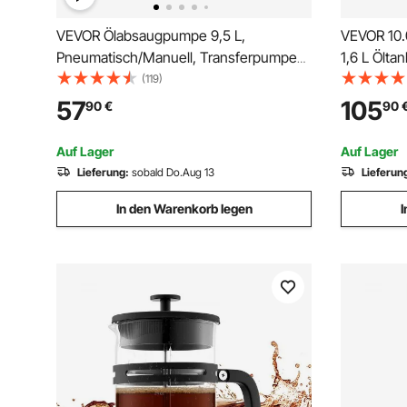
VEVOR Ölabsaugpumpe 9,5 L,
VEVOR 10.
Pneumatisch/Manuell, Transferpumpe
1,6 L Ölta
mit Schlauch & drei
1/4 Zoll E
(119)
Verlängerungsrohren, Ölwechselpumpe
mit Alumi
57
105
90
€
90
mit PE-Tank, Flüssigkeitsabsauger,
Autorepar
Ölpumpe für Autos, Rasenmäher, Boote
Hydraulik
Auf Lager
Auf Lager
Lieferung:
sobald Do.Aug 13
Lieferun
In den Warenkorb legen
I