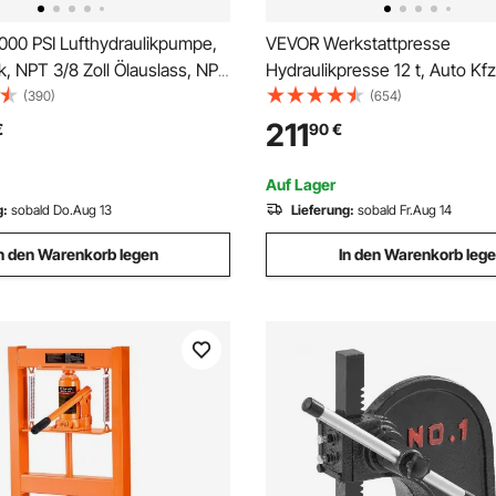
000 PSI Lufthydraulikpumpe,
VEVOR Werkstattpresse
nk, NPT 3/8 Zoll Ölauslass, NPT
Hydraulikpresse 12 t, Auto Kfz
inlass, Luftbetätigte Fußpumpe
Rahmenpresse Presse Orang
(390)
(654)
niumgehäuse, für
mm, Manuelle Lagerpresse
211
€
90
€
aturrahmenmaschine &
Kohlenstoffstahl Werkstattpre
presse
Autobuchsen, Kugelgelenke,
Auf Lager
usw.
g:
sobald Do.Aug 13
Lieferung:
sobald Fr.Aug 14
n den Warenkorb legen
In den Warenkorb leg