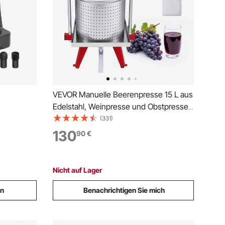
VEVOR Manuelle Beerenpresse 15 L aus
Edelstahl, Weinpresse und Obstpresse
resse, 150
für Äpfel, Weintrauben, Orangen und
(331)
 Desktop-
Gemüse, Apfelpresse mit 2
130
90
€
 zum
Filterbeuteln, 40 x 32 x 61 cm
ormen
Fruchtpresse Saftpresse
Nicht auf Lager
en
Benachrichtigen Sie mich