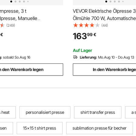
npresse, 3 t
VEVOR Elektrische Ölpresse 3
presse, Manuelle
Ölmühle 700 W, Automatische
e Präzisions Handpresse, 310
Ölpressmaschine mit Heißpre
(249)
(44)
le Höhe, Manuelle Desktop-
300 °C & Reinigungsbürste, 
163
€
99
€
se aus Gusseisen, zum
für Erdnüsse, Sesam, Sojabo
Biegen, Strecken, Formen
Mandeln, Edelstahl
Auf Lager
g:
sobald So.Aug 16
Lieferung:
Mo.Aug 10 - Do.Aug 13
n den Warenkorb legen
In den Warenkorb leg
s heat
personalisiert presse
shirt transfer press
a 
ssen
15x15 t shirt press
sublimation presse für becher