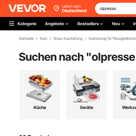
Liefern nach
Deutschland
Kategorie
Angebote
Bestsellers
Neu
I
Startseite
Auto
Shop-Ausstattung
Ausrüstung für Flüssigkeitstra
Suchen nach "
olpresse
Küche
Geräte
Werkz