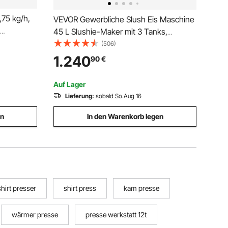
,75 kg/h,
VEVOR Gewerbliche Slush Eis Maschine
45 L Slushie-Maker mit 3 Tanks,
ssung bei
Crushed Ice-Maschine aus Edelstahl für
(506)
Ölmaschine
180 Tassen Margarita und Smoothies,
1.240
90
€
hnen und
Eis-Slush-Maschine für Zuhause
Gastronomie Cafés Bars
Auf Lager
Lieferung:
sobald So.Aug 16
en
In den Warenkorb legen
shirt presser
shirt press
kam presse
wärmer presse
presse werkstatt 12t