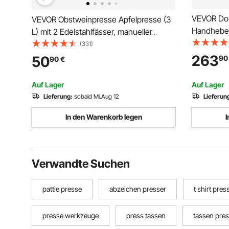
VEVOR Dor
VEVOR Obstweinpresse Apfelpresse (3
Handhebel
L) mit 2 Edelstahlfässer, manueller
Dornpress
Entsafter, Apfelweinpresse Apfelpresse
(331)
mm Maxima
Traubenpresse Olivenölpresse
263
50
90
90
€
Stanzpres
Handpresse Saftpresse mit T-Griff für
Stanzen, 
Küche
Auf Lager
Auf Lager
Lieferung:
sobald Mi.Aug 12
Lieferun
In den Warenkorb legen
I
Verwandte Suchen
pattie presse
abzeichen presser
t shirt pres
presse werkzeuge
press tassen
tassen pre