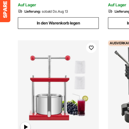
Malerarbeiten Holzarbeiten
Spritzlack
Auf Lager
Auf Lager
Lieferung:
sobald Do.Aug 13
Lieferun
In den Warenkorb legen
I
AUSVERKA