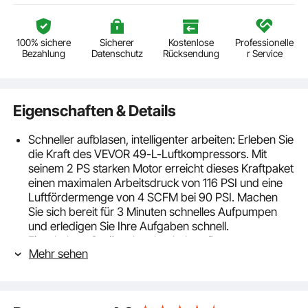
100% sichere
Sicherer
Kostenlose
Professionelle
Bezahlung
Datenschutz
Rücksendung
r Service
Eigenschaften & Details
Schneller aufblasen, intelligenter arbeiten: Erleben Sie
die Kraft des VEVOR 49-L-Luftkompressors. Mit
seinem 2 PS starken Motor erreicht dieses Kraftpaket
einen maximalen Arbeitsdruck von 116 PSI und eine
Luftfördermenge von 4 SCFM bei 90 PSI. Machen
Sie sich bereit für 3 Minuten schnelles Aufpumpen
und erledigen Sie Ihre Aufgaben schnell.
Einschalten, Geräusche abschalten: Der
Mehr sehen
geräuscharme VEVOR-Kompressor (63 dB) nutzt
eine ölfreie Technologie, die die Betriebsgeräusche
erheblich reduziert, eine ruhigere Arbeitsumgebung
schafft und Ihre Arbeitseffizienz verbessert.