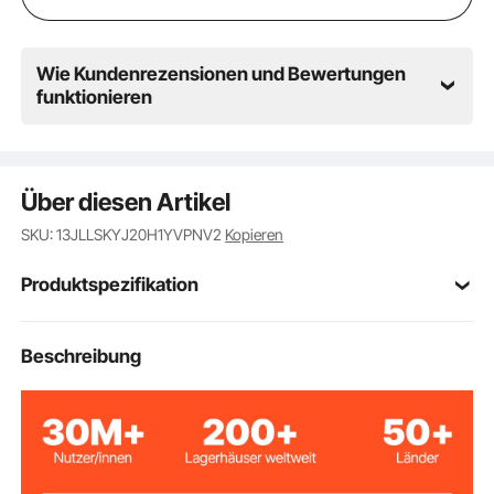
Installation bereit.
Wie Kundenrezensionen und Bewertungen
funktionieren
Über diesen Artikel
SKU: 13JLLSKYJ20H1YVPNV2
Kopieren
Produktspezifikation
Artikelmodellnum
Beschreibung
DOF1500-50V-Ⅱ
mer
Nennspannung /
Einphasig 230 V / 50 Hz
Frequenz