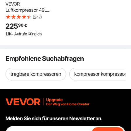
VEVOR
Luftkompressor 49L
Flüsterkompressor
(247)
2HP Luftpumpe ölfrei
225
90
€
8bar Kompressor
1.1K+ Aufrufe Kürzlich
Einphasig
Geräuschpegel ≤63dB
Ideal zum Aufpumpen
von Reifen
Empfohlene Suchabfragen
Autoreparaturen
Malerarbeiten
Holzarbeiten
tragbare kompressoren
kompressor kompressore
Melden Sie sich für unseren Newsletter an.