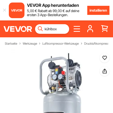
VEVOR App herunterladen
installieren
5
,00
€
Rabatt ab
99
,00
€
auf deine
ersten 3 App-Bestellungen.
Startseite
Werkzeuge
Luftkompressor-Werkzeuge
Druckluftkompressor