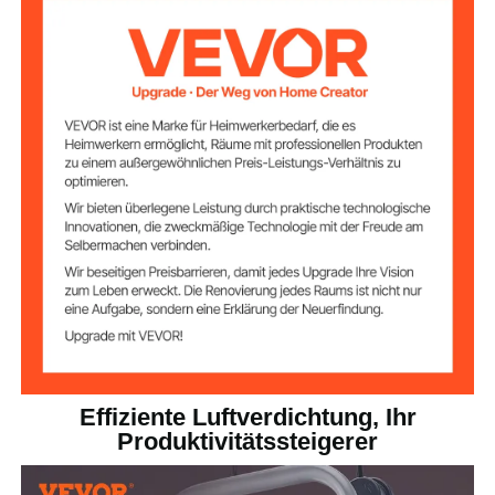
2 HP
Pferdestärken
49 L (13 Gallonen)
Tankinhalt
≤ 63 dB
Geräuschpegel
116 PSI (8 bar)
Max. Arbeitsdruck
Drucktragende
8 bar
Leistung
Luftstrom im
4 SCFM @ 90 PSI
kalten Zustand
30,5 kg (67,2 lbs)
Nettogewicht
Effiziente Luftverdichtung, Ihr
Produktivitätssteigerer
445 × 420 x 845 mm (17,5 x
Produktabmessun
gen
16,5 x 33,3 Zoll)