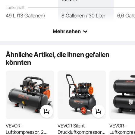
Tankinhalt
49 L (13 Gallonen)
8 Gallonen / 30 Liter
6,6 Gall
Mehr sehen
Ähnliche Artikel, die Ihnen gefallen
könnten
Unser elektrischer Druckluftkompressor ist mit 18-cm-Gummirädern für
mühelose Mobilität ausgestattet und kann in verschiedenen Arbeitsumgebungen
eingesetzt werden. Seine kompakte Struktur nimmt keinen Platz weg, sodass er
auch in engen Arbeitsbereichen leicht zu verstauen ist.
VEVOR-
VEVOR Silent
VEVOR-
Luftkompressor, 2
Druckluftkompressor
Luftkompres