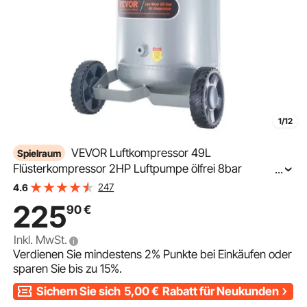
1/12
VEVOR Luftkompressor 49L
Spielraum
Flüsterkompressor 2HP Luftpumpe ölfrei 8bar
...
Kompressor Einphasig Geräuschpegel ≤63dB Ideal zum
247
4.6
Aufpumpen von Reifen Autoreparaturen Malerarbeiten
225
90
€
Holzarbeiten
Inkl. MwSt.
Verdienen Sie mindestens
2%
Punkte bei Einkäufen oder
sparen Sie bis zu
15%
.
Sichern Sie sich
5,00
€
Rabatt für Neukunden