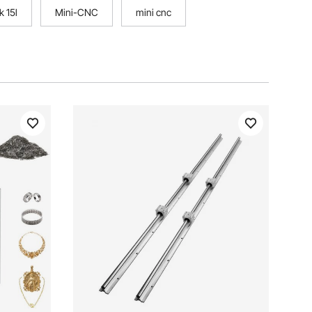
k 15l
Mini-CNC
mini cnc