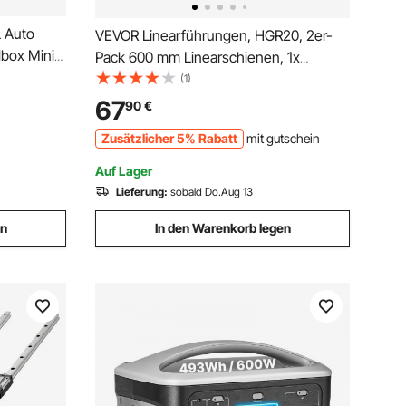
 Auto
VEVOR Linearführungen, HGR20, 2er-
box Mini-
Pack 600 mm Linearschienen, 1x
erbox
Kugelumlaufspindel, 4x. Gleitblöcke, mit
(1)
ing Lkw
BF12/BK12 Endstütze, Kupplung &
67
90
€
Muttergehäuse, für DIY-CNC-
Zusätzlicher 5% Rabatt
mit gutschein
Fräsmaschinen & Drehmaschinen
Auf Lager
Lieferung:
sobald Do.Aug 13
en
In den Warenkorb legen