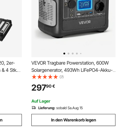
0, 2er-
VEVOR Tragbare Powerstation, 600W
& 4 Stk.
Solargenerator, 493Wh LiFePO4-Akku-
zise,
Backup mit 7 Ausgängen, Geeignet für
(7)
r, CNC-
Notfälle zu Hause, Camping im Freien,
297
90
€
Wohnmobilreisen (Solarpanel NICHT
Enthalten)
Auf Lager
Lieferung:
sobald Sa.Aug 15
en
In den Warenkorb legen