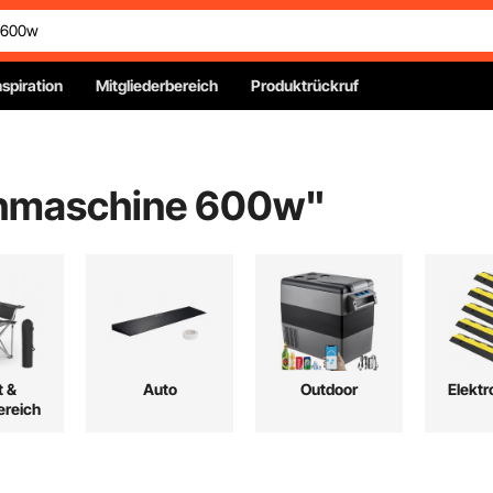
nspiration
Mitgliederbereich
Produktrückruf
ehmaschine 600w
"
t &
Auto
Outdoor
Elektr
reich