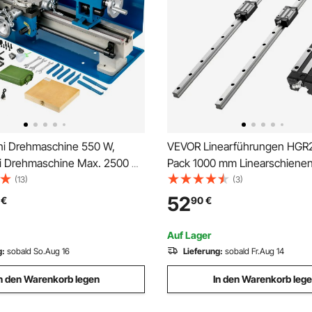
i Drehmaschine 550 W,
VEVOR Linearführungen HGR2
ni Drehmaschine Max. 2500 U
Pack 1000 mm Linearschienen 
allbank Drehmaschine, Metall
Gleitblöcke, rostfrei & hochprä
(13)
(3)
maschine,
Gleitschienen für Heimwerke
52
€
90
€
maschine, Gewinde 12-52 TPI,
Fräsen, Drehmaschinen,
ank metall, Zubehör Inkl.
Fräsmaschinen, 3D-Drucker
Auf Lager
g:
sobald So.Aug 16
Lieferung:
sobald Fr.Aug 14
n den Warenkorb legen
In den Warenkorb leg