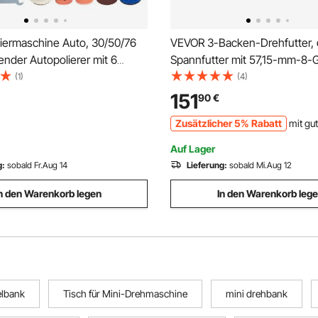
iermaschine Auto, 30/50/76
VEVOR 3-Backen-Drehfutter,
nder Autopolierer mit 6
Spannfutter mit 57,15-mm-8-
igkeiten 1000-4500RPM,
Trägerplatte, 4-200 mm Span
(1)
(4)
ifmaschinen inkl. Polierpad
mit T-Schlüsselschrauben, H
151
90
€
Poliergerät für Wachsen
Material, für Holz-Metall-
Zusätzlicher 5% Rabatt
mit gu
ratzerentfernung
Drehmaschinen
Auf Lager
g:
sobald Fr.Aug 14
Lieferung:
sobald Mi.Aug 12
n den Warenkorb legen
In den Warenkorb leg
elbank
Tisch für Mini-Drehmaschine
mini drehbank