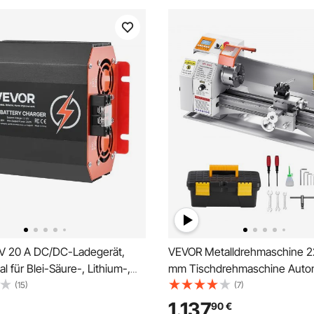
V 20 A DC/DC-Ladegerät,
VEVOR Metalldrehmaschine 
al für Blei-Säure-, Lithium-,
mm Tischdrehmaschine Autom
- und Nassbatterien,
Vorschub 2500 U/min Drehza
(15)
(7)
tes mehrstufiges Laden, für
Bürstenloser Motor, mit Zubeh
1.137
90
€