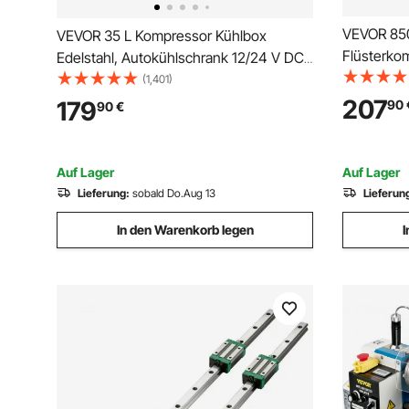
VEVOR 850
VEVOR 35 L Kompressor Kühlbox
Flüsterko
Edelstahl, Autokühlschrank 12/24 V DC
ölfrei Luf
& 220 V AC, Mini Kühlschrank Tragbar
(1,401)
−20 °C bis 20 °C, Isolierbox Ideal für
207
179
90
90
€
Auto Lkw Wohnmobil, Camping Urlaub
Auf Lager
Auf Lager
Lieferung:
sobald Do.Aug 13
Lieferun
In den Warenkorb legen
I