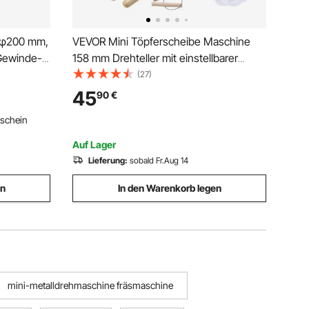
 φ200 mm,
VEVOR Mini Töpferscheibe Maschine
Gewinde-
158 mm Drehteller mit einstellbarer
nbereich
Rotationsgeschwindigkeit (0-140 U/min),
(27)
T300-
elektrische Tonscheibe mit
45
90
€
Tonformungswerkzeugen für
tschein
Heimwerken Töpferkurse, Grün rund
Auf Lager
Lieferung:
sobald Fr.Aug 14
en
In den Warenkorb legen
mini-metalldrehmaschine fräsmaschine