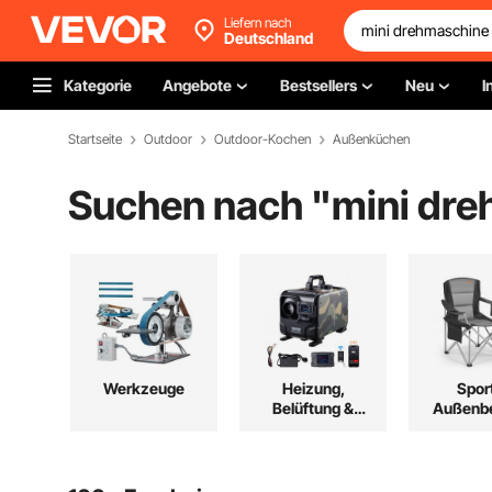
Liefern nach
Deutschland
Kategorie
Angebote
Bestsellers
Neu
I
Startseite
Outdoor
Outdoor-Kochen
Außenküchen
Suchen nach "
mini dr
Werkzeuge
Heizung,
Spor
Belüftung &
Außenbe
Kühlung