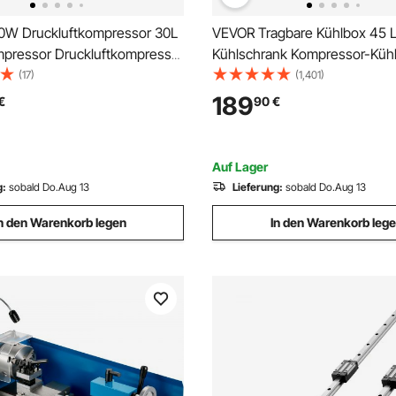
W Druckluftkompressor 30L
VEVOR Tragbare Kühlbox 45 L
mpressor Druckluftkompressor
Kühlschrank Kompressor-Kühl
tabgabe
Kühlschrank Elektrische Gefri
(17)
(1,401)
Gefrierschrank für Auto Camp
189
€
90
€
Boot
Auf Lager
g:
sobald Do.Aug 13
Lieferung:
sobald Do.Aug 13
n den Warenkorb legen
In den Warenkorb leg