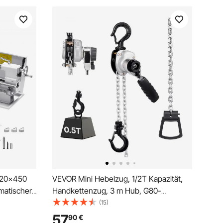
220x450
VEVOR Mini Hebelzug, 1/2T Kapazität,
atischer
Handkettenzug, 3 m Hub, G80-
hl 1250 W
Stahllegierungskette mit mechanischer
(15)
ör,
Doppelsperrklinkenbremse, Kettenzug
57
90
€