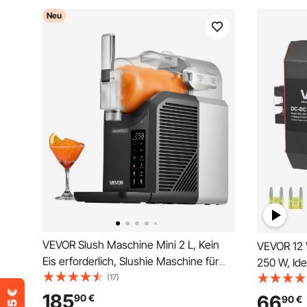
Neu
VEVOR Slush Maschine Mini 2 L, Kein
VEVOR 12 
Eis erforderlich, Slushie Maschine für
250 W, Ide
Zuhause mit Selbstreinigung und 6
(17)
AGM-, GEL
Voreingestellten Programmen,
intelligen
185
66
90
€
90
€