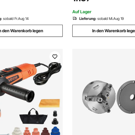
e, Nutzfahrzeuge, Boote,
Drehmaschine für die Bearbe
Präzisionsteilen
Auf Lager
g:
sobald Fr.Aug 14
Lieferung:
sobald Mi.Aug 19
n den Warenkorb legen
In den Warenkorb leg