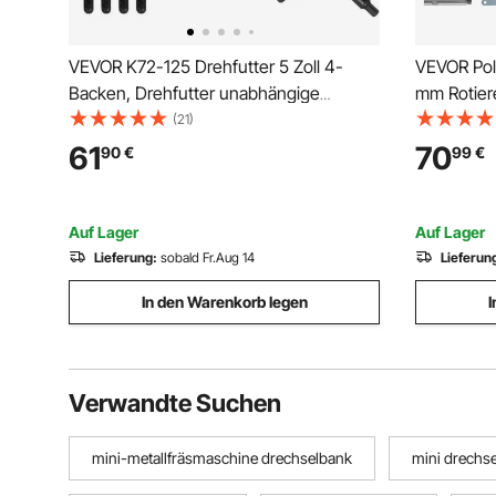
VEVOR K72-125 Drehfutter 5 Zoll 4-
VEVOR Pol
Backen, Drehfutter unabhängige
mm Rotiere
umkehrbare Backe, Metalldrehfutter
Geschwind
(21)
Drehmaschinenzubehör, für
600W Schle
61
70
90
€
99
€
Drehmaschinen
für Auto, 
Polieren K
Auf Lager
Auf Lager
Lieferung:
sobald Fr.Aug 14
Lieferun
In den Warenkorb legen
I
Verwandte Suchen
mini-metallfräsmaschine drechselbank
mini drechs