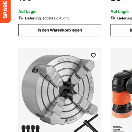
Zubereitung von Milchshakes, Frappés
Wohnmobil
und Gefrorenen Cocktails
Yachten
Auf Lager
Auf Lager
Lieferung:
sobald Do.Aug 13
Lieferun
In den Warenkorb legen
I