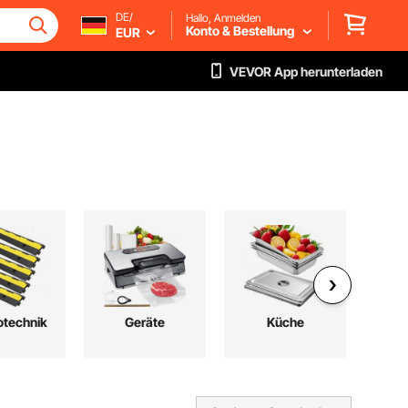
DE/
Hallo, Anmelden
Konto & Bestellung
EUR
VEVOR App herunterladen
otechnik
Geräte
Küche
Baum