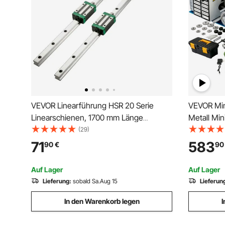
VEVOR Linearführung HSR 20 Serie
VEVOR Min
Linearschienen, 1700 mm Länge
Metall Mi
Linearwelle CNC Linearführung mit 4
/ Min, Met
(29)
HSR 20 UU Lagerblöcken, Linear
Mini Dreh
71
583
90
€
90
Führungsschiene für CNC-Maschine,
Tischdreh
Drehmaschinen, Linearführungsschiene
Mini Drehb
Auf Lager
Auf Lager
Lieferung:
sobald Sa.Aug 15
Lieferun
In den Warenkorb legen
I