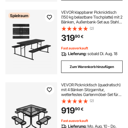
VEVOR klappbarer Picknicktisch
Spielraum
(150 kg belastbare Tischplatte) mit 2
Bänken, Außenbank-Set aus Stahl
mit Loch für Schirm, faltbarer
(2)
tragbarer Esstisch für Terrasse
319
90
€
Garten Hof Pool (schwarz)
Fast ausverkauft
Lieferung:
sobald Di. Aug. 18
Zum Warenkorb hinzufügen
VEVOR Picknicktisch (quadratisch)
mit 4 Bänken Sitzgarnitur,
wetterfestes Gartenmöbel-Set für
Terrasse, beschichtete Stahltische
(2)
mit Loch für Schirm, Gartengarnitur
919
90
€
für Hinterhof Veranda (schwarz)
Fast ausverkauft
Lieferung:
Mo. Aug. 10 - Do.