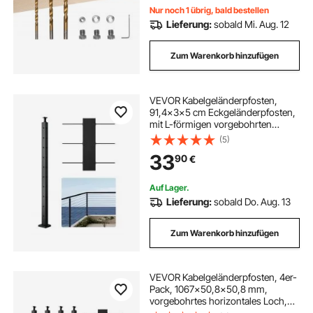
Nur noch 1 übrig, bald bestellen
Lieferung:
sobald Mi. Aug. 12
Zum Warenkorb hinzufügen
VEVOR Kabelgeländerpfosten,
91,4x3x5 cm Eckgeländerpfosten,
mit L-förmigen vorgebohrten
Löchern, SUS304 Edelstahl-
(5)
Geländerpfosten mit gebogener
33
90
€
Halterung, 1er-Set, Schwarz,
1JZLGZXHS914IVCFL001V0
Auf Lager.
Lieferung:
sobald Do. Aug. 13
Zum Warenkorb hinzufügen
VEVOR Kabelgeländerpfosten, 4er-
Pack, 1067x50,8x50,8 mm,
vorgebohrtes horizontales Loch,
Edelstahl SUS304, gebogene