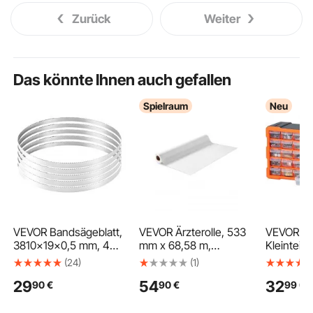
Zurück
Weiter
Das könnte Ihnen auch gefallen
Spielraum
Neu
VEVOR Bandsägeblatt,
VEVOR Ärzterolle, 533
VEVOR
3810x19x0,5 mm, 4
mm x 68,58 m,
Kleinteil
ZpZ, mit 18 HRC
Medirolle (12er-Pack),
40 Schub
(24)
(1)
gehärteten, scharfen
Einweg
Sortiment
29
54
32
90
€
90
€
99
€
Zähnen, SK5
Liegenabdeckung,
Wandmon
hochfester
Liegenrolle ideal für
Geeignet,
Kohlenstoffstahl, 0,75
Spas,
Belastbar