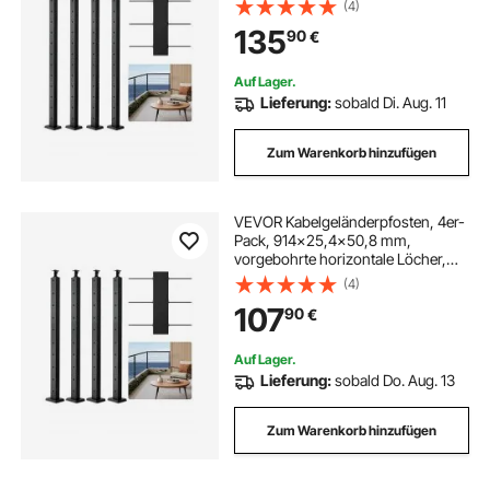
(4)
horizontale Halterung, für Handlauf,
135
90
€
Balustrade, schwarz,
4JZLGZXHS106URZU0001V0
Auf Lager.
Lieferung:
sobald Di. Aug. 11
Zum Warenkorb hinzufügen
VEVOR Kabelgeländerpfosten, 4er-
Pack, 914x25,4x50,8 mm,
vorgebohrte horizontale Löcher,
Edelstahl SUS304, gebogene
(4)
horizontale Halterung, für Handlauf,
107
90
€
Balustrade, schwarz,
4JZLGZXHS914UUOI6001V0
Auf Lager.
Lieferung:
sobald Do. Aug. 13
Zum Warenkorb hinzufügen