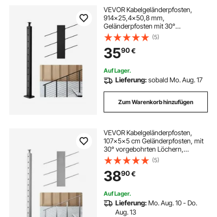
VEVOR Kabelgeländerpfosten,
914x25,4x50,8 mm,
Geländerpfosten mit 30°
vorgebohrten Löchern, SUS304
(5)
Edelstahl, horizontale & gebogene
35
90
€
Halterung, für Handlauf, Schwarz,
1JZLGZXHS91402OS1001V0
Auf Lager.
Lieferung:
sobald Mo. Aug. 17
Zum Warenkorb hinzufügen
VEVOR Kabelgeländerpfosten,
107x5x5 cm Geländerpfosten, mit
30° vorgebohrten Löchern,
Edelstahl mit horizontaler und
(5)
gebogener Halterung, 1 Stück,
38
90
€
Silber, 1JZLGZXYS1062TLWC001V0
Auf Lager.
Lieferung:
Mo. Aug. 10 - Do.
Aug. 13