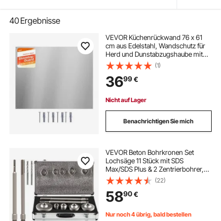
40
Ergebnisse
VEVOR Küchenrückwand 76 x 61
cm aus Edelstahl, Wandschutz für
Herd und Dunstabzugshaube mit
Vorgebohrten Löchern, Robuste
(1)
Rückwand Spritzschutz für Küche,
36
99
€
Kochen und Praktische
Aufbewahrung, Silber
Nicht auf Lager
Benachrichtigen Sie mich
VEVOR Beton Bohrkronen Set
Lochsäge 11 Stück mit SDS
Max/SDS Plus & 2 Zentrierbohrer,
Steckdosenbohrer Dosensenker
(22)
Kronenbohrer für Mauerwerk 30-
58
90
€
100 mm Ziegel Beton Zement Stein
Wandmaterial
Nur noch 4 übrig, bald bestellen