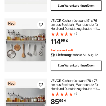
Zum Warenkorb hinzufügen
VEVOR Küchenrückwand 91 x 76
Neu
cm aus Edelstahl, Wandschutz für
Herd und Dunstabzugshaube mit
Ablage, Haken und Vorgebohrten
(1)
Löchern, Robuste Rückwand für
114
99
€
Küche, Kochen und Praktische
Aufbewahrung
Fast ausverkauft
Lieferung:
sobald Mi. Aug. 12
Zum Warenkorb hinzufügen
VEVOR Küchenrückwand 76 x 76
Neu
cm aus Edelstahl, Wandschutz für
Herd und Dunstabzugshaube mit
Ablage, Haken und Vorgebohrten
(1)
Löchern, Robuste Rückwand für
85
99
€
Küche, Kochen und Praktische
Aufbewahrung