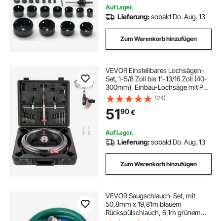
Auf Lager.
diamant-bohrkrone
Lieferung:
sobald Do. Aug. 13
Zum Warenkorb hinzufügen
diamantbohrer lochsäge set
VEVOR Einstellbares Lochsägen-
Set, 1-5/8 Zoll bis 11-13/16 Zoll (40-
300mm), Einbau-Lochsäge mit PC-
Staubschutz, Zwei austauschbare
(24)
Zentrierbohrer, für Einbauleuchten,
51
90
€
Deckenlautsprecher, V. Entlöcher
Auf Lager.
Lieferung:
sobald Do. Aug. 13
Zum Warenkorb hinzufügen
VEVOR Saugschlauch-Set, mit
50,8mm x 19,81m blauem
Rückspülschlauch, 6,1m grünem
Saugschlauch & Stahlsieb mit