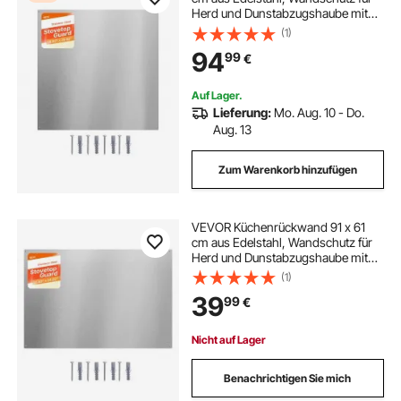
Herd und Dunstabzugshaube mit
Vorgebohrten Löchern, Robuste
(1)
Rückwand Spritzschutz für Küche,
94
99
€
Kochen und Praktische
Aufbewahrung, Silber
Auf Lager.
Lieferung:
Mo. Aug. 10 - Do.
Aug. 13
Zum Warenkorb hinzufügen
VEVOR Küchenrückwand 91 x 61
cm aus Edelstahl, Wandschutz für
Herd und Dunstabzugshaube mit
Vorgebohrten Löchern, Robuste
(1)
Rückwand Spritzschutz für Küche,
39
99
€
Kochen und Praktische
Aufbewahrung, Silber
Nicht auf Lager
Benachrichtigen Sie mich