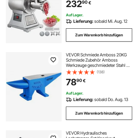
232
90
€
Fleischwolfmaschine
Wurstfüllmaschine Silber
Auf Lager.
Lieferung:
sobald Mi. Aug. 12
Zum Warenkorb hinzufügen
VEVOR Schmiede Amboss 20KG
Schmiede Zubehör Amboss
Werkzeuge geschmiedeter Stahl mit
rundem und quadratischem Loch
(138)
robust
78
90
€
Auf Lager.
Lieferung:
sobald Do. Aug. 13
Zum Warenkorb hinzufügen
VEVOR Hydraulisches