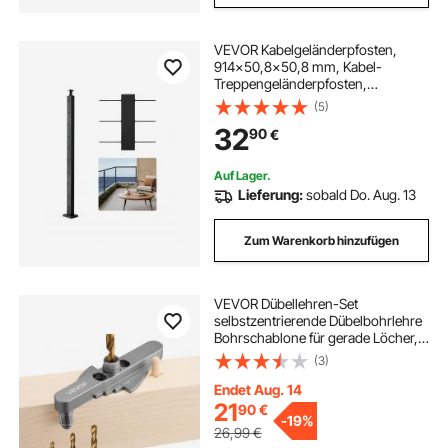
VEVOR Kabelgeländerpfosten,
914x50,8x50,8 mm, Kabel-
Treppengeländerpfosten,
vorgebohrte horizontale Löcher,
(5)
Edelstahl SUS304, für Handlauf,
32
90
€
Balustrade, schwarz,
1JZLGZXHS9148RVYS001V0
Auf Lager.
Lieferung:
sobald Do. Aug. 13
Zum Warenkorb hinzufügen
VEVOR Dübellehren-Set
selbstzentrierende Dübelbohrlehre
Bohrschablone für gerade Löcher,
mit Bohrersatz 6,4/7,9/9,5 mm und
(3)
Bohrer-Anschlagringsatz,
Holzbearbeitungswerkzeuge zum
Endet Aug. 14
Bohren, Markieren
21
90
€
-
19%
26,99
€