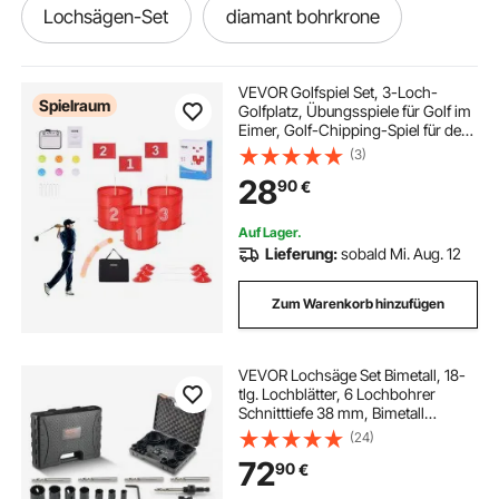
Lochsägen-Set
diamant bohrkrone
diamant bohrkrone m14
VEVOR Golfspiel Set, 3-Loch-
Spielraum
Golfplatz, Übungsspiele für Golf im
Eimer, Golf-Chipping-Spiel für den
diamant lochsäge set fliesen
Außenbereich, tragbares Outdoor-
(3)
Golfspiel für Rasen, Hof, Camping,
28
90
€
Park, Strand
diamant lochsäge set
lochsäge set bimetall
Auf Lager.
Lieferung:
sobald Mi. Aug. 12
diamant bohrkronen bohrkronen
Zum Warenkorb hinzufügen
diamant fliesenbohrer
VEVOR Lochsäge Set Bimetall, 18-
tlg. Lochblätter, 6 Lochbohrer
diamant bohrkrone fliesen
Schnitttiefe 38 mm, Bimetall
Lochsägensatz Bohrmaschine
(24)
Zubehör, Profi Lochsägen zum
lochsäge 22 mm
pvc holz lochsägensatz
72
90
€
Bohren von Holz, Eisen, Kunststoff
und PVC usw.