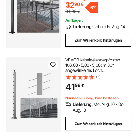
1JZLGZHS1067CSWRBV0
32
90
€
-
6%
34,99
€
Auf Lager.
Lieferung:
sobald Fr Aug. 14
Zum Warenkorb hinzufügen
VEVOR Kabelgeländerpfosten
106,68x5,08x5,08cm 30°
abgewinkeltes Loch
Treppengeländerpfosten 12
(2)
vorgebohrte Löcher SUS304
41
99
€
Edelstahl-Pfosten mit gebogener
Halterung Silber
1JZLGZ1067556VUN5V0
Nur noch 3 übrig, bald bestellen
Lieferung:
Mo. Aug. 10 - Do.
Aug. 13
Zum Warenkorb hinzufügen