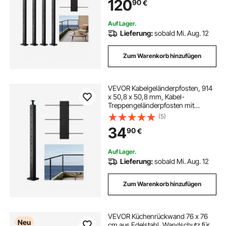
120
90
€
Balustrade, schwarz,
4JZLGZXHS914MY65M001V0
Auf Lager.
Lieferung:
sobald Mi. Aug. 12
Zum Warenkorb hinzufügen
VEVOR Kabelgeländerpfosten, 914
x 50,8 x 50,8 mm, Kabel-
Treppengeländerpfosten mit
vorgebohrten Löchern L, SUS304
(5)
Edelstahl, für Handlauf,
34
90
€
Balustraden, Schwarz,
1JZLGZXHS914ZPBNY001V0
Auf Lager.
Lieferung:
sobald Mi. Aug. 12
Zum Warenkorb hinzufügen
VEVOR Küchenrückwand 76 x 76
Neu
cm aus Edelstahl, Wandschutz für