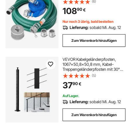
(6)
rundem Loch, Camlocks,
108
90
€
Klemmen, Cam & Groove-Adapter,
für verschiedene Zwecke
Nur noch 3 übrig, bald bestellen
Lieferung:
sobald Mi. Aug. 12
Zum Warenkorb hinzufügen
VEVOR Kabelgeländerpfosten,
1067x50,8x50,8 mm, Kabel-
Treppengeländerpfosten mit 30°
vorgebohrten Löchern, SUS304
(5)
Edelstahl, für Handlauf,
37
90
€
Balustraden, Schwarz,
1JZLGZXHS106W3XAA001V0
Auf Lager.
Lieferung:
sobald Mi. Aug. 12
Zum Warenkorb hinzufügen