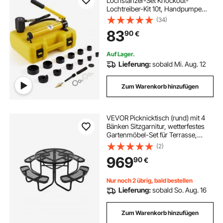
Lochstanzer-Set Knockout-
Lochtreiber-Kit 10t, Handpumpe
Stahl Lochwerkzeug mit 6
(34)
Stanzformen Stanzen 12,7, 19,05,
83
90
€
25,4, 31,75, 38,1, 50,8mm,
Hydraulik Puncher Lochstanzen
Auf Lager.
Lieferung:
sobald Mi. Aug. 12
Zum Warenkorb hinzufügen
VEVOR Picknicktisch (rund) mit 4
Bänken Sitzgarnitur, wetterfestes
Gartenmöbel-Set für Terrasse,
beschichtete Stahltische mit Loch
(2)
für Schirm, Gartengarnitur für
969
90
€
Hinterhof Veranda (schwarz)
Nur noch 2 übrig, bald bestellen
Lieferung:
sobald So. Aug. 16
Zum Warenkorb hinzufügen