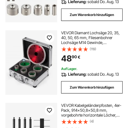
Lieferung:
sobald Do. Aug. 13
Zum Warenkorb hinzufügen
VEVOR Diamant Lochsäge 20, 35,
40, 50, 65 mm, Fliesenbohrer
Lochsäge M14 Gewinde,
Diamantbohrer 1,4 mm Klingen
(119)
Dicke, Glasbohrer mit 5 Bohrern
48
90
€
und Einer Klinge,
Folienschweißgerät für Fliesen,
Granit
Auf Lager.
Lieferung:
sobald Do. Aug. 13
Zum Warenkorb hinzufügen
VEVOR Kabelgeländerpfosten, 4er-
Pack, 914x50,8x50,8 mm,
vorgebohrte horizontale Löcher,
Edelstahl SUS304, gebogene
(4)
horizontale Halterung, für Handlauf,