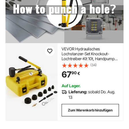
VEVOR Hydraulisches
Lochstanzer-Set Knockout-
Lochtreiber-Kit 10t, Handpumpe
Stahl Lochwerkzeug mit 6
(34)
Stanzformen Stanzen 12,7, 19,05,
67
90
€
25,4, 31,75, 38,1, 50,8mm,
Zylinder Lochstanze
Hydraulikpumpe
Auf Lager.
Lieferung:
sobald Do. Aug.
13
Zum Warenkorb hinzufügen