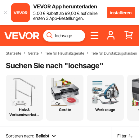
VEVOR App herunterladen
installieren
5
,00
€
Rabatt ab
99
,00
€
auf deine
ersten 3 App-Bestellungen.
Startseite
Geräte
Teile für Haushaltsgeräte
Teile für Dunstabzugshauben
Suchen Sie nach "
lochsage
"
Holz &
Geräte
Werkzeuge
Verbundwerkstof
fe
Sortieren nach:
Beliebt
Filter