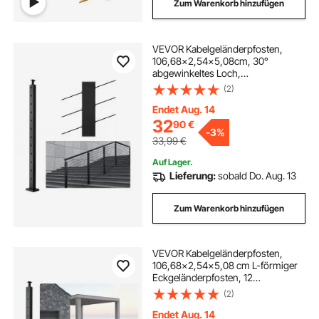
Zum Warenkorb hinzufügen
VEVOR Kabelgeländerpfosten,
106,68x2,54x5,08cm, 30°
abgewinkeltes Loch,
Treppengeländerpfosten, 12
(2)
vorgebohrte Löcher, SUS304
Edelstahl-Pfosten mit gebogener
Endet Aug. 14
Halterung,
32
90
€
-
3%
1JZLGZHS1067HNEKBV0
33,99
€
Auf Lager.
Lieferung:
sobald Do. Aug. 13
Zum Warenkorb hinzufügen
VEVOR Kabelgeländerpfosten,
106,68x2,54x5,08 cm L-förmiger
Eckgeländerpfosten, 12
vorgebohrte Löcher, SUS304
(2)
Edelstahl Geländerpfosten mit
gebogener Halterung, 1er-Pack,
Endet Aug. 14