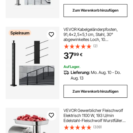
Zum Warenkorb hinzufügen
VEVOR Kabelgeländerpfosten,
Spielraum
91,4x2,5x5,1 cm, Stahl, 30°
abgewinkeltes Loch, 10
vorgebohrte Löcher, SUS304
(2)
Edelstahl-Kabelgeländerpfosten mit
37
99
€
gebogener Halterung, schwarz,
1JZLGZHS91424HS5GV0
Auf Lager.
Lieferung:
Mo. Aug. 10 - Do.
Aug. 13
Zum Warenkorb hinzufügen
VEVOR Gewerblicher Fleischwolf
Elektrisch 1100 W, 193 U/min
Edelstahl-Fleischwolf Wurstfüller
mit Lochscheiben und Stopfer,
(339)
Hochleistungs-