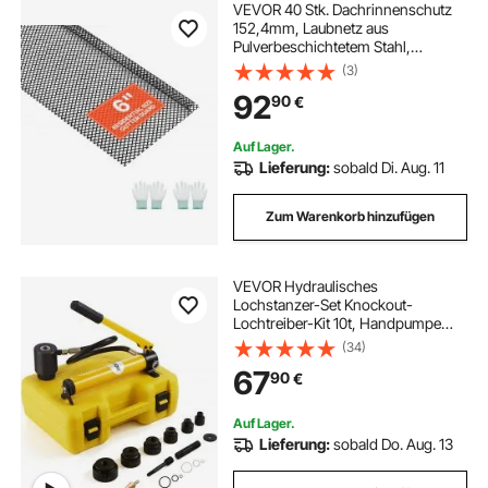
VEVOR 40 Stk. Dachrinnenschutz
152,4mm, Laubnetz aus
Pulverbeschichtetem Stahl,
Dachrinnenlaubschutz
(3)
Zuschneidbar mit 36,58m
92
90
€
Gesamtlänge, Laubschutzgitter mit
6mm Löchern für Häuser Carports,
Schwarz
Auf Lager.
Lieferung:
sobald Di. Aug. 11
Zum Warenkorb hinzufügen
VEVOR Hydraulisches
Lochstanzer-Set Knockout-
Lochtreiber-Kit 10t, Handpumpe
Stahl Lochwerkzeug mit 6
(34)
Stanzformen Stanzen 12,7, 19,05,
67
90
€
25,4, 31,75, 38,1, 50,8mm, Zylinder
Lochstanze Hydraulikpumpe
Auf Lager.
Lieferung:
sobald Do. Aug. 13