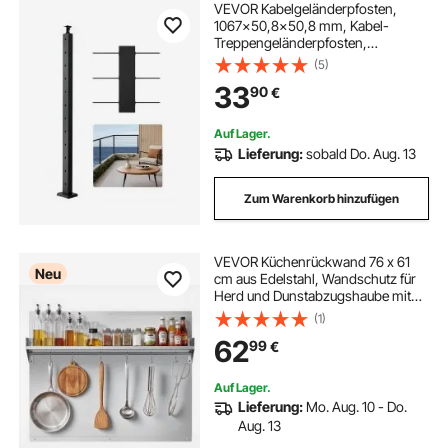
VEVOR Kabelgeländerpfosten,
1067x50,8x50,8 mm, Kabel-
Treppengeländerpfosten,
vorgebohrte horizontale Löcher,
(5)
Edelstahl SUS304, für Handlauf,
33
90
€
Balustrade, schwarz,
1JZLGZXHS106AWJO6001V0
Auf Lager.
Lieferung:
sobald Do. Aug. 13
Zum Warenkorb hinzufügen
VEVOR Küchenrückwand 76 x 61
Neu
cm aus Edelstahl, Wandschutz für
Herd und Dunstabzugshaube mit
Ablage, Haken und Vorgebohrten
(1)
Löchern, Robuste Rückwand für
62
99
€
Küche, Kochen und Praktische
Aufbewahrung
Auf Lager.
Lieferung:
Mo. Aug. 10 - Do.
Aug. 13