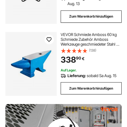
Aug. 13
Zum Warenkorb hinzufügen
VEVOR Schmiede Amboss 60 kg
Schmiede Zubehör Amboss
Werkzeuge geschmiedeter Stahl mit
rundem und quadratischem Loch
(138)
robust
338
90
€
Auf Lager.
Lieferung:
sobald Sa Aug. 15
Zum Warenkorb hinzufügen