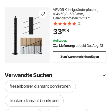
VEVOR Kabelgeländerpfosten,
914x50,8x50,8 mm,
Geländerpfosten mit 30°
vorgebohrten Löchern, SUS304
(5)
Edelstahl, gebogene Halterung, für
33
90
€
Handlauf, Balustraden, Schwarz,
1JZLGZXHS914YIVIS001V0
Auf Lager.
Lieferung:
sobald Do. Aug. 13
Zum Warenkorb hinzufügen
Verwandte Suchen
fliesenbohrer diamant bohrkronen
trocken diamant bohrkrone