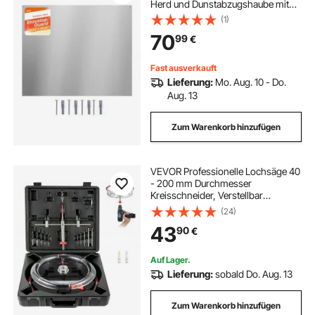
Herd und Dunstabzugshaube mit
Vorgebohrten Löchern, Robuste
(1)
Rückwand Spritzschutz für Küche,
70
99
€
Kochen und Praktische
Aufbewahrung, Silber
Fast ausverkauft
Lieferung:
Mo. Aug. 10 - Do.
Aug. 13
Zum Warenkorb hinzufügen
VEVOR Professionelle Lochsäge 40
- 200 mm Durchmesser
Kreisschneider, Verstellbar
Durchmessergröße Lochbohrer mit
(24)
Staubschutzhülle, für
43
90
€
Lüftungslöcher, Einbauleuchten auf
Sheetrock-Kunststoffe, Holz
Auf Lager.
Lieferung:
sobald Do. Aug. 13
Zum Warenkorb hinzufügen