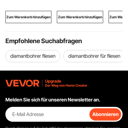
Zoll Breite, Ersatz für
Kindertagesstätten,
Sortierka
gängige
Ärzte, Chiropraktiker,
Doppelver
Holzbearbeitungs-
Untersuchungs- &
Aufbewah
Zum Warenkorb hinzufügen
Zum Warenkorb hinzufügen
Zum Warenk
Bandsägen, 1 Set
Massagetische, weiß
Eisenwar
Kleinteile
Empfohlene Suchabfragen
diamantbohrer fliesen
diamantbohrer für fliesen
Melden Sie sich für unseren Newsletter an.
E-Mail Adresse
Abonnieren