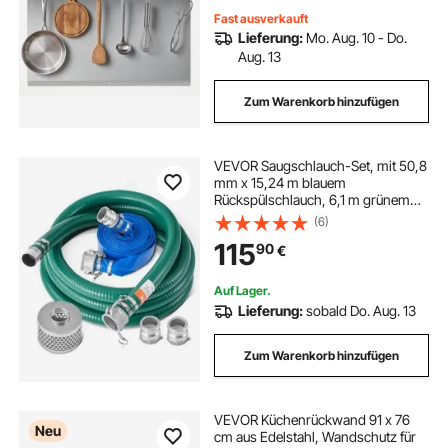
Fast ausverkauft
Lieferung:
Mo. Aug. 10 - Do.
Aug. 13
Zum Warenkorb hinzufügen
VEVOR Saugschlauch-Set, mit 50,8
mm x 15,24 m blauem
Rückspülschlauch, 6,1 m grünem
Saugschlauch & Stahlsieb mit
(6)
rundem Loch, Camlocks,
115
90
€
Klemmen, Cam & Groove-Adapter,
für verschiedene Zwecke
Auf Lager.
Lieferung:
sobald Do. Aug. 13
Zum Warenkorb hinzufügen
VEVOR Küchenrückwand 91 x 76
Neu
cm aus Edelstahl, Wandschutz für