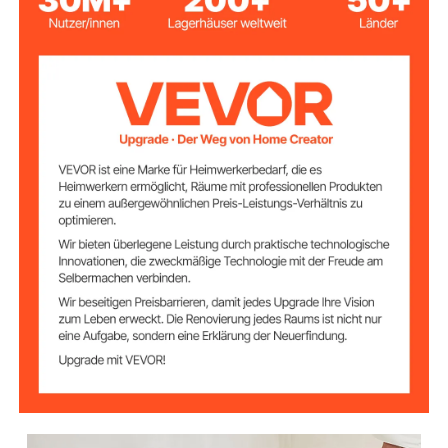
Bohrkronengröße
30 / 40 / 65 / 80 / 100
(mm)
Länge
11,8 Zoll / 300 mm
Verbindungsschaf
t
Länge
4,33 Zoll / 110 mm
Zentrierbohrer