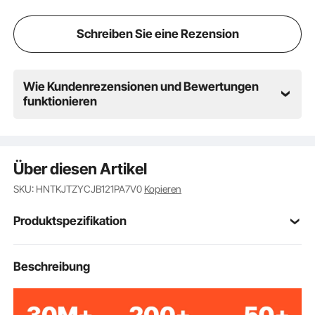
Schreiben Sie eine Rezension
Wie Kundenrezensionen und Bewertungen
funktionieren
Über diesen Artikel
SKU: HNTKJTZYCJB121PA7V0
Kopieren
Produktspezifikation
Kohlenstoffstahl
Material
Beschreibung
Bohrkronengröße
1,2 / 1,6 / 2,6 / 3,1 / 3,9
(Zoll)