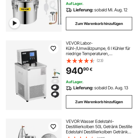
Auf Lager.
Lieferung:
sobald Mi. Aug. 12
Zum Warenkorb hinzufügen
VEVOR Labor-
Kühl-/Umwälzpumpe, 6 l Kühler für
niedrige Temperaturen,
Kühlflüssigkeit im Labor, -20 °C bis
(23)
100 °C, Umwälzpumpen-Kühler,
940
90
€
LCD-Display, Wasserbad-
Umwälzkühler aus Edelstahl 304
Auf Lager.
Lieferung:
sobald Do. Aug. 13
Zum Warenkorb hinzufügen
VEVOR Wasser Edelstahl-
Destillierkolben 50L Getränk Destille
Edelstahl Destillierkolben Getränk
Destillation