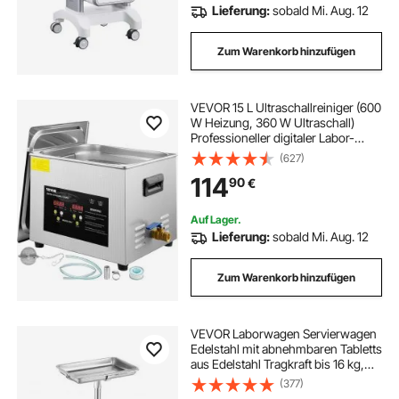
Lieferung:
sobald Mi. Aug. 12
Zum Warenkorb hinzufügen
VEVOR 15 L Ultraschallreiniger (600
W Heizung, 360 W Ultraschall)
Professioneller digitaler Labor-
Ultraschall-Teilereiniger mit
(627)
Heizungstimer für die Reinigung
114
90
€
von Glaszahninstrumenten
Auf Lager.
Lieferung:
sobald Mi. Aug. 12
Zum Warenkorb hinzufügen
VEVOR Laborwagen Servierwagen
Edelstahl mit abnehmbaren Tabletts
aus Edelstahl Tragkraft bis 16 kg,
einstellbare Höhe 64-101cm,
(377)
medizinisches Tablett für Spa Salon