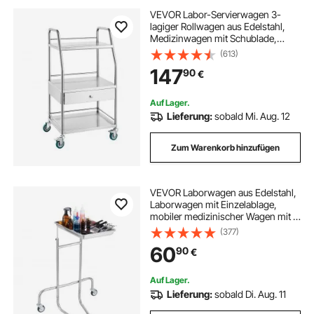
VEVOR Labor-Servierwagen 3-
lagiger Rollwagen aus Edelstahl,
Medizinwagen mit Schublade,
Zahnmedizinischer Rollwagen mit
(613)
feststellbaren Rädern, für Labor
147
90
€
Krankenhaus Zahnarzt Dentallabor
Auf Lager.
Lieferung:
sobald Mi. Aug. 12
Zum Warenkorb hinzufügen
VEVOR Laborwagen aus Edelstahl,
Laborwagen mit Einzelablage,
mobiler medizinischer Wagen mit 2
leisen Rädern, Laborrollwagen für
(377)
Labor, Klinik, Krankenhaus, Salon
60
90
€
Auf Lager.
Lieferung:
sobald Di. Aug. 11