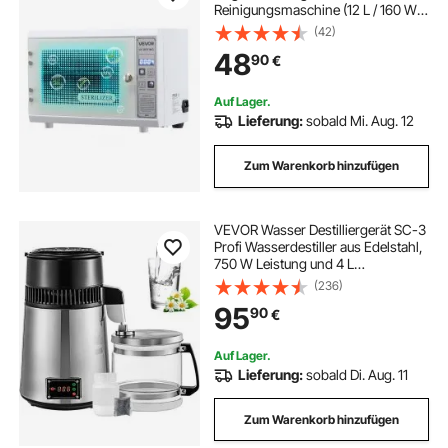
Reinigungsmaschine (12 L / 160 W)
multifunktionale Nagelreiniger
(42)
Sterilisator mit Timer-Einstellung,
48
90
€
Reinigungskabinett mit Tür aus
gehärtetem Glas, für Labore
Auf Lager.
Lieferung:
sobald Mi. Aug. 12
Zum Warenkorb hinzufügen
VEVOR Wasser Destilliergerät SC-3
Profi Wasserdestiller aus Edelstahl,
750 W Leistung und 4 L
Fassungsvermögen
(236)
Wasserdestilliergerät, für Labors,
95
90
€
Krankenhäuser, Büros,
Destillationseffizienz 1L / h
Auf Lager.
Lieferung:
sobald Di. Aug. 11
Zum Warenkorb hinzufügen