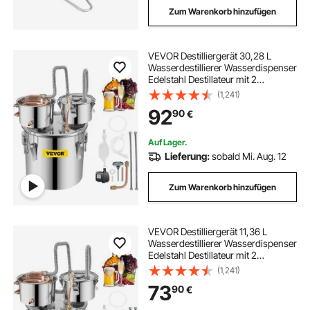
Zum Warenkorb hinzufügen
VEVOR Destilliergerät 30,28 L
Wasserdestillierer Wasserdispenser
Edelstahl Destillateur mit 2
Kondensationsfass Destiller
(1,241)
Zubehör
92
90
€
Auf Lager.
Lieferung:
sobald Mi. Aug. 12
Zum Warenkorb hinzufügen
VEVOR Destilliergerät 11,36 L
Wasserdestillierer Wasserdispenser
Edelstahl Destillateur mit 2
Kondensationsfass Destiller
(1,241)
Zubehör
73
90
€