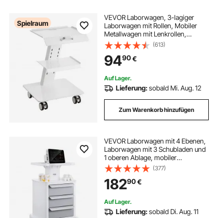
VEVOR Laborwagen, 3-lagiger
Spielraum
Laborwagen mit Rollen, Mobiler
Metallwagen mit Lenkrollen,
Servierwagen Klinikwagen mit
(613)
Tablett und 100 kg Tragkraft, für
94
90
€
Labor, Klinik, Schönheitssalon
Auf Lager.
Lieferung:
sobald Mi. Aug. 12
Zum Warenkorb hinzufügen
VEVOR Laborwagen mit 4 Ebenen,
Laborwagen mit 3 Schubladen und
1 oberen Ablage, mobiler
medizinischer Wagen aus ABS-
(377)
Material, Laborrollwagen mit 4
182
90
€
leisen Rädern für Labor, Klinik,
Krankenhaus, Salon, weiß
Auf Lager.
Lieferung:
sobald Di. Aug. 11