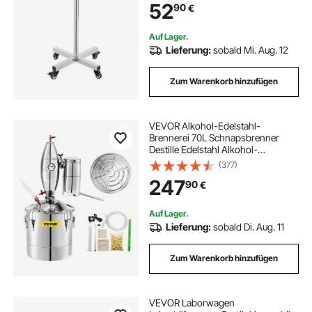
52
90
€
Klinik Körperpflege Silber
Auf Lager.
Lieferung:
sobald Mi. Aug. 12
Zum Warenkorb hinzufügen
VEVOR Alkohol-Edelstahl-
Brennerei 70L Schnapsbrenner
Destille Edelstahl Alkohol-
Destillierkolben Schwarzbrennerei
(377)
Destillation
247
90
€
Auf Lager.
Lieferung:
sobald Di. Aug. 11
Zum Warenkorb hinzufügen
VEVOR Laborwagen