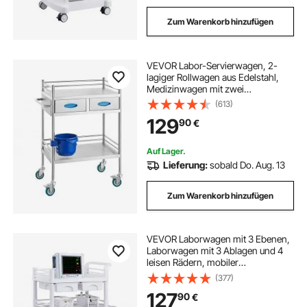
Zum Warenkorb hinzufügen
VEVOR Labor-Servierwagen, 2-
lagiger Rollwagen aus Edelstahl,
Medizinwagen mit zwei
Schubladen, Zahnarztwagen mit
(613)
feststellbaren Rädern und einem
129
90
€
Eimer, für Labor, Krankenhaus,
Zahnarztgebrauch
Auf Lager.
Lieferung:
sobald Do. Aug. 13
Zum Warenkorb hinzufügen
VEVOR Laborwagen mit 3 Ebenen,
Laborwagen mit 3 Ablagen und 4
leisen Rädern, mobiler
medizinischer Wagen aus PP-
(377)
Material, Laborrollwagen mit 3
127
90
€
Mülleimern für Labor, Klinik,