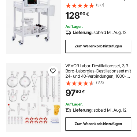
mobiler medizinischer Wagen aus
(377)
PP-Material, Laborrollwagen mit 3
128
90
€
Mülleimern für Labor, Klinik,
Krankenhaus, Salon, weiß
Auf Lager.
Lieferung:
sobald Mi. Aug. 12
Zum Warenkorb hinzufügen
VEVOR Labor-Destillationsset, 3,3-
Boro-Laborglas-Destillationsset mit
24- und 40-Verbindungen, 1000-
ml-Destillationsgeräte-Set für
(185)
Ätherische Öle, 32-teiliges Set mit
97
90
€
Glaswaren
Auf Lager.
Lieferung:
sobald Mi. Aug. 12
Zum Warenkorb hinzufügen