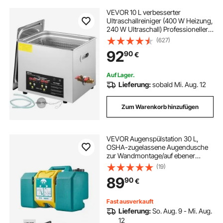
VEVOR 10 L verbesserter
Ultraschallreiniger (400 W Heizung,
240 W Ultraschall) Professioneller
digitaler Labor-Ultraschallreiniger
(627)
mit Heizungstimer für die Reinigung
92
90
€
von Teilen und Instrumenten
Auf Lager.
Lieferung:
sobald Mi. Aug. 12
Zum Warenkorb hinzufügen
VEVOR Augenspülstation 30 L,
OSHA-zugelassene Augendusche
zur Wandmontage/auf ebener
Fläche, Notfall-Augenspüleinheit
(19)
mit 2 Düsen, Augenreinigungsgerät
89
90
€
für Schulen, Labore, Fabriken, Grün
Fast ausverkauft
Lieferung:
So. Aug. 9 - Mi. Aug.
12