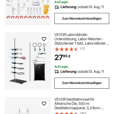
Auf Lager.
Lieferung:
sobald Di. Aug. 11
Zum Warenkorb hinzufügen
VEVOR Laborständer-
Unterstützung, Labor-Retorten-
Stützständer 1 Satz, Laborständer
aus Stahl mit 60 cm Stab & 210,82 x
(77)
135 mm Gusseisenbasis, inkl.
27
90
€
Kolbenklemmen, Bürettenklemmen
und Kreuzklemmen
Auf Lager.
Lieferung:
sobald Di. Aug. 11
Zum Warenkorb hinzufügen
VEVOR Destillationsset für
Ätherische Öle, 500 ml
Destillationsapparat, 3,3 Boro-
Laborglas-Destillationsset mit 1000
(160)