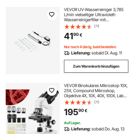
VEVOR UV-Wasserreiniger 3,785
L/min vielseitiger Ultraviolett-
Wasserreinigerfilter mit
Edelstahlgehäuse, UV-Wasserfilter
(71)
für das ganze Haus mit Quarzhülle,
41
90
€
geeignet zum
Duschen/Trinken/Reinigen
Nur noch 4 übrig, bald bestellen
Lieferung:
sobald Di. Aug. 11
Zum Warenkorb hinzufügen
VEVOR Binokulares Mikroskop 10X,
25X, Compound Mikroskop,
Objektive 4X, 10X, 40X, 100X, Labor
Auflicht Binokulares Mikroskop
(71)
Vergrößerung 40-2500, 100–240 V
195
90
€
Labormikroskop
Verbundmikroskop
Auf Lager.
Lieferung:
sobald Do. Aug. 13