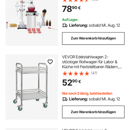
W Heizplatte und 24, 40 Gelenken,
78
90
€
33-teiliges Set
Auf Lager.
Lieferung:
sobald Mi. Aug. 12
Zum Warenkorb hinzufügen
VEVOR Edelstahlwagen 2-
stöckiger Rollwagen für Labor &
Küche mit Feststellbaren Rädern,
Servierwagen für Medizinische
(47)
Einrichtungen, Mobiles
52
90
€
Serviertablett für Krankenhäuser
Restaurants Küchen
Nur noch 2 übrig, bald bestellen
Lieferung:
sobald Mi. Aug. 12
Zum Warenkorb hinzufügen