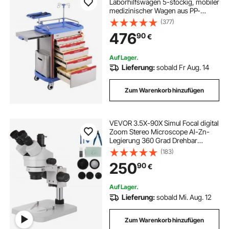
Laborhilfswagen 5-stöckig, mobiler
medizinischer Wagen aus PP-
Material, mit 4 leisen Rädern & 5
(377)
Schubladen, Laborrollwagen
476
90
€
Salonwagen für Labor, Klinik,
Krankenhaus, Salon, Blau
Auf Lager.
Lieferung:
sobald Fr Aug. 14
Zum Warenkorb hinzufügen
VEVOR 3.5X-90X Simul Focal digital
Zoom Stereo Microscope Al-Zn-
Legierung 360 Grad Drehbar
Trinokulares Stereomikroskop
(183)
Labor
250
90
€
MikroskopKameraverbindung
unterstützen justierbar
Säulenständer Zubehör
Auf Lager.
Lieferung:
sobald Mi. Aug. 12
Zum Warenkorb hinzufügen