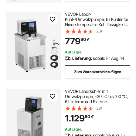
VEVOR Labor-
Kühl-/Umwälzpumpe, 6 l Kühler für
Niedertemperatur-Kühlflüssigkeit,
23 °F–212 °F, Umwälzpumpen-
(23)
Kühler, LCD-Display, Wasserbad-
779
90
€
Umwälzwasserkühlung aus
Edelstahl 304
Auf Lager.
Lieferung:
sobald Fr Aug. 14
Zum Warenkorb hinzufügen
VEVOR Laborkühler mit
Umwälzpumpe, -30 °C bis 100 °C,
6 L Interne und Externe
Doppelzirkulation,
(23)
Kühlflüssigkeitsumwälzpumpe für
1.129
90
€
Niedrige Temperaturen,
Umwälzwasserkühlung Kühler
Auf Lager.
Lieferung:
sobald Sa Aug. 15