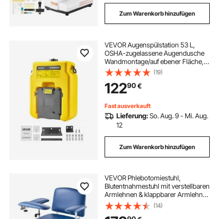
Zum Warenkorb hinzufügen
VEVOR Augenspülstation 53 L,
OSHA-zugelassene Augendusche
Wandmontage/auf ebener Fläche,
Augenreinigungsgerät mit 2 Düsen,
(19)
Erste-Hilfe-Augenspüleinheiten für
122
90
€
Schulen, Labore, Fabriken, Gelb
Fast ausverkauft
Lieferung:
So. Aug. 9 - Mi. Aug.
12
Zum Warenkorb hinzufügen
VEVOR Phlebotomiestuhl,
Blutentnahmestuhl mit verstellbaren
Armlehnen & klappbarer Armlehne,
180 kg Blutziehstuhl mit weich
(14)
gepolsterter Sitzfläche, PVC-Leder
90