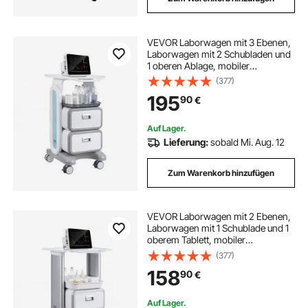
VEVOR Laborwagen mit 3 Ebenen,
Laborwagen mit 2 Schubladen und
1 oberen Ablage, mobiler
medizinischer Wagen aus ABS-
(377)
Material, Laborrollwagen mit 4
195
90
€
leisen Rädern für Labor, Klinik,
Krankenhaus, Salon, weiß
Auf Lager.
Lieferung:
sobald Mi. Aug. 12
Zum Warenkorb hinzufügen
VEVOR Laborwagen mit 2 Ebenen,
Laborwagen mit 1 Schublade und 1
oberem Tablett, mobiler
medizinischer Wagen aus ABS-
(377)
Material, Laborrollwagen mit 4
158
90
€
leisen Rädern für Labor, Klinik,
Krankenhaus, Salon, weiß
Auf Lager.