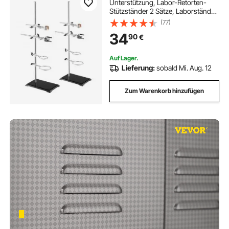
Unterstützung, Labor-Retorten-
Stützständer 2 Sätze, Laborständer
aus Stahl mit 60 cm Stab & 210,82 x
(77)
135 mm Gusseisenbasis, inkl.
34
90
€
Kolbenklemmen, Bürettenklemmen
und Kreuzklemmen
Auf Lager.
Lieferung:
sobald Mi. Aug. 12
Zum Warenkorb hinzufügen