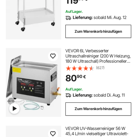
119
Zahnarztpraxis, Salon usw.
Auf Lager.
Lieferung:
sobald Mi. Aug. 12
Zum Warenkorb hinzufügen
VEVOR 6L Verbesserter
Ultraschallreiniger (200 W Heizung,
180 W Ultraschall) Professioneller
digitaler Labor-Ultraschall-
(627)
Teilereiniger mit Heizungstimer für
80
90
€
die Reinigung von Schmuck, Brillen
Auf Lager.
Lieferung:
sobald Di. Aug. 11
Zum Warenkorb hinzufügen
VEVOR UV-Wasserreiniger 56 W
45,4 L/min vielseitiger Ultraviolett-