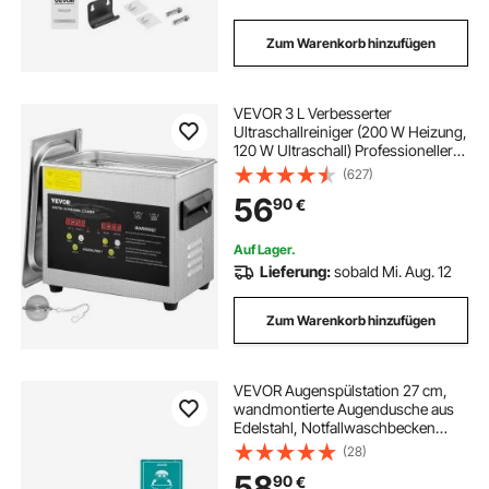
Zum Warenkorb hinzufügen
VEVOR 3 L Verbesserter
Ultraschallreiniger (200 W Heizung,
120 W Ultraschall) Professioneller
digitaler Labor-Ultraschall-
(627)
Teilereiniger mit Heizungstimer für
56
90
€
die Reinigung von Schmuckgläsern
Auf Lager.
Lieferung:
sobald Mi. Aug. 12
Zum Warenkorb hinzufügen
VEVOR Augenspülstation 27 cm,
wandmontierte Augendusche aus
Edelstahl, Notfallwaschbecken
410x330x240 mm,
(28)
Augenreinigungsgerät, ideal für
58
90
€
Labore, Fabriken, Schulen,