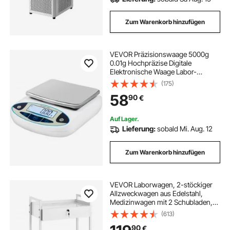
Zum Warenkorb hinzufügen
VEVOR Präzisionswaage 5000g
0.01g Hochpräzise Digitale
Elektronische Waage Labor-
Analysewaagen Laborwaage
(175)
Schulwaage Schmuckwaage
58
90
€
Feinwaage digital Milligramm
Waage Digitalwaage
Kalibriergewicht
Auf Lager.
Lieferung:
sobald Mi. Aug. 12
Zum Warenkorb hinzufügen
VEVOR Laborwagen, 2-stöckiger
Allzweckwagen aus Edelstahl,
Medizinwagen mit 2 Schubladen,
Rollbarer Laborwagen, Weiß
(613)
Servierwagen mit Lenkrollen für
90
€
Labor, Krankenhaus,