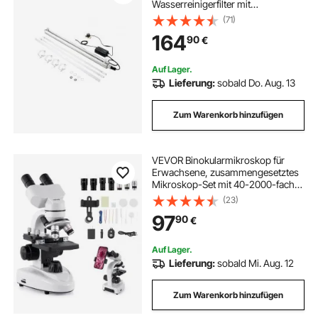
Wasserreinigerfilter mit
Edelstahlgehäuse, UV-Wasserfilter
(71)
für das ganze Haus mit Quarzhülle,
164
90
€
geeignet zum
Duschen/Trinken/Reinigen
Auf Lager.
Lieferung:
sobald Do. Aug. 13
Zum Warenkorb hinzufügen
VEVOR Binokularmikroskop für
Erwachsene, zusammengesetztes
Mikroskop-Set mit 40-2000-facher
Vergrößerung, Gehäuse aus
(23)
Aluminiumlegierung, inklusive LED-
97
90
€
Licht & Telefonhalterung, für Labor
Schule
Auf Lager.
Lieferung:
sobald Mi. Aug. 12
Zum Warenkorb hinzufügen