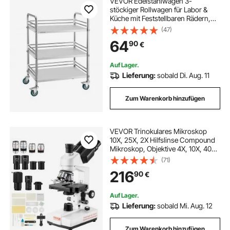
VEVOR Edelstahlwagen 3-
stöckiger Rollwagen für Labor &
Küche mit Feststellbaren Rädern,
Servierwagen für Medizinische
(47)
Einrichtungen, Mobiles
64
90
€
Serviertablett für Krankenhäuser
Restaurants Küchen
Auf Lager.
Lieferung:
sobald Di. Aug. 11
Zum Warenkorb hinzufügen
VEVOR Trinokulares Mikroskop
10X, 25X, 2X Hilfslinse Compound
Mikroskop, Objektive 4X, 10X, 40X,
100X, Labor Auflicht Mikroskop
(71)
Vergrößerung 40-5000, 100–240 V
216
90
€
Labormikroskop
Verbundmikroskop
Auf Lager.
Lieferung:
sobald Mi. Aug. 12
Zum Warenkorb hinzufügen