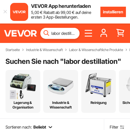
VEVOR App herunterladen
installieren
5
,00
€
Rabatt ab
99
,00
€
auf deine
ersten 3 App-Bestellungen.
Startseite
Industrie & Wissenschaft
Labor & Wissenschaftliche Produkte
Suchen Sie nach "
labor destillation
"
Lagerung &
Industrie &
Reinigung
Sich
Organisation
Wissenschaft
Sortieren nach:
Beliebt
Filter