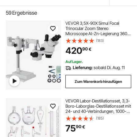
59
Ergebnisse
VEVOR 3,5X-90X Simul Focal
Trinocular Zoom Stereo
Microscope Al-Zn-Legierung 360
Grad Drehbar Trinokulares
(183)
Stereomikroskop Dual Armstativ
420
90
€
Labor Video Mikroskop zwei
höhenverstellbar Ständer Zubehör
Auf Lager.
Lieferung:
sobald Di. Aug. 11
Zum Warenkorb hinzufügen
VEVOR Labor-Destillationsset, 3,3-
Boro-Laborglas-Destillationsset mit
24- und 40-Verbindungen, 1000-
ml-Destillationsgeräte-Set für
(185)
Ätherische Öle, 29-teiliges Set mit
75
90
€
Glaswaren