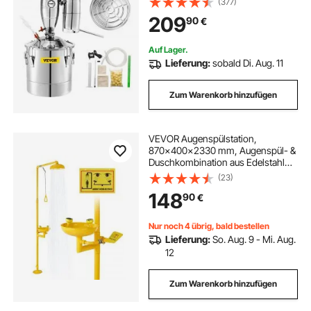
(377)
209
90
€
Auf Lager.
Lieferung:
sobald Di. Aug. 11
Zum Warenkorb hinzufügen
VEVOR Augenspülstation,
870x400x2330 mm, Augenspül- &
Duschkombination aus Edelstahl
304, OSHA-zugelassene Erste-
(23)
Hilfe-Augenreinigungsgerät, für
148
90
€
Schulen, Labore, Fabriken, Gelb
Nur noch 4 übrig, bald bestellen
Lieferung:
So. Aug. 9 - Mi. Aug.
12
Zum Warenkorb hinzufügen