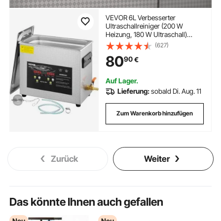
VEVOR 6L Verbesserter
Ultraschallreiniger (200 W
Heizung, 180 W Ultraschall)
Professioneller digitaler Labor-
(627)
Ultraschall-Teilereiniger mit
80
90
€
Heizungstimer für die Reinigung
von Schmuck, Brillen
Auf Lager.
Lieferung:
sobald Di. Aug. 11
Zum Warenkorb hinzufügen
Zurück
Weiter
Das könnte Ihnen auch gefallen
Neu
Neu