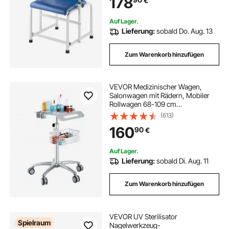
178
€
für Krankenhäuser, Labore, Kliniken
Auf Lager.
Lieferung:
sobald Do. Aug. 13
Zum Warenkorb hinzufügen
VEVOR Medizinischer Wagen,
Salonwagen mit Rädern, Mobiler
Rollwagen 68-109 cm
Höhenverstellbar, Salonstationen
(613)
aus Metall für Friseure, Rollender
160
90
€
Desktop-Laborwagen für Klinik,
Schönheit und Salon
Auf Lager.
Lieferung:
sobald Di. Aug. 11
Zum Warenkorb hinzufügen
VEVOR UV Sterilisator
Spielraum
Nagelwerkzeug-