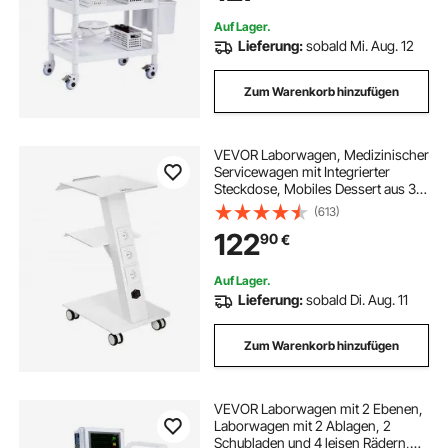
Krankenhaus, Salon, weiß
Auf Lager.
Lieferung:
sobald Mi. Aug. 12
Zum Warenkorb hinzufügen
VEVOR Laborwagen, Medizinischer
Servicewagen mit Integrierter
Steckdose, Mobiles Dessert aus 3-
lagigem Metall, mit Drehbaren
(613)
Rädern, Belastung 100 kg, für Labor,
122
90
€
Klinik, Schönheitssalon, Salon
Auf Lager.
Lieferung:
sobald Di. Aug. 11
Zum Warenkorb hinzufügen
VEVOR Laborwagen mit 2 Ebenen,
Laborwagen mit 2 Ablagen, 2
Schubladen und 4 leisen Rädern,