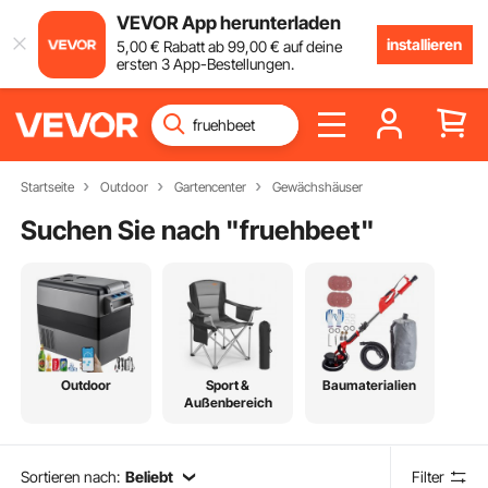
VEVOR App herunterladen
installieren
5
,00
€
Rabatt ab
99
,00
€
auf deine
ersten 3 App-Bestellungen.
Startseite
Outdoor
Gartencenter
Gewächshäuser
Suchen Sie nach "
fruehbeet
"
Outdoor
Sport &
Baumaterialien
Außenbereich
Sortieren nach:
Beliebt
Filter