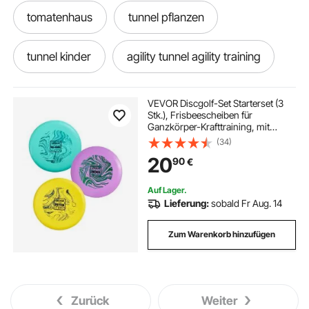
tomatenhaus
tunnel pflanzen
tunnel kinder
agility tunnel agility training
rettungsstativ tunnel
3 in 1 tunnel
VEVOR Discgolf-Set Starterset (3
Stk.), Frisbeescheiben für
Ganzkörper-Krafttraining, mit
spielzelt und tunnel
tunnel agility hunde
Putter, Mid-Range, Driver, für
(34)
Garten Rasen Strand und Park im
20
90
€
Freien
tunnel für hunde
tunnel kind
Auf Lager.
Lieferung:
sobald Fr Aug. 14
hunde tunnel
agility set tunnel
Zum Warenkorb hinzufügen
spielzelt tunnel
Zurück
Weiter