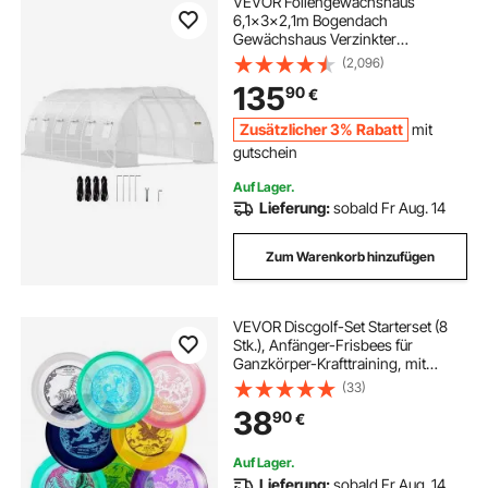
VEVOR Foliengewächshaus
6,1x3x2,1m Bogendach
Gewächshaus Verzinkter
Stahlrahmen 140 g/cm³ PE Mobiles
(2,096)
Treibhaus Wasserdicht und UV-
135
90
€
Beständig Frühbeet Geeignet für
Anbau von Gemüse Blumen
Zusätzlicher 3% Rabatt
mit
Pflanzen
gutschein
Auf Lager.
Lieferung:
sobald Fr Aug. 14
Zum Warenkorb hinzufügen
VEVOR Discgolf-Set Starterset (8
Stk.), Anfänger-Frisbees für
Ganzkörper-Krafttraining, mit
Putter, Mid-Range, Driver, für
(33)
Garten Rasen Strand Park im Freien
38
90
€
Auf Lager.
Lieferung:
sobald Fr Aug. 14