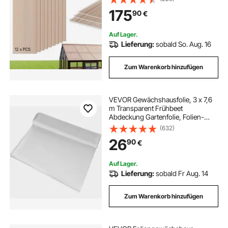
Gewächshausplatten Wetterfest,
175
90
€
Ersatzplatten für Gewächshäuser
Frühbeete Carports & Dachbau
Auf Lager.
Lieferung:
sobald So. Aug. 16
Zum Warenkorb hinzufügen
VEVOR Gewächshausfolie, 3 x 7,6
m Transparent Frühbeet
Abdeckung Gartenfolie, Folien-
Stärke 0,15 mm Gewächshaus PE
(632)
Gewächshausplane Treibhausfolie
26
90
€
PE Gewächshausfolie,
Gewächshausfolie Treibhaus Folie
Auf Lager.
Lieferung:
sobald Fr Aug. 14
Zum Warenkorb hinzufügen