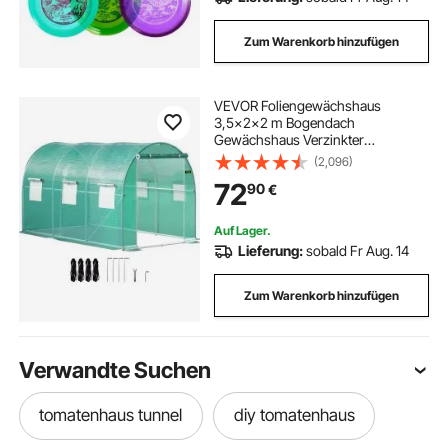
Zum Warenkorb hinzufügen
VEVOR Foliengewächshaus
3,5x2x2 m Bogendach
Gewächshaus Verzinkter
Stahlrahmen und PE Abdeckung
(2,096)
Frühbeet Treibhaus 6 Netzfenster
72
90
€
Grün Mobiler Folientunnel Ideal für
Anbau von Gemüse Blumen
Auf Lager.
Lieferung:
sobald Fr Aug. 14
Zum Warenkorb hinzufügen
Verwandte Suchen
tomatenhaus tunnel
diy tomatenhaus