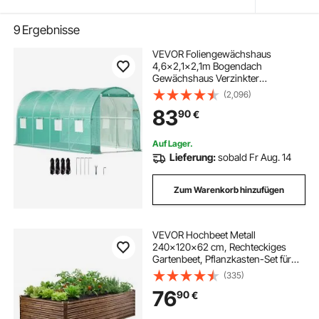
9
Ergebnisse
VEVOR Foliengewächshaus
4,6x2,1x2,1m Bogendach
Gewächshaus Verzinkter
Stahlrahmen PE Abdeckung
(2,096)
Frühbeet Treibhaus Wasserdicht
83
90
€
UV-Beständig Grün Mobiler
Folientunnel Ideal für Anbau von
Gemüse Blumen
Auf Lager.
Lieferung:
sobald Fr Aug. 14
Zum Warenkorb hinzufügen
VEVOR Hochbeet Metall
240x120x62 cm, Rechteckiges
Gartenbeet, Pflanzkasten-Set für
Außenbereich, Gemüsebeet mit
(335)
Handschuhen, Blumenbeet,
76
90
€
Pflanzbeet, Pflanzkübel, Frühbeet
für Blumen & Gemüse