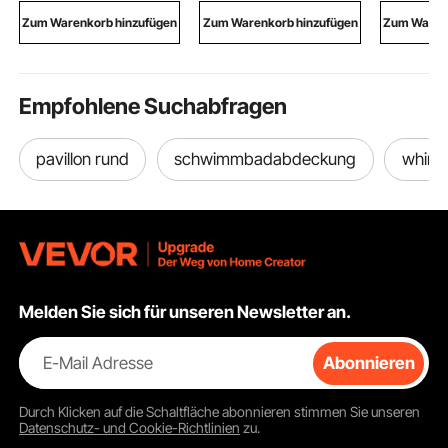
für Gewerbe Zuhause
4
Intel
Zum Warenkorb hinzufügen
Zum Warenkorb hinzufügen
Zum Warenk
Hinterachsnabenabde
115X/1366
ckungen
00, AMD
Empfohlene Suchabfragen
pavillon rund
schwimmbadabdeckung
whirlp
Melden Sie sich für unseren Newsletter an.
E-Mail Adresse
Abonnieren
Durch Klicken auf die Schaltfläche
abonnieren
stimmen Sie unseren
Datenschutz- und Cookie-Richtlinien
zu.