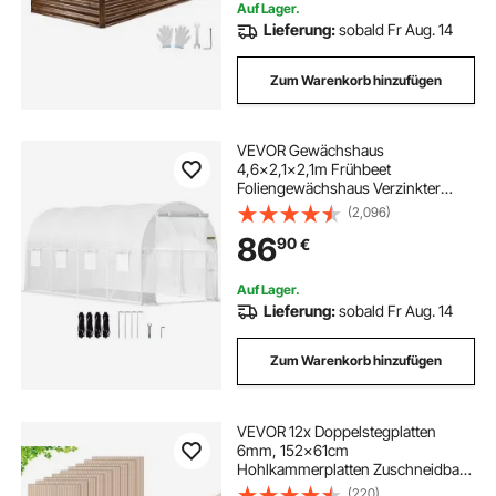
Auf Lager.
Lieferung:
sobald Fr Aug. 14
Zum Warenkorb hinzufügen
VEVOR Gewächshaus
4,6x2,1x2,1m Frühbeet
Foliengewächshaus Verzinkter
Stahlrahmen und PE Abdeckung
(2,096)
Treibhaus Wasserdicht und UV-
86
90
€
beständig Tomatengewächshaus
Ideal für Anbau von Gemüse
Blumen
Auf Lager.
Lieferung:
sobald Fr Aug. 14
Zum Warenkorb hinzufügen
VEVOR 12x Doppelstegplatten
6mm, 152x61cm
Hohlkammerplatten Zuschneidbar,
Polycarbonatplatten UV-beständig,
(220)