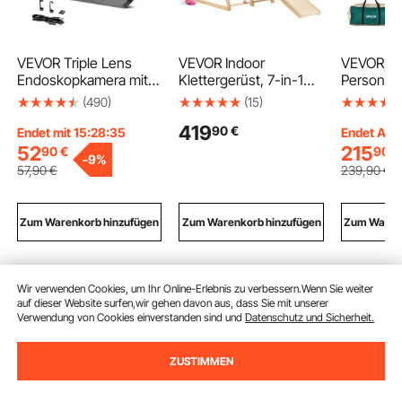
VEVOR Triple Lens
VEVOR Indoor
VEVOR Ca
Endoskopkamera mit 5
Klettergerüst, 7-in-1
Personen
Zoll Bildschirm,
Multifunktional
Aufblasb
(490)
(15)
3000mAh Akku
Spielplatz, mit Holz- &
Familienze
419
90
€
Inspektionskamera mit
Seilleiter, Netzleiter,
Wiederauf
Endet mit 15:28:34
Endet Aug
5m Kabel 8X Zoom
Schaukel,
Pumpe, 
52
215
90
€
90
€
-
9%
180° Bildrotation IP67
Kletterstange,
Luftschla
57
,90
€
239
,90
€
Wasserdicht, 8mm
Rutsche, Kletterwand,
Netzfenst
Industrie Endoskop mit
Kletterspielzeug für
Kabinenze
Licht für Auto Rohre
Kinder im Alter von 2-6
Tragetasc
Zum Warenkorb hinzufügen
Zum Warenkorb hinzufügen
Zum Warenk
Abfluss
Jahren
Familien
Wandern,
Wir verwenden Cookies, um Ihr Online-Erlebnis zu verbessern.Wenn Sie weiter
Empfohlene Suchabfragen
auf dieser Website surfen,wir gehen davon aus, dass Sie mit unserer
Verwendung von Cookies einverstanden sind und
Datenschutz und Sicherheit.
schweißtisch
schweißvorhang
spotter
ZUSTIMMEN