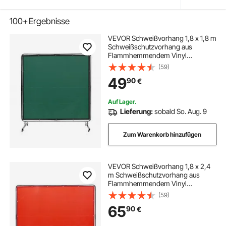
100+
Ergebnisse
VEVOR Schweißvorhang 1,8 x 1,8 m
Schweißschutzvorhang aus
Flammhemmendem Vinyl
Schweißschutzwand mit 4
(59)
Schwenkrädern und einem 6-
49
90
€
stufigen UV-Schutz
Schweißerdecke Schweißschutz
Grün
Auf Lager.
Lieferung:
sobald So. Aug. 9
Zum Warenkorb hinzufügen
VEVOR Schweißvorhang 1,8 x 2,4
m Schweißschutzvorhang aus
Flammhemmendem Vinyl
Schweißschutzwand mit 4
(59)
Schwenkrädern und einem 6-
65
90
€
stufigen UV-Schutz
Schweißerdecke Schweißschutz