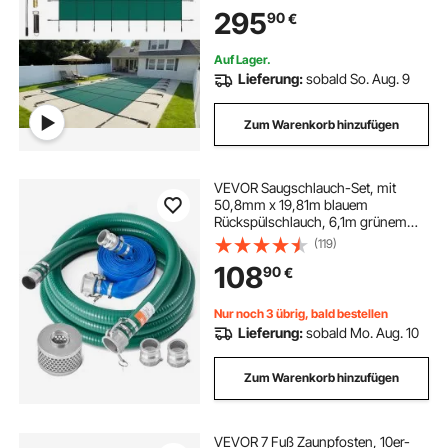
Ablauflöchern, Blickdichte
295
90
€
Netzabdeckung für
Schwimmbecken,
Sicherheitsabdeckung, Grün
Auf Lager.
Lieferung:
sobald So. Aug. 9
Zum Warenkorb hinzufügen
VEVOR Saugschlauch-Set, mit
50,8mm x 19,81m blauem
Rückspülschlauch, 6,1m grünem
Saugschlauch & Stahlsieb mit
(119)
rundem Loch, Camlocks,
108
90
€
Klemmen, Cam & Groove-Adapter,
für verschiedene Zwecke
Nur noch 3 übrig, bald bestellen
Lieferung:
sobald Mo. Aug. 10
Zum Warenkorb hinzufügen
VEVOR 7 Fuß Zaunpfosten, 10er-