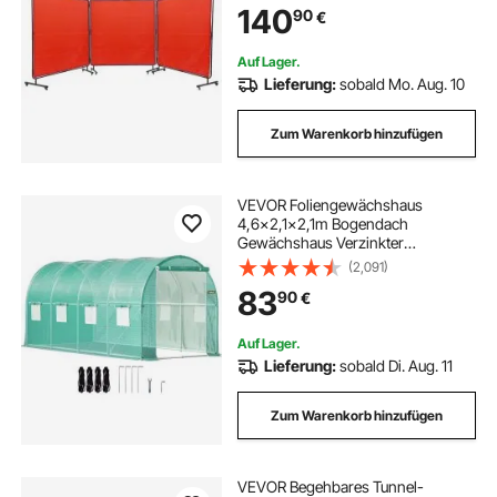
140
90
€
stufigen UV-Schutz
Schweißerdecke Schweißschutz
Rot
Auf Lager.
Lieferung:
sobald Mo. Aug. 10
Zum Warenkorb hinzufügen
VEVOR Foliengewächshaus
4,6x2,1x2,1m Bogendach
Gewächshaus Verzinkter
Stahlrahmen PE Abdeckung
(2,091)
Frühbeet Treibhaus Wasserdicht
83
90
€
UV-Beständig Grün Mobiler
Folientunnel Ideal für Anbau von
Gemüse Blumen
Auf Lager.
Lieferung:
sobald Di. Aug. 11
Zum Warenkorb hinzufügen
VEVOR Begehbares Tunnel-