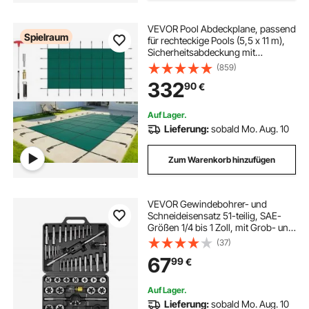
VEVOR Pool Abdeckplane, passend
Spielraum
für rechteckige Pools (5,5 x 11 m),
Sicherheitsabdeckung mit
Ablauflöchern, Blickdichte
(859)
Netzabdeckung für
332
90
€
Schwimmbecken, Winter-
Sicherheitsabdeckung, Grün
Auf Lager.
Lieferung:
sobald Mo. Aug. 10
Zum Warenkorb hinzufügen
VEVOR Gewindebohrer- und
Schneideisensatz 51-teilig, SAE-
Größen 1/4 bis 1 Zoll, mit Grob- und
Feingewindebohrern und -
(37)
schneideisen, Schraubenschlüssel,
67
99
€
Tragekoffer und Zubehör,
Wälzlagerstahl
Auf Lager.
Lieferung:
sobald Mo. Aug. 10