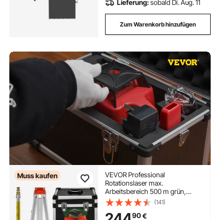
Lieferung:
sobald Di. Aug. 11
Zum Warenkorb hinzufügen
VEVOR Professional
Muss kaufen
Rotationslaser max.
Arbeitsbereich 500 m grün,
Linienlaser 360 Grad Laser
(141)
höhenmesser Wasser- und
244
90
€
staubdicht Außenbereich