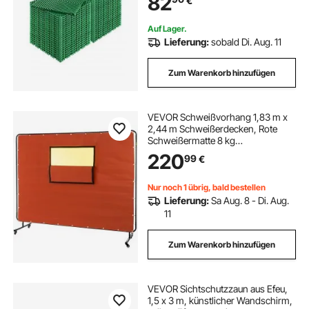
82
€
Drainage-Bodenfliesen, für Garage
Garten Grün
Auf Lager.
Lieferung:
sobald Di. Aug. 11
Zum Warenkorb hinzufügen
VEVOR Schweißvorhang 1,83 m x
2,44 m Schweißerdecken, Rote
Schweißermatte 8 kg
Hitzeschutzdecke, 0,5 mm Dicke
220
99
€
Feuerfeste Unterlage, 90 cm x 38
cm Fenstergröße Feuerschutzmatte
für Schweißwerkstätten
Nur noch 1 übrig, bald bestellen
Lieferung:
Sa Aug. 8 - Di. Aug.
11
Zum Warenkorb hinzufügen
VEVOR Sichtschutzzaun aus Efeu,
1,5 x 3 m, künstlicher Wandschirm,