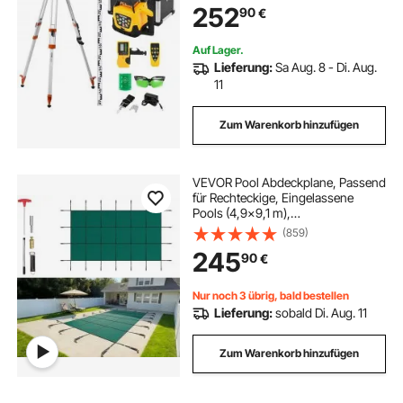
252
90
€
inkl. Fernbedienung & Tragetasche
Auf Lager.
Lieferung:
Sa Aug. 8 - Di. Aug.
11
Zum Warenkorb hinzufügen
VEVOR Pool Abdeckplane, Passend
für Rechteckige, Eingelassene
Pools (4,9x9,1 m),
Winterabdeckplane mit
(859)
Ablauflöchern, Blickdichte
245
90
€
Netzabdeckung für
Schwimmbecken, Winter-
Sicherheitsabdeckung, Grün
Nur noch 3 übrig, bald bestellen
Lieferung:
sobald Di. Aug. 11
Zum Warenkorb hinzufügen