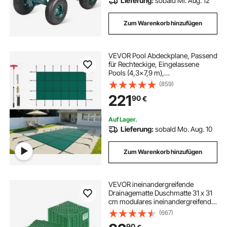
Lieferung:
sobald Mi. Aug. 12
Zum Warenkorb hinzufügen
VEVOR Pool Abdeckplane, Passend
für Rechteckige, Eingelassene
Pools (4,3x7,9 m),
Winterabdeckplane mit
(859)
Ablauflöchern, Blickdichte
221
90
€
Netzabdeckung für
Schwimmbecken,
Sicherheitsabdeckung, Grün
Auf Lager.
Lieferung:
sobald Mo. Aug. 10
Zum Warenkorb hinzufügen
VEVOR ineinandergreifende
Drainagematte Duschmatte 31 x 31
cm modulares ineinandergreifende
Bodenmatten, 50 Stk. Spleiß-
(667)
Drainagematten, rutschfeste
90