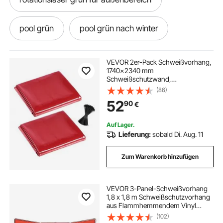
pool grün
pool grün nach winter
grüner teppich outdoor
360 laser grün
VEVOR 2er-Pack Schweißvorhang,
1740x2340 mm
Schweißschutzwand,
kinder hängehöhle grün
flammhemmende Vinyl-
(86)
Schweißschutzwand mit 6-
52
90
€
stufigem UV-Schutz für
Werkstatt-/Industrieeinsatz, Rot
sichtschutz garten grün
(Ohne Rahmen)
Auf Lager.
Lieferung:
sobald Di. Aug. 11
Zum Warenkorb hinzufügen
VEVOR 3-Panel-Schweißvorhang
1,8 x 1,8 m Schweißschutzvorhang
aus Flammhemmendem Vinyl
Schweißschutzwand mit 12
(102)
Schwenkrädern und einem 6-