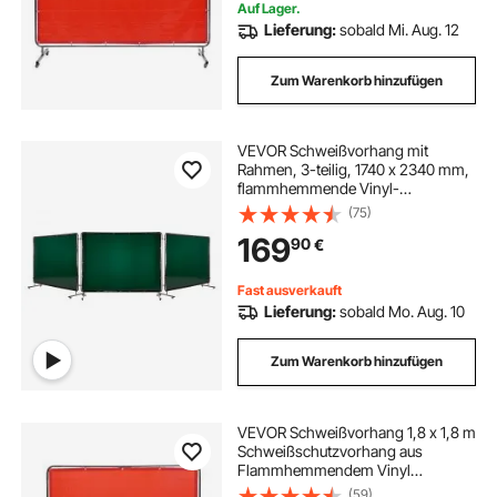
Rot
Auf Lager.
Lieferung:
sobald Mi. Aug. 12
Zum Warenkorb hinzufügen
VEVOR Schweißvorhang mit
Rahmen, 3-teilig, 1740 x 2340 mm,
flammhemmende Vinyl-
Schweißschutzwand mit 12 Rädern
(75)
& 6-stufigem UV-Schutz für
169
90
€
Werkstatt-/Industrieanwendungen,
Dunkelgrün
Fast ausverkauft
Lieferung:
sobald Mo. Aug. 10
Zum Warenkorb hinzufügen
VEVOR Schweißvorhang 1,8 x 1,8 m
Schweißschutzvorhang aus
Flammhemmendem Vinyl
Schweißschutzwand mit 4
(59)