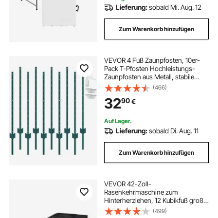
Lieferung:
sobald Mi. Aug. 12
Zum Warenkorb hinzufügen
VEVOR 4 Fuß Zaunpfosten, 10er-
Pack T-Pfosten Hochleistungs-
Zaunpfosten aus Metall, stabile
Zaunpfähle aus Stahl für Gartenhof,
(466)
Rasen, Bauernhöfe und
32
90
€
Maschendrahtzäune im Freien,
grün
Auf Lager.
Lieferung:
sobald Di. Aug. 11
Zum Warenkorb hinzufügen
VEVOR 42-Zoll-
Rasenkehrmaschine zum
Hinterherziehen, 12 Kubikfuß große
Graskehrmaschine zum
(499)
Hinterherziehen, robuster Laub-