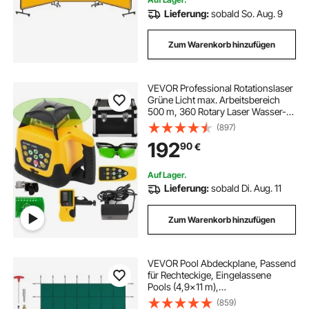
Lieferung:
sobald So. Aug. 9
Zum Warenkorb hinzufügen
VEVOR Professional Rotationslaser
Grüne Licht max. Arbeitsbereich
500 m, 360 Rotary Laser Wasser-
und staubdicht außenbereich
(897)
Arbeitszeit 20 Stunden in
192
90
€
Handwerkerkoffer 2 kg
Fernbedienung mit Zubehor
Auf Lager.
Lieferung:
sobald Di. Aug. 11
Zum Warenkorb hinzufügen
VEVOR Pool Abdeckplane, Passend
für Rechteckige, Eingelassene
Pools (4,9x11 m),
Winterabdeckplane mit
(859)