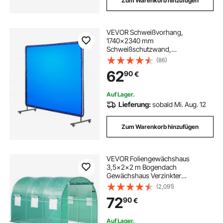
Zum Warenkorb hinzufügen
VEVOR Schweißvorhang,
1740x2340 mm
Schweißschutzwand,
flammhemmende Vinyl-
(86)
Schweißschutzwand mit
62
90
€
feststellbaren Schwenkrädern und
6-stufigem UV-Schutz für
Werkstatt-/Industrieeinsatz, Blau
Auf Lager.
Lieferung:
sobald Mi. Aug. 12
Zum Warenkorb hinzufügen
VEVOR Foliengewächshaus
3,5x2x2 m Bogendach
Gewächshaus Verzinkter
Stahlrahmen und PE Abdeckung
(2,091)
Frühbeet Treibhaus 6 Netzfenster
72
90
€
Grün Mobiler Folientunnel Ideal für
Anbau von Gemüse Blumen
Auf Lager.