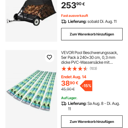
253
90
€
und Grassammler mit Kippseil-
Design, einstellbare Kehrhöhe zum
Aufsammeln von Abfall und Gras
Fast ausverkauft
Lieferung:
sobald Di. Aug. 11
Zum Warenkorb hinzufügen
VEVOR Pool Beschwerungssack,
5er Pack à 240x30 cm, 0,3 mm
dicke PVC-Wassersäcke mit
Reflektorstreifen u. mit
(103)
auslaufsicherem
Schraubverschluss, zur Befestigung
Endet Aug. 14
von Poolabdeckungen im Winter,
38
90
€
-
15%
grün
45,90
€
Auf Lager.
Lieferung:
Sa Aug. 8 - Di. Aug.
11
Zum Warenkorb hinzufügen