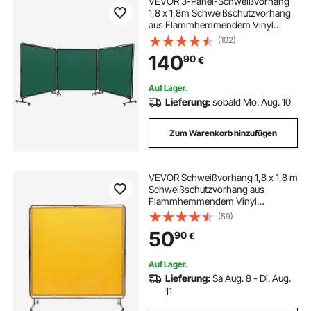
VEVOR 3-Panel-Schweißvorhang
1,8 x 1,8m Schweißschutzvorhang
aus Flammhemmendem Vinyl
Schweißschutzwand mit 6
(102)
Schwenkrädern und einem 6-
140
90
€
stufigen UV-Schutz
Schweißerdecke Schweißschutz
Grün
Auf Lager.
Lieferung:
sobald Mo. Aug. 10
Zum Warenkorb hinzufügen
VEVOR Schweißvorhang 1,8 x 1,8 m
Schweißschutzvorhang aus
Flammhemmendem Vinyl
Schweißschutzwand mit 4
(59)
Schwenkrädern und einem 6-
50
90
€
stufigen UV-Schutz
Schweißerdecke Schweißschutz
Gelb
Auf Lager.
Lieferung:
Sa Aug. 8 - Di. Aug.
11