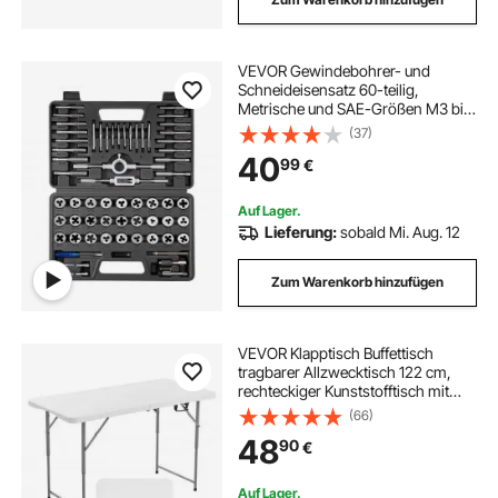
VEVOR Gewindebohrer- und
Schneideisensatz 60-teilig,
Metrische und SAE-Größen M3 bis
M12, Nr. 4 bis 1/2 Zoll, mit Grob-
(37)
und Feingewindebohrern und -
40
99
€
schneideisen, Schraubenschlüssel
und Tragekoffer
Auf Lager.
Lieferung:
sobald Mi. Aug. 12
Zum Warenkorb hinzufügen
VEVOR Klapptisch Buffettisch
tragbarer Allzwecktisch 122 cm,
rechteckiger Kunststofftisch mit
verstellbarer Höhe & integriertem
(66)
Griff, Gartentisch Campingtisch für
48
90
€
Partys Picknick Camping, weiß
Auf Lager.