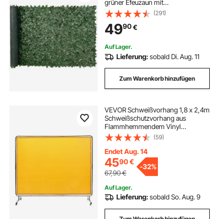
grüner Efeuzaun mit
Netzgeweberückseite und
(291)
verstärkter Verbindung, künstliche
49
90
€
Hecken mit Weinblättern für Garten,
Hof, Balkon
Auf Lager.
Lieferung:
sobald Di. Aug. 11
Zum Warenkorb hinzufügen
VEVOR Schweißvorhang 1,8 x 2,4m
Schweißschutzvorhang aus
Flammhemmendem Vinyl
Schweißschutzwand mit 4
(59)
Schwenkrädern und einem 6-
stufigen UV-Schutz
Endet Aug. 14
Schweißerdecke Schweißschutz
45
90
€
-
32%
Gelb
67,90
€
Auf Lager.
Lieferung:
sobald So. Aug. 9
Zum Warenkorb hinzufügen