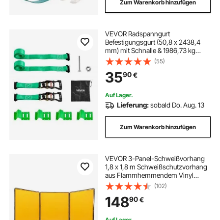
Zum Warenkorb hinzufügen
VEVOR Radspanngurt
Befestigungsgurt (50,8 x 2438,4
mm) mit Schnalle & 1986,73 kg
Zugfestigkeit & 662 kg
(55)
Tragfähigkeit, Motorrad-
35
90
€
Spannsystem Radsicherungsgurt
Reifengurt für SUVs Anhänger Grün
Auf Lager.
Lieferung:
sobald Do. Aug. 13
Zum Warenkorb hinzufügen
VEVOR 3-Panel-Schweißvorhang
1,8 x 1,8 m Schweißschutzvorhang
aus Flammhemmendem Vinyl
Schweißschutzwand mit 4
(102)
Schwenkrädern und einem 6-
148
90
€
stufigen UV-Schutz
Schweißerdecke Schweißschutz
Gelb
Auf Lager.