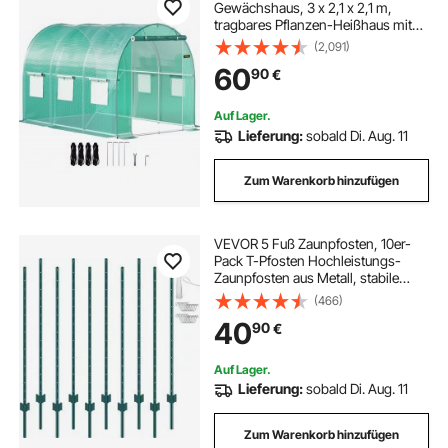
Gewächshaus, 3 x 2,1 x 2,1 m,
tragbares Pflanzen-Heißhaus mit
verzinkten Stahlrahmen, 1
(2,091)
Oberbalken, diagonale Stangen,
60
90
€
Reißverschlusstür und 6
aufrollbaren Fenstern, grün
Auf Lager.
Lieferung:
sobald Di. Aug. 11
Zum Warenkorb hinzufügen
VEVOR 5 Fuß Zaunpfosten, 10er-
Pack T-Pfosten Hochleistungs-
Zaunpfosten aus Metall, stabile
Zaunpfähle aus Stahl für Gartenhof,
(466)
Rasen, Bauernhöfe und
40
90
€
Maschendrahtzäune im Freien,
grün
Auf Lager.
Lieferung:
sobald Di. Aug. 11
Zum Warenkorb hinzufügen