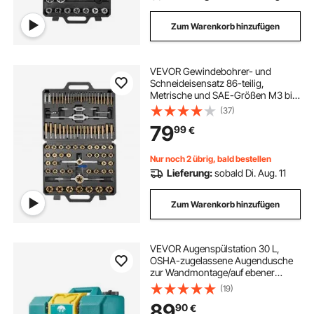
Zum Warenkorb hinzufügen
VEVOR Gewindebohrer- und
Schneideisensatz 86-teilig,
Metrische und SAE-Größen M3 bis
M12, Nr. 4 bis 5/8 Zoll, mit Grob-
(37)
und Feingewindebohrern und -
79
99
€
schneideisen, Schraubenschlüssel,
Tragekoffer
Nur noch 2 übrig, bald bestellen
Lieferung:
sobald Di. Aug. 11
Zum Warenkorb hinzufügen
VEVOR Augenspülstation 30 L,
OSHA-zugelassene Augendusche
zur Wandmontage/auf ebener
Fläche, Notfall-Augenspüleinheit
(19)
mit 2 Düsen, Augenreinigungsgerät
89
90
€
für Schulen, Labore, Fabriken, Grün