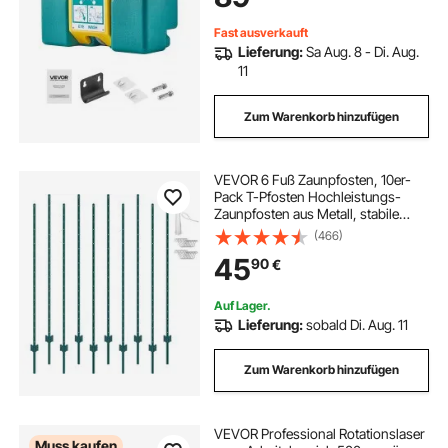
Fast ausverkauft
Lieferung:
Sa Aug. 8 - Di. Aug.
11
Zum Warenkorb hinzufügen
VEVOR 6 Fuß Zaunpfosten, 10er-
Pack T-Pfosten Hochleistungs-
Zaunpfosten aus Metall, stabile
Zaunpfähle aus Stahl für Gartenhof,
(466)
Rasen, Bauernhöfe und
45
90
€
Maschendrahtzäune im Freien,
grün
Auf Lager.
Lieferung:
sobald Di. Aug. 11
Zum Warenkorb hinzufügen
VEVOR Professional Rotationslaser
Muss kaufen