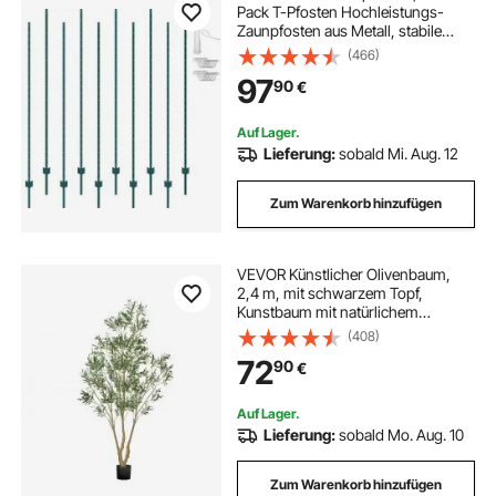
Pack T-Pfosten Hochleistungs-
Zaunpfosten aus Metall, stabile
Zaunpfähle aus Stahl für Gartenhof,
(466)
Rasen, Bauernhöfe und
97
90
€
Maschendrahtzäune im Freien,
grün
Auf Lager.
Lieferung:
sobald Mi. Aug. 12
Zum Warenkorb hinzufügen
VEVOR Künstlicher Olivenbaum,
2,4 m, mit schwarzem Topf,
Kunstbaum mit natürlichem
Holzstamm & realistischen grünen
(408)
Blättern & Früchten, Kunstpflanze
72
90
€
für Innenbereich, Zuhause, Büro,
Wohnzimmer
Auf Lager.
Lieferung:
sobald Mo. Aug. 10
Zum Warenkorb hinzufügen