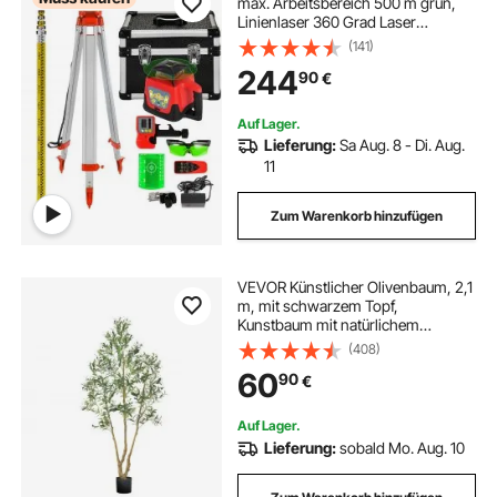
max. Arbeitsbereich 500 m grün,
Linienlaser 360 Grad Laser
höhenmesser Wasser- und
(141)
staubdicht Außenbereich
244
90
€
Arbeitszeit 20 Stunden mit Stativ &
Herrscher Elektrik
Auf Lager.
Lieferung:
Sa Aug. 8 - Di. Aug.
11
Zum Warenkorb hinzufügen
VEVOR Künstlicher Olivenbaum, 2,1
m, mit schwarzem Topf,
Kunstbaum mit natürlichem
Holzstamm & realistischen grünen
(408)
Blättern & Früchten, Kunstpflanze
60
90
€
für Innenbereich, Zuhause, Büro,
Wohnzimmer
Auf Lager.
Lieferung:
sobald Mo. Aug. 10