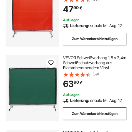
Schwenkrädern und einem 6-
47
90
€
stufigen UV-Schutz
Schweißerdecke Schweißschutz
Rot
Auf Lager.
Lieferung:
sobald Mi. Aug. 12
Zum Warenkorb hinzufügen
VEVOR Schweißvorhang 1,8 x 2,4m
Schweißschutzvorhang aus
Flammhemmendem Vinyl
Schweißschutzwand mit 4
(59)
Schwenkrädern und einem 6-
63
90
€
stufigen UV-Schutz
Schweißerdecke Schweißschutz
Grün
Auf Lager.
Lieferung:
sobald Mi. Aug. 12
Zum Warenkorb hinzufügen