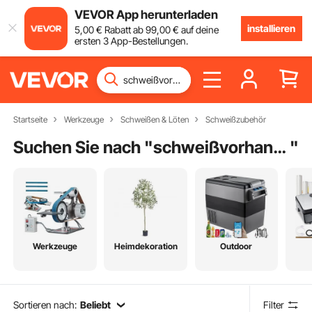
VEVOR App herunterladen
installieren
5
,00
€
Rabatt ab
99
,00
€
auf deine
ersten 3 App-Bestellungen.
Startseite
Werkzeuge
Schweißen & Löten
Schweißzubehör
Suchen Sie nach "
schweißvorhang grün
"
Werkzeuge
Heimdekoration
Outdoor
Sortieren nach:
Beliebt
Filter