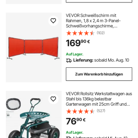
VEVOR Schweißschirm mit
Rahmen, 1,8 x 2,4 m 3-Panel-
Schweißvorhangschirme,
flammhemmender Vinyl-
(102)
Schweißschutzschirm auf 12
169
90
€
Schwenkrädern (6 feststellbar),
beweglich und professionell für die
Werkstatt, Ro
Auf Lager.
Lieferung:
sobald Mo. Aug. 10
Zum Warenkorb hinzufügen
VEVOR Rollsitz Werkstattwagen aus
Stahl bis 136kg belastbar
Gartenwagen mit 25cm Griff und
45-54cm höhenverstellbarem Sitz
(527)
Rollwagen 30PSI Reifendruck
76
90
€
Arbeitssitz Gartensitz Grün
Auf Lager.