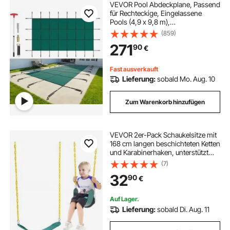
VEVOR Pool Abdeckplane, Passend
für Rechteckige, Eingelassene
Pools (4,9 x 9,8 m),
Sicherheitsabdeckung mit
(859)
Ablauflöchern, Blickdichte
271
90
€
Netzabdeckung für
Schwimmbecken,
Winterabdeckplane, Grün
Fast ausverkauft
Lieferung:
sobald Mo. Aug. 10
Zum Warenkorb hinzufügen
VEVOR 2er-Pack Schaukelsitze mit
168 cm langen beschichteten Ketten
und Karabinerhaken, unterstützt
136 kg Schaukeln, Ersatz für
(7)
Outdoor-Schaukel-Set, Schaukel-
32
90
€
Set-Zubehör für Kinder, grün
Auf Lager.
Lieferung:
sobald Di. Aug. 11