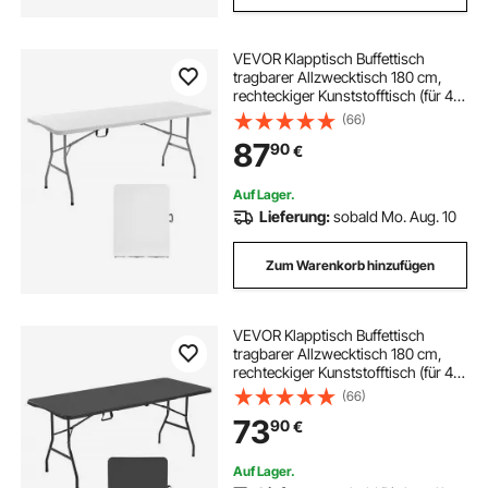
VEVOR Klapptisch Buffettisch
tragbarer Allzwecktisch 180 cm,
rechteckiger Kunststofftisch (für 4-
6 Personen) mit integriertem Griff,
(66)
Gartentisch Campingtisch für
87
90
€
Partys Picknick Camping, weiß
Auf Lager.
Lieferung:
sobald Mo. Aug. 10
Zum Warenkorb hinzufügen
VEVOR Klapptisch Buffettisch
tragbarer Allzwecktisch 180 cm,
rechteckiger Kunststofftisch (für 4-
6 Personen) mit integriertem Griff,
(66)
Gartentisch Campingtisch für
73
90
€
Partys Picknick Camping, Schwarz
Auf Lager.