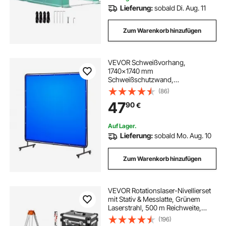
Lieferung:
sobald Di. Aug. 11
Zum Warenkorb hinzufügen
VEVOR Schweißvorhang,
1740x1740 mm
Schweißschutzwand,
flammhemmende Vinyl-
(86)
Schweißschutzwand mit
47
90
€
feststellbaren Schwenkrädern und
6-stufigem UV-Schutz für
Werkstatt-/Industrieeinsatz, Blau
Auf Lager.
Lieferung:
sobald Mo. Aug. 10
Zum Warenkorb hinzufügen
VEVOR Rotationslaser-Nivellierset
mit Stativ & Messlatte, Grünem
Laserstrahl, 500 m Reichweite,
einstellbarer Neigung, 360°
(196)
Drehbar, Flexiblem Scanwinkel,