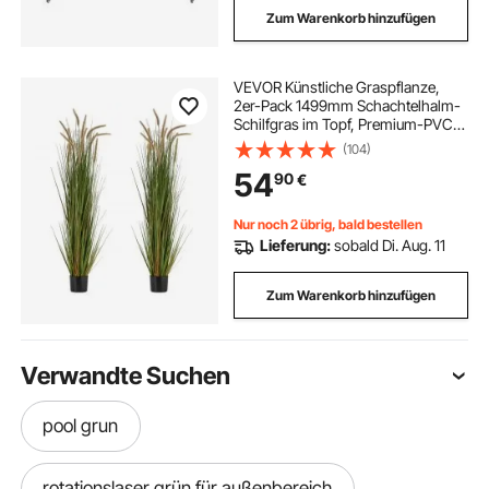
Zum Warenkorb hinzufügen
VEVOR Künstliche Graspflanze,
2er-Pack 1499mm Schachtelhalm-
Schilfgras im Topf, Premium-PVC-
Kunstpflanze, Grünpflanzen,
(104)
Sträucher für Haus, Garten, Büro,
54
90
€
Zimmerdekoration,
Einweihungsfeier, Grün
Nur noch 2 übrig, bald bestellen
Lieferung:
sobald Di. Aug. 11
Zum Warenkorb hinzufügen
Verwandte Suchen
pool grun
rotationslaser grün für außenbereich