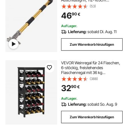
ausziehbar, Farbe
(53)
46
90
€
Auf Lager.
Lieferung:
sobald Di. Aug. 11
Zum Warenkorb hinzufügen
VEVOR Weinregal für 24 Flaschen,
6-stöckig, freistehendes
Flaschenregal mit 36 kg
Gesamtbelastbarkeit,
(388)
Weinflaschenständer für Küche
32
90
€
Keller Bar Esszimmer Wohnzimmer,
Weinflaschenhalter Schwarz
Auf Lager.
Lieferung:
sobald So. Aug. 9
Zum Warenkorb hinzufügen