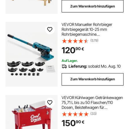
Zum Warenkorb hinzufügen
VEVOR Manueller Rohrbieger
Rohrbiegegerät 10-25 mm
Rohrbiegemaschine
Handrohrbieger
(579)
120
90
€
Auf Lager.
Lieferung:
sobald Mo. Aug. 10
Zum Warenkorb hinzufügen
VEVOR Kühlwagen Getränkewagen
75,71 L bis zu 50 Flaschen/110
Dosen, Beistellwagen für
Terrassenpartys mit 4 Lenkrollen (2
(33)
mit Bremsen) & Sammelbox für
150
90
€
Deckel & Flaschenöffner,
Getränkekühler