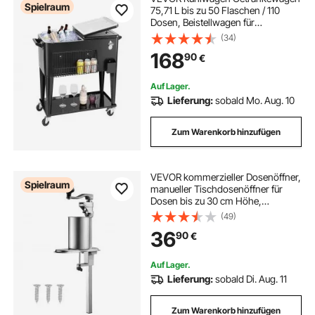
Spielraum
75,71 L bis zu 50 Flaschen / 110
Dosen, Beistellwagen für
Terrassenpartys und Bars mit
(34)
unterem Regal & Seitenkorb &
168
90
€
Flaschenöffner & Deckel,
Getränkekühler Schwarz
Auf Lager.
Lieferung:
sobald Mo. Aug. 10
Zum Warenkorb hinzufügen
VEVOR kommerzieller Dosenöffner,
Spielraum
manueller Tischdosenöffner für
Dosen bis zu 30 cm Höhe,
höhenverstellbarer
(49)
Konservenöffner mit Schrauben &
36
90
€
Tischklemme, Büchsenöffner für
Restaurants Hotels
Auf Lager.
Lieferung:
sobald Di. Aug. 11
Zum Warenkorb hinzufügen