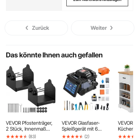
Zurück
Weiter
Das könnte Ihnen auch gefallen
VEVOR Pfostenträger,
VEVOR Glasfaser-
VEVOR
2 Stück, Innenmaß
Spleißgerät mit 6
Küchenin
150x141 mm
Motoren,
cm Frühst
(83)
(2)