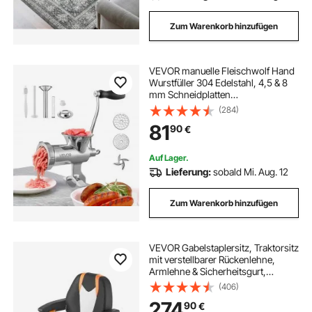
Zum Warenkorb hinzufügen
VEVOR manuelle Fleischwolf Hand
Wurstfüller 304 Edelstahl, 4,5 & 8
mm Schneidplatten
Handfleischwolf Fleischmaschine
(284)
mit Wurstrohr, geeignet für Fleisch
81
90
€
Schleifen Wurstfüllung Silber
Auf Lager.
Lieferung:
sobald Mi. Aug. 12
Zum Warenkorb hinzufügen
VEVOR Gabelstaplersitz, Traktorsitz
mit verstellbarer Rückenlehne,
Armlehne & Sicherheitsgurt,
sicherer herunterklappbarer
(406)
Schleppersitz mit Mikroschalter,
274
90
€
Rasenmähersitz für Kompaktlader,