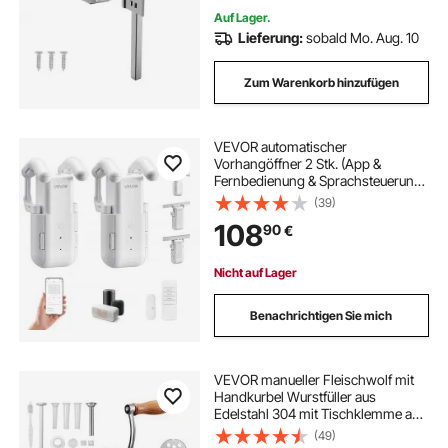
Auf Lager.
Lieferung:
sobald Mo. Aug. 10
Zum Warenkorb hinzufügen
VEVOR automatischer
Vorhangöffner 2 Stk. (App &
Fernbedienung & Sprachsteuerung)
Gardinenöffner, kompatibel mit
(39)
Alexa & Google Home, mit
108
90
€
Lautlosmodus & Timer, für
Raffrollos U-/I-Schienen
Nicht auf Lager
Benachrichtigen Sie mich
VEVOR manueller Fleischwolf mit
Handkurbel Wurstfüller aus
Edelstahl 304 mit Tischklemme aus
Stahl, Fleischmühle mit 2
(49)
Schneidplatten (4,5/8 mm) & 4