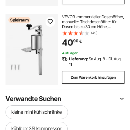
VEVOR kommerzieller Dosenöffner,
Spielraum
manueller Tischdosenöffner für
Dosen bis zu 30 cm Höhe,
höhenverstellbarer
(49)
Konservenöffner mit Schrauben,
40
90
€
Büchsenöffner aus Stahlguss für
Restaurants Hotels
Auf Lager.
Lieferung:
Sa Aug. 8 - Di. Aug.
11
Zum Warenkorb hinzufügen
Verwandte Suchen
kleine mini kühlschränke
kühlbox 35l kompressor