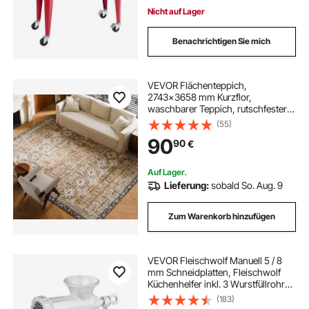
Nicht auf Lager
Benachrichtigen Sie mich
VEVOR Flächenteppich,
2743x3658 mm Kurzflor,
waschbarer Teppich, rutschfester
Wohnzimmerteppich im Vintage-
(55)
Stil, Innenmatte für Schlafzimmer,
90
90
€
Wohnzimmer, Kinderzimmer, Büro,
Braungrün
Auf Lager.
Lieferung:
sobald So. Aug. 9
Zum Warenkorb hinzufügen
VEVOR Fleischwolf Manuell 5 / 8
mm Schneidplatten, Fleischwolf
Küchenhelfer inkl. 3 Wurstfüllrohre
& Schubstange Fleischmaschine
(183)
Fleischwolf Hackfleisch Wurstfüller