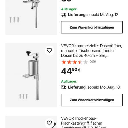
gastro kühlschrank 195 h
eistruhe
Restaurants Hotels
Auf Lager.
Lieferung:
sobald Mi. Aug. 12
Zum Warenkorb hinzufügen
VEVOR kommerzieller Dosenöffner,
manueller Tischdosenöffner für
Dosen bis zu 40 cm Höhe,
höhenverstellbarer
(49)
Konservenöffner mit Schrauben,
44
90
€
Büchsenöffner für Restaurants
Lebensmittelgeschäfte
Auf Lager.
Lieferung:
sobald Mo. Aug. 10
Zum Warenkorb hinzufügen
VEVOR Trockenbau-
Flachkastengriff, flacher
Abschlussgriff, 112-163cm