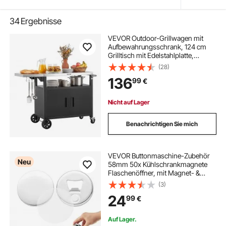
34
Ergebnisse
VEVOR Outdoor-Grillwagen mit
Aufbewahrungsschrank, 124 cm
Grilltisch mit Edelstahlplatte,
Haken, Rollen und Flaschenöffner,
(28)
Küchenwagen & Servierwagen für
136
99
€
Terrasse, Garten, Bar und BBQ-
Bereich
Nicht auf Lager
Benachrichtigen Sie mich
VEVOR Buttonmaschine-Zubehör
Neu
58mm 50x Kühlschrankmagnete
Flaschenöffner, mit Magnet- &
Flaschenöffner-Rückseite
(3)
Metallgehäusen Transparente
24
99
€
Mylar-Folie & Runde Blanko-Papiere
DIY-Projekte
Auf Lager.