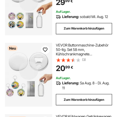
29
99
€
Folien & Runde Blanko-Papiere für
DIY-Projekte
Auf Lager.
Lieferung:
sobald Mi. Aug. 12
Zum Warenkorb hinzufügen
VEVOR Buttonmaschine-Zubehör
Neu
50-tlg. Set 58 mm,
Kühlschrankmagnete
Flaschenöffner &
(3)
Schlüsselanhänger Transparente
20
99
€
Mylar-Folien & Runde Blanko-
Papiere für DIY-Projekte
Auf Lager.
Lieferung:
Sa Aug. 8 - Di. Aug.
11
Zum Warenkorb hinzufügen
VEVOR Kühlwagen Getränkewagen