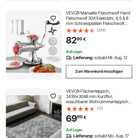
VEVOR Manuelle Fleischwolf Hand
Fleischwolf 304 Edelstahl, 4,5 & 8
mm Schneidplatten Fleischwolf
Manuelle Fleischmaschine mit
(284)
Wurstrohr, Geeignet für Fleisch
82
90
€
Gemüse Schleifen und Wurstfüllung
Silber
Auf Lager.
Lieferung:
sobald Mi. Aug. 12
Zum Warenkorb hinzufügen
VEVOR Flächenteppich,
2439x3048 mm Kurzflor,
waschbarer Wohnzimmerteppich,
rutschfester Teppich, Vintage-Stil,
(72)
Innenmatte für Schlafzimmer,
69
90
€
Wohnzimmer, Kinderzimmer,
Eingangsbereich, Büro, Grau
Auf Lager.
Lieferung:
sobald Mo. Aug. 17