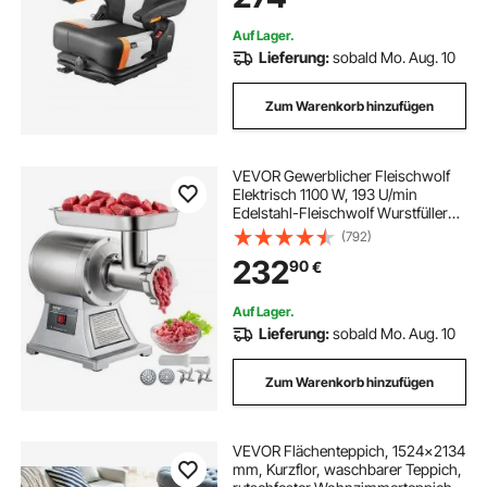
Bulldozer
Auf Lager.
Lieferung:
sobald Mo. Aug. 10
Zum Warenkorb hinzufügen
VEVOR Gewerblicher Fleischwolf
Elektrisch 1100 W, 193 U/min
Edelstahl-Fleischwolf Wurstfüller
mit Lochscheiben und Stopfer,
(792)
Hochleistungs-
232
90
€
Fleischwolfmaschine
Wurstfüllmaschine Silber
Auf Lager.
Lieferung:
sobald Mo. Aug. 10
Zum Warenkorb hinzufügen
VEVOR Flächenteppich, 1524x2134
mm, Kurzflor, waschbarer Teppich,