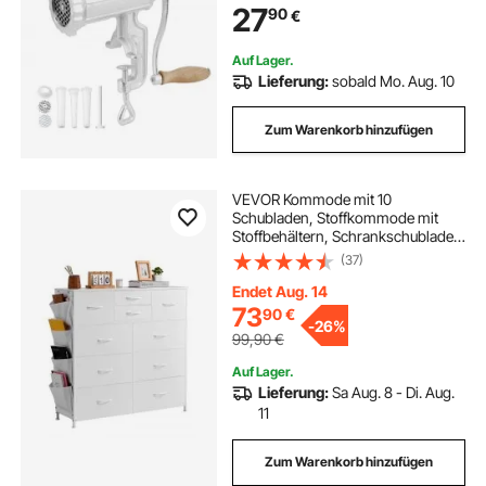
27
90
€
Leicht zu reinigen Fleischwolf
Auf Lager.
Lieferung:
sobald Mo. Aug. 10
Zum Warenkorb hinzufügen
VEVOR Kommode mit 10
Schubladen, Stoffkommode mit
Stoffbehältern, Schrankschubladen
mit leicht zu ziehendem Griff &
(37)
stabilem Stahlrahmen,
Stoffaufbewahrungsturm für
Endet Aug. 14
Schlafzimmer Flur Schrank Weiß
73
90
€
-
26%
99,90
€
Auf Lager.
Lieferung:
Sa Aug. 8 - Di. Aug.
11
Zum Warenkorb hinzufügen