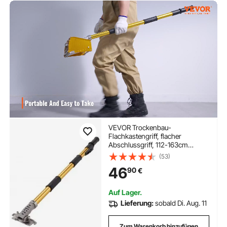
VEVOR Trockenbau-
Flachkastengriff, flacher
Abschlussgriff, 112-163cm
ausziehbar, Farbe
(53)
46
90
€
Auf Lager.
Lieferung:
sobald Di. Aug. 11
Zum Warenkorb hinzufügen