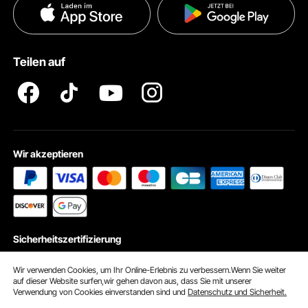
Datenschutzerklärung
Zahlungsmethoden
Pro Mitgliedsprogramm AGB
VEVOR Produkt-Rückruferklärungen
Teilen auf
Impressum
Wir akzeptieren
Sicherheitszertifizierung
Wir verwenden Cookies, um Ihr Online-Erlebnis zu verbessern.Wenn Sie weiter
auf dieser Website surfen,wir gehen davon aus, dass Sie mit unserer
Verwendung von Cookies einverstanden sind und
Datenschutz und Sicherheit.
© 2026 vevor.de. Alle Rechte vorbehalten