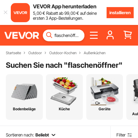
VEVOR App herunterladen
installieren
5
,00
€
Rabatt ab
99
,00
€
auf deine
ersten 3 App-Bestellungen.
Startseite
Outdoor
Outdoor-Kochen
Außenküchen
Suchen Sie nach "
flaschenöffner
"
Bodenbeläge
Küche
Geräte
Au
Sortieren nach:
Beliebt
Filter