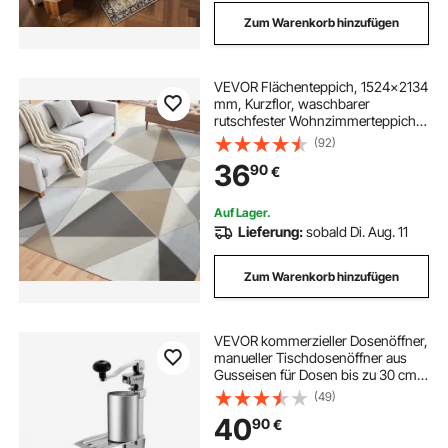
Zum Warenkorb hinzufügen
VEVOR Flächenteppich, 1524x2134
mm, Kurzflor, waschbarer
rutschfester Wohnzimmerteppich
im Modern-Stil, Innenmatte für
(92)
Schlafzimmer, Wohnzimmer,
36
90
€
Kinderzimmer, Eingangsbereich,
Anthrazitgrau
Auf Lager.
Lieferung:
sobald Di. Aug. 11
Zum Warenkorb hinzufügen
VEVOR kommerzieller Dosenöffner,
manueller Tischdosenöffner aus
Gusseisen für Dosen bis zu 30 cm
Höhe, höhenverstellbarer
(49)
Konservenöffner mit
40
90
€
Edelstahlklinge, Büchsenöffner für
Restaurants