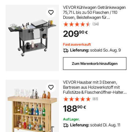
VEVOR Kühlwagen Getränkewagen
75,71 L bis zu 50 Flaschen / 110
Dosen, Beistellwagen für
Terrassenpartys und Bars mit
(34)
unterem Regal & Seitenregalen &
209
90
€
Flaschenöffner & Deckel,
Getränkekühler Schwarz
Fast ausverkauft
Lieferung:
sobald So. Aug. 9
Zum Warenkorb hinzufügen
VEVOR Hausbar mit 3 Ebenen,
Bartresen aus Holzwerkstoff mit
Fußstütze & Flaschenöffner-Halter,
Moderne Bartheke mit viel
(61)
Stauraum für Wohnzimmer & Keller,
188
90
€
Belastbar bis 81,6 kg, 1400 x 398 x
1055 mm
Auf Lager.
Lieferung:
sobald Di. Aug. 11