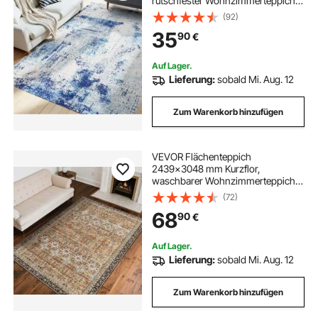
rutschfester Wohnzimmerteppich,
Modern-Stil, Innenmatte für
(92)
Schlafzimmer, Büro, Wohnzimmer,
35
90
€
Kinderzimmer, Eingangsbereich,
Blau
Auf Lager.
Lieferung:
sobald Mi. Aug. 12
Zum Warenkorb hinzufügen
VEVOR Flächenteppich
2439x3048 mm Kurzflor,
waschbarer Wohnzimmerteppich,
rutschfester Teppich, Vintage-Stil,
(72)
Innenmatte für Schlafzimmer,
68
90
€
Wohnzimmer, Kinderzimmer, Büro,
Braungrün
Auf Lager.
Lieferung:
sobald Mi. Aug. 12
Zum Warenkorb hinzufügen