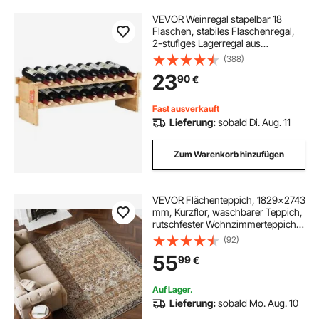
VEVOR Weinregal stapelbar 18
Flaschen, stabiles Flaschenregal,
2-stufiges Lagerregal aus
massivem Bambusholz,
(388)
freistehendes Weinregal,
23
90
€
wackelfreie Regale für Küche, Bar
und Keller (natürliche Farbe)
Fast ausverkauft
Lieferung:
sobald Di. Aug. 11
Zum Warenkorb hinzufügen
VEVOR Flächenteppich, 1829x2743
mm, Kurzflor, waschbarer Teppich,
rutschfester Wohnzimmerteppich
im Vintage-Stil, Innenmatte für
(92)
Schlafzimmer, Wohnzimmer,
55
99
€
Kinderzimmer, Eingangsbereich,
Braungrün
Auf Lager.
Lieferung:
sobald Mo. Aug. 10