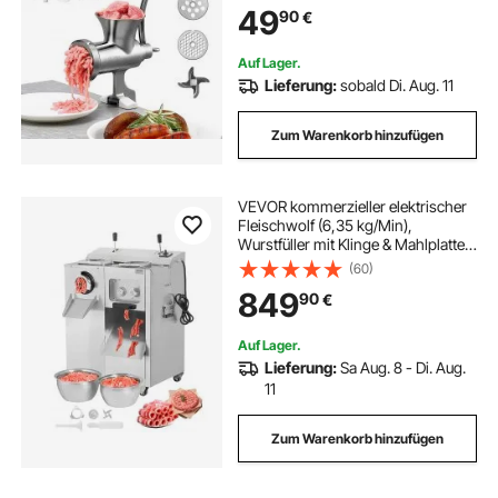
49
90
€
Wurströhren, Lebensmittelwolf für
Küchentisch
Auf Lager.
Lieferung:
sobald Di. Aug. 11
Zum Warenkorb hinzufügen
VEVOR kommerzieller elektrischer
Fleischwolf (6,35 kg/Min),
Wurstfüller mit Klinge & Mahlplatte
(5 mm), Wurstmaschine, Edelstahl-
(60)
Fleischwolfgehäuse zum
849
90
€
Schneiden, Zerkleinern und Würfeln
Auf Lager.
Lieferung:
Sa Aug. 8 - Di. Aug.
11
Zum Warenkorb hinzufügen