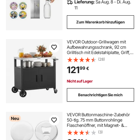
Lieferung:
Sa Aug. 8 - Di. Aug.
11
Zum Warenkorb hinzufügen
VEVOR Outdoor-Grillwagen mit
Aufbewahrungsschrank, 92 cm
Grilltisch mit Edelstahlplatte, Griff,
Rollen und Flaschenöffner,
(28)
Küchenwagen & Servierwagen für
121
99
€
Terrasse, Garten, Bar und BBQ-
Bereich
Nicht auf Lager
Benachrichtigen Sie mich
VEVOR Buttonmaschine-Zubehör
Neu
50-tlg. 75 mm Buttonrohlinge
Flaschenöffner, mit Magnet- &
Flaschenöffner-Rückseite
(3)
Metallgehäuse Transparente Mylar-