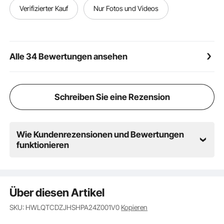
Leicht zu reinigen: Dieser rollende Eiskühler verfügt
Verifizierter Kauf
Nur Fotos und Videos
über einen Ablassstopfen für schnelles
Wasserablassen, wodurch die Reinigung mühelos ist.
Ideal für Hinterhöfe, Strände, Camping oder
Poolpartys, ist es die ideale Wahl, um
Alle 34 Bewertungen ansehen
Zusammenkünfte kühl und bequem zu halten
Schreiben Sie eine Rezension
Wie Kundenrezensionen und Bewertungen
funktionieren
Über diesen Artikel
SKU: HWLQTCDZJHSHPA24Z001V0
Kopieren