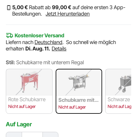
5
,00
€
Rabatt ab
99
,00
€
auf deine ersten 3 App-
Bestellungen.
Jetzt Herunterladen
Kostenloser Versand
Liefern nach
Deutschland
.
So schnell wie möglich
erhalten
Di. Aug. 11.
Details
Stil:
Schubkarre mit unterem Regal
Rote Schubkarre
Schwarze Zi
Schubkarre mit u
re
nterem Regal
Nicht auf Lager
Nicht auf Lager
Nicht auf Lager
Auf Lager