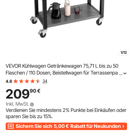
1/12
VEVOR Kühlwagen Getränkewagen 75,71 L bis zu 50
Flaschen / 110 Dosen, Beistellwagen für Terrassenpartys
...
und Bars mit unterem Regal & Seitenregalen &
34
4.6
Flaschenöffner & Deckel, Getränkekühler Schwarz
209
90
€
Inkl. MwSt.
Verdienen Sie mindestens
2%
Punkte bei Einkäufen oder
sparen Sie bis zu
15%
.
Sichern Sie sich
5,00
€
Rabatt für Neukunden