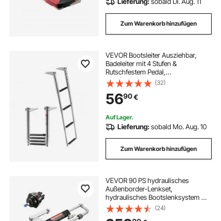
Lieferung:
sobald Di. Aug. 11
Zum Warenkorb hinzufügen
VEVOR Bootsleiter Ausziehbar,
Badeleiter mit 4 Stufen &
Rutschfestem Pedal,
Schwimmdeckleiter mit 408 kg
(32)
Tragkraft für Heckeinstieg,
56
90
€
Teleskopleiter aus 304 Edelstahl für
Boote Docks Pontons
Schwimmbad
Auf Lager.
Lieferung:
sobald Mo. Aug. 10
Zum Warenkorb hinzufügen
VEVOR 90 PS hydraulisches
Außenborder-Lenkset,
hydraulisches Bootslenksystem mit
342,9 mm Lenkrad, Steuerpumpe,
(24)
Hydraulikzylinder und zwei 7924,8