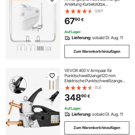
Anleitung Kurbelstütze
Bootsführung, 30 cm Einstellbare
(297)
Breite Boat Trailer Guide-on,
67
90
€
Ersatzteile und Zubehör für Skiboot
Fischerboot Segelbootanhänger
Auf Lager.
Lieferung:
sobald Di. Aug. 11
Zum Warenkorb hinzufügen
VEVOR 400 V Armpaar für
Punktschweißzange120 mm
Elektrische Punktschweißzange
25A Spot Welder Gun
(53)
348
90
€
Auf Lager.
Lieferung:
sobald Di. Aug. 11
Zum Warenkorb hinzufügen