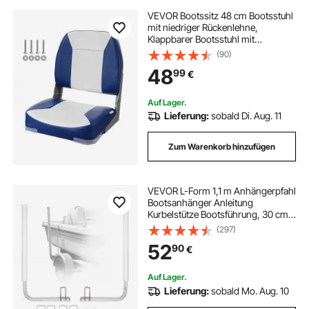
VEVOR Bootssitz 48 cm Bootsstuhl
mit niedriger Rückenlehne,
Klappbarer Bootsstuhl mit
Verdickter Schwammpolsterung
(90)
und Scharnier, Herunterklappbarer
48
99
€
Bootskapitänsstuhl für Fischerboot,
Ausflugsboot
Auf Lager.
Lieferung:
sobald Di. Aug. 11
Zum Warenkorb hinzufügen
VEVOR L-Form 1,1 m Anhängerpfahl
Bootsanhänger Anleitung
Kurbelstütze Bootsführung, 30 cm
Einstellbare Breite Boat Trailer
(297)
Guide-on, Ersatzteile und Zubehör
52
90
€
für Skiboot Fischerboot
Segelbootanhänger
Auf Lager.
Lieferung:
sobald Mo. Aug. 10