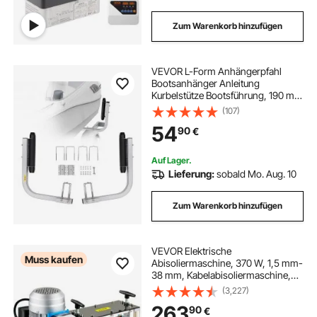
Zum Warenkorb hinzufügen
VEVOR L-Form Anhängerpfahl
Bootsanhänger Anleitung
Kurbelstütze Bootsführung, 190 mm
Einstellbare Breite Boat Trailer
(107)
Guide-on - Ersatzteile und Zubehör
54
90
€
für Skiboot Fischerboot
Segelbootanhänger
Auf Lager.
Lieferung:
sobald Mo. Aug. 10
Zum Warenkorb hinzufügen
VEVOR Elektrische
Muss kaufen
Abisoliermaschine, 370 W, 1,5 mm-
38 mm, Kabelabisoliermaschine,
Kabel Abisolierwerkzeug, 11 Kanäle
(3,227)
10 Klingen zum Recycling von
263
90
€
Kupferdrähten/Entfernen, Isolierung