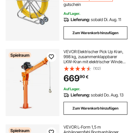
gutschein
Auf Lager.
Lieferung:
sobald Di. Aug. 11
Zum Warenkorb hinzufügen
VEVOR Elektrischer Pick Up Kran,
Spielraum
998 kg, zusammenklappbarer
LKW-Kran mit elektrischer Winde
2721 kg, Ladekran aus Stahl, 360°
(102)
schwenkbar, Hebekran zum Heben
669
90
€
von Gütern auf der Baustelle, in der
Fabrik
Auf Lager.
Lieferung:
sobald Do. Aug. 13
Zum Warenkorb hinzufügen
VEVOR L-Form 1,5 m
Spielraum
Anhängerpfahl Bootsanhänger