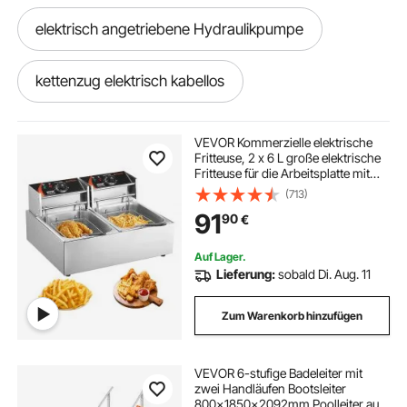
elektrisch angetriebene Hydraulikpumpe
kettenzug elektrisch kabellos
elektrischer kettenzug kabellos
VEVOR Kommerzielle elektrische
Fritteuse, 2 x 6 L große elektrische
Fritteuse für die Arbeitsplatte mit
elektrische kühlbox steckdose
herausnehmbarem Doppelkorb,
(713)
5000 W Doppelfritteuse aus
91
90
€
Edelstahl für Küche, Restaurant
seilzug elektrisch 12v
Auf Lager.
Lieferung:
sobald Di. Aug. 11
elektrische seilwinde 12v nylonseil
Zum Warenkorb hinzufügen
elektrischen Schreibtisch
VEVOR 6-stufige Badeleiter mit
zwei Handläufen Bootsleiter
elektrisch schreibtisch
800x1850x2092mm Poolleiter aus