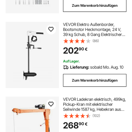
Zum Warenkorb hinzufügen
VEVOR Elektro Außenborder,
Bootsmotor Heckmontage, 24 V,
39 kg Schub, 8 Gang Elektrischer
Trolling Motor mit Batterieanzeige,
(86)
für Kajaks, Fischerboote auf
202
90
€
Süß-/Salzwasser, 915 mm Welle
Auf Lager.
Lieferung:
sobald Mo. Aug. 10
Zum Warenkorb hinzufügen
VEVOR Ladekran elektrisch, 499kg,
Pickup-Kran mit elektrischer
Seilwinde 1587 kg, Hebekran aus
Stahl für Pickup-Trucks, 360°
(102)
schwenkbar, zum Heben von
268
90
€
Gütern auf der Baustelle oder in der
Fabrik