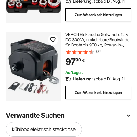
Lieferung:
sobald Di. Aug. 11
Zum Warenkorb hinzufügen
VEVOR Elektrische Seilwinde, 12 V
DC 300 W, umkehrbare Bootwinde
für Boote bis 900 kg, Power-In-,
Power-Out- & Freilaufbetrieb für
(32)
Boote mit kabelgebundener
97
90
€
Fernbedienung & Handkurbel
Auf Lager.
Lieferung:
sobald Di. Aug. 11
Zum Warenkorb hinzufügen
Verwandte Suchen
kühlbox elektrisch steckdose