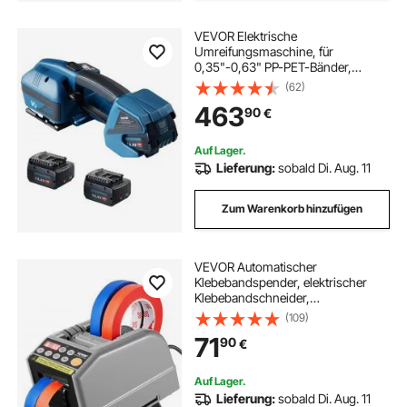
VEVOR Elektrische
Umreifungsmaschine, für
0,35"-0,63" PP-PET-Bänder,
tragbares elektrisches
(62)
Umreifungswerkzeug mit
463
90
€
Digitalanzeige, 2 x 4000 mAh
batteriebetriebenes automatisches
Umreifungswerkzeug für
Auf Lager.
Verpackungskartonpaletten
Lieferung:
sobald Di. Aug. 11
Zum Warenkorb hinzufügen
VEVOR Automatischer
Klebebandspender, elektrischer
Klebebandschneider,
Verpackungsmaschine,
(109)
Bandschneidemaschine, 6-60 mm
71
90
€
Bandbreite
Auf Lager.
Lieferung:
sobald Di. Aug. 11