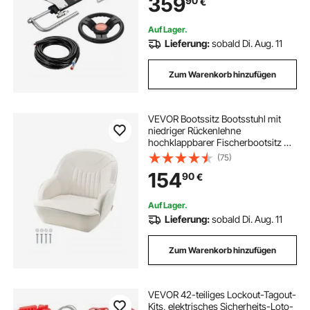
359
90
€
mm Schläuchen für Einzelstation-
Einmotorboote
Auf Lager.
Lieferung:
sobald Di. Aug. 11
Zum Warenkorb hinzufügen
VEVOR Bootssitz Bootsstuhl mit
niedriger Rückenlehne
hochklappbarer Fischerbootsitz mit
verdicktem Schwammkissen &
(75)
PVC-Leder & ergonomischem
154
90
€
Design Bootssitz für Fischerboote
Yachten Schiffe weiß
Auf Lager.
Lieferung:
sobald Di. Aug. 11
Zum Warenkorb hinzufügen
VEVOR 42-teiliges Lockout-Tagout-
Kits, elektrisches Sicherheits-Loto-