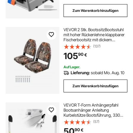
Zum Warenkorb hinzufügen
VEVOR 2 Stk. BootssitzBootsstuhl
mit hoher Rückenlehne klappbarer
Fischerbootsitz mit dickem
Schwammkissen & PU-Leder,
(137)
Scharniere aus
105
90
€
Aluminiumlegierung, für Boote
Yachten Schiffe, Tarnfarbe
Auf Lager.
Lieferung:
sobald Mo. Aug. 10
Zum Warenkorb hinzufügen
VEVOR T-Form Anhängerpfahl
Bootsanhänger Anleitung
Kurbelstütze Bootsführung, 330
mm Einstellbare Breite Boat Trailer
(57)
Guide-on - Ersatzteile und Zubehör
50
90
€
für Skiboot Fischerboot