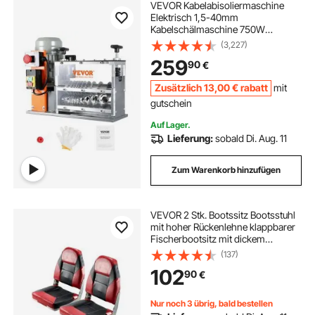
VEVOR Kabelabisoliermaschine
Elektrisch 1,5-40mm
Kabelschälmaschine 750W
Abisoliermaschine 30m pro Minute
(3,227)
Geschwindigkeit Abisolierzange
259
90
€
65-Mn-Federstahl Klinge Ideal zum
Abisolieren von Kupferdraht
Zusätzlich
13
,00
€
rabatt
mit
gutschein
Auf Lager.
Lieferung:
sobald Di. Aug. 11
Zum Warenkorb hinzufügen
VEVOR 2 Stk. Bootssitz Bootsstuhl
mit hoher Rückenlehne klappbarer
Fischerbootsitz mit dickem
Schwammkissen & wasserdichtem
(137)
PVC-Leder, Scharniere aus
102
90
€
Aluminiumlegierung, Schwarz & Rot
Nur noch 3 übrig, bald bestellen