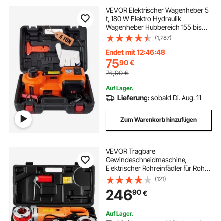
VEVOR Elektrischer Wagenheber 5
t, 180 W Elektro Hydraulik
Wagenheber Hubbereich 155 bis
450 mm Hydraulischer Heber für
(1,787)
Autos und SUVs inklusive
Batterieclip sowie Werkzeugkasten
Endet mit 12:46:46
und Netzkabel
75
90
€
76,90
€
Auf Lager.
Lieferung:
sobald Di. Aug. 11
Zum Warenkorb hinzufügen
VEVOR Tragbare
Gewindeschneidmaschine,
Elektrischer Rohreinfädler für Rohre
mit Tragetasche, 6 Matrizen, 2300
(121)
W 220 V Elektro-
246
90
€
Gewindeschneidmaschine(EU
PLUG 220V)
Auf Lager.