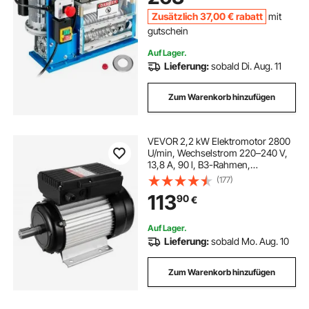
aus Kunststoff
Zusätzlich
37
,00
€
rabatt
mit
gutschein
Auf Lager.
Lieferung:
sobald Di. Aug. 11
Zum Warenkorb hinzufügen
VEVOR 2,2 kW Elektromotor 2800
U/min, Wechselstrom 220–240 V,
13,8 A, 90 l, B3-Rahmen,
Luftkompressormotor einphasig,
(177)
24 mm Keilwelle, Rechts-/Linkslauf
113
90
€
für landwirtschaftliche Maschinen
und allgemeine Geräte
Auf Lager.
Lieferung:
sobald Mo. Aug. 10
Zum Warenkorb hinzufügen