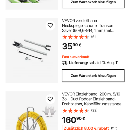
Zum Warenkorb hinzufügen
VEVOR verstellbarer
Heckspiegelschoner Transom
Saver (609,6-914,4 mm) mit
Verbundkopf,
(61)
korrosionsbeständiger
35
90
€
Heckspiegelschoner
Außenbordmotoren unter 100 PS,
für Anhänger Boot
Fast ausverkauft
Außenbordmotoren
Lieferung:
sobald Di. Aug. 11
Zum Warenkorb hinzufügen
VEVOR Einziehband, 200 m, 5/16
Zoll, Duct Rodder Einziehband-
Drahtzieher, Kabelführungsstange
mit Rollenständer aus Stahl, 3
(33)
Zugköpfe, Angelwerkzeug für
160
90
€
Wände & elektrische Leitungen,
nicht leitfähig
Zusätzlich
8
,00
€
rabatt
mit