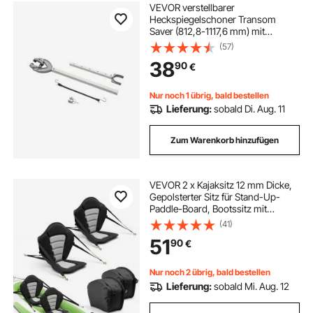
VEVOR verstellbarer
Heckspiegelschoner Transom
Saver (812,8-1117,6 mm) mit
robustem Kopf,
(57)
korrosionsbeständiger
38
90
€
Heckspiegelschoner
Außenbordmotoren unter 100 PS,
für Roller Anhänger Boot
Nur noch 1 übrig, bald bestellen
Lieferung:
sobald Di. Aug. 11
Zum Warenkorb hinzufügen
VEVOR 2 x Kajaksitz 12 mm Dicke,
Gepolsterter Sitz für Stand-Up-
Paddle-Board, Bootssitz mit
Rückenlehne &
(41)
Aufbewahrungstasche &
51
90
€
Verstellbaren Gurten für SUP Kanu
Angelboot Aufblasbares Kajak
Nur noch 2 übrig, bald bestellen
Lieferung:
sobald Mi. Aug. 12