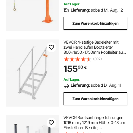
Auf Lager.
Lieferung:
sobald Mi. Aug. 12
Zum Warenkorb hinzufügen
VEVOR 4-stufige Badeleiter mit
zwei Handläufen Bootsleiter
800x1850x1750mm Poolleiter aus
Aluminiumlegierung Treppenleiter
(392)
250kg Tragfähigkeit 55x10cm
155
90
€
Pedale Ideal für Häfen Boot
Schwimmbäder
Auf Lager.
Lieferung:
sobald Di. Aug. 11
Zum Warenkorb hinzufügen
VEVOR Bootsanhängerführungen
1016 mm / 1219 mm Höhe, 0-13 cm
Einstellbare Bereite,
Anhängerführung aus Hochfestem