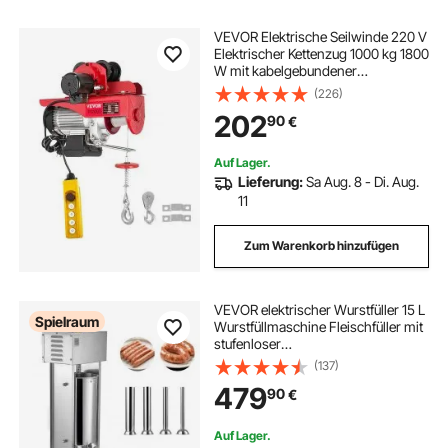
VEVOR Elektrische Seilwinde 220 V
Elektrischer Kettenzug 1000 kg 1800
W mit kabelgebundener
Fernbedienung 1,4 m Elektrische
(226)
Winde für Werkstatt, Garage, Lager,
202
90
€
Industrie, Heben schwerer Lasten
Auf Lager.
Lieferung:
Sa Aug. 8 - Di. Aug.
11
Zum Warenkorb hinzufügen
VEVOR elektrischer Wurstfüller 15 L
Spielraum
Wurstfüllmaschine Fleischfüller mit
stufenloser
Geschwindigkeitsregelung & Pedal,
(137)
Hochleistungsfüller aus Edelstahl
479
90
€
mit 4 Wurstfüllrohren, Fleischfüllen
Auf Lager.