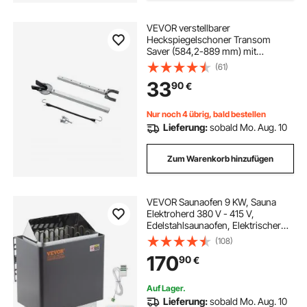
VEVOR verstellbarer
Heckspiegelschoner Transom
Saver (584,2-889 mm) mit
Verbundkopf,
(61)
korrosionsbeständiger
33
90
€
Heckspiegelschoner
Außenbordmotoren unter 100 PS,
für Anhänger Boot
Nur noch 4 übrig, bald bestellen
Außenbordmotoren
Lieferung:
sobald Mo. Aug. 10
Zum Warenkorb hinzufügen
VEVOR Saunaofen 9 KW, Sauna
Elektroherd 380 V - 415 V,
Edelstahlsaunaofen, Elektrischer
Saunaofen 2 Modi (Temperatur,
(108)
Zeit), mit Externem Steuergerät &
170
90
€
3M-Temperatursensor (Saunastein
Nicht enthalten)
Auf Lager.
Lieferung:
sobald Mo. Aug. 10