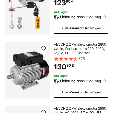
123
90
€
Hebezeug für Garage, Lager, Fabrik
Auf Lager.
Lieferung:
sobald Mo. Aug. 10
Zum Warenkorb hinzufügen
VEVOR 2,2 kW Elektromotor 2800
U/min, Wechselstrom 220–240 V,
13,8 A, 90 l, B3-Rahmen,
Luftkompressormotor einphasig,
(177)
24 mm Keilwelle, Rechts-/Linkslauf
130
90
€
für landwirtschaftliche Maschinen
und allgemeine Geräte
Auf Lager.
Lieferung:
sobald Mo. Aug. 10
Zum Warenkorb hinzufügen
VEVOR 2,2 kW Elektromotor 2890
U/min, AC 400 V 4,7 A, 90 l, B3-