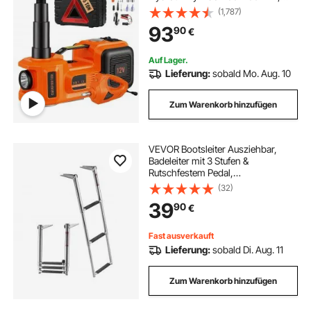
Hydraulik-Handpumpe
(1,787)
Wagenheber mit Schlagschrauber
93
90
€
Werkzeugkasten Netzkabel für
Autos SUVs
Auf Lager.
Lieferung:
sobald Mo. Aug. 10
Zum Warenkorb hinzufügen
VEVOR Bootsleiter Ausziehbar,
Badeleiter mit 3 Stufen &
Rutschfestem Pedal,
Schwimmdeckleiter mit 272 kg
(32)
Tragkraft für Heckeinstieg,
39
90
€
Teleskopleiter aus 304 Edelstahl für
Boote Docks Pontons
Schwimmbad
Fast ausverkauft
Lieferung:
sobald Di. Aug. 11
Zum Warenkorb hinzufügen