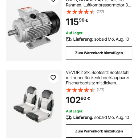
Rahmen, Luftkompressormotor 3-
phasig, 24 mm Keilwelle,
(177)
Rechts-/Linkslauf für
115
90
€
landwirtschaftliche Maschinen und
allgemeine Geräte
Auf Lager.
Lieferung:
sobald Mo. Aug. 10
Zum Warenkorb hinzufügen
VEVOR 2 Stk. Bootssitz Bootsstuhl
mit hoher Rückenlehne klappbarer
Fischerbootsitz mit dickem
Schwammkissen & wasserdichtem
(137)
PVC-Leder, Scharniere aus
102
90
€
Aluminiumlegierung, Schwarz &
Grau
Auf Lager.
Lieferung:
sobald Mo. Aug. 10
Zum Warenkorb hinzufügen