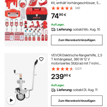
Kit, enthält Vorhängeschlösser, 5
Arten von Lockouts, Haspen,
(49)
Anhänger und Kabelbinder, Box,
74
90
€
Lockout-Sicherheitswerkzeuge für
die Beseitigung elektrischer Risiken
in Industrie und Maschinen
Auf Lager.
Lieferung:
sobald Mo. Aug. 10
Zum Warenkorb hinzufügen
VEVOR Elektrische Rangierhilfe, 2,5
T Anhängelast, 380 W 12 V
motorisiertes Stützrad mit 7 m/min
Bewegungsgeschwindigkeit,
(207)
einstellbare Klemmhöhe &
239
90
€
Gummireifen, zum Bewegen von
Wohnwagen & Booten
Auf Lager.
Lieferung:
sobald Di. Aug. 11
Zum Warenkorb hinzufügen