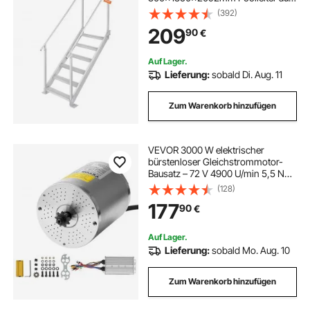
Aluminiumlegierung Treppenleiter
(392)
250kg Tragfähigkeit 10cm Pedale
elektrisch schreibtische
209
90
€
Ideal für Häfen Boot
Schwimmbäder
Auf Lager.
elektrische seilwinde synthetisches seil
Lieferung:
sobald Di. Aug. 11
Zum Warenkorb hinzufügen
Elektrischer Schreibtisch
elektrischer bürstenloser motor
VEVOR 3000 W elektrischer
bürstenloser Gleichstrommotor-
Bausatz – 72 V 4900 U/min 5,5 Nm
Elektromotor mit verbessertem
elektrische seilzug 12v
(128)
Drehzahlregler, Geräuscharm, Ideal
177
90
€
für Go Karts E-Bike Motorrad Roller
elektrische schreibtisch
Auf Lager.
Lieferung:
sobald Mo. Aug. 10
Zum Warenkorb hinzufügen