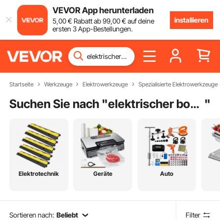
VEVOR App herunterladen
installieren
5
,00
€
Rabatt ab
99
,00
€
auf deine
ersten 3 App-Bestellungen.
Startseite
Werkzeuge
Elektrowerkzeuge
Spezialisierte Elektrowerkzeuge
Suchen Sie nach "
elektrischer bootsmotor
"
Elektrotechnik
Geräte
Auto
Sortieren nach:
Beliebt
Filter