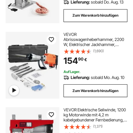
Lieferung:
sobald Do. Aug. 13
Zum Warenkorb hinzufügen
VEVOR
Abrisswagenheberhammer, 2200
W, Elektrischer Jackhammer,
Strapazierfähig, 1400 BPM
(1,690)
Betonbrecher 4 Stück Meißel Bit,
154
90
€
Handschuhe
Auf Lager.
Lieferung:
sobald Mo. Aug. 10
Zum Warenkorb hinzufügen
VEVOR Elektrische Seilwinde, 1200
kg Motorwinde mit 4,2 m
kabelgebundener Fernbedienung,
12 m Hubhöhe mit Einzelkabel,
(1,371)
Einzel-/Doppelschlingen, Not-Aus,