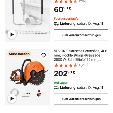
(297)
Stahl mit PVC-Rohren, Passend für
60
90
€
Skiboote Fischerboote Kleine
Segelboote
Fast ausverkauft
Lieferung:
sobald Di. Aug. 11
Zum Warenkorb hinzufügen
VEVOR Elektrische Betonsäge, 406
Muss kaufen
mm, Hochleistungs-Kreissäge
2800 W, Schnitttiefe 152 mm,
Nass-/Trocken-Scheibensäge mit
(1,253)
Wasserrohr, Wasserpumpe,
202
90
€
Sägeblatt, für Stein und Ziegel
Auf Lager.
Lieferung:
sobald Di. Aug. 11
Zum Warenkorb hinzufügen