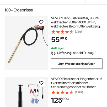
100+
Ergebnisse
VEVOR Hand-Betonrüttler, 960 W
elektrischer Rüttler 4000 U/min,
elektrisches Betonrüttlerwerkzeug
mit 2 m Schaftstange, tragbarer
(356)
Bleistift-Zementrüttler zum
55
90
€
Entfernen von Luftblasen und
Mischen von Beton
Auf Lager.
Lieferung:
sobald Di. Aug. 11
Zum Warenkorb hinzufügen
VEVOR Elektrischer Wagenheber 15
t verstellbarer elektrischer
Scherenwagenheber mit hoher
Tragkraft, 12-V-
(1,787)
Reifenwechselersatz mit Dual-
125
90
€
Power & LED-Licht, Wagenheber-
Set für Limousine SUV Lkw