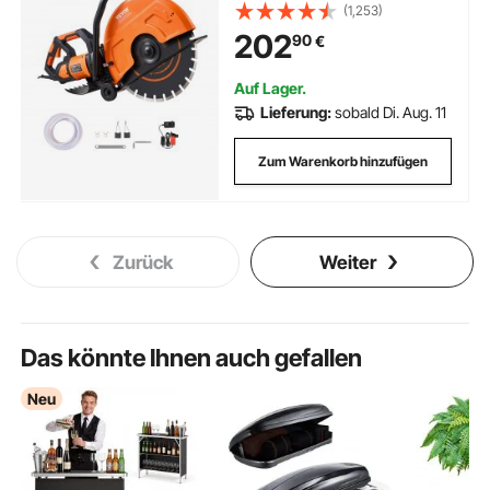
152 mm, Nass-/Trocken-
(1,253)
Scheibensäge mit Wasserrohr,
202
90
€
Wasserpumpe, Sägeblatt, für
Stein und Ziegel
Auf Lager.
Lieferung:
sobald Di. Aug. 11
Zum Warenkorb hinzufügen
Zurück
Weiter
Das könnte Ihnen auch gefallen
Neu