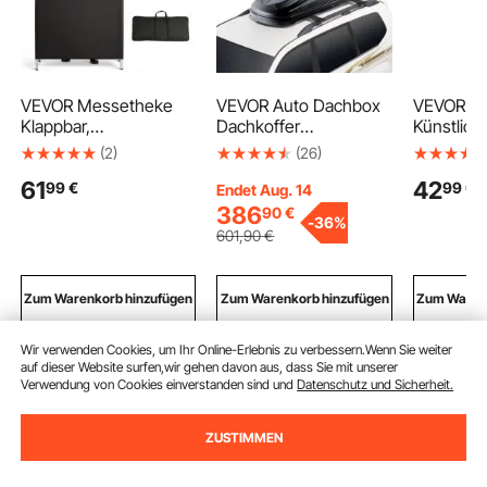
VEVOR Messetheke
VEVOR Auto Dachbox
VEVOR 2 
Klappbar,
Dachkoffer
Künstlich
980x385x870 mm,
Aufbewahrungsbox
mm Künst
(2)
(26)
Empfangstheke mit
370 L, ABS-
Pflanzen 
61
42
99
€
99
€
Tragetasche,
Hartschalen
Wedeln au
Endet Aug. 14
Ablagefach,
Dachgepäckträger
& Seidens
386
90
€
-
36%
Rezeptionstheke,
Aufbewahrungsbox
beständige
601
,90
€
Messestand, Bartisch,
mit beidseitiger
Boston Fa
Faltbare Mobile
Öffnung und 2
Garten Ba
Barstation für
verstärkten Gurten,
Dekoratio
Zum Warenkorb hinzufügen
Zum Warenkorb hinzufügen
Zum Warenk
Veranstaltungen,
Gepäckaufbewahrung
Blumento
Partys & Messen
sbox für SUVs
Wir verwenden Cookies, um Ihr Online-Erlebnis zu verbessern.Wenn Sie weiter
auf dieser Website surfen,wir gehen davon aus, dass Sie mit unserer
Empfohlene Suchabfragen
Verwendung von Cookies einverstanden sind und
Datenschutz und Sicherheit.
ZUSTIMMEN
elektrisch hydraulik-wagenheber
hydraulik wagenh