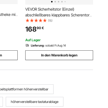
VEVOR Sicherheitstor (Einzel)
theke mit
abschließbares klappbares Scherentor
mit 360°-Lenkrollen, einziehbare
(15)
d,
Stahltore Outdoor, für
168
90
€
tation für
Eingangssicherheit Garage Lager, Falttor
essen
1260 x 1975 mm (B x H) Schwarz
Auf Lager
Lieferung:
sobald Fr.Aug 14
en
In den Warenkorb legen
beitsplattformen höhenverstellbar
höhenverstellbare tastaturablage