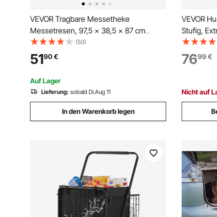
VEVOR Tragbare Messetheke
VEVOR Hun
Messetresen, 97,5 × 38,5 × 87 cm
Stufig, Ex
Messestand Ausstellungs-
Große Hun
(50)
Thekenständer, Faltbarer Promotion-
Tragbare E
51
76
90
€
99
€
Bartisch Promotiontheke, Rezeption mit
LKW, Hochb
Aufbewahrungsregal, Tragetasche,
Auf Lager
Schwarz
Nicht auf L
Lieferung:
sobald Di.Aug 11
In den Warenkorb legen
B