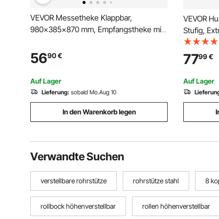
VEVOR Messetheke Klappbar,
VEVOR Hun
980x385x870 mm, Empfangstheke mit
Stufig, Ex
Tragetasche, Ablagefach,
Große Hun
Rezeptionstheke, Messestand,
Oberfläche
56
77
90
€
99
€
Bartisch, Faltbare Mobile Barstation für
Auto, SUV,
Veranstaltungen, Partys & Messen
Tragkraft b
Auf Lager
Auf Lager
Lieferung:
sobald Mo.Aug 10
Lieferun
In den Warenkorb legen
I
Verwandte Suchen
verstellbare rohrstütze
rohrstütze stahl
8 ko
rollbock höhenverstellbar
rollen höhenverstellbar