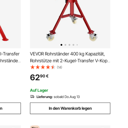
l-Transfer
VEVOR Rohrständer 400 kg Kapazität,
ohrständer
Rohrstütze mit 2-Kugel-Transfer V-Kopf,
ellbar
Rohrbock höhenverstellbar 20-37 Zoll
(14)
Höhe, einklappbarer Rohrständer für
62
90
€
Gewindeschneidmaschinen Walznuten
Auf Lager
Lieferung:
sobald Do.Aug 13
en
In den Warenkorb legen