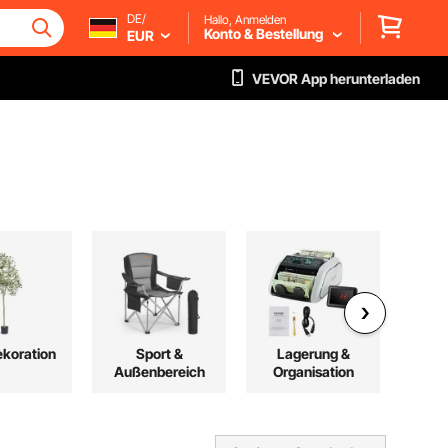
DE/
Hallo, Anmelden
Konto & Bestellung
EUR
VEVOR App herunterladen
koration
Sport &
Lagerung &
R
Außenbereich
Organisation