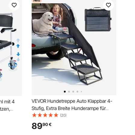
Neu
VEVOR Hundetreppe Auto Klappbar 4-
l mit 4
Stufig, Extra Breite Hunderampe für
tzen,
Große Hunde mit Rutschfester
(20)
fig
Oberfläche, Einstiegshilfe für Auto, SUV,
arem 5-
89
90
€
LKW, Hochbett, Sofa, Klapptreppe