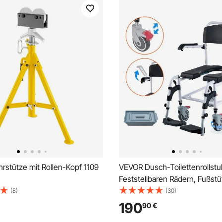
rstütze mit Rollen-Kopf 1109
VEVOR Dusch-Toilettenrollstuh
Feststellbaren Rädern, Fußstü
Hochklappbaren Armen, 3-stu
(8)
(30)
Verstellbarer Höhe, Abnehmb
190
90
€
Liter-Eimer, 158,8 kg