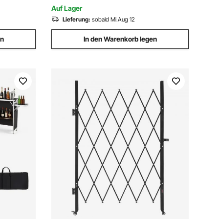
Tragkraft bis 180 kg
stuhl
Auf Lager
Lieferung:
sobald Mi.Aug 12
en
In den Warenkorb legen