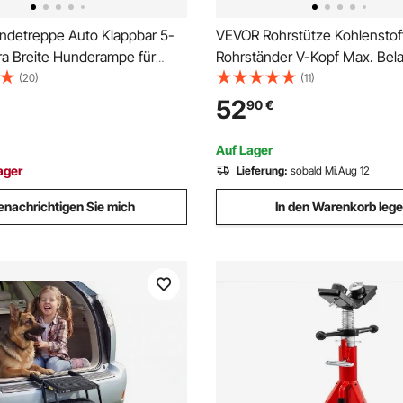
detreppe Auto Klappbar 5-
VEVOR Rohrstütze Kohlenstoff
tra Breite Hunderampe für
Rohrständer V-Kopf Max. Bela
de mit Weichem Filzteppich,
1134 kg Rohrbock Höhenverst
(20)
(11)
instiegshilfe für Auto, SUV,
61 bis 107 cm klappbare Bein
52
90
€
ett, Sofa, Tragkraft bis 90 kg
Transport Ideal für
Gewindeschneidmaschinen Ro
Auf Lager
ager
Lieferung:
sobald Mi.Aug 12
enachrichtigen Sie mich
In den Warenkorb leg