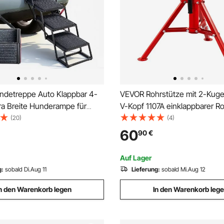
detreppe Auto Klappbar 4-
VEVOR Rohrstütze mit 2-Kuge
tra Breite Hunderampe für
V-Kopf 1107A einklappbarer R
de mit Weichem Filzteppich,
2,04 t Rohrstange höhenverst
(20)
(4)
instiegshilfe für Auto, SUV,
60
90
€
ett, Sofa, Tragkraft bis 90 kg
Auf Lager
g:
sobald Di.Aug 11
Lieferung:
sobald Mi.Aug 12
n den Warenkorb legen
In den Warenkorb leg