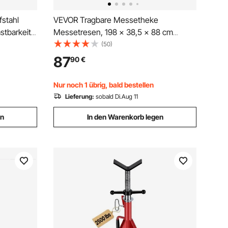
stahl
VEVOR Tragbare Messetheke
stbarkeit
Messetresen, 198 × 38,5 × 88 cm
ellbar von
Messestand Ausstellungs-
(50)
e zum
Thekenständer, Faltbarer Promotion-
87
90
€
Bartisch Promotiontheke, Rezeptio mit
llennuten
Aufbewahrungsregal, Tragetasche,
Nur noch 1 übrig, bald bestellen
Schwarz
Lieferung:
sobald Di.Aug 11
en
In den Warenkorb legen