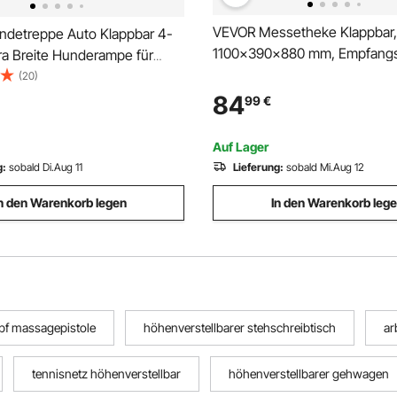
VEVOR Messetheke Klappbar,
detreppe Auto Klappbar 4-
1100x390x880 mm, Empfangs
tra Breite Hunderampe für
Tragetasche, Ablagefach,
de mit Rutschfester
(20)
Rezeptionstheke, Messestan
, Tragbare Einstiegshilfe für
84
99
€
Bartisch, Faltbare Mobile Bars
 LKW, Hochbett, Sofa,
Veranstaltungen, Partys & M
is 113 kg
Auf Lager
g:
sobald Di.Aug 11
Lieferung:
sobald Mi.Aug 12
n den Warenkorb legen
In den Warenkorb leg
pf massagepistole
höhenverstellbarer stehschreibtisch
ar
tennisnetz höhenverstellbar
höhenverstellbarer gehwagen