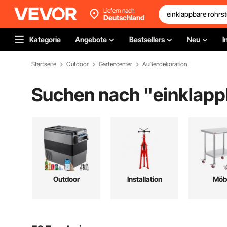
Liefern nach
Deutschland
Kategorie
Angebote
Bestsellers
Neu
I
Startseite
Outdoor
Gartencenter
Außendekoration
Suchen nach "
einklapp
Outdoor
Installation
Möb