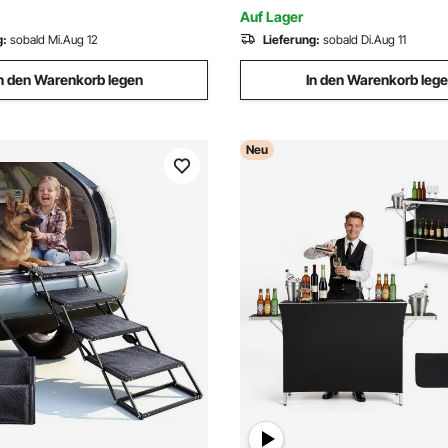
Fassungsvermögen, Toiletten
Auf Lager
g:
sobald Mi.Aug 12
Lieferung:
sobald Di.Aug 11
n den Warenkorb legen
In den Warenkorb leg
Neu