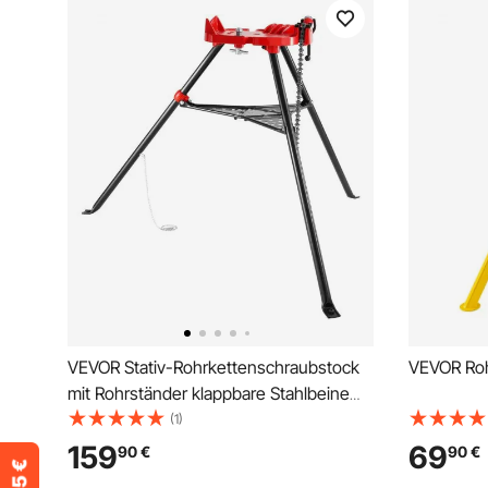
VEVOR Stativ-Rohrkettenschraubstock
VEVOR Roh
mit Rohrständer klappbare Stahlbeine
Rohrstützen mit Werkzeugablage
(1)
Stativständer-Kettenschraubstock ideal
159
69
90
€
90
€
für eine Vielzahl von Rohrmaterialien