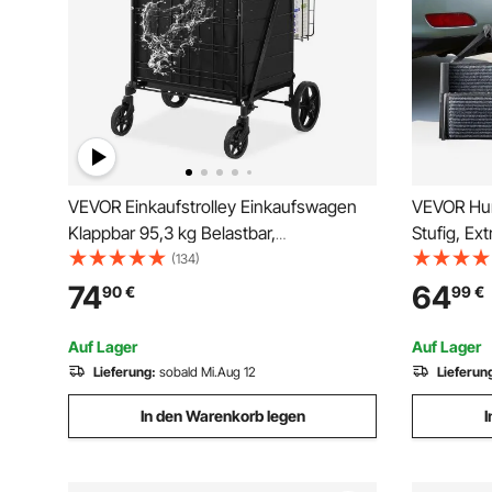
VEVOR Einkaufstrolley Einkaufswagen
VEVOR Hun
Klappbar 95,3 kg Belastbar,
Stufig, Ex
Einkaufsroller Handwagen
Große Hun
(134)
Multifunktional 600D-Oxford-Gewebe,
Tragbare E
74
64
90
€
99
€
Shoppingtrolley Faltbar für Wäsche,
LKW, Hochb
Lebensmittel, Camping-Werkzeuge
Auf Lager
Auf Lager
usw.
Lieferung:
sobald Mi.Aug 12
Lieferun
In den Warenkorb legen
I