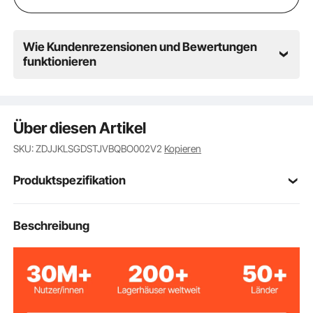
Risiko von Verwicklungen oder Verheddern wird
reduziert
Wie Kundenrezensionen und Bewertungen
funktionieren
Über diesen Artikel
SKU: ZDJJKLSGDSTJVBQBO002V2
Kopieren
Produktspezifikation
Artikelmodellnum
Beschreibung
RC-9001Y
mer
Fütterungsmetho
Automatische Zufuhr
de