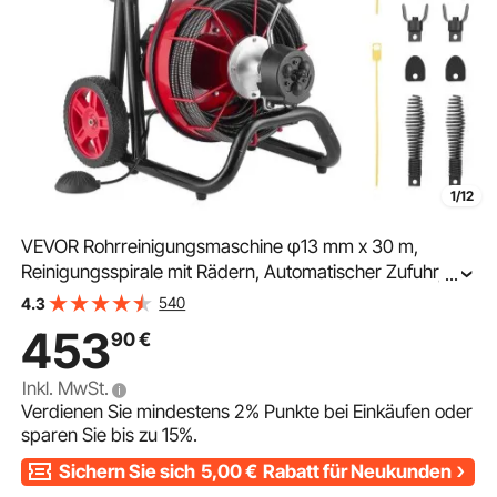
1/12
VEVOR Rohrreinigungsmaschine φ13 mm x 30 m,
Reinigungsspirale mit Rädern, Automatischer Zufuhr, 8
...
Schneidmessern & Pneumatischem Fußschalter,
540
4.3
Rohrreinigungsgerät für Rohre von 50 bis 150 mm
453
90
€
Inkl. MwSt.
Verdienen Sie mindestens
2%
Punkte bei Einkäufen oder
sparen Sie bis zu
15%
.
Sichern Sie sich
5,00
€
Rabatt für Neukunden