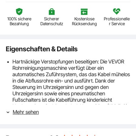
100% sichere
Sicherer
Kostenlose
Professionelle
Bezahlung
Datenschutz
Rücksendung
r Service
Eigenschaften & Details
Hartnäckige Verstopfungen beseitigen: Die VEVOR
Rohrreinigungsmaschine verfügt über ein
automatisches Zuführsystem, das das Kabel mühelos
in die Abflussrohre ein- und ausführt. Dank der
Steuerung im Uhrzeigersinn und gegen den
Uhrzeigersinn sowie eines pneumatischen
Fußschalters ist die Kabelführung kinderleicht
Hochwertiges Stahlkernkabel: Unser 30 m (100 Fuß)
Mehr sehen
langes und 13 mm (1/2 Zoll) starkes Stahlkernkabel ist
bruch-, verdreh-, knick- und korrosionsbeständig
und gleitet mühelos durch komplexe, gebogene
Rohre mit Durchmessern von 50 bis 150 mm (2 bis 6