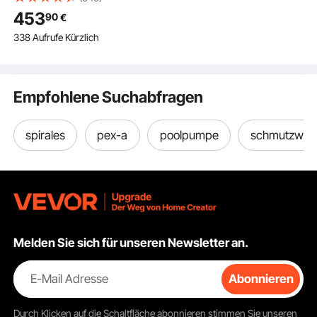
Reinigungsspirale mit
453
90
€
Rädern, Automatischer
338 Aufrufe Kürzlich
Zufuhr, 8
Schneidmessern &
Pneumatischem
Fußschalter,
Empfohlene Suchabfragen
Rohrreinigungsgerät
für Rohre von 50 bis
150 mm
spirales
pex-a
poolpumpe
schmutzwas
Melden Sie sich für unseren Newsletter an.
E-Mail Adresse
Abonnieren
Durch Klicken auf die Schaltfläche
abonnieren
stimmen Sie unseren