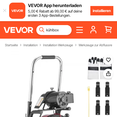
VEVOR App herunterladen
installieren
5
,00
€
Rabatt ab
99
,00
€
auf deine
ersten 3 App-Bestellungen.
Startseite
Installation
Installation Werkzeuge
Werkzeuge zur Abflussreini