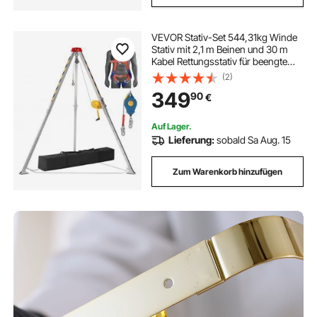
VEVOR Stativ-Set 544,31kg Winde
Stativ mit 2,1 m Beinen und 30 m
Kabel Rettungsstativ für beengte
Räume 10 m Absturzsicherung
(2)
Auffanggurt Aufbewahrungstasche
349
90
€
für herkömmliche beengte Räume
Auf Lager.
Lieferung:
sobald Sa Aug. 15
Zum Warenkorb hinzufügen