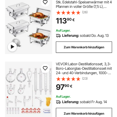
Stk. Edelstahl-Speisenwärmer mit 4
Pfannen in voller Größe (7,5 L),
rechteckiger Catering-
(26)
Wärmespender mit Deckel &
113
90
€
Wasserpfannenständer &
Brennstoffhalter Buffet
Auf Lager.
Lieferung:
sobald Do. Aug. 13
Zum Warenkorb hinzufügen
VEVOR Labor-Destillationsset, 3,3-
Boro-Laborglas-Destillationsset mit
24- und 40-Verbindungen, 1000-
ml-Destillationsgeräte-Set für
(23)
Ätherische Öle, 32-teiliges Set mit
97
90
€
Glaswaren
Auf Lager.
Lieferung:
sobald Fr Aug. 14
Zum Warenkorb hinzufügen