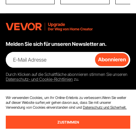
mit
Gepäckträger, Schwarz
Erwachse
Edelstahlbeschlägen
Hinterhof
Melden Sie sich für unseren Newsletter an.
E-Mail Adresse
Abonnieren
Durch Klicken auf die Schaltfläche
abonnieren
stimmen Sie unseren
Datenschutz- und Cookie-Richtlinien
zu.
Wir verwenden Cookies, um Ihr Online-Erlebnis zu verbessern.Wenn Sie weiter
auf dieser Website surfen,wir gehen davon aus, dass Sie mit unserer
Kundenservice
Verwendung von Cookies einverstanden sind und
Datenschutz und Sicherheit.
Kontaktieren Sie uns
ZUSTIMMEN
Ressourcen
Rückgaben & Ersatz