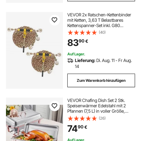
VEVOR 2x Ratschen-Kettenbinder
mit Ketten, 3,63 T Belastbares
Kettenspanner-Set inkl. G80
Lastbinder 3,9m Zurrketten
(40)
Greifhaken & Handgriffe, Zum
83
90
€
Festbinden schwerer Lasten für
Flachbett LKW Anhänger
Auf Lager.
Lieferung:
Di. Aug. 11 - Fr Aug.
14
Zum Warenkorb hinzufügen
VEVOR Chafing Dish Set 2 Stk.
Speisenwärmer Edelstahl mit 2
Pfannen (7,5 L) in voller Größe,
rechteckiger Catering-
(26)
Wärmespender mit Deckel &
74
90
€
Wasserpfannenständer &
Brennstoffhalter, Roségold
Auf Lager.