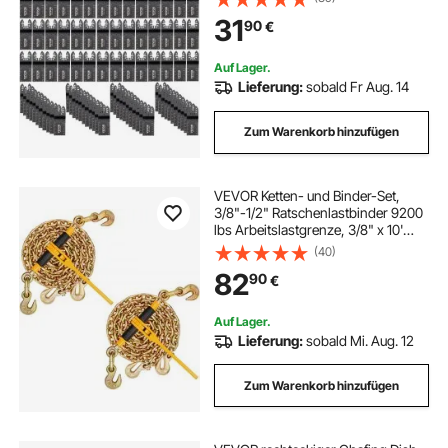
Multifunktionswerkzeug Zubehör
31
90
€
Set 45-47 HRC
Auf Lager.
Lieferung:
sobald Fr Aug. 14
Zum Warenkorb hinzufügen
VEVOR Ketten- und Binder-Set,
3/8"-1/2" Ratschenlastbinder 9200
lbs Arbeitslastgrenze, 3/8" x 10'
G80 Ketten mit Greifhaken,
(40)
Ratschenbinder und Ketten für LKW,
82
90
€
Festzurren, Transportieren,
Abschleppen, 2er Set
Auf Lager.
Lieferung:
sobald Mi. Aug. 12
Zum Warenkorb hinzufügen