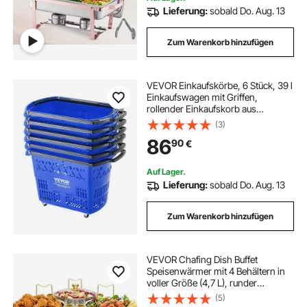
Lieferung:
sobald Do. Aug. 13
Zum Warenkorb hinzufügen
VEVOR Einkaufskörbe, 6 Stück, 39 l
Einkaufswagen mit Griffen,
rollender Einkaufskorb aus
Kunststoff mit Rädern, großes
(3)
tragbares Einkaufskorb-Set für
86
90
€
Supermärkte,
Einzelhandelsgeschäfte
Auf Lager.
Lieferung:
sobald Do. Aug. 13
Zum Warenkorb hinzufügen
VEVOR Chafing Dish Buffet
Speisenwärmer mit 4 Behältern in
voller Größe (4,7 L), runder
Catering-Wärmespender mit
(5)
Glasdeckel & Wasserpfanne &