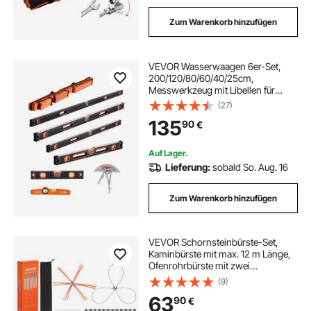
Zum Warenkorb hinzufügen
VEVOR Wasserwaagen 6er-Set,
200/120/80/60/40/25cm,
Messwerkzeug mit Libellen für
45/90/180 Grad, magnetisches
(27)
Box-Wasserwaagen-Werkzeug aus
135
90
€
Aluminiumlegierung, stoßfest, SAE-
& metrische Skala
Auf Lager.
Lieferung:
sobald So. Aug. 16
Zum Warenkorb hinzufügen
VEVOR Schornsteinbürste-Set,
Kaminbürste mit max. 12 m Länge,
Ofenrohrbürste mit zwei
Bürstenköpfen, Schornsteinfeger,
(9)
Kaminreinigungswerkzeug für
63
90
€
quadratische & rechteckige