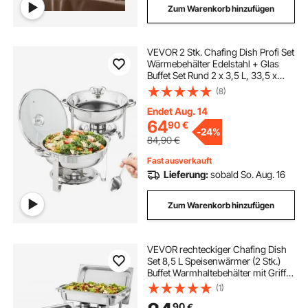
Zum Warenkorb hinzufügen
VEVOR 2 Stk. Chafing Dish Profi Set
Wärmebehälter Edelstahl + Glas
Buffet Set Rund 2 x 3,5 L, 33,5 x
33,5 x 7 cm Jeder Behälter,
(8)
Speisewärmer für Buffets,
Familienfeiern, Bankette,
Endet Aug. 14
Hochzeiten usw.
64
90
€
-
24%
84,90
€
Fast ausverkauft
Lieferung:
sobald So. Aug. 16
Zum Warenkorb hinzufügen
VEVOR rechteckiger Chafing Dish
Set 8,5 L Speisenwärmer (2 Stk.)
Buffet Warmhaltebehälter mit Griff &
1 Lebensmittelzange & Deckel &
(1)
Brennstoffhalter, geeignet für
90
€
Bankett Party Hochzeit Silber