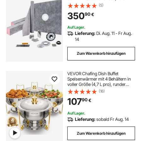
Edelstahlgitter, 2 zuschneidbare
(5)
Duschschwellen & Kelle,
350
90
€
Duschwannen-Gefällestäbe
passend für Badewanne
Auf Lager.
Lieferung:
Di. Aug. 11 - Fr Aug.
14
Zum Warenkorb hinzufügen
VEVOR Chafing Dish Buffet
Speisenwärmer mit 4 Behältern in
voller Größe (4,7 L pro), runder
Catering-Wärmespender mit
(16)
Deckel & Wasserpfanne &
107
90
€
klappbarer Ständer, für Hochzeiten
Partys Golden
Auf Lager.
Lieferung:
sobald Fr Aug. 14
Zum Warenkorb hinzufügen