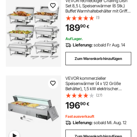
VEVOR rechteckiger Chafing Dish
Set 8,5 L Speisenwärmer (6 Stk.)
Buffet Warmhaltebehälter mit Griff &
3 Lebensmittelzangen & Deckel &
(1)
Brennstoffhalter, geeignet für
189
90
€
Bankett Party Hochzeit Silber
Auf Lager.
Lieferung:
sobald Fr Aug. 14
Zum Warenkorb hinzufügen
VEVOR kommerzieller
Speisenwärmer (4 x 1/2 Größe
Behälter), 1,5 kW elektrischer
Wärmebehälter aus Edelstahl mit
(27)
Glasabdeckung & Suppenkelle,
196
90
€
Chafing Dishes Set für Catering
Restaurant Party
Fast ausverkauft
Lieferung:
sobald Mi. Aug. 12
Zum Warenkorb hinzufügen