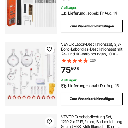
Schornsteine
Auf Lager.
Lieferung:
sobald Fr Aug. 14
Zum Warenkorb hinzufügen
VEVOR Labor-Destillationsset, 3,3-
Boro-Laborglas-Destillationsset mit
24- und 40-Verbindungen, 1000-
ml-Destillationsgeräte-Set für
(23)
Ätherische Öle, 29-teiliges Set mit
75
90
€
Glaswaren
Auf Lager.
Lieferung:
sobald Do. Aug. 13
Zum Warenkorb hinzufügen
VEVOR Duschabdichtung Set,
1219,2 x 1219,2 mm, Badabdichtung
Set mit ABS-Mittelflansch, 10 cm