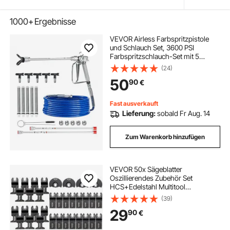
1000+
Ergebnisse
VEVOR Airless Farbspritzpistole
und Schlauch Set, 3600 PSI
Farbspritzschlauch-Set mit 5
Spitzen, 211, 315, 417, 517, 623,
(24)
Airless-Spritzpistolen-Set mit
50
90
€
Filtern, Schlauch und
Verlängerungsstangen
Fast ausverkauft
Lieferung:
sobald Fr Aug. 14
Zum Warenkorb hinzufügen
VEVOR 50x Sägeblatter
Oszillierendes Zubehör Set
HCS+Edelstahl Multitool
Segmentsägeblatt 1-3/4 Zoll 1-3/8
(39)
Zoll 3-1/2 Zoll
29
90
€
Multifunktionswerkzeug Zubehör
Set für bevorzugten