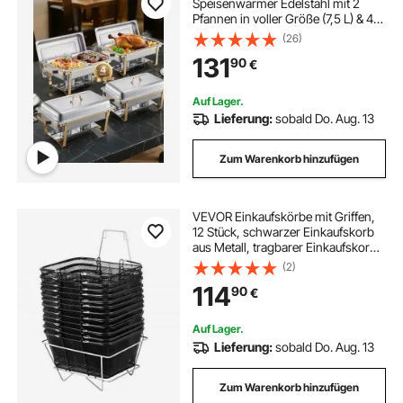
Speisenwärmer Edelstahl mit 2
Pfannen in voller Größe (7,5 L) & 4
halbgroßen Pfannen (4 L),
(26)
rechteckiger Catering-
131
90
€
Wärmespender mit Deckel &
Wasserpfannenständer, Gold
Auf Lager.
Lieferung:
sobald Do. Aug. 13
Zum Warenkorb hinzufügen
VEVOR Einkaufskörbe mit Griffen,
12 Stück, schwarzer Einkaufskorb
aus Metall, tragbarer Einkaufskorb
aus Draht, schwarzes
(2)
Einkaufskorb-Set aus Drahtgeflecht
114
90
€
für Supermärkte,
Einzelhandelsgeschäfte,
Lebensmitteleinkauf, Schwarz
Auf Lager.
Lieferung:
sobald Do. Aug. 13
Zum Warenkorb hinzufügen