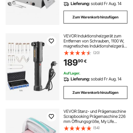
Lieferung:
sobald Fr Aug. 14
Zum Warenkorb hinzufügen
VEVOR Induktionsheizgerät zum
Entfernen von Schrauben, 1100 W,
magnetisches Induktionsheizgerät-
Set, Heizgerät zum Entfernen von
(20)
rostigen Schrauben, Autowerkstatt-
189
90
€
Reparaturwerkzeuge mit 10 Spulen
Auf Lager.
Lieferung:
sobald Fr Aug. 14
Zum Warenkorb hinzufügen
VEVOR Stanz- und Prägemaschine
Scrapbooking Prägemaschine 226
mm Öffnungsgröße, My Life
Handmade Starter Set, Manuelle
(54)
Prägemaschine Set DIY Handwerk