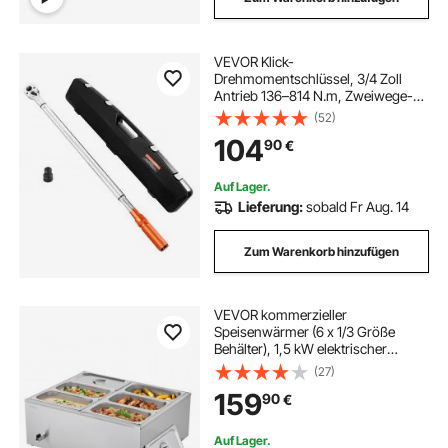
VEVOR Klick-
Drehmomentschlüssel, 3/4 Zoll
Antrieb 136–814 N.m, Zweiwege-
Drehmomentschlüssel-Set mit
(52)
Zweibereichsskalen, 48 Zähne ±3
104
90
€
% hohe Präzision legierter Stahl für
Autoreparatur Orange
Auf Lager.
Lieferung:
sobald Fr Aug. 14
Zum Warenkorb hinzufügen
VEVOR kommerzieller
Speisenwärmer (6 x 1/3 Größe
Behälter), 1,5 kW elektrischer
Wärmebehälter aus Edelstahl mit
(27)
Abdeckung & Suppenkelle, Chafing
159
90
€
Dishes Set für Catering Restaurant
Party
Auf Lager.