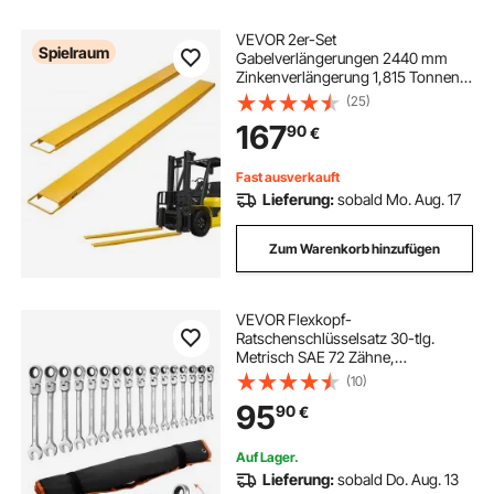
VEVOR 2er-Set
Spielraum
Gabelverlängerungen 2440 mm
Zinkenverlängerung 1,815 Tonnen
Tragfähigkeit Gabelzinken Q235
(25)
Kohlenstoffstahl einteiliges Design
167
90
€
Palettengabelverlängerung
Kompatibel mit 106 mm Gabeln
Fast ausverkauft
Lieferung:
sobald Mo. Aug. 17
Zum Warenkorb hinzufügen
VEVOR Flexkopf-
Ratschenschlüsselsatz 30-tlg.
Metrisch SAE 72 Zähne,
Ratschenringschlüssel-Set aus Cr-
(10)
V-Stahl mit Aufbewahrungstasche,
95
90
€
Maulschlüssel für Reparaturen im
Haushalt & an Kraftfahrzeugen
Auf Lager.
Lieferung:
sobald Do. Aug. 13