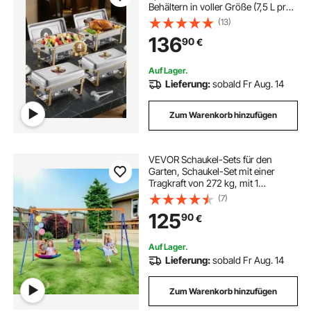
Behältern in voller Größe (7,5 L pro),
rechteckiger Wärmespender mit
(13)
sichtbarem Deckel &
136
90
€
Wasserpfannenständer &
Brennstoffhalter, für Partys
Auf Lager.
Lieferung:
sobald Fr Aug. 14
Zum Warenkorb hinzufügen
VEVOR Schaukel-Sets für den
Garten, Schaukel-Set mit einer
Tragkraft von 272 kg, mit 1
Tellerschaukelsitz, 2 Schaukelsitzen
(7)
mit Gurten, robustem A-Rahmen-
125
90
€
Schaukelständer aus Metall und
verstellbarem Seil, Schaukel-Set für
den Außenbereich für Kinder
Auf Lager.
Lieferung:
sobald Fr Aug. 14
Zum Warenkorb hinzufügen