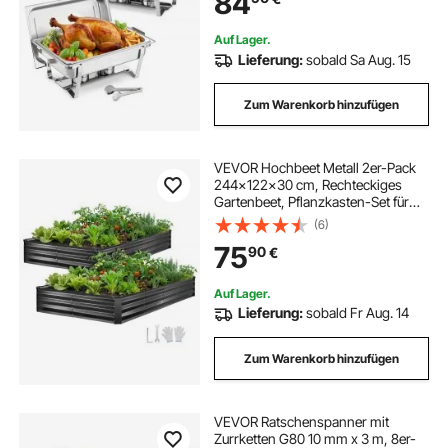
84
Auf Lager.
Lieferung:
sobald Sa Aug. 15
Zum Warenkorb hinzufügen
VEVOR Hochbeet Metall 2er-Pack
244x122x30 cm, Rechteckiges
Gartenbeet, Pflanzkasten-Set für
den Außenbereich, Gemüsebeet mit
(6)
Handschuhen, Blumenbeet,
75
90
€
Pflanzbeet für Blumen & Gemüse
Auf Lager.
Lieferung:
sobald Fr Aug. 14
Zum Warenkorb hinzufügen
VEVOR Ratschenspanner mit
Zurrketten G80 10 mm x 3 m, 8er-