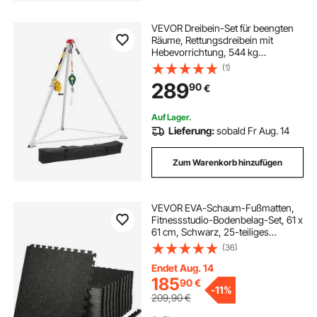
VEVOR Dreibein-Set für beengten
Räume, Rettungsdreibein mit
Hebevorrichtung, 544 kg
Seilwinde, Rettungsstativ, 30 m
(1)
Kabel, Rettungssystem mit
289
90
€
Absturzsicherung, Arbeitshöhe
1,34–2,15 m
Auf Lager.
Lieferung:
sobald Fr Aug. 14
Zum Warenkorb hinzufügen
VEVOR EVA-Schaum-Fußmatten,
Fitnessstudio-Bodenbelag-Set, 61 x
61 cm, Schwarz, 25-teiliges
Rutschfeste Ineinandergreifende
(36)
Puzzle-Fliesen-Schutzboden Set für
den Haushalt, Training, Garage
Endet Aug. 14
185
90
€
-
11%
209,90
€