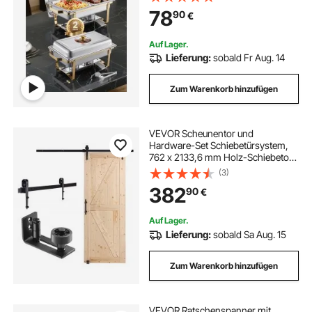
sichtbarem Deckel &
78
90
€
Wasserpfannenständer &
Brennstoffhalter, für Partys
Auf Lager.
Lieferung:
sobald Fr Aug. 14
Zum Warenkorb hinzufügen
VEVOR Scheunentor und
Hardware-Set Schiebetürsystem,
762 x 2133,6 mm Holz-Schiebetor,
sanft und leise, Scheunentor-Set
(3)
mit 8-in-1-Bodenführung und
382
90
€
Türgriff, Fichtenholz-Platte
Auf Lager.
Lieferung:
sobald Sa Aug. 15
Zum Warenkorb hinzufügen
VEVOR Ratschenspanner mit