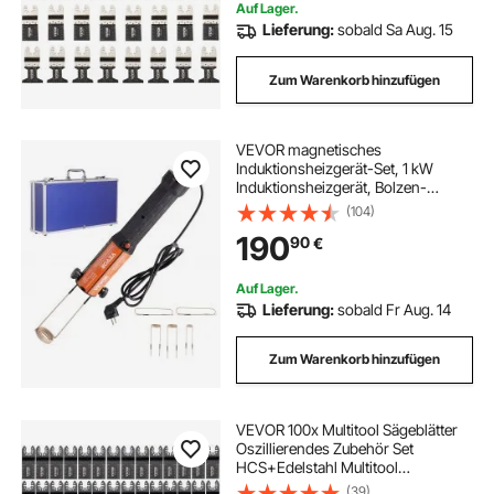
Werkzeugmarken
Auf Lager.
Lieferung:
sobald Sa Aug. 15
Zum Warenkorb hinzufügen
VEVOR magnetisches
Induktionsheizgerät-Set, 1 kW
Induktionsheizgerät, Bolzen-
Induktionsheizgerät mit 10
(104)
Induktionsspulen, Induktionsheizer-
190
90
€
Bolzenentferner zum Entfernen von
Bolzen und Muttern
Auf Lager.
Lieferung:
sobald Fr Aug. 14
Zum Warenkorb hinzufügen
VEVOR 100x Multitool Sägeblätter
Oszillierendes Zubehör Set
HCS+Edelstahl Multitool
Segmentsägeblatt 1-3/8 Zoll
(39)