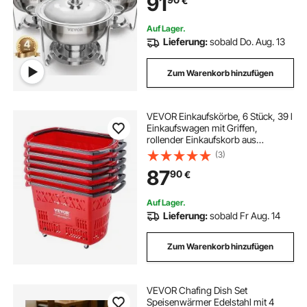
91
€
Wasserpfanne 6,6 L & Klappbarem
Ständer
Auf Lager.
Lieferung:
sobald Do. Aug. 13
Zum Warenkorb hinzufügen
VEVOR Einkaufskörbe, 6 Stück, 39 l
Einkaufswagen mit Griffen,
rollender Einkaufskorb aus
Kunststoff mit Rädern, großes
(3)
tragbares Einkaufskorb-Set für
87
90
€
Supermärkte,
Einzelhandelsgeschäfte
Auf Lager.
Lieferung:
sobald Fr Aug. 14
Zum Warenkorb hinzufügen
VEVOR Chafing Dish Set
Speisenwärmer Edelstahl mit 4