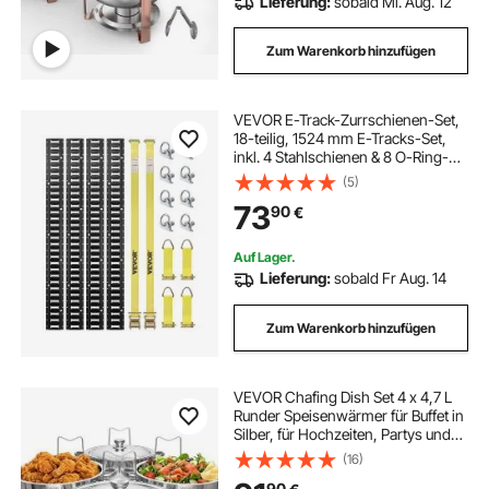
Lieferung:
sobald Mi. Aug. 12
Zum Warenkorb hinzufügen
VEVOR E-Track-Zurrschienen-Set,
18-teilig, 1524 mm E-Tracks-Set,
inkl. 4 Stahlschienen & 8 O-Ring-
Anker & 4 Zurrgurte mit D-Ring & 2
(5)
Ratschengurten,
73
90
€
Sicherungszubehör für
Lastenmotorräder, 907 kg
Auf Lager.
Lieferung:
sobald Fr Aug. 14
Zum Warenkorb hinzufügen
VEVOR Chafing Dish Set 4 x 4,7 L
Runder Speisenwärmer für Buffet in
Silber, für Hochzeiten, Partys und
Mobiles Catering, mit Behältern in
(16)
Voller Größe, Deckel,
90