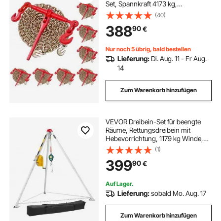
Set, Spannkraft 4173 kg,
Kettenbinder mit 2 Haken,
(40)
Transportkettenbefestigungen, zur
388
90
€
Ladungssicherung, Transport,
Pritschenanhänger
Nur noch 5 übrig, bald bestellen
Lieferung:
Di. Aug. 11 - Fr Aug.
14
Zum Warenkorb hinzufügen
VEVOR Dreibein-Set für beengte
Räume, Rettungsdreibein mit
Hebevorrichtung, 1179 kg Winde,
Rettungssystem, 30 m Kabel,
(1)
Rettungsstativ mit
399
90
€
Absturzsicherung, 1,6–2,45 m
Arbeitshöhe
Auf Lager.
Lieferung:
sobald Mo. Aug. 17
Zum Warenkorb hinzufügen