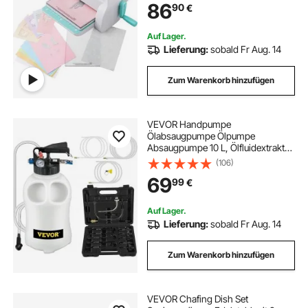
86
90
€
Karten, Einladungen,
Heimdekoration usw.
Auf Lager.
Lieferung:
sobald Fr Aug. 14
Zum Warenkorb hinzufügen
VEVOR Handpumpe
Ölabsaugpumpe Ölpumpe
Absaugpumpe 10 L, Ölfluidextraktor
Handpumpe 9,91 x 5,59 x 14,99
(106)
cm, Umfüllpumpe Saugpumpe
69
99
€
Flüssigkeitsextraktoren mit 14
gängigsten Adapter, Ölpumpen-Set
Auf Lager.
Lieferung:
sobald Fr Aug. 14
Zum Warenkorb hinzufügen
VEVOR Chafing Dish Set