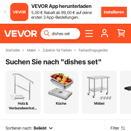
VEVOR App herunterladen
installieren
5
,00
€
Rabatt ab
99
,00
€
auf deine
ersten 3 App-Bestellungen.
Startseite
Malen
Zubehör für Farben
Farbauftragsgeräte
Suchen Sie nach "
dishes set
"
Holz &
Küche
Möbel
Verbundwerkstof
fe
Sortieren nach:
Beliebt
Filter