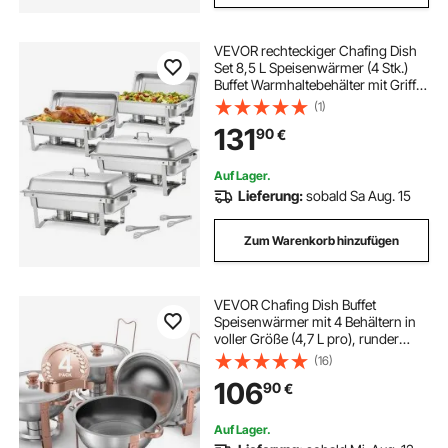
VEVOR rechteckiger Chafing Dish
Set 8,5 L Speisenwärmer (4 Stk.)
Buffet Warmhaltebehälter mit Griff &
2 Lebensmittelzangen & Deckel &
(1)
Brennstoffhalter, geeignet für
131
90
€
Bankett Party Hochzeit Silber
Auf Lager.
Lieferung:
sobald Sa Aug. 15
Zum Warenkorb hinzufügen
VEVOR Chafing Dish Buffet
Speisenwärmer mit 4 Behältern in
voller Größe (4,7 L pro), runder
Catering-Wärmespender mit
(16)
Deckel & Wasserpfanne &
106
90
€
klappbarer Ständer, für Hochzeiten
Partys Roségold
Auf Lager.