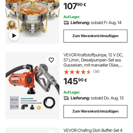
107
90
€
klappbarer Ständer, für Hochzeiten
Buffet Gold
Auf Lager.
Lieferung:
sobald Fr Aug. 14
Zum Warenkorb hinzufügen
VEVOR Kraftstoffpumpe, 12 V DC,
57 L/min, Dieselpumpen-Set aus
Gusseisen, mit manueller Düse,
Förderschlauch,
(38)
Überhitzungsschutz, Stromkabel,
145
90
€
explosionsgeschützt, für Benzin,
Diesel & Kerosin
Auf Lager.
Lieferung:
sobald Do. Aug. 13
Zum Warenkorb hinzufügen
VEVOR Chafing Dish Buffet-Set 4