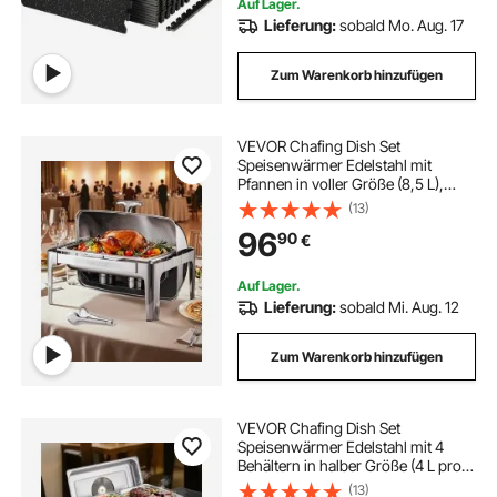
Auf Lager.
Lieferung:
sobald Mo. Aug. 17
Zum Warenkorb hinzufügen
VEVOR Chafing Dish Set
Speisenwärmer Edelstahl mit
Pfannen in voller Größe (8,5 L),
rechteckiger Wärmespender mit
(13)
Roll Top Deckel &
96
90
€
Wasserpfannenständer &
Brennstoffhalter, für Buffet Silber
Auf Lager.
Lieferung:
sobald Mi. Aug. 12
Zum Warenkorb hinzufügen
VEVOR Chafing Dish Set
Speisenwärmer Edelstahl mit 4
Behältern in halber Größe (4 L pro),
rechteckiger Wärmespender mit
(13)