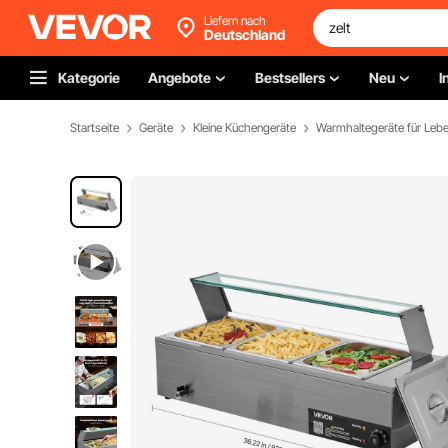
Liefern nach
Deutschland
Kategorie
Angebote
Bestsellers
Neu
I
Startseite
Geräte
Kleine Küchengeräte
Warmhaltegeräte für Lebe