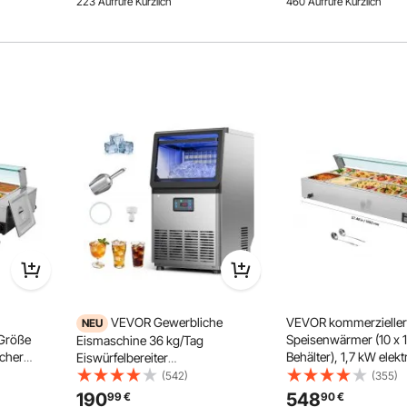
223 Aufrufe Kürzlich
460 Aufrufe Kürzlich
Restaurant Party
für Restaurants Partys
 im Freien
Cafeteria
VEVOR Gewerbliche
VEVOR kommerzieller
NEU
 Größe
Speisenwärmer (10 x 
Eismaschine 36 kg/Tag
scher
Behälter), 1,7 kW elekt
Eiswürfelbereiter
tahl mit
Wärmebehälter aus Ede
Edelstahlgehäuse, Unterbau-
(542)
(355)
kelle,
Glasabdeckung & Supp
Eiswürfelmaschine mit LED-
190
548
99
€
90
€