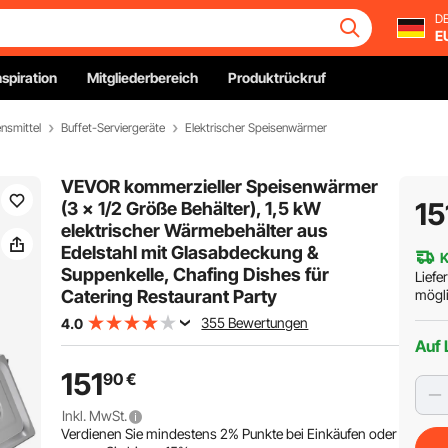
DE
E
nspiration
Mitgliederbereich
Produktrückruf
nsmittel
Buffet-Serviergeräte
Elektrischer Speisenwärmer
VEVOR kommerzieller Speisenwärmer
15
(3 x 1/2 Größe Behälter), 1,5 kW
elektrischer Wärmebehälter aus
Edelstahl mit Glasabdeckung &
K
Suppenkelle, Chafing Dishes für
Liefe
Catering Restaurant Party
mögli
355 Bewertungen
4.0
Auf 
151
90
€
Inkl. MwSt.
Verdienen Sie mindestens
2%
Punkte bei Einkäufen oder