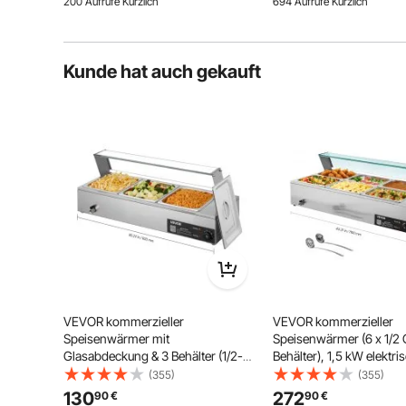
200 Aufrufe Kürzlich
694 Aufrufe Kürzlich
für Restaurants Partys Buffets
Restaurant Party
Kunde hat auch gekauft
Hotel-/Restaurantküche
Party
VEVOR kommerzieller
VEVOR kommerzieller
Speisenwärmer mit
Speisenwärmer (6 x 1/2
Glasabdeckung & 3 Behälter (1/2-
Behälter), 1,5 kW elektri
Größe) 1,5 kW Buffetwärmer
Wärmebehälter aus Edels
(355)
(355)
Edelstahl, Buffetbehälter Buffet-
Glasabdeckung & Suppen
130
272
90
€
90
€