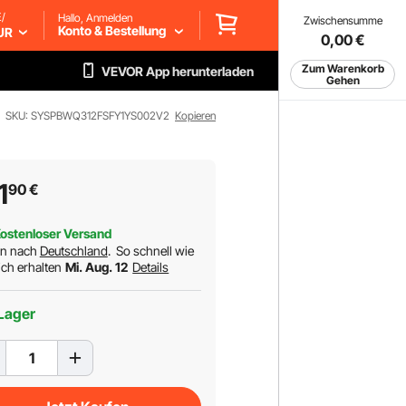
/
Hallo, Anmelden
Zwischensumme
Konto & Bestellung
UR
0,00
€
Zum Warenkorb
VEVOR App herunterladen
Gehen
SKU: SYSPBWQ312FSFY1YS002V2
Kopieren
1
90
€
ostenloser Versand
rn nach
Deutschland
.
So schnell wie
ch erhalten
Mi. Aug. 12
Details
Lager