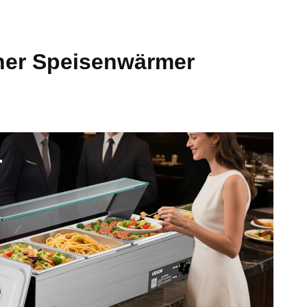
her Speisenwärmer
0–85 ℃
8 kg
x 15,16 Zoll / 920 x 365 x 385 mm