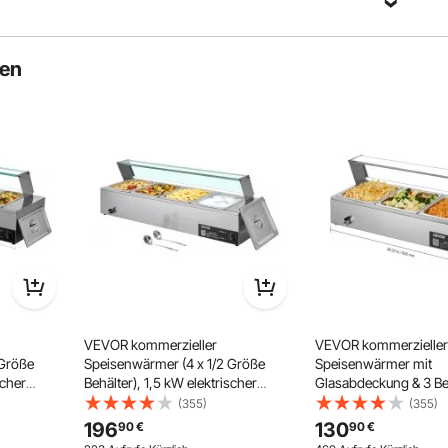
ten
Wärmedämmung
VEVOR kommerzieller
VEVOR kommerzieller
 Größe
Speisenwärmer (4 x 1/2 Größe
Speisenwärmer mit
scher
Behälter), 1,5 kW elektrischer
Glasabdeckung & 3 Beh
tahl mit
Wärmebehälter aus Edelstahl mit
Größe) 1,5 kW Buffet
(355)
(355)
kelle,
Glasabdeckung & Suppenkelle,
Edelstahl, Buffetbehält
196
130
90
€
90
€
ring
Chafing Dishes Set für Catering
Wasserbad Speisenwä