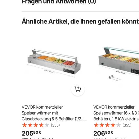
Fragen und Antworten (0)
Typische Fragen, die zu Produkten gestellt werden:
Ähnliche Artikel, die Ihnen gefallen könn
Ist das Produkt haltbar? ...
Stellen Sie die erste Frage
Edelstahlbehälter
VEVOR kommerzieller
VEVOR kommerzieller
Speisenwärmer mit
Speisenwärmer (6 x 1/3
Glasabdeckung & 5 Behälter (1/2-
Behälter), 1,5 kW elektri
Größe) 1,5 kW Buffetwärmer
Wärmebehälter aus Edels
(355)
(355)
Edelstahl, Buffetbehälter Buffet-
Glasabdeckung & Suppen
205
206
90
€
90
€
Wasserbad Speisenwärmstation
Chafing Dishes für Cate