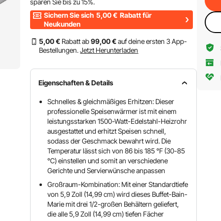
sparen Sie bis zu
15%
.
Sichern Sie sich
5,00
€
Rabatt für
Neukunden
5
,00
€
Rabatt ab
99
,00
€
auf deine ersten 3 App-
Bestellungen.
Jetzt Herunterladen
Eigenschaften & Details
Schnelles & gleichmäßiges Erhitzen: Dieser
professionelle Speisenwärmer ist mit einem
leistungsstarken 1500-Watt-Edelstahl-Heizrohr
ausgestattet und erhitzt Speisen schnell,
sodass der Geschmack bewahrt wird. Die
Temperatur lässt sich von 86 bis 185 ℉ (30-85
℃) einstellen und somit an verschiedene
Gerichte und Servierwünsche anpassen
Großraum-Kombination: Mit einer Standardtiefe
von 5,9 Zoll (14,99 cm) wird dieses Buffet-Bain-
Marie mit drei 1/2-großen Behältern geliefert,
die alle 5,9 Zoll (14,99 cm) tiefen Fächer