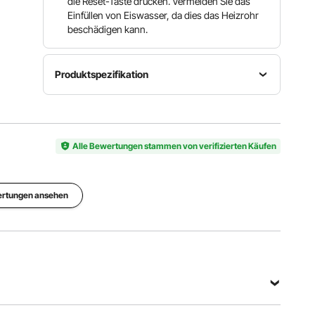
die Reset-Taste drücken. Vermeiden Sie das
Einfüllen von Eiswasser, da dies das Heizrohr
beschädigen kann.
Produktspezifikation
Temperaturbereich
Artikelmodellnummer
Leistung
86–185 ℉
M-2213
1500 W
/ 30–85
Alle Bewertungen stammen von verifizierten Käufen
℃
Produktabmessungen
36,22 x
ertungen ansehen
Nettogewicht
Material
14,37 x
37,04 lbs /
Edelstahl
15,16 Zoll /
16,8 kg
920 x 365
x 385 mm
Alle Spezifikationen anzeigen