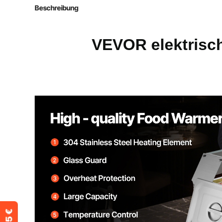
Artikelmodellnummer
M-2213
Beschreibung
Leistung
1500 W
VEVOR elektrisc
Temperaturbereich
86–185 ℉ / 3
Material
Edelstahl
Nettogewicht
37,04 lbs / 16,
Produktabmessungen
36,22 x 14,37 