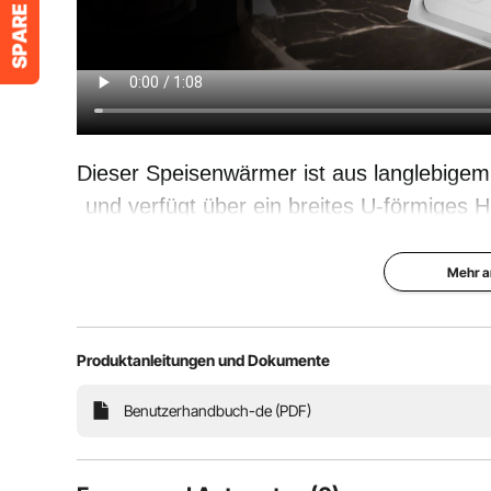
Dieser Speisenwärmer ist aus langlebigem 
und verfügt über ein breites U-förmiges H
℃) und eine große Kammer, die sich ideal 
Freie
Mehr a
Verbesserte Heizfunktion
mit Tempe
Produktanleitungen und Dokumente
Benutzerhandbuch-de (PDF)