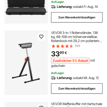
Auf Lager.
Lieferung:
sobald Fr Aug. 14
Zum Warenkorb hinzufügen
VEVOR 3-in-1 Rollenständer, 136
kg, 68–108 cm höhenverstellbar,
Rollenbock mit 29,2 cm poliertem,
multidirektionalem Rollenkopf, für
(117)
Tischkreissägen-Auslauf,
33
90
€
Holzbearbeitungs-
Verlängerungsstütze
Zusätzlicher 5% Rabatt
mit
gutschein
Auf Lager.
Lieferung:
sobald Mi. Aug. 12
Zum Warenkorb hinzufügen
VEVOR Waffenkoffer mit Hartschale