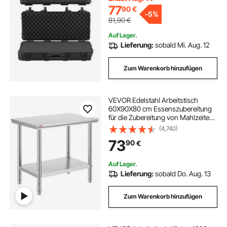
Schwarz
77
90
€
-
5%
81,90
€
werkbank arbeitstisch werkstatttisch
Auf Lager.
Lieferung:
sobald Mi. Aug. 12
Zum Warenkorb hinzufügen
VEVOR Edelstahl Arbeitstisch
60X90X80 cm Essenszubereitung
für die Zubereitung von Mahlzeiten,
Nähen, Waschen, Basteln,
(4,740)
Garagennutzung usw.
73
90
€
Auf Lager.
Lieferung:
sobald Do. Aug. 13
Zum Warenkorb hinzufügen