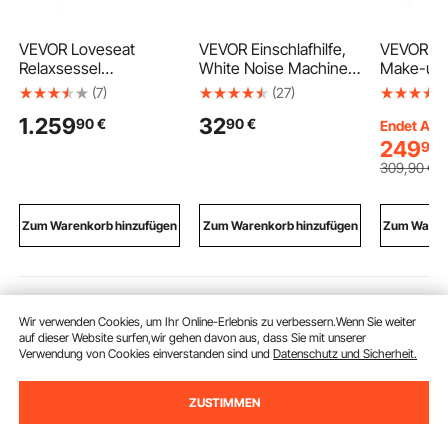
VEVOR Loveseat
VEVOR Einschlafhilfe,
VEVOR Pro
Relaxsessel
White Noise Machine,
Make-up-
elektrische Liegecouch
21 Musiktitel, 3-in-1
Aluminiu
(7)
(27)
mit Wärmefunktion &
Soundmaschine mit
Kosmetikk
1.259
32
90
€
90
€
Massage,
weißem Rauschen,
Werkbank
Endet Aug.
Massagesessel aus
automatischer
Stützbein
249
90
Samt mit USB-
Abschaltfunktion,
Make-up-
309
,90
€
Anschlüssen &
sanftem Ringlicht &
extragroße
Getränkehaltern &
Speicherfunktion,
Make-up-
Seitentaschen, TV-
Rauschgerät
Organizer
Zum Warenkorb hinzufügen
Zum Warenkorb hinzufügen
Zum Warenk
Sessel für
drehbare
Wohnzimmer Grau
schwarz
Empfohlene Suchabfragen
Wir verwenden Cookies, um Ihr Online-Erlebnis zu verbessern.Wenn Sie weiter
auf dieser Website surfen,wir gehen davon aus, dass Sie mit unserer
Verwendung von Cookies einverstanden sind und
Datenschutz und Sicherheit.
edelstahl tisch arbeitstisch
edelstahl arbeitstisch ed
ZUSTIMMEN