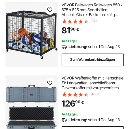
VEVOR Ballwagen Rollwagen 850 x
675 x 825 mm Sportbällen,
Abschließbarer Basketballkäfig
Ballkäfig, Sportausrüstung für den
(92)
Innen- und Außenbereich, Rollbar
81
90
€
Aufbewahrungswagen aus Stahl für
Garagen
Auf Lager.
Lieferung:
sobald Do. Aug. 13
Zum Warenkorb hinzufügen
VEVOR Waffenkoffer mit Hartschale
für Langwaffen, abschließbarer
Gewehrkoffer mit vorgeschnittenen
Schaumstoffen, Langwaffenkoffer
(458)
Waffenaufbewahrung rollbar IP67
126
90
€
wasserfest, 139,1 x 43,5 x 18,8 cm
Grau
Auf Lager.
Lieferung:
sobald Do. Aug. 13