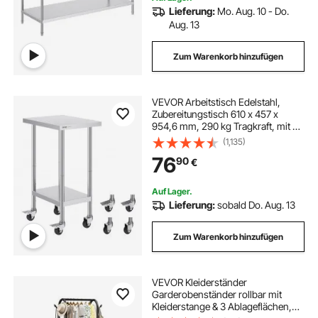
Lieferung:
Mo. Aug. 10 - Do.
Aug. 13
Zum Warenkorb hinzufügen
VEVOR Arbeitstisch Edelstahl,
Zubereitungstisch 610 x 457 x
954,6 mm, 290 kg Tragkraft, mit 4
Rädern, 3 einstellbaren
(1,135)
Höhenstufen, Arbeitstisch zur
76
90
€
Lebensmittelzubereitung für
gewerbliche Restaurants
Auf Lager.
Lieferung:
sobald Do. Aug. 13
Zum Warenkorb hinzufügen
VEVOR Kleiderständer
Garderobenständer rollbar mit
Kleiderstange & 3 Ablageflächen,