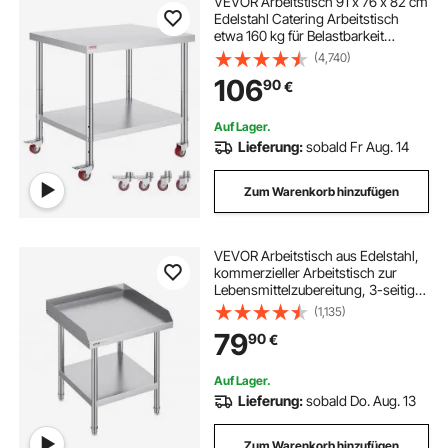
VEVOR Arbeitstisch 91 x 76 x 82 cm
Edelstahl Catering Arbeitstisch
etwa 160 kg für Belastbarkeit
Lebensmittel Zubereitungstisch
(4,740)
Gewerbliche Arbeitstisch für Küche
106
90
€
Bar Restaurantar 4 verstellbare
Füße
Auf Lager.
Lieferung:
sobald Fr Aug. 14
Zum Warenkorb hinzufügen
VEVOR Arbeitstisch aus Edelstahl,
kommerzieller Arbeitstisch zur
Lebensmittelzubereitung, 3-seitiger
Spritzschutz, 610 x 610 x 660 mm
(1,135)
Küchentisch, Arbeitstisch mit
79
90
€
einstellbarer Höhe für Hotel
Auf Lager.
Lieferung:
sobald Do. Aug. 13
Zum Warenkorb hinzufügen