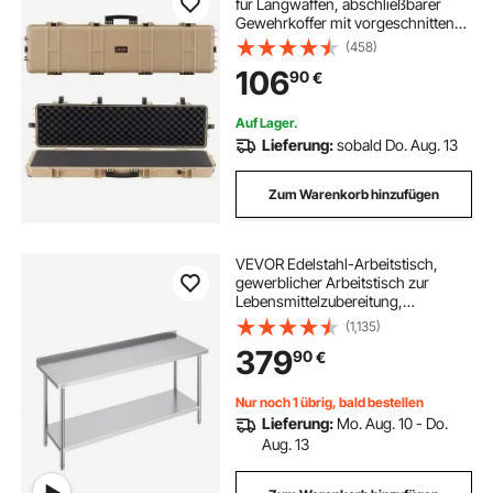
für Langwaffen, abschließbarer
Gewehrkoffer mit vorgeschnittenen
Schaumstoffen, Langwaffenkoffer
(458)
Waffenaufbewahrung rollbar IP67
106
90
€
wasserfest, 138 x 38,5 x 16,5 cm
Khaki
Auf Lager.
Lieferung:
sobald Do. Aug. 13
Zum Warenkorb hinzufügen
VEVOR Edelstahl-Arbeitstisch,
gewerblicher Arbeitstisch zur
Lebensmittelzubereitung,
Arbeitstisch aus Metall mit
(1,135)
einstellbarer Höhe für Restaurant,
379
90
€
Zuhause und Hotel 610 x 1829 x 914
mm
Nur noch 1 übrig, bald bestellen
Lieferung:
Mo. Aug. 10 - Do.
Aug. 13