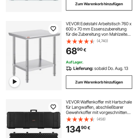
Zum Warenkorb hinzufügen
VEVOR Edelstahl Arbeitstisch 760 x
600 x 70 mm Essenszubereitung
für die Zubereitung von Mahlzeiten,
Nähen, Waschen, Basteln,
(4,740)
Garagennutzung usw.
68
90
€
Auf Lager.
Lieferung:
sobald Do. Aug. 13
Zum Warenkorb hinzufügen
VEVOR Waffenkoffer mit Hartschale
für Langwaffen, abschließbarer
Gewehrkoffer mit vorgeschnittenen
Schaumstoffen, Langwaffenkoffer
(458)
Waffenaufbewahrung rollbar IP67
134
90
€
wasserfest, 139,1 x 43,5 x 18,8 cm
Schwarz