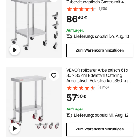
Zubereitungstisch Gastro mit 4
Rädern, 3 einstellbaren
(1,135)
Höhenstufen, Arbeitstisch zur
86
90
€
Lebensmittelzubereitung für
gewerbliche Küchen und Restaurant
Auf Lager.
Lieferung:
sobald Do. Aug. 13
Zum Warenkorb hinzufügen
VEVOR rollbarer Arbeitstisch 61 x
30 x 85 cm Edelstahl Catering
Arbeitstisch Belastbarkeit 350 kg,
Lebensmittelzubereitungstisch
(4,740)
gewerblicher Küchentisch für Bar
57
90
€
mit 4 verstellbaren Füßen
Auf Lager.
Lieferung:
sobald Mi. Aug. 12
Zum Warenkorb hinzufügen