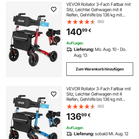
VEVOR Rollator 3-Fach Faltbar mit
Sitz, Leichter Gehwagen mit 4
Reifen, Gehhilfe bis 136 kg mit
Rückenlehne Tasche
(85)
Gehstockhalter, Höheverstellbare
140
99
€
Laufhilfe mit Feststellfunktion für
Senioren, Rot
Auf Lager.
Lieferung:
Mo. Aug. 10 - Do.
Aug. 13
Zum Warenkorb hinzufügen
VEVOR Rollator 3-Fach Faltbar mit
Sitz, Leichter Gehwagen mit 4
Reifen, Gehhilfe bis 136 kg mit
Rückenlehne Tasche
(85)
Gehstockhalter, Höheverstellbare
136
99
€
Laufhilfe mit Feststellfunktion für
Senioren, Blau
Auf Lager.
Lieferung:
sobald Mi. Aug. 12