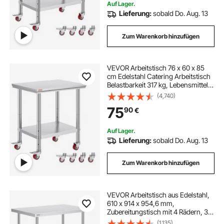
Auf Lager.
Lieferung:
sobald Do. Aug. 13
Zum Warenkorb hinzufügen
VEVOR Arbeitstisch 76 x 60 x 85
cm Edelstahl Catering Arbeitstisch
Belastbarkeit 317 kg, Lebensmittel
Zubereitungstisch mit Nachlauf
(4,740)
gewerblicher Küchentisch für Küche
75
90
€
Bar rollbar
Auf Lager.
Lieferung:
sobald Do. Aug. 13
Zum Warenkorb hinzufügen
VEVOR Arbeitstisch aus Edelstahl,
610 x 914 x 954,6 mm,
Zubereitungstisch mit 4 Rädern, 3
einstellbaren Höhenstufen,
(1,135)