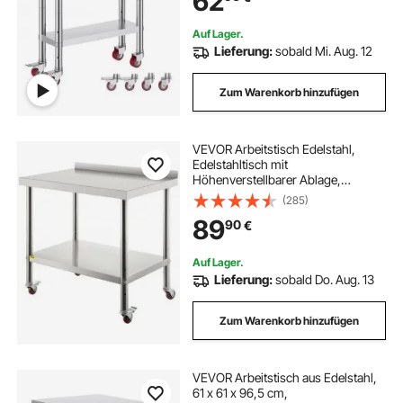
62
Restaurantar 4 verstellbare Füße
Auf Lager.
Lieferung:
sobald Mi. Aug. 12
Zum Warenkorb hinzufügen
VEVOR Arbeitstisch Edelstahl,
Edelstahltisch mit
Höhenverstellbarer Ablage,
Küchentisch mit 4 Universalräder
(285)
und Aufkantung 91,4 x 61 x 89 cm,
89
90
€
Zubereitungstisch Max. 150 kg + 50
kg Edelstahltisch
Auf Lager.
Lieferung:
sobald Do. Aug. 13
Zum Warenkorb hinzufügen
VEVOR Arbeitstisch aus Edelstahl,
61 x 61 x 96,5 cm,