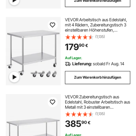
Zum Warenkorb hinzufügen
VEVOR Arbeitstisch aus Edelstahl,
mit 4 Rädern, Zubereitungstisch 3
einstellbaren Höhenstufen,
robuster Arbeitstisch für
(1,135)
gewerbliche Küchen und
179
90
€
Restaurants, Silber
Auf Lager.
Lieferung:
sobald Fr Aug. 14
Zum Warenkorb hinzufügen
VEVOR Zubereitungstisch aus
Edelstahl, Robuster Arbeitstisch aus
Metall mit 3 einstellbaren
Höhenstufen, Arbeitsstation für
(1,135)
Küche, Garage, Restaurant,
385
90
€
Hinterhof 762 x 1829 x 864 mm
Auf Lager.