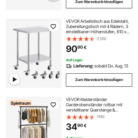
Zum Warenkorb hinzufügen
VEVOR Arbeitstisch aus Edelstahl,
Zubereitungstisch mit 4 Rädern, 3
einstellbaren Höhenstufen, 610 x
762 x 954,6 mm Küchentisch
(1,135)
Arbeitstisch zur
90
90
€
Lebensmittelzubereitung für
gewerbliche Restaurants
Auf Lager.
Lieferung:
sobald Do. Aug. 13
Zum Warenkorb hinzufügen
VEVOR Kleiderständer
Spielraum
Garderobenständer rollbar mit
verstellbarer Querstange &
seitlichen Haken, 150 kg belastbar,
(106)
robuster Kleiderständer aus
34
90
€
Karbonstahl für Schlafzimmer
Waschküche Wohnzimmer