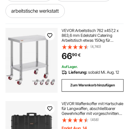
arbeitstische werkstatt
werkbänke arbeitstisch werkstatt
VEVOR Arbeitstisch 762 x457,2 x
863,6 mm Edelstahl Catering
Arbeitstisch etwas 150kg für
arbeitstisch gastronomie
Belastbarkeit Lebensmittel
(4,740)
Zubereitungstisch Gewerbliche
66
90
€
Arbeitstisch für Küche Bar
Restaurantar 4 verstellbare Füße
arbeitstisch werken
Arbeitstisch
Auf Lager.
Lieferung:
sobald Mi. Aug. 12
arbeitstisch für gewächshaus
Zum Warenkorb hinzufügen
spanntisch arbeitstisch
VEVOR Waffenkoffer mit Hartschale
für Langwaffen, abschließbarer
gewächshaus arbeitstisch
Gewehrkoffer mit vorgeschnittenen
Schaumstoffen, Langwaffenkoffer
(458)
Waffenaufbewahrung rollbar IP67
arbeitstisch gastro
arbeitstisch werkbank
wasserfest, 97,8 x 42 x 17,3 cm
Endet Aug. 14