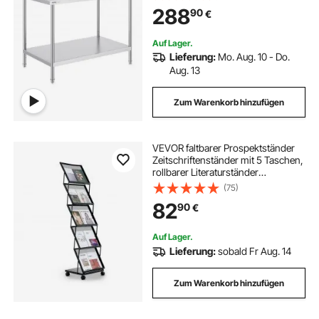
Küche, Garage, Restaurant,
288
90
€
Hinterhof 762 x 1219 x 864 mm
Auf Lager.
Lieferung:
Mo. Aug. 10 - Do.
Aug. 13
Zum Warenkorb hinzufügen
VEVOR faltbarer Prospektständer
Zeitschriftenständer mit 5 Taschen,
rollbarer Literaturständer
Kataloghalter Schrägsteller,
(75)
Buchständer Bodenaufsteller für
82
90
€
Messe, Büroshows, Ausstellung
Auf Lager.
Lieferung:
sobald Fr Aug. 14
Zum Warenkorb hinzufügen