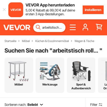
VEVOR App herunterladen
installieren
5
,00
€
Rabatt ab
99
,00
€
auf deine
ersten 3 App-Bestellungen.
Startseite
Möbel
Küchen & Esszimmermöbel
Wagen & Tische
Suchen Sie nach "
arbeitstisch rollbar
"
Möbel
Werkzeuge
Sport &
L
Außenbereich
Or
Sortieren nach:
Beliebt
Filter