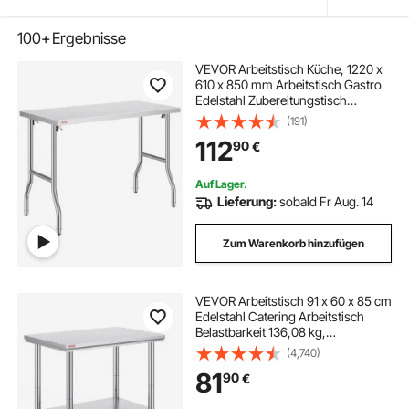
100+
Ergebnisse
VEVOR Arbeitstisch Küche, 1220 x
610 x 850 mm Arbeitstisch Gastro
Edelstahl Zubereitungstisch
Gewerbe Küchentisch, Küchen-
(191)
Esstisch Küchenarbeitsbank
112
90
€
Zubereitungstisch Gastrotisch
Metzgertisch Küche
Auf Lager.
Lieferung:
sobald Fr Aug. 14
Zum Warenkorb hinzufügen
VEVOR Arbeitstisch 91 x 60 x 85 cm
Edelstahl Catering Arbeitstisch
Belastbarkeit 136,08 kg,
Lebensmittel Zubereitungstisch mit
(4,740)
Nachlauf Gewerbliche Arbeitstisch
81
90
€
für Küche Bar 4 verstellbare Füße