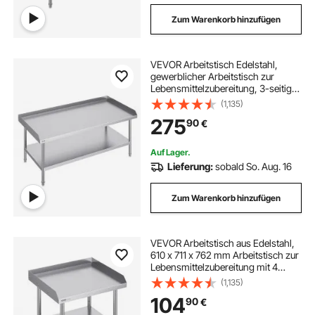
Zum Warenkorb hinzufügen
VEVOR Arbeitstisch Edelstahl,
gewerblicher Arbeitstisch zur
Lebensmittelzubereitung, 3-seitiger
Spritzschutz, Arbeitstisch für
(1,135)
Restaurants, Zuhause, Hotels 762 x
275
90
€
1524 x 660 mm
Auf Lager.
Lieferung:
sobald So. Aug. 16
Zum Warenkorb hinzufügen
VEVOR Arbeitstisch aus Edelstahl,
610 x 711 x 762 mm Arbeitstisch zur
Lebensmittelzubereitung mit 4
Rädern, Lenkrollen, 3-seitiger
(1,135)
Spritzschutzwand, Arbeitstisch,
104
90
€
Metall-Arbeitstisch für Restaurants