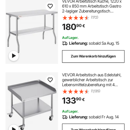
VEVOR Arbeitstisch Küche, 1220 x
610 x 850 mm Arbeitstisch Gastro
2-lagiger Zubereitungstisch
Edelstahl Gastro Tisch,
(172)
Essenszubereitung Gewerbe
180
90
€
Küchentisch Lebensmittel
Küchentisch Edelstahltisch
Auf Lager.
Lieferung:
sobald Sa Aug. 15
Zum Warenkorb hinzufügen
VEVOR Arbeitstisch aus Edelstahl,
gewerblicher Arbeitstisch zur
Lebensmittelzubereitung mit 4
Rädern, Lenkrollen, 3-seitiger
(1,135)
Spritzschutz, 762 x 914 x 762 mm
133
90
€
Arbeitstisch für Restaurants, Hotels
Auf Lager.
Lieferung:
sobald Fr Aug. 14
Zum Warenkorb hinzufügen