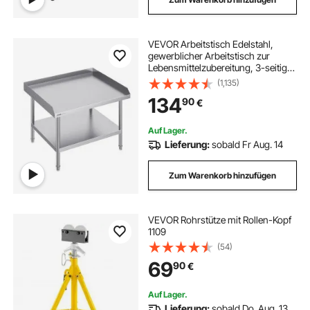
VEVOR Arbeitstisch Edelstahl,
gewerblicher Arbeitstisch zur
Lebensmittelzubereitung, 3-seitiger
Spritzschutz, Arbeitstisch mit
(1,135)
einstellbarer Höhe für Restaurants,
134
90
€
Zuhause und Hotels 762 x 914 x
660 mm
Auf Lager.
Lieferung:
sobald Fr Aug. 14
Zum Warenkorb hinzufügen
VEVOR Rohrstütze mit Rollen-Kopf
1109
(54)
69
90
€
Auf Lager.
Lieferung:
sobald Do. Aug. 13