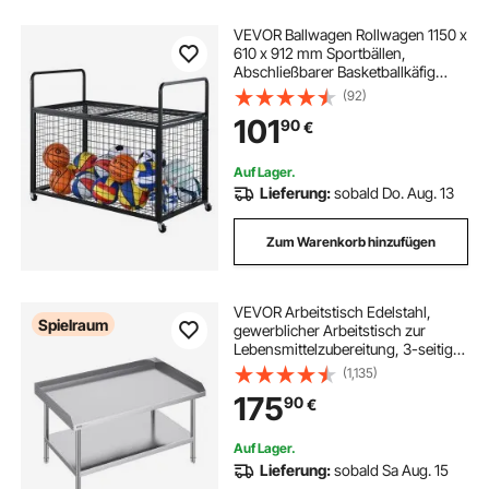
VEVOR Ballwagen Rollwagen 1150 x
610 x 912 mm Sportbällen,
Abschließbarer Basketballkäfig
Ballkäfig, Sportausrüstung für den
(92)
Innen- und Außenbereich, Rollbar
101
90
€
Aufbewahrungswagen aus Stahl für
Garagen
Auf Lager.
Lieferung:
sobald Do. Aug. 13
Zum Warenkorb hinzufügen
VEVOR Arbeitstisch Edelstahl,
Spielraum
gewerblicher Arbeitstisch zur
Lebensmittelzubereitung, 3-seitiger
Spritzschutz, 762 x 1219 x 660 mm
(1,135)
689 kg Tragfähigkeit, mit
175
90
€
einstellbarer Höhe für Restaurants
Auf Lager.
Lieferung:
sobald Sa Aug. 15