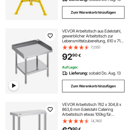
Zum Warenkorb hinzufügen
VEVOR Arbeitstisch aus Edelstahl,
gewerblicher Arbeitstisch zur
Lebensmittelzubereitung, 610 x 711
x 660 mm 3-seitiger Spritzschutz,
(1,135)
robuster Zubereitungstisch
92
90
€
Arbeitstisch mit einstellbarer Höhe
Auf Lager.
Lieferung:
sobald Do. Aug. 13
Zum Warenkorb hinzufügen
VEVOR Arbeitstisch 762 x 304,8 x
863,6 mm Edelstahl Catering
Arbeitstisch etwas 100kg für
Belastbarkeit Lebensmittel
(4,740)
Zubereitungstisch Gewerbliche
90
€
Arbeitstisch für Küche Bar