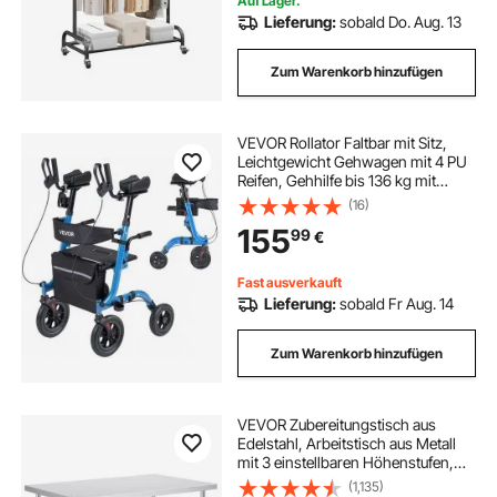
Auf Lager.
Lieferung:
sobald Do. Aug. 13
Zum Warenkorb hinzufügen
VEVOR Rollator Faltbar mit Sitz,
Leichtgewicht Gehwagen mit 4 PU
Reifen, Gehhilfe bis 136 kg mit
Rückenlehne Tasche
(16)
Gehstockhalter, Höheverstellbare
155
99
€
Laufhilfe mit Feststellfunktion für
Senioren, Blau
Fast ausverkauft
Lieferung:
sobald Fr Aug. 14
Zum Warenkorb hinzufügen
VEVOR Zubereitungstisch aus
Edelstahl, Arbeitstisch aus Metall
mit 3 einstellbaren Höhenstufen,
gewerbliche Arbeitsstation für
(1,135)