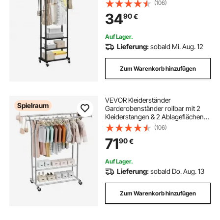
bis 45 kg belastbar, robuster
(106)
Kleiderständer aus Karbonstahl für
34
90
€
Schlafzimmer Waschküche
Wohnzimmer
Auf Lager.
Lieferung:
sobald Mi. Aug. 12
Zum Warenkorb hinzufügen
VEVOR Kleiderständer
Spielraum
Garderobenständer rollbar mit 2
Kleiderstangen & 2 Ablageflächen,
bis 120 kg belastbar,
(106)
höhenverstellbarer Kleiderständer
71
90
€
aus Karbonstahl für Schlafzimmer
Waschküche
Auf Lager.
Lieferung:
sobald Do. Aug. 13
Zum Warenkorb hinzufügen