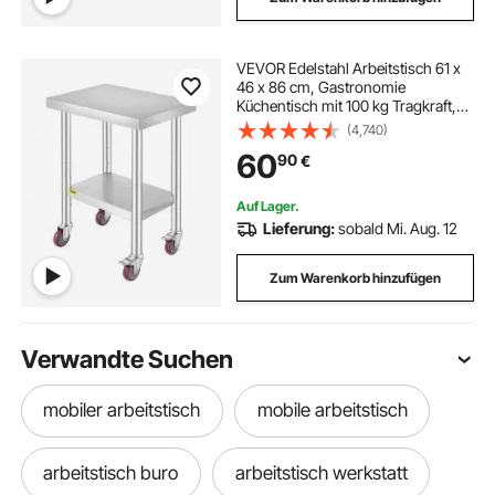
VEVOR Edelstahl Arbeitstisch 61 x
46 x 86 cm, Gastronomie
Küchentisch mit 100 kg Tragkraft,
Vorbereitungstisch mit 4
(4,740)
Verstellbaren Füßen, Serviertisch
60
90
€
Rollbar für Küche Bar & Restaurant
Auf Lager.
Lieferung:
sobald Mi. Aug. 12
Zum Warenkorb hinzufügen
Verwandte Suchen
mobiler arbeitstisch
mobile arbeitstisch
arbeitstisch buro
arbeitstisch werkstatt