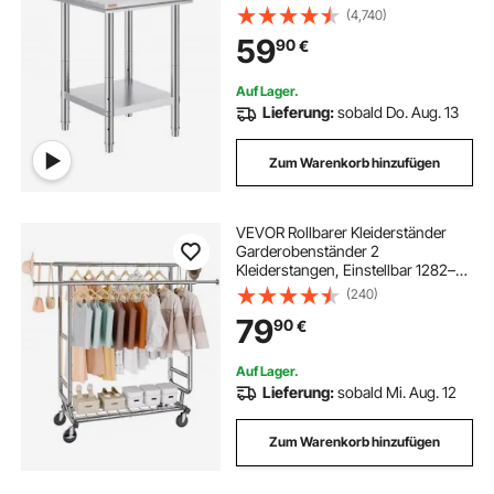
Nähen, Waschen, Basteln,
(4,740)
Garagennutzung usw.
59
90
€
Auf Lager.
Lieferung:
sobald Do. Aug. 13
Zum Warenkorb hinzufügen
VEVOR Rollbarer Kleiderständer
Garderobenständer 2
Kleiderstangen, Einstellbar 1282–
1914 mm / 1443–1867 mm (L / H),
(240)
Freistehender Stahl Kleiderständer
79
90
€
59 + 136 kg Belastbar,
Strapazierfähig Silber
Auf Lager.
Lieferung:
sobald Mi. Aug. 12
Zum Warenkorb hinzufügen