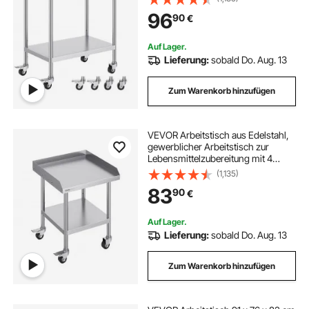
Arbeitstisch zur
96
90
€
Lebensmittelzubereitung für
gewerbliche Küchen und
Restaurants
Auf Lager.
Lieferung:
sobald Do. Aug. 13
Zum Warenkorb hinzufügen
VEVOR Arbeitstisch aus Edelstahl,
gewerblicher Arbeitstisch zur
Lebensmittelzubereitung mit 4
Rädern, 3-seitiger
(1,135)
Spritzschutzwand, 610 x 610 x 762
83
90
€
mm Arbeitstisch, Arbeitstisch für
Restaurants
Auf Lager.
Lieferung:
sobald Do. Aug. 13
Zum Warenkorb hinzufügen