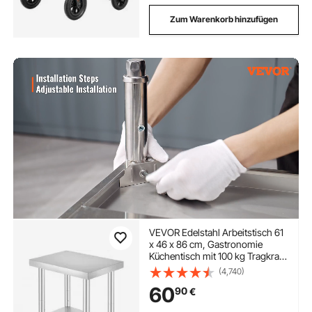
Zum Warenkorb hinzufügen
VEVOR Edelstahl Arbeitstisch 61
x 46 x 86 cm, Gastronomie
Küchentisch mit 100 kg Tragkraft,
Vorbereitungstisch mit 4
(4,740)
Verstellbaren Füßen, Serviertisch
60
90
€
Rollbar für Küche Bar &
Restaurant