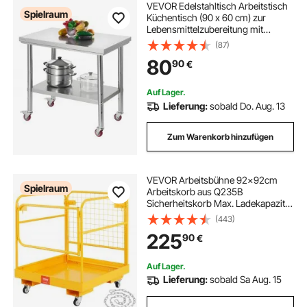
VEVOR Edelstahltisch Arbeitstisch
Spielraum
Küchentisch (90 x 60 cm) zur
Lebensmittelzubereitung mit
Rädern, Zubereitungstisch mit
(87)
verstellbaren Unterregal für
80
90
€
Großküchen Restaurants Hotels
Garagen Outdoor
Auf Lager.
Lieferung:
sobald Do. Aug. 13
Zum Warenkorb hinzufügen
VEVOR Arbeitsbühne 92x92cm
Spielraum
Arbeitskorb aus Q235B
Sicherheitskorb Max. Ladekapazität
bis 544kg Staplerbühne für 1-2
(443)
Personen Gabelstapler Faltbar
225
90
€
Arbeitsplattform für sichere Arbeit
in der Höhe
Auf Lager.
Lieferung:
sobald Sa Aug. 15