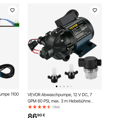
umpe 1100
VEVOR Abwaschpumpe, 12 V DC, 7
GPM 60 PSI, max. 3 m Hebebühne
e 57m
selbstansaugende Wasserpumpe, mit
(784)
ndpumpe
EPDM-Ventil, Universal-Salzwassersieb
86
90
€