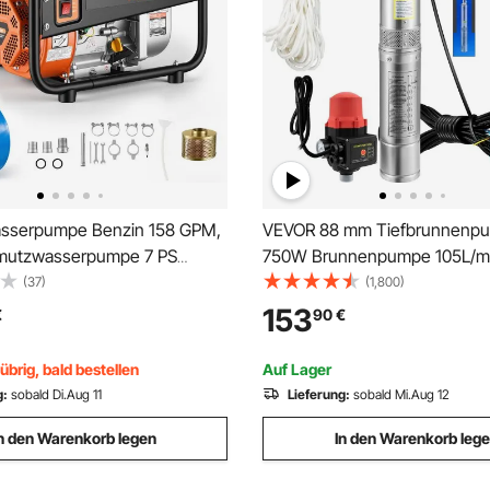
sserpumpe Benzin 158 GPM,
VEVOR 88 mm Tiefbrunnenp
hmutzwasserpumpe 7 PS
750W Brunnenpumpe 105L/m
e Tragbar mit 7,62 m
Tauchpumpe max. Förderhöh
(37)
(1,800)
lauch & Gusseisenlaufrad
Rohrpumpe 230V 50Hz Sand
153
€
90
€
derpumpe für Bewässerung
IP68 Wasserpumpe 11 Laufrad
ung Baustellen Teiche
Pumpe Ideal zur Bewässerun
übrig, bald bestellen
Auf Lager
Wasser-Versorgung
g:
sobald Di.Aug 11
Lieferung:
sobald Mi.Aug 12
n den Warenkorb legen
In den Warenkorb leg