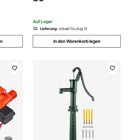
umpe Ideal
& Innengewinde, für Wohnmobil, Marine
Deck, Yacht
Auf Lager
Lieferung:
sobald Do.Aug 13
en
In den Warenkorb legen