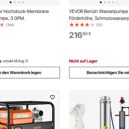
 V Hochdruck-Membrane
VEVOR Benzin Wasserpumpe 
mpe, 3 GPM
Förderhöhe, Schmutzwasser
kmembran Wasserpumpe aus
29980L/h, Tragbare Motorpu
(784)
(37)
en, Max. Druck 45 psi
Benzinmotor mit 762 cm
216
90
€
pe Selbstansaugend, mit
Auslassschlauch, Gusseisenla
m Rückschlagventil, für
Gartenpumpe für Bewässerun
n, Boot
& Pools
Nicht auf Lager
g:
sobald Mi.Aug 12
n den Warenkorb legen
Benachrichtigen Sie m