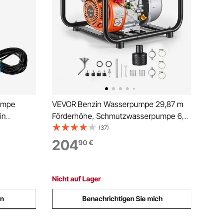
umpe
VEVOR Benzin Wasserpumpe 29,87 m
in
Förderhöhe, Schmutzwasserpumpe 6,5
e 62m
PS, Tragbare Motorpumpe, Benzinmotor
(37)
pumpe
mit 762 cm Auslassschlauch,
204
90
€
stufen
Gusseisenlaufrad, Gartenpumpe für
g oder
Bewässerung, Teiche & Pools
Nicht auf Lager
en
Benachrichtigen Sie mich