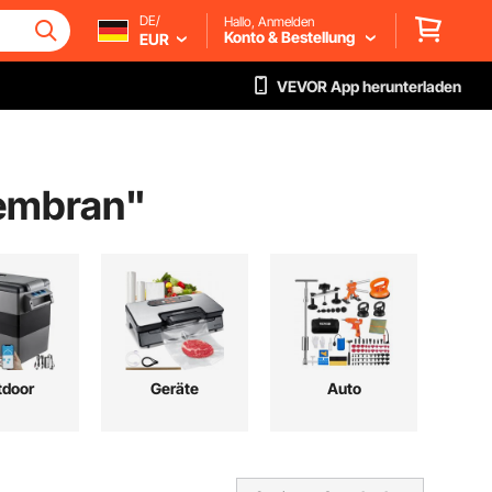
DE/
Hallo, Anmelden
Konto & Bestellung
EUR
VEVOR App herunterladen
embran
"
tdoor
Geräte
Auto