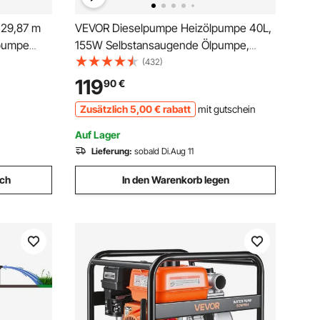
29,87 m
VEVOR Dieselpumpe Heizölpumpe 40L,
pumpe
155W Selbstansaugende Ölpumpe,
mpe,
2800U/min Motordrehzahl
(432)
Ölabsaugpumpe Selbstansaugend, 20
119
90
€
ufrad,
kg Diesel Kraftstoff-Umfüllpumpe,
Zusätzlich
5
,00
€
rabatt
mit gutschein
g, Teiche
Zählwerk Automatik Pumpe für
Biokraftstoff
Auf Lager
Lieferung:
sobald Di.Aug 11
ich
In den Warenkorb legen