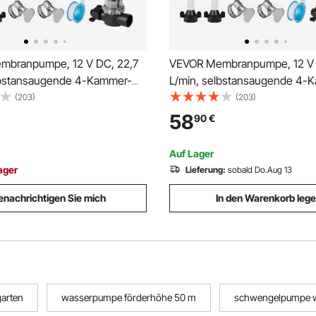
mbranpumpe, 12 V DC, 22,7
VEVOR Membranpumpe, 12 V 
lbstansaugende 4-Kammer-
L/min, selbstansaugende 4-
asserpumpe mit
Membranwasserpumpe mit
(203)
(203)
hem Druckschalter, 4,8 bar
automatischem Druckschalter,
58
90
€
r Wohnmobil, Wohnwagen,
Druck, für Wohnmobil, Wohn
cht, Autowäsche
Schiff, Yacht, Autowäsche
Auf Lager
ager
Lieferung:
sobald Do.Aug 13
enachrichtigen Sie mich
In den Warenkorb leg
arten
wasserpumpe förderhöhe 50 m
schwengelpumpe w