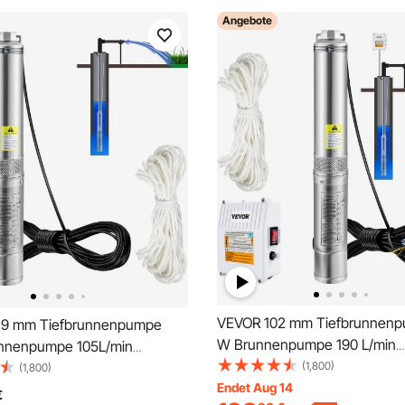
Angebote
VEVOR 102 mm Tiefbrunnenp
,9 mm Tiefbrunnenpumpe
W Brunnenpumpe 190 L/min
nnenpumpe 105L/min
Tauchpumpe max Förderhöh
(1,800)
pe max. Förderhöhe 62m
(1,800)
Rohrpumpe 230 V 50 Hz Sa
Endet Aug 14
e 230V 50Hz Sandpumpe
€