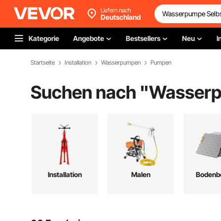
Liefern nach
Deutschland
Kategorie
Angebote
Bestsellers
Neu
I
Startseite
Installation
Wasserpumpen
Pumpen
Suchen nach "
Wasserp
Installation
Malen
Bodenb