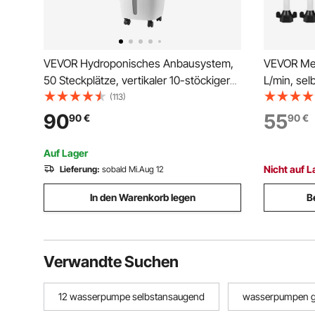
VEVOR Hydroponisches Anbausystem,
VEVOR Me
50 Steckplätze, vertikaler 10-stöckiger
L/min, se
Hydroponik Turm, Hydronikgarten mit
Membranw
(113)
Wasserpumpe und Rädern, Keimset für
automatisc
90
55
90
€
90
€
Zimmerpflanzen für Kräuter, Obst und
Druck, fü
Gemüse
Schiff, Ya
Auf Lager
Nicht auf L
Lieferung:
sobald Mi.Aug 12
In den Warenkorb legen
B
Verwandte Suchen
12 wasserpumpe selbstansaugend
wasserpumpen g