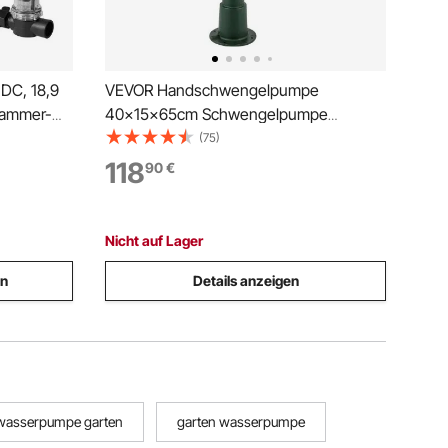
DC, 18,9
VEVOR Handschwengelpumpe
Kammer-
40x15x65cm Schwengelpumpe
Gusseisen Manuell Wasserpumpe
(75)
 4,8 bar
Garten Grün Handwasserpumpe inkl.
118
90
€
wagen,
Pumpenständer 24x67cm
Brunnenpumpe Nostalgie ideal für
Familienteiche Höfe Gärten
Nicht auf Lager
en
Details anzeigen
asserpumpe garten
garten wasserpumpe