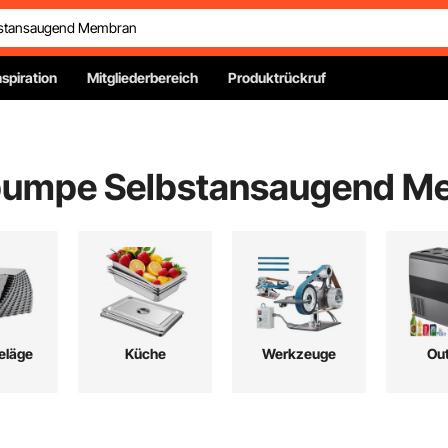
nspiration
Mitgliederbereich
Produktrückruf
umpe Selbstansaugend M
eläge
Küche
Werkzeuge
Ou