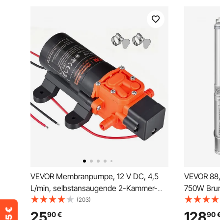
VEVOR Membranpumpe, 12 V DC, 4,5
VEVOR 88
L/min, selbstansaugende 2-Kammer-
750W Bru
Membranwasserpumpe mit 2
Tauchpum
(203)
Schlauchschellen, 5,5 bar max. Druck,
Rohrpump
25
128
90
€
90