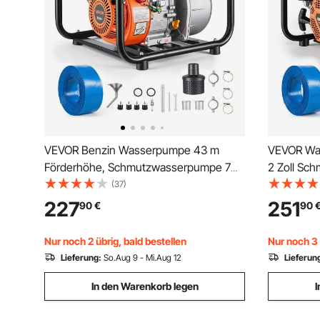
VEVOR Benzin Wasserpumpe 43 m
VEVOR Wa
Förderhöhe, Schmutzwasserpumpe 7
2 Zoll Sc
PS, Tragbare Motorpumpe, Benzinmotor
Motorpump
(37)
mit 762 cm Auslassschlauch,
Fördersch
227
251
90
€
90
Gusseisenlaufrad, Gartenpumpe für
Wasserför
Bewässerung, Teiche & Pools
Entwässer
Nur noch 2 übrig, bald bestellen
Nur noch 3 
Lieferung:
So.Aug 9 - Mi.Aug 12
Lieferun
In den Warenkorb legen
I