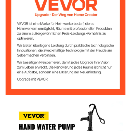
15,7 x 5,9 x 26,8 Zoll / 40 x
Pumpengröße (L x
B x H)
15 x 68 cm
Durchmesser des
9,4 Zoll / 24 cm
Ständers
Höhe des
26,4 Zoll / 67 cm
Ständers
Durchmesser des
2,6 Zoll / 6,5 cm
Wasserauslasses
Länge des
8,7 Zoll / 22 cm
Wasserauslasses
Gewicht der
34,2 lbs / 15,5 kg
Pumpe