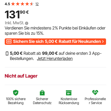
VEVOR Schwengelpumpe Gusseisen Gartenpumpe
12
4.5
40x15x68cm Wasserpumpe mit 67cm Pumpenständer
131
90
€
Handwasserpumpe Nostalgie Handschwengelpumpe
Schwarz ideal als Dekoration für Familienteiche Höfe
Inkl. MwSt.
Verdienen Sie mindestens
2%
Punkte bei Einkäufen oder
sparen Sie bis zu
15%
.
Sichern Sie sich
5,00
€
Rabatt für Neukunden
5
,00
€
Rabatt ab
99
,00
€
auf deine ersten 3 App-
Bestellungen.
Jetzt Herunterladen
Nicht auf Lager
100% sichere
Sicherer
Kostenlose
Professionelle
Bezahlung
Datenschutz
Rücksendung
r Service