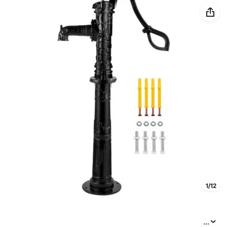
1/12
...