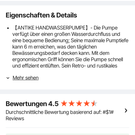
Eigenschaften & Details
【ANTIKE HANDWASSERPUMPE】- Die Pumpe
verfügt über einen großen Wasserdurchfluss und
eine bequeme Bedienung; Seine maximale Pumptiefe
kann 6 m erreichen, was den täglichen
Bewässerungsbedarf decken kann. Mit dem
ergonomischen Griff können Sie die Pumpe schnell
und effizient entlüften. Sein Retro- und rustikales
Design wird Ihrem Garten einen beeindruckenden
Mehr sehen
Akzent verleihen.
【STABILER PUMPENSTÄNDER】- Der
Handpumpenständer ist 26 Zoll (ca. 67 cm) hoch. Es
kann die Höhe der Handpumpe erhöhen, sodass Sie
Bewertungen
4.5
die Schwengelpumpe in einer bequemeren Position
ansaugen können, ohne sich bücken oder hocken zu
Durchschnittliche Bewertung basierend auf: #$1#
müssen.
Reviews
【GUSSEISEN MATERIAL】- Die Schwengelpumpe
und der Ständer sind aus Gusseisen und ihre