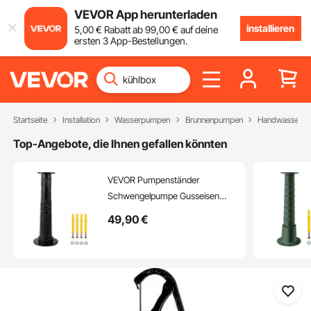
VEVOR App herunterladen
installieren
5
,00
€
Rabatt ab
99
,00
€
auf deine
ersten 3 App-Bestellungen.
Startseite
Installation
Wasserpumpen
Brunnenpumpen
Handwasserp
Top-Angebote, die Ihnen gefallen könnten
VEVOR Pumpenständer
Schwengelpumpe Gusseisen
Handschwengelpumpe
49
,90
€
Pumpenständer 23,7x
23,7x66cm Gartenpumpe
Ständer mit Sprühfarbe
beschichtet Handpumpe Ständer
8mm Dicke Schwarz für Garten
Teich Hof