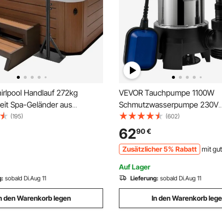
rlpool Handlauf 272kg
VEVOR Tauchpumpe 1100W
eit Spa-Geländer aus
Schmutzwasserpumpe 230V
legierung Pool Handlauf
Gartenpumpe Durchfluss 333
(195)
(602)
tellbar von 122,92 bis 160cm
Schmutzwassertauchpumpe 
62
90
€
Einstiegshilfe 360° drehbar für
Auslass zuschneidbar zum P
Zusätzlicher 5% Rabatt
mit gu
der Whirlpools
Wasser aus Schwimmbädern 
Auf Lager
g:
sobald Di.Aug 11
Lieferung:
sobald Di.Aug 11
n den Warenkorb legen
In den Warenkorb leg