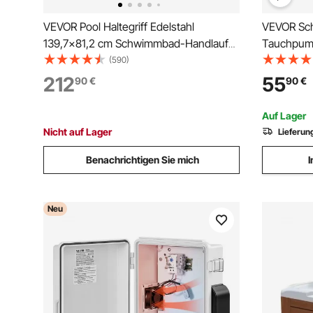
VEVOR Pool Haltegriff Edelstahl
VEVOR Sc
139,7x81,2 cm Schwimmbad-Handlauf
Tauchpum
113 kg Traglast Einstiegshilfe Pool 4,8
Durchflus
(590)
cm Griffbogen mit Griffbezug Treppe für
Schmutzw
212
55
90
€
90
€
Pool für Schwimmbäder Schräglagen
Auslass z
Spa Wasserpark
Wasser a
Auf Lager
Kellern
Nicht auf Lager
Lieferun
Benachrichtigen Sie mich
I
Neu