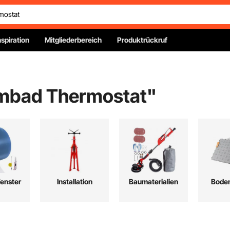
nspiration
Mitgliederbereich
Produktrückruf
bad Thermostat
"
Fenster
Installation
Baumaterialien
Bode