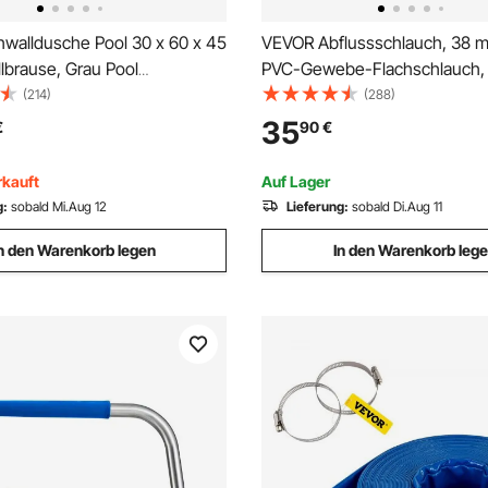
walldusche Pool 30 x 60 x 45
VEVOR Abflussschlauch, 38 m
lbrause, Grau Pool
PVC-Gewebe-Flachschlauch, 
wall, Edelstahl Schwimmbad
Rückspül-Ablaufschlauch mit
(214)
(288)
e, Gartenteich Dekoration
wetterfest und platzsicher, ide
35
€
90
€
Konstanter Wasserfluss,
Schwimmbad und Wassertrans
s Design
rkauft
Auf Lager
g:
sobald Mi.Aug 12
Lieferung:
sobald Di.Aug 11
n den Warenkorb legen
In den Warenkorb leg