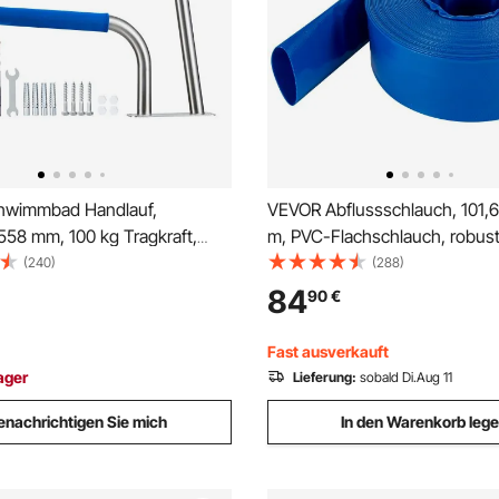
hwimmbad Handlauf,
VEVOR Abflussschlauch, 101,
58 mm, 100 kg Tragkraft,
m, PVC-Flachschlauch, robus
griff aus Edelstahl 304,
Rückspül-Ablaufschlauch mit
(240)
(288)
e rutschfeste Hülle,
wetterfest und platzsicher, ide
84
90
€
ches Zubehör, für
Schwimmbad und Wassertrans
che, Wasserparks & Spa-
Fast ausverkauft
ager
Lieferung:
sobald Di.Aug 11
enachrichtigen Sie mich
In den Warenkorb leg