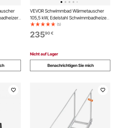
uscher
VEVOR Schwimmbad Wärmetauscher
badheizer
105,5 kW, Edelstahl Schwimmbadheizer
erträger
mit 30 Rohren, Pool-Wärmeüberträger
(5)
mit 1,0 MPa Druck & 0,69 m²
235
90
€
Wärmetauscherfläche,
ystem Spa
Wärmeaustauscher für Poolsystem Spa
Heizung
Nicht auf Lager
ich
Benachrichtigen Sie mich