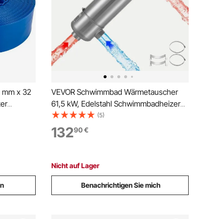
6 mm x 32
VEVOR Schwimmbad Wärmetauscher
ter
61,5 kW, Edelstahl Schwimmbadheizer
 Klemmen,
mit 30 Rohren, Pool-Wärmeüberträger
(5)
al für
mit 1,0 MPa Druck & 0,46 m²
132
90
€
fer, blau
Wärmetauscherfläche,
Wärmeaustauscher für Poolsystem Spa
Heizung
Nicht auf Lager
en
Benachrichtigen Sie mich