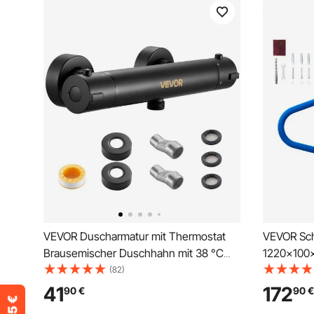
VEVOR Duscharmatur mit Thermostat
VEVOR Sc
Brausemischer Duschhahn mit 38 °C
1220x100x
Sicherheitsschloss, Duschhahnventil
Pool Halte
(82)
Badewannenarmatur,
abnehmbar
41
172
90
€
90
€
Temperaturregelventile für Badezimmer
umfangrei