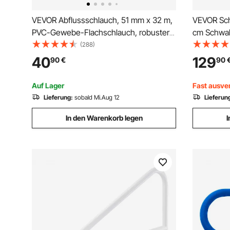
VEVOR Abflussschlauch, 51 mm x 32 m,
VEVOR Sch
PVC-Gewebe-Flachschlauch, robuster
cm Schwal
Rückspül-Ablaufschlauch mit Klemmen,
Wassersch
(288)
wetterfest und platzsicher, ideal für
Poolfontän
40
129
90
€
90
Schwimmbad und Wassertransfer, blau
Brunnen, 
Gebogene
Auf Lager
Fast ausve
Lieferung:
sobald Mi.Aug 12
Lieferun
In den Warenkorb legen
I