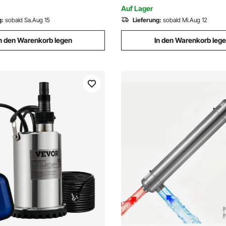
che, Wasserparks & Spa-
für Bürste, Vakuumkopf
Auf Lager
g:
sobald Sa.Aug 15
Lieferung:
sobald Mi.Aug 12
n den Warenkorb legen
In den Warenkorb leg