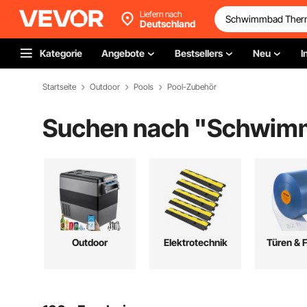
Liefern nach
Deutschland
Kategorie
Angebote
Bestsellers
Neu
I
Startseite
Outdoor
Pools
Pool-Zubehör
Suchen nach "
Schwimm
Outdoor
Elektrotechnik
Türen & 