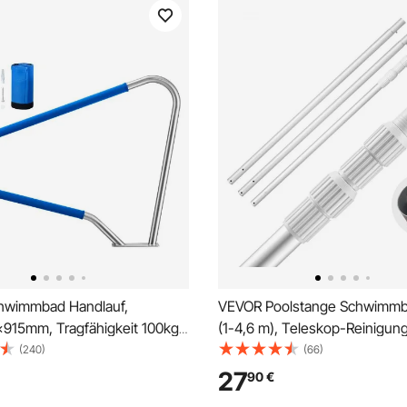
hwimmbad Handlauf,
VEVOR Poolstange Schwimm
915mm, Tragfähigkeit 100kg,
(1-4,6 m), Teleskop-Reinigu
griff aus Edelstahl 304,
für Schwimmbäder, Profi verst
(240)
(66)
e rutschfeste Hülle,
Teleskopstange mit 2
27
90
€
ches Zubehör, für
Verlängerungsstangen, Reini