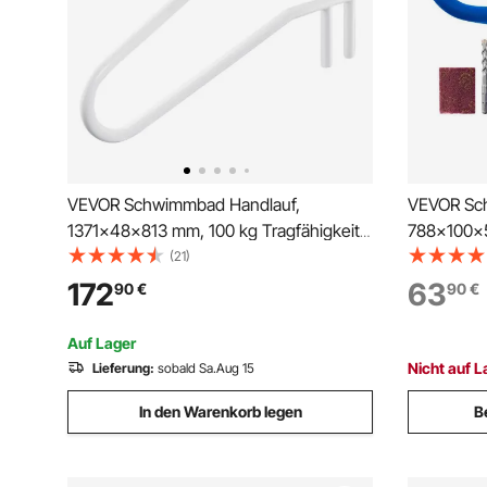
VEVOR Schwimmbad Handlauf,
VEVOR Sc
1371x48x813 mm, 100 kg Tragfähigkeit,
788x100x5
Pool Haltegriff aus Edelstahl, nahtlos
Pool Halte
(21)
geschweißt, Einbau-/Basismontage,
abnehmbar
172
63
90
€
90
€
Einstiegshilfe für Poolbereiche,
umfangrei
Wasserparks, Spa-Zentren
Poolberei
Auf Lager
Zentren
Nicht auf L
Lieferung:
sobald Sa.Aug 15
In den Warenkorb legen
B