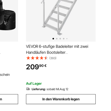
VEVOR 6-stufige Badeleiter mit zwei
Handläufen Bootsleiter
,3L/min
800x1850x2092mm Poolleiter aus
(393)
IPX8
Aluminiumlegierung Treppenleiter
209
90
€
umpen von
250kg Tragfähigkeit 10cm Pedale Ideal
tschein
Teichen
für Häfen Boot Schwimmbäder
Auf Lager
Lieferung:
sobald Mi.Aug 12
en
In den Warenkorb legen