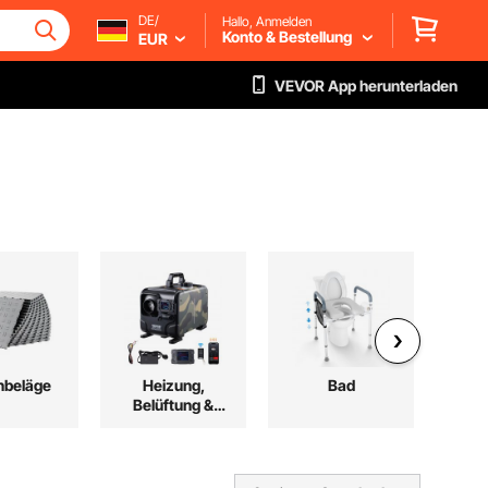
DE/
Hallo, Anmelden
Konto & Bestellung
EUR
VEVOR App herunterladen
nbeläge
Heizung,
Bad
Belüftung &
Auß
Kühlung