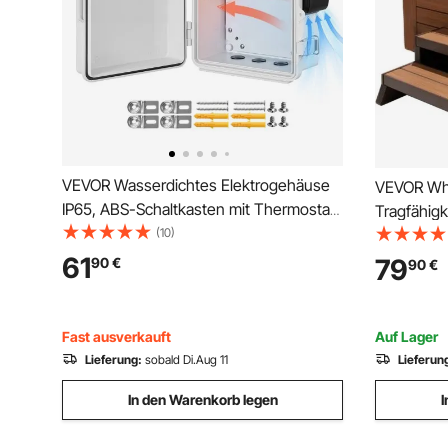
VEVOR Wasserdichtes Elektrogehäuse
VEVOR Whi
IP65, ABS-Schaltkasten mit Thermostat
Tragfähigk
und Lüfter, Montageplatte und
(10)
Aluminium
Kabeldurchführungen, Outdoor-
Höhenvers
61
79
90
€
90
€
Anschlusskasten Schaltschrank
Haltegriff 
Staubdicht 275 x 150 x 350 mm
Schwimmbä
Fast ausverkauft
Auf Lager
Lieferung:
sobald Di.Aug 11
Lieferun
In den Warenkorb legen
I