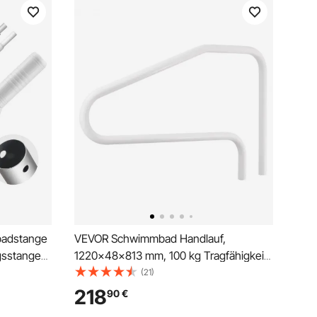
badstange
VEVOR Schwimmbad Handlauf,
ngsstangen
1220x48x813 mm, 100 kg Tragfähigkeit,
ellbare
Pool Haltegriff aus Edelstahl, nahtlos
(21)
geschweißt, Einbau-/Sockelmontage,
218
90
€
gungsstab
Einstiegshilfe für Poolbereiche,