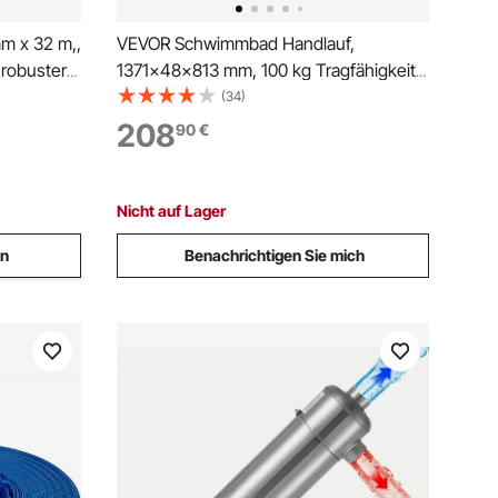
m x 32 m,,
VEVOR Schwimmbad Handlauf,
robuster
1371x48x813 mm, 100 kg Tragfähigkeit,
 Klemmen,
Pool Haltegriff aus Edelstahl 304,
(34)
al für
abnehmbare rutschfeste Hülse,
208
90
€
fer, blau
Einbau-/ Bodenmontage, Einstiegshilfe
für Poolbereich & Wasserparks
Nicht auf Lager
en
Benachrichtigen Sie mich