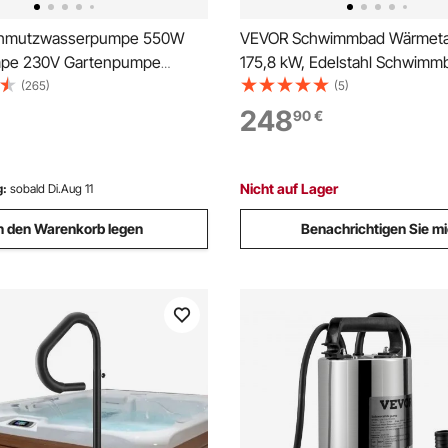
hmutzwasserpumpe 550W
VEVOR Schwimmbad Wärmeta
pe 230V Gartenpumpe
175,8 kW, Edelstahl Schwimm
s 9500L/h
mit 30 Rohren, Pool-Wärmeüb
(265)
(5)
assertauchpumpe IPX8
mit 1,0 MPa Druck & 0,75 m²
248
90
€
uschneidbar zum Pumpen von
Wärmetauscherfläche,
us Schwimmbädern Teichen
Wärmeaustauscher für Pools
Heizung
Nicht auf Lager
g:
sobald Di.Aug 11
n den Warenkorb legen
Benachrichtigen Sie m