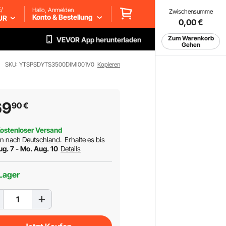
/
Hallo, Anmelden
Zwischensumme
Konto & Bestellung
UR
0,00
€
Zum Warenkorb
VEVOR App herunterladen
Gehen
SKU: YTSPSDYTS3500DIMI001V0
Kopieren
69
90
€
ostenloser Versand
rn nach
Deutschland
.
Erhalte es bis
ug. 7 - Mo. Aug. 10
Details
Lager