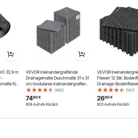
VC (0,9 m
VEVOR ineinandergreifende
VEVOR Ineinandergre
 & Nachher
Mühelose Reinigung
C-
Drainagematte Duschmatte 31 x 31
Fliesen 12 Stk. Bodenf
matte für
cm modulares ineinandergreifende
Drainage-Bodenfliese
nrolle,
Bodenmatten, 50 Stk. Spleiß-
Bodenfliesen 30 x 30
(665)
(587)
Drainagematten, rutschfeste
Außenbereich Quadra
74
26
90
€
90
€
en,
Drainage-Bodenfliesen, für Garage
Bodenfliesen Terrass
808 Aufrufe Kürzlich
803 Aufrufe Kürzlich
, Schwarz
Garten Grau
Bodenfliesen Badezimm
Schwarz