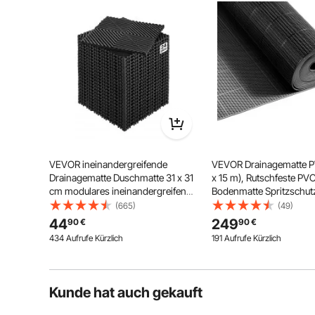
Stellen Sie die erste Frage
VEVOR ineinandergreifende
VEVOR Drainagematte P
Einfache Installation
Vorher
Drainagematte Duschmatte 31 x 31
x 15 m), Rutschfeste PV
cm modulares ineinandergreifende
Bodenmatte Spritzschutz
Bodenmatten, 24 STK. Spleiß-
Nassbereiche, Hohlmatte
(665)
(49)
Drainagematten, rutschfeste
Antirutschmatte für
44
249
90
€
90
€
Drainage-Bodenfliesen, für Garage
Schwimmbäder, Terrass
434 Aufrufe Kürzlich
191 Aufrufe Kürzlich
Garten Schwarz
Badezimmer & Toiletten
Kunde hat auch gekauft