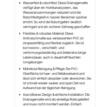
Wasserfest & rutschfest: Diese Drainagematte
verfügt über ein Hohlkanalsystem, das
Wasseransammlungen reduziert und die
Rutschfestigkeit in nassen Bereichen spürbar
erhöht. So wird die Rutschgefahr deutlich
verringert und ein sicherer Gehweg geschaffen
Flexibles & robustes Material: Diese
Antirutschmatte aus verbessertem PVC ist
strapazierfähig und flexibel zugleich. Sie ist
korrosions-, verschleiß- und
verformungsbeständig und bietet eine lange
Lebensdauer, auch in dauerhaft feuchten
Umgebungen
Mühelose Reinigung & Pflege: Die PVC-
Oberfläche ist haar- und fettabweisend und
lässt sich einfach abspülen oder abwischen. Sie
ist schnell wieder sauber und spart Zeit und
Aufwand bei der täglichen Reinigung
Ausrollbares Design & einfache Installation: Die
Drainagematte wird als einteilige Rolle geliefert
und muss nicht montiert werden. Einfach