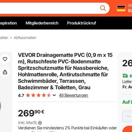
DE
E
nspiration
Mitgliederbereich
Produktrückruf
atten
Abflussmatten
VEVOR Drainagematte PVC (0,9 m x 15
2
m), Rutschfeste PVC-Bodenmatte
Spritzschutzmatte für Nassbereiche,
Hohlmattenrolle, Antirutschmatte für
K
Schwimmbäder, Terrassen,
Liefe
Badezimmer & Toiletten, Grau
Fr. A
49 Bewertungen
4.7
Auf 
269
90
€
Inkl. MwSt.
Verdienen Sie mindestens
2%
Punkte bei Einkäufen oder