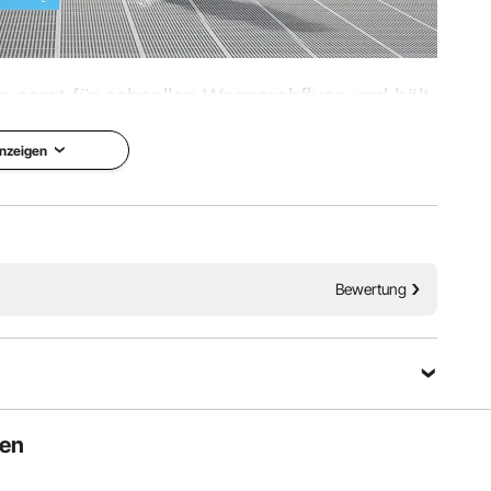
 sorgt für schnellen Wasserabfluss und hält
 Das verwendete PVC ist korrosions- und
nzeigen
ich eng an den Boden an und bietet so einen
lldesigns ist keine Montage erforderlich.
Langlebig
Bewertung
ten