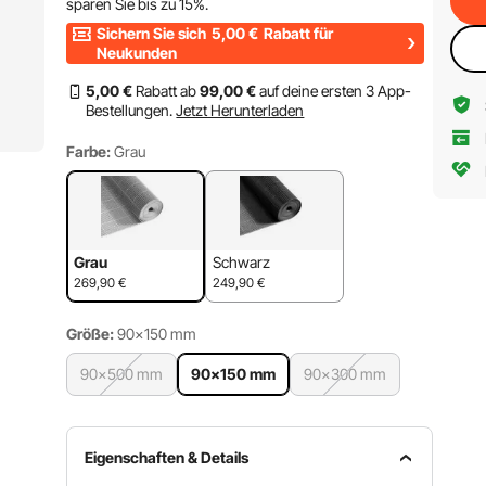
sparen Sie bis zu
15%
.
Sichern Sie sich
5,00
€
Rabatt für
Neukunden
5
,00
€
Rabatt ab
99
,00
€
auf deine ersten 3 App-
Bestellungen.
Jetzt Herunterladen
Farbe:
Grau
Grau
Schwarz
269,90
€
249,90
€
Größe:
90x150 mm
90x500 mm
90x150 mm
90x300 mm
Eigenschaften & Details