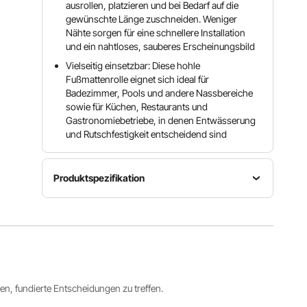
ausrollen, platzieren und bei Bedarf auf die
gewünschte Länge zuschneiden. Weniger
Nähte sorgen für eine schnellere Installation
und ein nahtloses, sauberes Erscheinungsbild
Vielseitig einsetzbar: Diese hohle
Fußmattenrolle eignet sich ideal für
Badezimmer, Pools und andere Nassbereiche
sowie für Küchen, Restaurants und
Gastronomiebetriebe, in denen Entwässerung
und Rutschfestigkeit entscheidend sind
Produktspezifikation
Artikelmodellnummer
Material
Menge
ZLLK-004
PVC
1 Stk.
Alle Spezifikationen anzeigen
ren, fundierte Entscheidungen zu treffen.