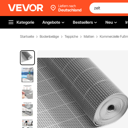
Liefern nach
Deutschland
Kategorie
Angebote
Bestsellers
Neu
I
Startseite
Bodenbeläge
Teppiche
Matten
Kommerzielle Fußm