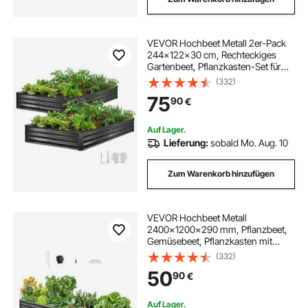
VEVOR Hochbeet Metall 2er-Pack
244x122x30 cm, Rechteckiges
Gartenbeet, Pflanzkasten-Set für
den Außenbereich, Gemüsebeet mit
(332)
Handschuhen, Blumenbeet,
75
90
€
Pflanzbeet für Blumen & Gemüse
Auf Lager.
Lieferung:
sobald Mo. Aug. 10
Zum Warenkorb hinzufügen
VEVOR Hochbeet Metall
2400x1200x290 mm, Pflanzbeet,
Gemüsebeet, Pflanzkasten mit
offenem Boden & abgerundeten
(332)
Kanten, Blumenbeet, Kräuterbeet,
50
90
€
ideal für Gemüse, Blumen, Kräuter &
Sukkulenten
Auf Lager.