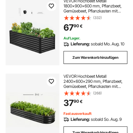
VEVOR Hochbeet Metall
1800x900x600 mm, Pflanzbeet,
Gemüsebeet, Pflanzkasten mit
offenem Boden & abgerundeten
(332)
Kanten, Blumenbeet, Kräuterbeet,
67
90
€
ideal für Gemüse, Blumen, Kräuter &
Sukkulenten
Auf Lager.
Lieferung:
sobald Mo. Aug. 10
Zum Warenkorb hinzufügen
VEVOR Hochbeet Metall
2400x600x290 mm, Pflanzbeet,
Gemüsebeet, Pflanzkasten mit
offenem Boden & abgerundeten
(268)
Kanten, Blumenbeet, Kräuterbeet,
37
90
€
ideal für Gemüse, Blumen, Kräuter &
Sukkulenten, Oval
Fast ausverkauft
Lieferung:
sobald So. Aug. 9
Zum Warenkorb hinzufügen