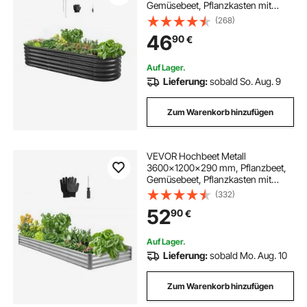
Gemüsebeet, Pflanzkasten mit
offenem Boden & abgerundeten
(268)
Kanten, Blumenbeet, Kräuterbeet,
46
90
€
ideal für Gemüse, Blumen, Kräuter &
Sukkulenten, Oval
Auf Lager.
Lieferung:
sobald So. Aug. 9
Zum Warenkorb hinzufügen
VEVOR Hochbeet Metall
3600x1200x290 mm, Pflanzbeet,
Gemüsebeet, Pflanzkasten mit
offenem Boden & abgerundeten
(332)
Kanten, Blumenbeet, Kräuterbeet,
52
90
€
für Gemüse, Blumen, Kräuter &
Sukkulenten, verzinkt
Auf Lager.
Lieferung:
sobald Mo. Aug. 10
Zum Warenkorb hinzufügen