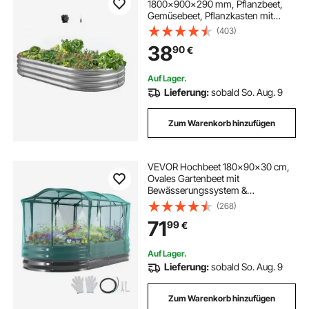
1800x900x290 mm, Pflanzbeet,
Gemüsebeet, Pflanzkasten mit
offenem Boden & abgerundeten
(403)
Kanten, Blumenbeet, Kräuterbeet,
38
90
€
ideal für Gemüse, Blumen, Kräuter &
Sukkulenten, Oval
Auf Lager.
Lieferung:
sobald So. Aug. 9
Zum Warenkorb hinzufügen
VEVOR Hochbeet 180x90x30 cm,
Ovales Gartenbeet mit
Bewässerungssystem &
Netzabdeckung, Pflanzkasten-Set
(268)
für den Außenbereich, Blumenbeet,
71
99
€
Pflanzbeet,Geeignet für Blumen,
Obst & Gemüse, Dunkelgrau
Auf Lager.
Lieferung:
sobald So. Aug. 9
Zum Warenkorb hinzufügen