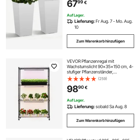
67
99
€
Gartenpflanzen, weiß
Auf Lager.
Lieferung:
Fr Aug. 7 - Mo. Aug.
10
Zum Warenkorb hinzufügen
VEVOR Pflanzenregal mit
Wachstumslicht 90x35x150 cm, 4-
stufiger Pflanzenständer,
Pflanzenregal mit Rädern, 90 W 3-
(259)
farbige Vollspektrum-Lichter,
98
90
€
Blumenregal aus Metall für
Samenkeimung
Auf Lager.
Lieferung:
sobald Sa Aug. 8
Zum Warenkorb hinzufügen