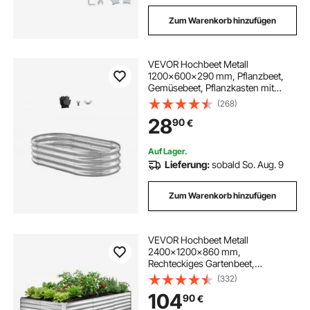
Zum Warenkorb hinzufügen
VEVOR Hochbeet Metall
1200x600x290 mm, Pflanzbeet,
Gemüsebeet, Pflanzkasten mit
offenem Boden & abgerundeten
(268)
Kanten, Blumenbeet, Kräuterbeet,
28
90
€
ideal für Gemüse, Blumen, Kräuter &
Sukkulenten, Oval
Auf Lager.
Lieferung:
sobald So. Aug. 9
Zum Warenkorb hinzufügen
VEVOR Hochbeet Metall
2400x1200x860 mm,
Rechteckiges Gartenbeet,
Pflanzkasten-Set für den
(332)
Außenbereich, Gemüsebeet mit
104
90
€
Handschuhen, Blumenbeet