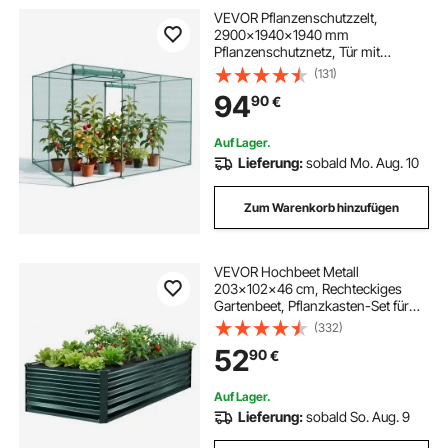
VEVOR Pflanzenschutzzelt,
2900x1940x1940 mm
Pflanzenschutznetz, Tür mit
Reißverschluss, windbeständiger,
(131)
Pflanzenkäfig Gewächshaus für
94
90
€
Hochbeete im Freien, Garten,
Terrasse & Rasen
Auf Lager.
Lieferung:
sobald Mo. Aug. 10
Zum Warenkorb hinzufügen
VEVOR Hochbeet Metall
203x102x46 cm, Rechteckiges
Gartenbeet, Pflanzkasten-Set für
den Außenbereich, Gemüsebeet mit
(332)
Handschuhen, Blumenbeet,
52
90
€
Pflanzbeet für Blumen & Gemüse,
Dunkelgrün
Auf Lager.
Lieferung:
sobald So. Aug. 9