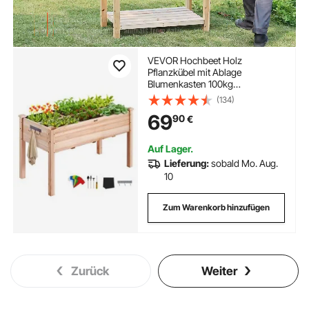
VEVOR Hochbeet Holz
Pflanzkübel mit Ablage
Blumenkasten 100kg
Tragfähigkeit Garten
(134)
Pflanzkasten Terrassen
69
90
€
Gemüsebeet Gartenbeet
Pflanzbeet 120x58x76cm ideal
für den Anbau von Gemüse Obst
Auf Lager.
Kräutern
Lieferung:
sobald Mo. Aug.
10
Zum Warenkorb hinzufügen
Zurück
Weiter