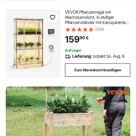
VEVOR Pflanzenregal mit
Wachstumslicht, 4-stufiger
Pflanzenständer mit transparenter
Abdeckung, Timer & Hygrometer,
(259)
180W Vollspektrum-Lichter,
159
90
€
Blumenregal für Zimmerpflanzen
90x35x150 cm
Auf Lager.
Lieferung:
sobald So. Aug. 9
Zum Warenkorb hinzufügen