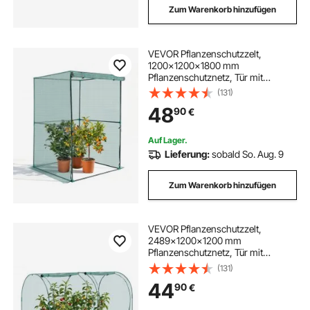
Zum Warenkorb hinzufügen
VEVOR Pflanzenschutzzelt,
1200x1200x1800 mm
Pflanzenschutznetz, Tür mit
Reißverschluss, windbeständig,
(131)
hoher Pflanzenkäfig Gewächshaus
48
90
€
für Hochbeete im Freien, für Garten,
Terrasse & Rasen
Auf Lager.
Lieferung:
sobald So. Aug. 9
Zum Warenkorb hinzufügen
VEVOR Pflanzenschutzzelt,
2489x1200x1200 mm
Pflanzenschutznetz, Tür mit
Reißverschluss, windbeständig,
(131)
Pflanzenkäfig Gewächshaus für
44
90
€
erhöhte Beete im Freien, Garten,
Terrasse