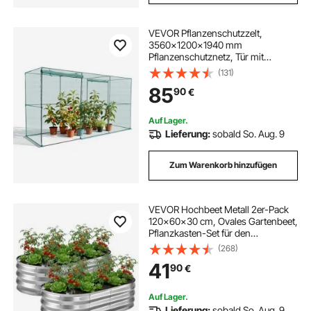
VEVOR Pflanzenschutzzelt,
3560x1200x1940 mm
Pflanzenschutznetz, Tür mit
Reißverschluss, windbeständig,
(131)
Pflanzenkäfig Gewächshaus für
85
90
€
Hochbeete im Freien, Garten,
Terrasse & Rasen
Auf Lager.
Lieferung:
sobald So. Aug. 9
Zum Warenkorb hinzufügen
VEVOR Hochbeet Metall 2er-Pack
120x60x30 cm, Ovales Gartenbeet,
Pflanzkasten-Set für den
Außenbereich, Gemüsebeet mit
(268)
Handschuhen, Blumenbeet,
41
90
€
Pflanzbeet für Blumen & Gemüse,
Silber
Auf Lager.
Lieferung:
sobald So. Aug. 9