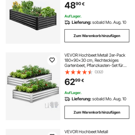
48
90
€
ideal für Gemüse, Blumen, Kräuter &
Sukkulenten
Auf Lager.
Lieferung:
sobald Mo. Aug. 10
Zum Warenkorb hinzufügen
VEVOR Hochbeet Metall 2er-Pack
180x90x30 cm, Rechteckiges
Gartenbeet, Pflanzkasten-Set für
Außenbereich, Gemüsebeet mit
(332)
Handschuhen, Blumenbeet
62
99
€
Bodenlos, Pflanzbeet für Blumen &
Gemüse, Silber
Auf Lager.
Lieferung:
sobald Mo. Aug. 10
Zum Warenkorb hinzufügen
VEVOR Hochbeet Metall