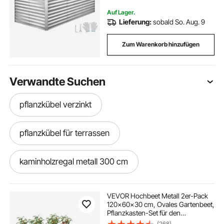
Bodenlos, Pflanzbeet für Blumen &
Gemüse, Silber
Auf Lager.
Lieferung:
sobald So. Aug. 9
Zum Warenkorb hinzufügen
Verwandte Suchen
pflanzkübel verzinkt
pflanzkübel für terrassen
kaminholzregal metall 300 cm
pflanzkübel auf rädern
VEVOR Hochbeet Metall 2er-Pack
120x60x30 cm, Ovales Gartenbeet,
Pflanzkasten-Set für den
pflanzkübel metall verzinkt
Außenbereich, Gemüsebeet mit
(268)