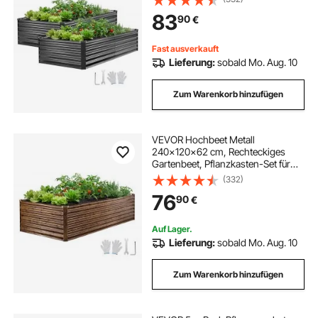
Handschuhen, Blumenbeet,
83
90
€
Pflanzbeet, Pflanzkurbel für Blumen
& Gemüse
Fast ausverkauft
Lieferung:
sobald Mo. Aug. 10
Zum Warenkorb hinzufügen
VEVOR Hochbeet Metall
240x120x62 cm, Rechteckiges
Gartenbeet, Pflanzkasten-Set für
Außenbereich, Gemüsebeet mit
(332)
Handschuhen, Blumenbeet,
76
90
€
Pflanzbeet, Pflanzkübel, Frühbeet
für Blumen & Gemüse
Auf Lager.
Lieferung:
sobald Mo. Aug. 10
Zum Warenkorb hinzufügen