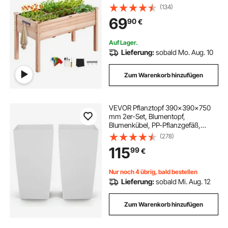
Terrassen Gemüsebeet Gartenbeet
(134)
Pflanzbeet 120x58x76cm ideal für
69
90
€
den Anbau von Gemüse Obst
Kräutern
Auf Lager.
Lieferung:
sobald Mo. Aug. 10
Zum Warenkorb hinzufügen
VEVOR Pflanztopf 390x390x750
mm 2er-Set, Blumentopf,
Blumenkübel, PP-Pflanzgefäß,
Planzkübel, Pflanzkasten mit
(278)
Innentopf & Abflusslöchern,
115
99
€
Geeignet für Zimmer- &
Gartenpflanzen, Weiß
Nur noch 4 übrig, bald bestellen
Lieferung:
sobald Mi. Aug. 12
Zum Warenkorb hinzufügen