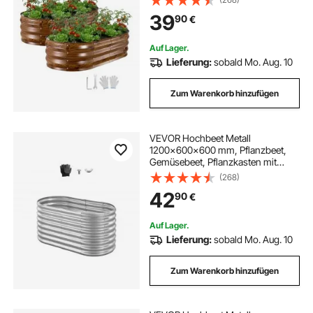
Handschuhen, Blumenbeet
39
90
€
Bodenlos, Pflanzbeet für Blumen &
Gemüse
gemüse anbauen ohne garten
Auf Lager.
Lieferung:
sobald Mo. Aug. 10
terrassen pflanzkübel
Zum Warenkorb hinzufügen
pflanzkübel holz garten
holz pflanzkübel
VEVOR Hochbeet Metall
1200x600x600 mm, Pflanzbeet,
pflanzkübel gemüse
pflanzkübel silber
Gemüsebeet, Pflanzkasten mit
offenem Boden & abgerundeten
(268)
Kanten, Blumenbeet, Kräuterbeet,
pflanzkübel 60 cm hoch
42
90
€
ideal für Gemüse, Blumen, Kräuter &
Sukkulenten, Oval
Auf Lager.
kunststoff terrassen
pflanzkübel kräuter
Lieferung:
sobald Mo. Aug. 10
Zum Warenkorb hinzufügen
garten gemüsebeet