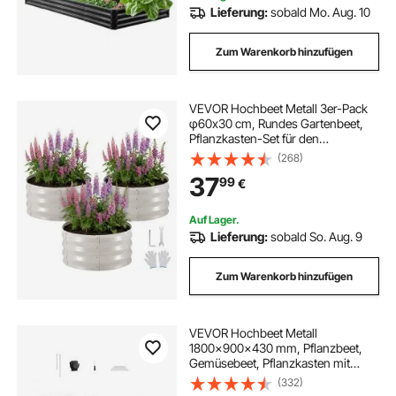
Lieferung:
sobald Mo. Aug. 10
Zum Warenkorb hinzufügen
VEVOR Hochbeet Metall 3er-Pack
φ60x30 cm, Rundes Gartenbeet,
Pflanzkasten-Set für den
Außenbereich, Gemüsebeet mit
(268)
Handschuhen, Blumenbeet
37
99
€
Bodenlos, Pflanzbeet für Blumen,
Kräuter & Gemüse, Beige
Auf Lager.
Lieferung:
sobald So. Aug. 9
Zum Warenkorb hinzufügen
VEVOR Hochbeet Metall
1800x900x430 mm, Pflanzbeet,
Gemüsebeet, Pflanzkasten mit
offenem Boden & abgerundeten
(332)
Kanten, Blumenbeet, Kräuterbeet,