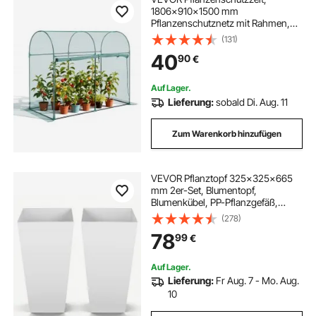
1806x910x1500 mm
Pflanzenschutznetz mit Rahmen,
Tür mit Reißverschluss,
(131)
windbeständig, Pflanzenkäfig
40
90
€
Gewächshaus für erhöhte Beete im
Freien, Garten, Terrasse
Auf Lager.
Lieferung:
sobald Di. Aug. 11
Zum Warenkorb hinzufügen
VEVOR Pflanztopf 325x325x665
mm 2er-Set, Blumentopf,
Blumenkübel, PP-Pflanzgefäß,
Planzkübel, Pflanzkasten mit
(278)
Innentopf & Abflusslöchern,
78
99
€
Geeignet für Zimmer- &
Gartenpflanzen, Weiß
Auf Lager.
Lieferung:
Fr Aug. 7 - Mo. Aug.
10