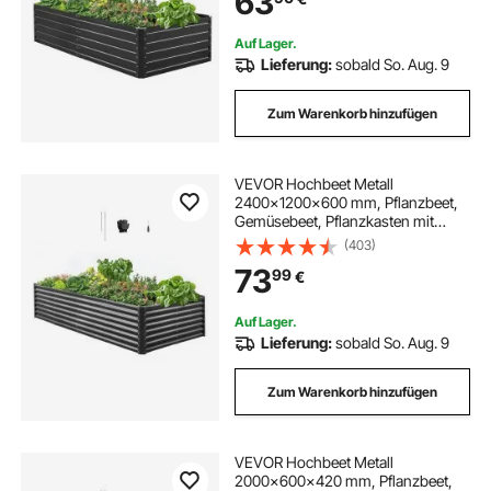
63
Kräuter & Sukkulenten
Auf Lager.
Lieferung:
sobald So. Aug. 9
Zum Warenkorb hinzufügen
VEVOR Hochbeet Metall
2400x1200x600 mm, Pflanzbeet,
Gemüsebeet, Pflanzkasten mit
offenem Boden & abgerundeten
(403)
Kanten, großes Blumenbeet,
73
99
€
Kräuterbeet, ideal für Gemüse,
Blumen, Kräuter & Sukkulenten
Auf Lager.
Lieferung:
sobald So. Aug. 9
Zum Warenkorb hinzufügen
VEVOR Hochbeet Metall
2000x600x420 mm, Pflanzbeet,