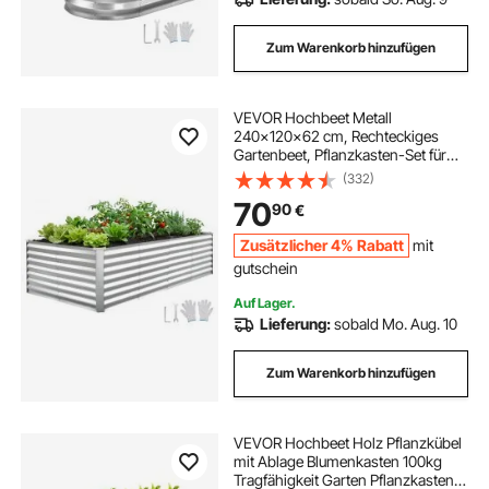
Zum Warenkorb hinzufügen
VEVOR Hochbeet Metall
240x120x62 cm, Rechteckiges
Gartenbeet, Pflanzkasten-Set für
den Außenbereich, Gemüsebeet mit
(332)
Handschuhen, Blumenbeet
70
90
€
Bodenlos, Pflanzbeet für Blumen &
Gemüse, Silber
Zusätzlicher 4% Rabatt
mit
gutschein
Auf Lager.
Lieferung:
sobald Mo. Aug. 10
Zum Warenkorb hinzufügen
VEVOR Hochbeet Holz Pflanzkübel
mit Ablage Blumenkasten 100kg
Tragfähigkeit Garten Pflanzkasten