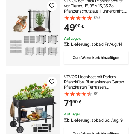
VEVOR 5er-Pack Pflanzenschutz
vor Tieren, 15,35 x 15,35 Zoll
Pflanzenschutz aus Hühnerdraht,
Pflanzenkäfige für Pflanzen im
(74)
Freien, Blumen und Gemüse, hält
49
90
€
Hasen, Hühner und Eichhörnchen
fern, 20-teiliges Metallgeflecht
Auf Lager.
Lieferung:
sobald Fr Aug. 14
Zum Warenkorb hinzufügen
VEVOR Hochbeet mit Rädern
Pflanzkübel Blumenkasten Garten
Pflanzkasten Terrassen
Gemüsebeet Gartenbeet Pflanzbeet
(81)
Schwarz 110x49,5x80cm
71
90
€
verzinktem Stahl ideal für den
Anbau von Gemüse Obst Kräutern
Auf Lager.
Lieferung:
sobald So. Aug. 9
Zum Warenkorb hinzufügen