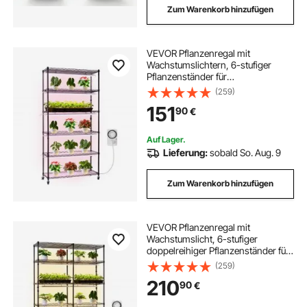
Zum Warenkorb hinzufügen
VEVOR Pflanzenregal mit
Wachstumslichtern, 6-stufiger
Pflanzenständer für
Zimmerpflanzen mit Rädern &
(259)
Timer, 150W 3800K Vollspektrum
151
90
€
Licht, Metall-Blumenregal für die
Samenanzucht, 90x35x180cm
Auf Lager.
Lieferung:
sobald So. Aug. 9
Zum Warenkorb hinzufügen
VEVOR Pflanzenregal mit
Wachstumslicht, 6-stufiger
doppelreihiger Pflanzenständer für
Zimmerpflanzen mit Rädern &
(259)
Timer, 200-W-Vollspektrum-
210
90
€
Lichter, Blumenregal für
Samenanzucht, 120x35x180cm