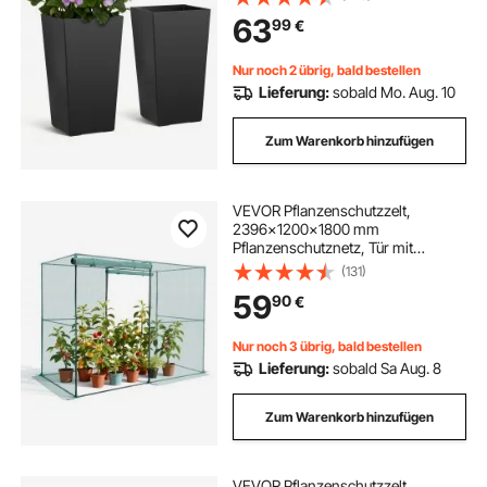
Innentopf, Geeignet für Zimmer- &
63
99
€
Gartenpflanzen, Schwarz
Nur noch 2 übrig, bald bestellen
Lieferung:
sobald Mo. Aug. 10
Zum Warenkorb hinzufügen
VEVOR Pflanzenschutzzelt,
2396x1200x1800 mm
Pflanzenschutznetz, Tür mit
Reißverschluss, Pflanzenkäfig für
(131)
Hochbeete im Freien, Pflanzennetz
59
90
€
Gewächshaus für Garten, Terrasse
& Rasen
Nur noch 3 übrig, bald bestellen
Lieferung:
sobald Sa Aug. 8
Zum Warenkorb hinzufügen
VEVOR Pflanzenschutzzelt,