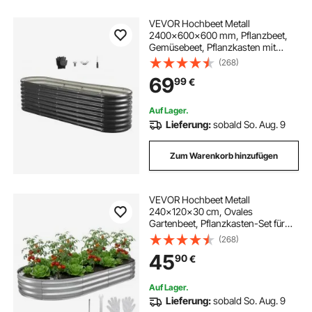
VEVOR Hochbeet Metall
2400x600x600 mm, Pflanzbeet,
Gemüsebeet, Pflanzkasten mit
offenem Boden & abgerundeten
(268)
Kanten, Blumenbeet, Kräuterbeet,
69
99
€
ideal für Gemüse, Blumen, Kräuter &
Sukkulenten
Auf Lager.
Lieferung:
sobald So. Aug. 9
Zum Warenkorb hinzufügen
VEVOR Hochbeet Metall
240x120x30 cm, Ovales
Gartenbeet, Pflanzkasten-Set für
den Außenbereich, Gemüsebeet mit
(268)
Handschuhen, Blumenbeet
45
90
€
Bodenlos, Pflanzbeet für Blumen,
Kräuter & Gemüse, Silber
Auf Lager.
Lieferung:
sobald So. Aug. 9