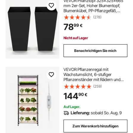
VEVOR Pflanztopf 325x325x665
mm 2er-Set, Hoher Blumentopf,
Blumenkübel, PP-Pflanzgefäß,
Planzkübel, Pflanzkasten mit
(278)
Innentopf & Abflusslöchern,
78
99
€
Geeignet für Zimmer- &
Gartenpflanzen, Schwarz
Nicht auf Lager
Benachrichtigen Sie mich
VEVOR Pflanzenregal mit
Wachstumslicht, 6-stufiger
Pflanzenständer mit Rädern und
4/9/14-Stunden-Timer, 150 W 3-
(259)
Farben-Vollspektrum-Lichter,
144
90
€
Blumenregal für die Samenanzucht,
75x35x180 cm
Auf Lager.
Lieferung:
sobald So. Aug. 9
Zum Warenkorb hinzufügen