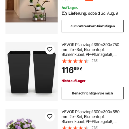
Auf Lager.
Lieferung:
sobald So. Aug. 9
Zum Warenkorb hinzufügen
VEVOR Pflanztopf 390x390x750
mm 2er-Set, Blumentopf,
Blumenkübel, PP-Pflanzgefäß,
Planzkübel, Pflanzkasten mit
(278)
Innentopf & Abflusslöchern,
116
99
€
Geeignet für Zimmer- &
Gartenpflanzen, Schwarz
Nicht auf Lager
Benachrichtigen Sie mich
VEVOR Pflanztopf 300x300x550
mm 2er-Set, Blumentopf,
Blumenkübel, PP-Pflanzgefäß,
Planzkübel, Pflanzkasten mit
(278)