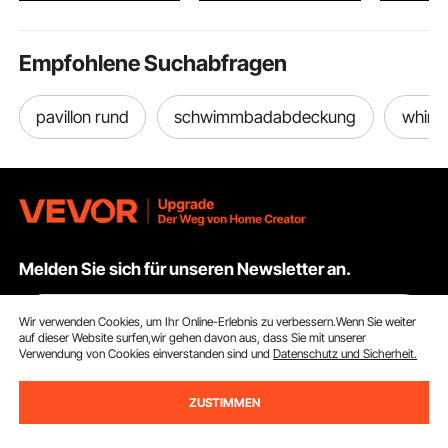
elle/Gewerbliche
Bodenreinigung
Empfohlene Suchabfragen
pavillon rund
schwimmbadabdeckung
whirlp
Melden Sie sich für unseren Newsletter an.
E-Mail Adresse
Abonnieren
Wir verwenden Cookies, um Ihr Online-Erlebnis zu verbessern.Wenn Sie weiter
auf dieser Website surfen,wir gehen davon aus, dass Sie mit unserer
Verwendung von Cookies einverstanden sind und
Datenschutz und Sicherheit.
Durch Klicken auf die Schaltfläche
abonnieren
stimmen Sie unseren
Datenschutz- und Cookie-Richtlinien
zu.
ZUSTIMMEN