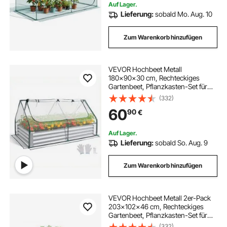
Auf Lager.
Lieferung:
sobald Mo. Aug. 10
Zum Warenkorb hinzufügen
VEVOR Hochbeet Metall
180x90x30 cm, Rechteckiges
Gartenbeet, Pflanzkasten-Set für
den Außenbereich, Gemüsebeet mit
(332)
Gewächshausabdeckung &
60
90
€
Handschuhen, Blumenbeet,
Pflanzbeet für Blumen & Gemüse
Auf Lager.
Lieferung:
sobald So. Aug. 9
Zum Warenkorb hinzufügen
VEVOR Hochbeet Metall 2er-Pack
203x102x46 cm, Rechteckiges
Gartenbeet, Pflanzkasten-Set für
den Außenbereich, Gemüsebeet mit
(332)