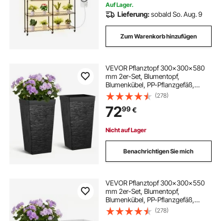
Auf Lager.
Lieferung:
sobald So. Aug. 9
Zum Warenkorb hinzufügen
VEVOR Pflanztopf 300x300x580
mm 2er-Set, Blumentopf,
Blumenkübel, PP-Pflanzgefäß,
Planzkübel, Pflanzkasten mit
(278)
Innentopf & Abflusslöchern,
72
99
€
Geeignet für Zimmer- &
Gartenpflanzen, Schwarz
Nicht auf Lager
Benachrichtigen Sie mich
VEVOR Pflanztopf 300x300x550
mm 2er-Set, Blumentopf,
Blumenkübel, PP-Pflanzgefäß,
Planzkübel, Pflanzkasten mit
(278)
Innentopf, Geeignet für Zimmer- &