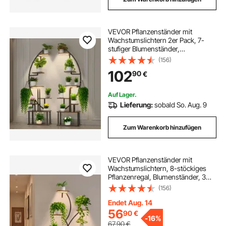
VEVOR Pflanzenständer mit
Wachstumslichtern 2er Pack, 7-
stufiger Blumenständer,
Blumentreppe, Pflanzentreppe, 3
(156)
Timer- & 10 Helligkeitsstufen,
102
90
€
Blumenregal für das Wohnzimmer,
550x260x1665mm
Auf Lager.
Lieferung:
sobald So. Aug. 9
Zum Warenkorb hinzufügen
VEVOR Pflanzenständer mit
Wachstumslichtern, 8-stöckiges
Pflanzenregal, Blumenständer, 3
Timer- & 10 Helligkeitsstufen,
(156)
Blumenregal als Dekoration für
Wohnzimmer & Balkon,
Endet Aug. 14
920x310x1575 mm
56
90
€
-
16%
67,90
€