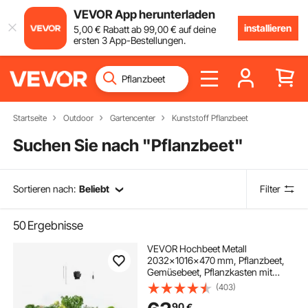
VEVOR App herunterladen
installieren
5
,00
€
Rabatt ab
99
,00
€
auf deine
ersten 3 App-Bestellungen.
Startseite
Outdoor
Gartencenter
Kunststoff Pflanzbeet
Suchen Sie nach "
Pflanzbeet
"
Sortieren nach:
Beliebt
Filter
50
Ergebnisse
VEVOR Hochbeet Metall
2032x1016x470 mm, Pflanzbeet,
Gemüsebeet, Pflanzkasten mit
offenem Boden & abgerundeten
(403)
Kanten, großes Blumenbeet,
90
€
Kräuterbeet für Gemüse, Blumen,